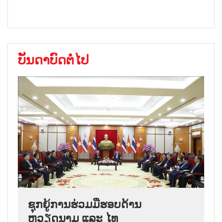
ບັນດາບົດຕໍ່ໄປ
ຊຸກຍູ້ການຮ່ວມມືຮອບດ້ານ
ຫວຽດນາມ ແລະ ໄທ