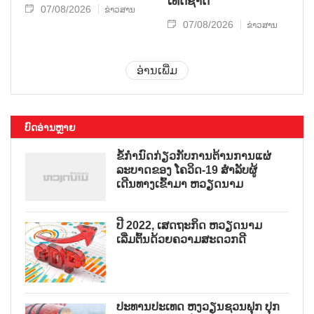
ເທດ​ຊາດ
07/08/2026
ຂ່າວສານ
07/08/2026
ຂ່າວສານ
ອ່ານເພີ່ມ
ບົດອ່ານຫຼາຍ
ຂໍ້ກຳນົດກ່ຽວກັບການຕ້ານການແຜ່
ລະບາດຂອງ ໂຄວິດ-19 ສຳລັບຜູ້
ເດີນທາງເຂົ້າມາ ຫວຽດນາມ
ປີ 2022, ເສດຖະກິດ ຫວຽດນາມ
ເລີ່ມຕົ້ນດ້ວຍຄວາມສະດວກດີ
ປະທານປະເທດ ຫງວຽນຊວນຟຸກ ປຸກ