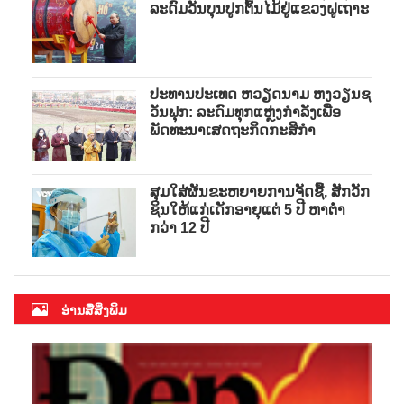
ລະດົມວັນບຸນປູກຕົ້ນໄມ້ຢູ່ແຂວງຝູເຖາະ
ປະທານປະເທດ ຫວຽດນາມ ຫງວຽນຊ
ວັນຟຸກ: ລະດົມທຸກແຫຼ່ງກຳລັງເພື່ອ
ພັດທະນາເສດຖະກິດກະສິກຳ
ສຸມໃສ່ຜັນຂະຫຍາຍການຈັດຊື້, ສັກວັກ
ຊິນໃຫ້ແກ່ເດັກອາຍຸແຕ່ 5 ປີ ຫາຕ່ຳ
ກວ່າ 12 ປີ
ອ່ານສື່ສິ່ງພິມ