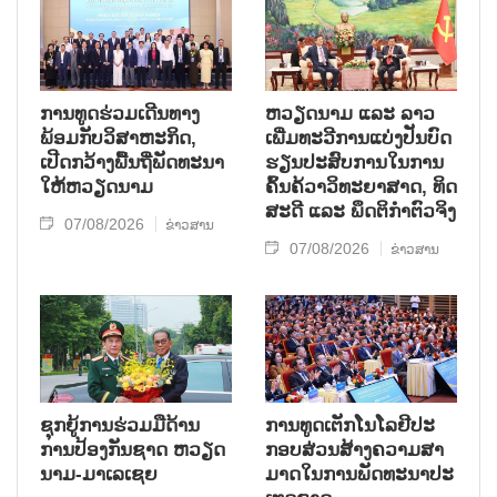
ການ​ທູດ​ຮ່ວມ​ເດີນ​ທາງ​
ຫວຽດ​ນາມ ແລະ ລາວ​
ພ້ອມກັບ​ວິ​ສາ​ຫະ​ກ​ິດ,
ເພີ່ມ​ທະ​ວີ​ການ​ແບ່​ງ​ປັນ​ບົດ​
ເປີດກວ້າງ​ພື້ນ​ຖີ່​ພັດ​ທະ​ນາ​
ຮຽນ​ປະ​ສົບ​ການ​ໃນ​ການ​
ໃຫ້​ຫວຽດ​ນາມ
ຄົ້ນ​ຄ້​ວາ​ວິ​ທະ​ຍາ​ສາດ, ທິດ​
ສະ​ດີ ແລະ ພຶດ​ຕິ​ກຳຕົວ​ຈິງ
07/08/2026
ຂ່າວສານ
07/08/2026
ຂ່າວສານ
ຊຸກ​ຍູ້​ການ​ຮ່ວມ​ມື​ດ້ານ​
ການ​ທູດ​ເຕັກ​ໂນ​ໂລ​ຢີ​ປະ​
ການ​ປ້ອງ​ກັນ​ຊາດ ຫວຽດ​
ກອບ​ສ່ວນ​ສ້າງ​ຄວາມ​ສາ​
ນາມ-ມາ​ເລ​ເຊຍ
ມາດ​ໃນ​ການ​ພັດ​ທະ​ນາ​ປະ​