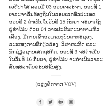
ເວທີປາໄສ ລວມມີ 03 ຮອບເຈລະຈາ; ຮອບທີ 1
ເຈລະຈາຂັ້ນທ້ອງຖິ່ນໃນຂອບເຂດທົ່ວປະເທດ.
ຮອບທີ 2 ດຳເນີນໃນວັນທີ 15 ກັນຍາ ຈະມາເຖິງ
ຢູ່ຮ່າໂນ້ຍ ດ້ວຍ 04 ວາລປະສົນທະນາຕາມຫົວ
ເລື່ອງ, ມີການເຂົ້າຮ່ວມຂອງບັນດາກະຊວງ,
ຂະແໜງການທີ່ກ່ຽວຂ້ອງ, ວິສາຫະກິດ ແລະ
ນັກຊ່ຽວຊານເສດຖະກິດ. ຮອບທີ 3 ຈະດຳເນີນ
ໃນວັນທີ 16 ກັນຍາ, ຢູ່ຮ່າໂນ້ຍ ຈະດຳເນີນວາລະ
ສົນທະລາຄົບຄະນະຂັ້ນສູງ.
(ແຫຼ່ງຄັດຈາກ VOV)