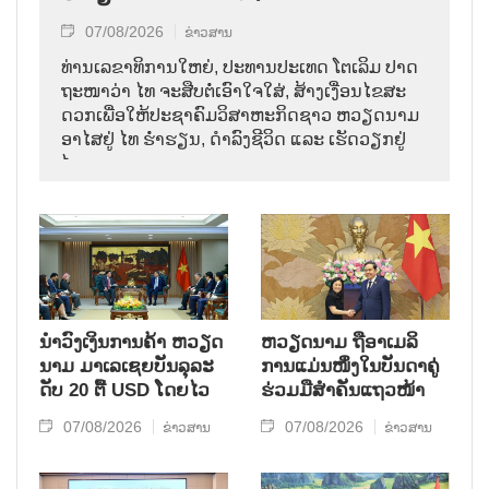
07/08/2026
ຂ່າວສານ
ທ່ານ​ເລ​ຂາ​ທິ​ການ​ໃຫຍ່, ປະ​ທານ​ປະ​ເທດ ໂຕ​ເລິມ ປາດ​
ຖະ​ໜາ​ວ່າ ໄທ​ ຈະ​ສືບ​ຕໍ່​ເອົາ​ໃຈ​ໃສ່, ສ້າງ​ເງື່ອນ​ໄຂ​ສະ​
ດວກ​ເພື່ອ​ໃຫ້​ປະ​ຊາ​ຄົມ​ວ​ິ​ສາ​ຫະ​ກິດ​ຊາວ ຫວຽດ​ນາມ
ອາ​ໄສ​ຢູ່ ໄທ ຮ່ຳ​ຮຽນ, ດຳ​ລົງ​ຊີ​ວິດ ແລະ ເຮັດ​ວຽກ​ຢູ່​
ໄທ.
ນຳ​ວົງ​ເງິນ​ການ​ຄ້າ ຫວຽດ​
ຫ​ວຽດ​ນາມ ຖື​ອາ​ເມ​ລິ​
ນາມ ມາ​ເລ​ເຊຍ​ບັນ​ລຸ​ລະ​
ການ​ແມ່ນ​ໜຶ່ງ​ໃນ​ບັນ​ດາ​ຄູ່​
ດັບ 20 ຕື້ USD ໂດຍ​ໄວ
ຮ່ວມ​ມື​ສຳ​ຄັນ​ແຖວ​ໜ້າ
07/08/2026
07/08/2026
ຂ່າວສານ
ຂ່າວສານ