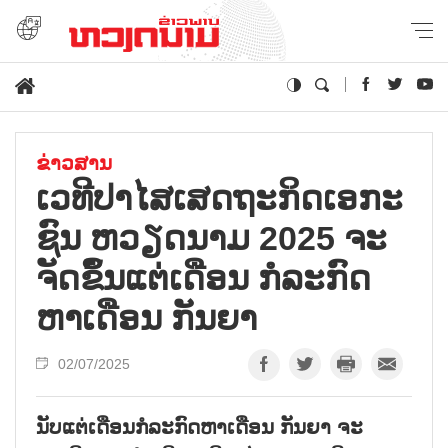
ຂ່າວສານ
ເວ​ທີ​ປາ​ໄສ​ເສດ​ຖະ​ກິດ​ເອ​ກະ​
ຊົນ ຫວຽດ​ນາມ 2025 ຈະ​
ຈັດ​ຂຶ້ນ​ແຕ່​ເດືອນ ກໍ​ລະ​ກົດ
ຫາ​ເດືອນ ກັນ​ຍາ
02/07/2025
ນັບແຕ່ເດືອນກໍລະກົດຫາເດືອນ ກັນຍາ ຈະ