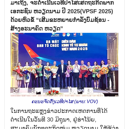
ມາເຖິງ, ຈະດຳເນີນເວທີປາໄສເສດຖະກິດພາກ
ເອກະຊົນ ຫວຽດນາມ ປີ 2025(VPSF 2025)
ດ້ວຍຫົວຂໍ້ “ເສີມຂະຫຍາຍກຳລັງບົ່ມຊ້ອນ -
ສ້າງອະນາຄົດ ຫວຽດ”
ຄະນະຈັດຕັ້ງເວທີປາໄສ (ພາບ: VOV)
ໃນການຖະແຫຼງຂ່າວປະກາດເຫດການທີ່ໄດ້
ດຳເນີນໃນວັນທີ 30 ມິຖຸນາ, ຢູ່ຮ່າໂນ້ຍ,
ສະມາຄົມນັກທຸລະກິດໜຸ່ມ ຫວຽດນາມ ໃຫ້ຮູ້ວ່າ