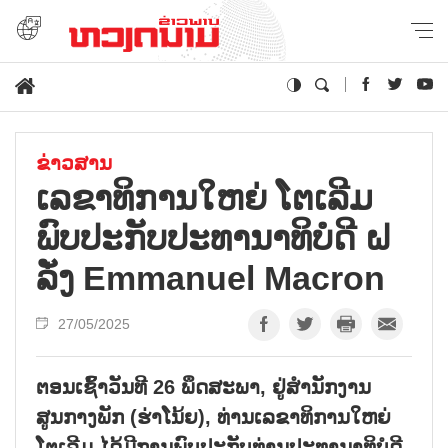
ຂ່າວສານ
ເລຂາທິການໃຫຍ່ ໂຕເລີມ
ພົບປະກັບປະທານາທິບໍດີ ຝ
ລັ່ງ Emmanuel Macron
27/05/2025
ຕອນເຊົ້າວັນທີ 26 ພຶດສະພາ, ຢູ່ສຳນັກງານ
ສູນກາງພັກ (ຮ່າໂນ້ຍ), ທ່ານເລຂາທິການໃຫຍ່
ໂຕເລີມ ໄດ້ມີການພົບປະກັບທ່ານປະທານາທິບໍດີ