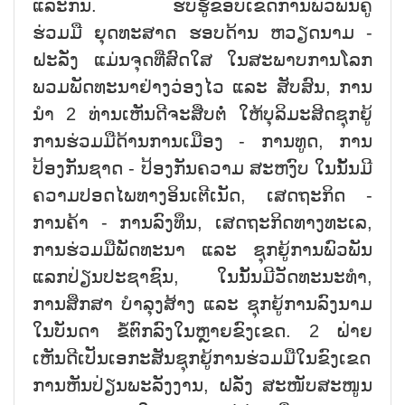
ແລະກັນ. ຮັບຮູ້ຂອບເຂດການພົວພັນຄູ່
ຮ່ວມມື ຍຸດທະສາດ ຮອບດ້ານ ຫວຽດນາມ -
ຝະລັ່ງ ແມ່ນຈຸດທີ່ສົດໃສ ໃນສະພາບການໂລກ
ພວມພັດທະນາຢ່າງວ່ອງໄວ ແລະ ສັບສົນ, ການ
ນຳ 2 ທ່ານເຫັນດີຈະສືບຕໍ່ ໃຫ້ບຸລິມະສິດຊຸກຍູ້
ການຮ່ວມມືດ້ານການເມືອງ - ການທູດ, ການ
ປ້ອງກັນຊາດ - ປ້ອງກັນຄວາມ ສະຫງົບ ໃນນັ້ນມີ
ຄວາມປອດໄພທາງອິນເຕີເນັດ, ເສດຖະກິດ -
ການຄ້າ - ການລົງທຶນ, ເສດຖະກິດທາງທະເລ,
ການຮ່ວມມືພັດທະນາ ແລະ ຊຸກຍູ້ການພົວພັນ
ແລກປ່ຽນປະຊາຊົນ, ໃນນັ້ນມີວັດທະນະທຳ,
ການສຶກສາ ບຳລຸງສ້າງ ແລະ ຊຸກຍູ້ການລົງນາມ
ໃນບັນດາ ຂໍ້ຕົກລົງໃນຫຼາຍຂົງເຂດ. 2 ຝ່າຍ
ເຫັນດີເປັນເອກະສັນຊຸກຍູ້ການຮ່ວມມືໃນຂົງເຂດ
ການຫັນປ່ຽນພະລັງງານ, ຝລັ່ງ ສະໜັບສະໜູນ