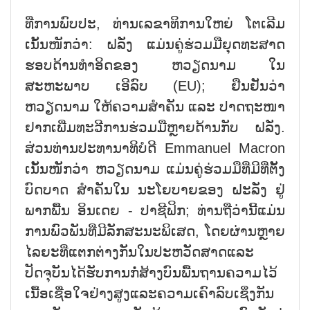
ທີ່ການພົບປະ, ທ່ານເລຂາທິການໃຫຍ່ ໂຕເລີມ
ເນັ້ນໜັກວ່າ: ຝລັ່ງ ແມ່ນຄູ່ຮ່ວມມືຍຸດທະສາດ
ຮອບດ້ານທຳອິດຂອງ ຫວຽດນາມ ໃນ
ສະຫະພາບ ເອີລົບ (EU); ຢືນຢັນວ່າ
ຫວຽດນາມ ໃຫ້ຄວາມສຳຄັນ ແລະ ປາດຖະໜາ
ຢາກເພີ່ມທະວີການຮ່ວມມືຫຼາຍດ້ານກັບ ຝລັ່ງ.
ສ່ວນທ່ານປະທານາທິບໍດີ Emmanuel Macron
ເນັ້ນໜັກວ່າ ຫວຽດນາມ ແມ່ນຄູ່ຮ່ວມມືທີ່ມີທີ່ຕັ້ງ
ບົດບາດ ສຳຄັນໃນ ນະໂຍບາຍຂອງ ຝະລັ່ງ ຢູ່
ພາກພື້ນ ອິນເດຍ - ປາຊີຟິກ; ທ່ານຖືວ່ານີ້ແມ່ນ
ການພົວພັນທີ່ມີລັກສະນະພິເສດ, ໂດຍຜ່ານຫຼາຍ
ໄລຍະທີ່ແຕກຕ່າງກັນໃນປະຫວັດສາດແລະ
ປັດຈຸບັນໄດ້ຮັບການກໍ່ສ້າງບົນພື້ນຖານຄວາມໄວ້
ເນື້ອເຊື່ອໃຈຢ່າງສູງແລະຄວາມເຄົາລົບເຊິ່ງກັນ