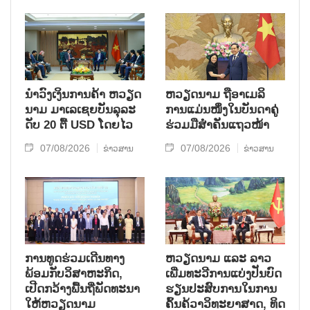
ນຳ​ວົງ​ເງິນ​ການ​ຄ້າ ຫວຽດ​
ຫ​ວຽດ​ນາມ ຖື​ອາ​ເມ​ລິ​
ນາມ ມາ​ເລ​ເຊຍ​ບັນ​ລຸ​ລະ​
ການ​ແມ່ນ​ໜຶ່ງ​ໃນ​ບັນ​ດາ​ຄູ່​
ດັບ 20 ຕື້ USD ໂດຍ​ໄວ
ຮ່ວມ​ມື​ສຳ​ຄັນ​ແຖວ​ໜ້າ
07/08/2026
07/08/2026
ຂ່າວສານ
ຂ່າວສານ
ການ​ທູດ​ຮ່ວມ​ເດີນ​ທາງ​
ຫວຽດ​ນາມ ແລະ ລາວ​
ພ້ອມກັບ​ວິ​ສາ​ຫະ​ກ​ິດ,
ເພີ່ມ​ທະ​ວີ​ການ​ແບ່​ງ​ປັນ​ບົດ​
ເປີດກວ້າງ​ພື້ນ​ຖີ່​ພັດ​ທະ​ນາ​
ຮຽນ​ປະ​ສົບ​ການ​ໃນ​ການ​
ໃຫ້​ຫວຽດ​ນາມ
ຄົ້ນ​ຄ້​ວາ​ວິ​ທະ​ຍາ​ສາດ, ທິດ​