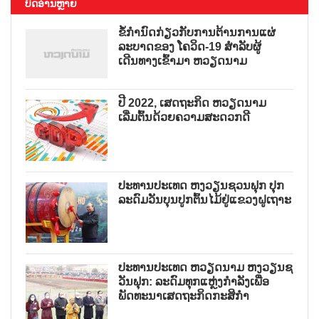
ບົດອ່ານຫຼາຍ
ຂໍ້ກຳນົດກ່ຽວກັບການຕ້ານການແຜ່
ລະບາດຂອງ ໂຄວິດ-19 ສຳລັບຜູ້
ເດີນທາງເຂົ້າມາ ຫວຽດນາມ
ປີ 2022, ເສດຖະກິດ ຫວຽດນາມ
ເລີ່ມຕົ້ນດ້ວຍຄວາມສະດວກດີ
ປະທານປະເທດ ຫງວຽນຊວນຟຸກ ປຸກ
ລະດົມວັນບຸນປູກຕົ້ນໄມ້ຢູ່ແຂວງຝູເຖາະ
ປະທານປະເທດ ຫວຽດນາມ ຫງວຽນຊ
ວັນຟຸກ: ລະດົມທຸກແຫຼ່ງກຳລັງເພື່ອ
ພັດທະນາເສດຖະກິດກະສິກຳ