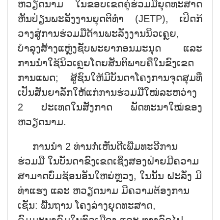
ຫວຽດນາມ ໃນຂອບເຂດຄູ່ຮ່ວມມືຍຸດທະສາດ
ຫັນປ່ຽນພະລັງງານຍຸດຕິທຳ (JETP), ເປີດກ້
ວາງສູ່ການຮ່ວມມືດ້ານພະລັງງານນິວເຄຼຍ,
ບຳລຸງສ້າງແຫຼ່ງຊັບພະຍາກອນມະນຸດ ແລະ
ການນຳໃຊ້ນິວເຄຼຍໂດຍສັນຕິພາບຄືໃນຂົງເຂດ
ການແພດ; ສູ້ຊົນໃຫ້ມີບັນດາໂຄງການຈຸດສຸມທີ່
ເປັນສັນຍາລັກໃຫ້ແກ່ການຮ່ວມມືໃໝ່ລະຫວ່າງ
2 ປະເທດໃນສັງກາດ ພັດທະນາໃໝ່ຂອງ
ຫວຽດນາມ.
ການນຳ 2 ທ່ານກໍ່ເຫັນດີເພີ່ມທະວີການ
ຮ່ວມມື ໃນບັນດາຂົງເຂດເຊິ່ງສອງຝ່າຍມີຄວາມ
ສາມາດບົ່ມຊ້ອນອັນໃຫຍ່ຫຼວງ, ໃນນັ້ນ ຝະລັ່ງ ມີ
ທ່າແຮງ ແລະ ຫວຽດນາມ ມີຄວາມຕ້ອງການ
ເຊັ່ນ: ພື້ນຖານ ໂຄງລ່າງຍຸດທະສາດ,
ຄົມມະນາຄົມໃນຕົວເມືອງ ແລະ ທາງລົດໄຟ