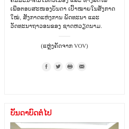
ເພື່ອຕອບສະໜອງບັນດາ ເປົ້າໝາຍໃນສັງກາດ
ໃໝ່, ສັງກາດແຫ່ງການ ພັດທະນາ ແລະ
ວັດທະນາຖາວອນຂອງ ຊາດຫວຽດນາມ.
(ແຫຼ່ງຄັດຈາກ VOV)
ບັນດາບົດຕໍ່ໄປ