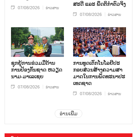
ສະ​ດີ ແລະ ພຶດ​ຕິ​ກຳຕົວ​ຈິງ
07/08/2026
ຂ່າວສານ
07/08/2026
ຂ່າວສານ
ຊຸກ​ຍູ້​ການ​ຮ່ວມ​ມື​ດ້ານ​
ການ​ທູດ​ເຕັກ​ໂນ​ໂລ​ຢີ​ປະ​
ການ​ປ້ອງ​ກັນ​ຊາດ ຫວຽດ​
ກອບ​ສ່ວນ​ສ້າງ​ຄວາມ​ສາ​
ນາມ-ມາ​ເລ​ເຊຍ
ມາດ​ໃນ​ການ​ພັດ​ທະ​ນາ​ປະ​
ເທດ​ຊາດ
07/08/2026
ຂ່າວສານ
07/08/2026
ຂ່າວສານ
ອ່ານເພີ່ມ