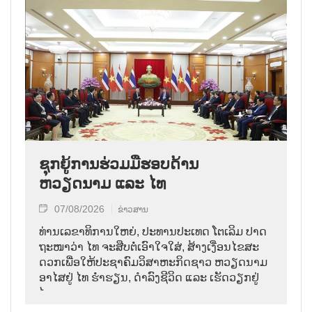
ຊຸກຍູ້ການຮ່ວມມືຮອບດ້ານ
ຫວຽດນາມ ແລະ ໄທ
07/08/2026
ຂ່າວສານ
ທ່ານ​ເລ​ຂາ​ທິ​ການ​ໃຫຍ່, ປະ​ທານ​ປະ​ເທດ ໂຕ​ເລິມ ປາດ​
ຖະ​ໜາ​ວ່າ ໄທ​ ຈະ​ສືບ​ຕໍ່​ເອົາ​ໃຈ​ໃສ່, ສ້າງ​ເງື່ອນ​ໄຂ​ສະ​
ດວກ​ເພື່ອ​ໃຫ້​ປະ​ຊາ​ຄົມ​ວ​ິ​ສາ​ຫະ​ກິດ​ຊາວ ຫວຽດ​ນາມ
ອາ​ໄສ​ຢູ່ ໄທ ຮ່ຳ​ຮຽນ, ດຳ​ລົງ​ຊີ​ວິດ ແລະ ເຮັດ​ວຽກ​ຢູ່​
ໄທ.