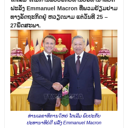
ຝະລັ່ງ Emmanuel Macron ທີ່ພວມຢ້ຽມຢາມ
ທາງລັດຖະກິດຢູ່ ຫວຽດນາມ ແຕ່ວັນທີ 25 –
27ພຶດສະພາ.
ທ່ານເລຂາທິການໃຫຍ່ ໂຕເລີມ ພົບປະກັບ
ປະທານາທິບໍດີ ຝລັ່ງ Emmanuel Macron