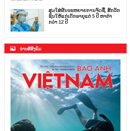
ສຸມໃສ່ຜັນຂະຫຍາຍການຈັດຊື້, ສັກວັກ
ຊິນໃຫ້ແກ່ເດັກອາຍຸແຕ່ 5 ປີ ຫາຕ່ຳ
ກວ່າ 12 ປີ
ອ່ານສື່ສິ່ງພິມ