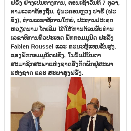
ຝຣັ່ງ ຢ່າງເປັນທາງການ, ຕອນເຊົ້າວັນທີ 7 ຕຸລາ,
ຕາມເວລາທ້ອງຖິ່ນ, ຢູ່ນະຄອນຫຼວງ ປາຣີ (ຝະ
ລັ່ງ), ທ່ານເລຂາທິການໃຫຍ່, ປະທານປະເທດ
ຫວຽດນາມ ໂຕເລີມ ໄດ້ໃຫ້ການຕ້ອນຮັບທ່ານ
ເລຂາທິການທົ່ວປະເທດ ພັກກອມມູນິດ ຝະລັ່ງ
Fabien Roussel ແລະ ຄະນະຜູ້ແທນຂັ້ນສູງ.
ຂອງພັກກອມມູນິດຝຣັ່ງ, ໃນນັ້ນມີບັນດາ
ສະມາຊິກສະພາແຫ່ງຊາດສັງກັດພັກຢູ່ສະພາ
ແຫ່ງຊາດ ແລະ ສະພາສູງຝຣັ່ງ.