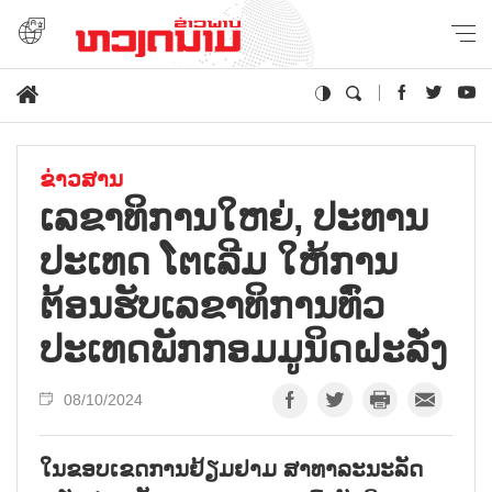
ຂ່າວສານ
ເລຂາທິການໃຫຍ່, ປະທານ
ປະເທດ ໂຕເລີມ ໃຫ້ການ
ຕ້ອນຮັບເລຂາທິການທົ່ວ
ປະເທດພັກກອມມູນິດຝະລັ່ງ
08/10/2024
ໃນຂອບເຂດການຢ້ຽມຢາມ ສາທາລະນະລັດ