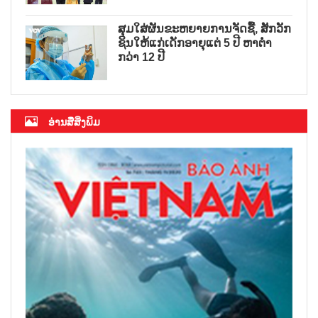
ສຸມໃສ່ຜັນຂະຫຍາຍການຈັດຊື້, ສັກວັກ
ຊິນໃຫ້ແກ່ເດັກອາຍຸແຕ່ 5 ປີ ຫາຕ່ຳ
ກວ່າ 12 ປີ
ອ່ານສື່ສິ່ງພິມ