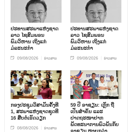
ປະທານສະພາແຫ່ງຊາດ
ປະທານສະພາແຫ່ງຊາດ
ລາວ ໄຊສົມພອນ
ລາວ ໄຊສົມພອນ
ພົມວິຫານ ເຖິງແກ່
ພົມວິຫານ ເຖິງແກ່
ມໍລະນະກຳ
ມໍລະນະກຳ
09/08/2026
09/08/2026
ຂ່າວສານ
ຂ່າວສານ
ກອງປະຊຸມວິສາມັນຄັ້ງທີ
59 ປີ ອາຊຽນ: ເກຼັກ ຖື
1, ສະພາແຫ່ງຊາດຊຸດທີ
ເປັນສຳຄັນ ແລະ
16 ສືບຕໍ່ເຮັດວຽກ
ປາດຖະໜາຢາກ
ພັດທະນາການພົວພັນກັບ
08/08/2026
ຂ່າວສານ
ອາຊຽນ ຫຼາຍກວ່າ