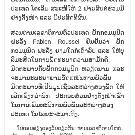
ປະເທດ ໂຕເລີມ ສະເໜີໃຫ້ 2 ຝ່າຍສືບຕໍ່ຮ່ວມມື
ຢ່າງຕັ້ງໜ້າ ແລະ ມີປະສິດທິຜົນ.
ສ່ວນທ່ານເລຂາທິການທົ່ວປະເທດ ພັກກອມມູນິດ
ຝະລັ່ງ Fabien Roussel ຢືນຢັນວ່າ ພັກ
ກອມມູນິດ ຝະລັ່ງ ຍາມໃດກໍ່ເຄົາລົບ ແລະ ໃຫ້ບຸ
ລິມະສິດໃນການພັດທະນາຄວາມສາມັກຄີ,
ມິດຕະພາບກັບພັກກອມມູນິດ ຫວຽດນາມ ແລະ
ຈະມານະພະຍາຍາມຮັດແໜ້ນການພົວພັນ
ມິດຕະພາບທີ່ເປັນມູນເຊື້ອລະຫວ່າງສອງພັກ ໃຫ້
ເລິກເຊິ່ງກວ່າອີກ ປະກອບສ່ວນຢ່າງຕັ້ງໜ້າເຂົ້າ
ໃນການເພີ່ມທະວີການພົວພັນລະຫວ່າງສອງ
ປະເທດ ໃນໄລຍະຈະມາເຖິງ.
ໃນຕອນທຽງຂອງວັນດຽວກັນ, ທ່ານເລຂາທິການໃຫຍ່,