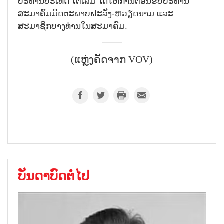
ປະທານປະເທດ ໂຕເລີມ ໄດ້ໃຫ້ການຕ້ອນຮັບປະທານ
ສະມາຄົມມິດຕະພາບຝະລັ່ງ-ຫວຽດນາມ ແລະ
ສະມາຊິກບາງທ່ານໃນສະມາຄົມ.
(ແຫຼ່ງຄັດຈາກ VOV)
ບັນດາບົດຕໍ່ໄປ