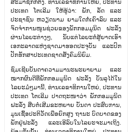
ສະມາຊິກກໍ່ຕັ້ງ. ທ່ານເລຂາທິການໃຫຍ່, ປະທານ
ປະເທດ ໂຕເລີມ ໃຫ້ຮູ້ວ່າ: ພັກ, ລັດ ແລະ
ປະຊາຊົນ ຫວຽດນາມ ຍາມໃດກໍ່ເຄົາລົບ ແລະ
ຈົດຈຳການໜູນຊ່ວຍຂອງພັກກອມມູນິດ ຝະລັ່ງ
ຜ່ານໄລຍະຕ່າງໆ, ນັບແຕ່ໄລຍະຕໍ່ສູ້ຍາດເອົາ
ເອກະລາດແຫ່ງຊາດມາຮອດປະຈຸບັນ ແລະປົກ
ປັກຮັກສາປະເທດຊາດສັງຄົມນິຍົມ.
ຊົມເຊີຍບັນດາຄວາມມານະພະຍາຍາມ ແລະ
ໝາກຜົນດີທີ່ພັກກອມມູນິດ ຝະລັ່ງ ບັນລຸໄດ້ໃນ
ໄລຍະມໍ່ໆມານີ້, ທ່ານເລຂາທິການໃຫຍ່, ປະທານ
ປະເທດ ໂຕເລີມ ປາດຖະໜາວ່າ ພັກກອມມູນິດ
ຝະລັ່ງ ສືບຕໍ່ເສີມຂະຫຍາຍ ບັນດາ ປະສົບການ,
ມູນເຊື້ອປະຕິວັດເພື່ອຍົກສູງ ຖານະ ບົດບາດຂອງ
ພັກຢູ່ຝະລັ່ງ ແລະເອີລົບໃນໄລຍະຈະມາເຖິງ.
ພ້ອມກັນນັ້ນ, ທ່ານເລຂາທິການໃຫຍ່, ປະທານ