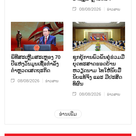
08/08/2026
ຂ່າວສານ
ພິທີສະເຫຼີມສະເຫຼອງ 70
ຊຸກ​ຍູ້​ການ​ພົວ​ພັນ​ຄູ່​ຮ່ວມ​ມື​
ປີແຫ່ງວັນມູນເຊື້ອກຳລັງ
ຍຸດ​ທະ​ສາດ​ຮອດ​ບ້ານ
ຕຳຫຼວດເສດຖະກິດ
ຫວຽດ​ນາມ ໄທ​ໃຫ້​ນັບ​ມື້​
ນັບ​ແທ້​ຈິງ ແລະ ມີ​ປະ​ສິດ​
08/08/2026
ຂ່າວສານ
ທິ​ຜົນ
08/08/2026
ຂ່າວສານ
ອ່ານເພີ່ມ