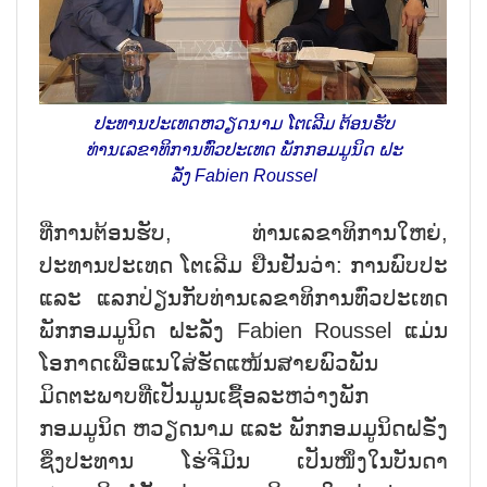
ປະທານປະເທດຫວຽດນາມ ໂຕເລີມ ຕ້ອນຮັບ
ທ່ານເລຂາທິການທົ່ວປະເທດ ພັກກອມມູນິດ ຝະ
ລັ່ງ Fabien Roussel
ທີ່ການຕ້ອນຮັບ, ທ່ານເລຂາທິການໃຫຍ່,
ປະທານປະເທດ ໂຕເລີມ ຢືນຢັນວ່າ: ການພົບປະ
ແລະ ແລກປ່ຽນກັບທ່ານເລຂາທິການທົ່ວປະເທດ
ພັກກອມມູນິດ ຝະລັ່ງ Fabien Roussel ແມ່ນ
ໂອກາດເພື່ອແນໃສ່ຮັດແໜ້ນສາຍພົວພັນ
ມິດຕະພາບທີ່ເປັນມູນເຊື້ອລະຫວ່າງພັກ
ກອມມູນິດ ຫວຽດນາມ ແລະ ພັກກອມມູນິດຝຣັ່ງ
ຊຶ່ງປະທານ ໂຮ່ຈີມິນ ເປັນໜຶ່ງໃນບັນດາ