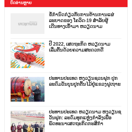
ບົດອ່ານຫຼາຍ
ຂໍ້ກຳນົດກ່ຽວກັບການຕ້ານການແຜ່
ລະບາດຂອງ ໂຄວິດ-19 ສຳລັບຜູ້
ເດີນທາງເຂົ້າມາ ຫວຽດນາມ
ປີ 2022, ເສດຖະກິດ ຫວຽດນາມ
ເລີ່ມຕົ້ນດ້ວຍຄວາມສະດວກດີ
ປະທານປະເທດ ຫງວຽນຊວນຟຸກ ປຸກ
ລະດົມວັນບຸນປູກຕົ້ນໄມ້ຢູ່ແຂວງຝູເຖາະ
ປະທານປະເທດ ຫວຽດນາມ ຫງວຽນຊ
ວັນຟຸກ: ລະດົມທຸກແຫຼ່ງກຳລັງເພື່ອ
ພັດທະນາເສດຖະກິດກະສິກຳ