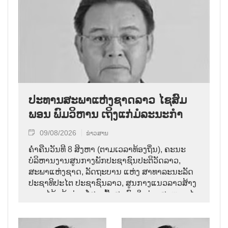
ປະທານສະພາແຫ່ງຊາດລາວ ໄຊສົມ
ພອນ ພົມວິຫານ ເຖິງແກ່ມໍລະນະກຳ
09/08/2026
ຂ່າວສານ
ຄ່ຳຄືນວັນທີ 8 ສິງຫາ (ຕາມເວລາທ້ອງຖິ່ນ), ຄະນະ
ບໍລິຫານງານສູນກາງພັກປະຊາຊົນປະຕິວັດລາວ,
ສະພາແຫ່ງຊາດ, ລັດຖະບານ ແຫ່ງ ສາທາລະນະລັດ
ປະຊາທິປະໄຕ ປະຊາຊົນລາວ, ສູນກາງແນວລາວສ້າງ
ຊາດ ໄດ້ແຈ້ງຂ່າວໂສກເສົ້າສະຫຼົດໃຈວ່າ: ສະຫາຍ ໄຊ
ສົມພອນ ພົມວິຫານ, ປະທານສະພາແຫ່ງຊາດລາວ
ໄດ້ເຖິງແກ່ມໍລະນະກຳ ໃນອາຍຸ 70 ປີ, ຫຼັງຈາກປ່ວຍ
ຮ້າຍແຮງມາເປັນໄລຍະໜຶ່ງ.