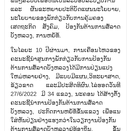
ພັນໆສະບັບເພື່ອຫັນເປັນລະບອບລະບຽບການ
ແລະ ຜັນຂະຫຍາຍປະຕິບັດແຜນນະໂຍບາຍ,
ນະໂຍບາຍຂອງພັກກ່ຽວກັບການຄຸ້ມຄອງ
ເສດຖະກິດ ສັງຄົມ, ປ້ອງກັນຕ້ານການສໍ້ລາດ
ບັງຫລວງ, ການຫຍໍ້ທໍ້.
ໃນໄລຍະ 10 ປີຜ່ານມາ, ການເຄື່ອນໄຫວຂອງ
ຄະນະຊີ້ນຳສູນກາງພັກກ່ຽວກັບການປ້ອງກັນ
ຕ້ານການສໍ້ລາດບັງຫລວງໄດ້ມີການປ່ຽນແປງ
ໃຫມ່ຫລາຍຢ່າງ, ມີແບບມີແຜນ,ວິທະຍາສາດ,
ຂ້ຽວຂາດ ແລະມີປະສິດທິຜົນ.ໄລ່ຮອດວັນທີ
27/6/2022 ມີ 34 ແຂວງ, ນະຄອນ ໄດ້ສ້າງຕັ້ງ
ຄະນະຊີ້ນຳການປ້ອງກັນຕ້ານການສໍ້ລາດ
ບັງຫລວງ, ປະກົດການຫຍໍ້ທໍ້ຂັ້ນແຂວງ ເພື່ອແນ
ໃສ່ຫັນປ່ຽນຢ່າງແຮງກວ່າໃນວຽກງານປ້ອງກັນ
ຕ້ານການສໍ້ລາດບັງຫລວງຢູ່ທ້ອງຖິ່ນ, ຂັ້ນ