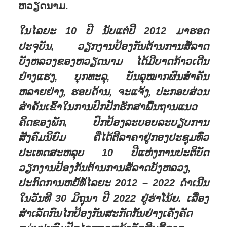
ຫວຽດນາມ.
ໃນໄລຍະ 10 ປີ ນັບແຕ່ປີ 2012 ມາຮອດ
ປະຈຸບັນ, ວຽກງານປ້ອງກັນຕ້ານການສໍ້ລາດ
ບັງຫລວງຂອງຫວຽດນາມ ໄດ້ມີບາດກ້າວເດີນ
ຢ່າງແຮງ, ບຸກທະລຸ, ບັນລຸໝາກຜົນສຳຄັນ
ຫລາຍຢ່າງ, ຮອບດ້ານ, ຈະແຈ້ງ, ປະກອບສ່ວນ
ສຳຄັນເຂົ້າໃນການປົກປັກຮັກສາພື້ນຖານແນວ
ຄິດຂອງພັກ, ປົກປ້ອງລະບອບລະບຽບການ
ສັງຄົມນິຍົມ ຄືໄດ້ຕີລາຄາຢູ່ກອງປະຊຸມທົ່ວ
ປະເທດສະຫລຸບ 10 ປີແຫ່ງການປະຕິບັດ
ວຽກງານປ້ອງກັນຕ້ານການສໍ້ລາດບັງຫລວງ,
ປະກົດການຫຍໍ້ທໍ້ໄລຍະ 2012
–
2022 ດຳເນີນ
ໃນວັນທີ 30 ມິຖຸນາ ປີ 2022 ຢູ່ຮ່າໂນ້ຍ. ເລື່ອງ
ສຳເລັດກົນໄກປ້ອງກັນສະກັດກັ້ນຢ່າງເຄັ່ງຄັດ