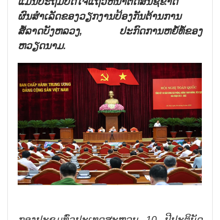
ແມ່ນປະຖົມປັດໄຈແຖວຫນ້າຕັດສິນຊີ້ຂາດ
ຜົນສຳເລັດຂອງວຽກງານປ້ອງກັນຕ້ານການ
ສໍ້ລາດບັງຫລວງ, ປະກົດການຫຍໍ້ທໍ້ຂອງ
ຫວຽດນາມ.
ກອງປະຊຸມທົ່ວປະເທດສະຫລຸບ 10 ປີປະຕິບັດ