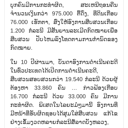
ບຸກຄົນມີການກະທຳຜິດ, ສະເຫນີຖອນຄືນ
ຈຳນວນເງິນກວ່າ 975.000 ຕື້ດົ່ງ, ທີ່ດິນເກືອບ
76.000 ເຮັກຕາ, ສົ່ງໃຫ້ອົງການສືບສວນເກືອບ
1.200 ກໍລະນີ ມີສັນຍານລະເມີດກົດໝາຍເພື່ອ
ສືບສວນ ປັບໄຫມລົງໂທດຕາມການກຳນົດຂອງ
ກົດໝາຍ.
ໃນ 10 ປີຜ່ານມາ, ບັນດາອົງການດຳເນີນຄະດີ
ໃນທົ່ວປະເທດໄດ້ເປີດການດຳເນີນຄະດີ,
ສືບສວນສອບສວນກວ່າ 19.540 ກໍລະນີ ດ້ວຍຜູ້
ຕ້ອງຫາ 33.860 ຄົນ … ກ່າວຟ້ອງເກືອບ
16.700 ກໍລະນີ ດ້ວຍ 33.000 ຄົນ ມີການ
ກະທຳຜິດ. ພິເສດໃນໄລຍະມໍ່ໆມານີ້ ອົງການທີ່
ມີຫນ້າທີ່ຮັບຜິດຊອບໄດ້ສຸມໃສ່ສືບສວນ ແກ້ໄຂ
ຢ່າງເຂັ້ມງວດຫລາຍກໍລະນີສໍ້ລາດບັງຫລວງ,