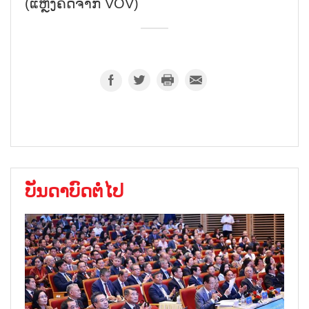
(ແຫຼ່ງຄັດຈາກ VOV)
ບັນດາບົດຕໍ່ໄປ