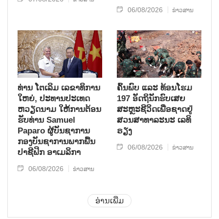
06/08/2026
ຂ່າວສານ
ທ່ານ ໂຕ​ເລິມ ເລ​ຂາ​ທິ​ການ​
ຄົ້ນ​ພົບ ແລະ ທ້ອນ​ໂຮມ
ໃຫຍ່, ປະ​ທານ​ປະ​ເທດ ​
197 ອັດ​ຖິ​ນັກ​ຮົບ​ເສຍ​
ຫວຽດ​ນາມ ໃຫ້​ການ​ຕ້ອນ​
ສະຫຼະ​ຊີ​ວິດ​ເພື່ອ​ຊາດ​ຢູ່​
ຮັບ​ທ່ານ Samuel
ສວນ​ສາ​ທາ​ລະ​ນະ ເລ​ທິ​
Paparo ຜູ້​ບັນ​ຊາ​ການ
ຣຽງ
ກອງ​ບັນ​ຊາ​ການພາກ​ພື້ນ​
06/08/2026
ຂ່າວສານ
ປາ​ຊີ​ຟິກ ອາ​ເມ​ລິ​ກາ
06/08/2026
ຂ່າວສານ
ອ່ານເພີ່ມ