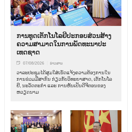
ການ​ທູດ​ເຕັກ​ໂນ​ໂລ​ຢີ​ປະ​ກອບ​ສ່ວນ​ສ້າງ​
ຄວາມ​ສາ​ມາດ​ໃນ​ການ​ພັດ​ທະ​ນາ​ປະ​
ເທດ​ຊາດ
07/08/2026
ຂ່າວສານ
ວາ​ລະ​ປະ​ຊຸມ​ໄດ້​ສຸມ​ໃສ່​ເຮັດ​ແຈ້ງ​ຄວາມ​ຕ້ອງ​ການ​ໃນ​
ການ​ຮ່ວມ​ມື​ສາ​ກົນ ກ່ຽວ​ກັບ​ວິ​ທະ​ຍາ​ສາດ, ເຕັກ​ໂນ​ໂລ​
ຢີ, ນະ​ວັດ​ຕະ​ກຳ ແລະ ການ​ຫັນ​ເປັນ​ດີ​ຈີ​ຕອນ​ຂອງ
ຫວຽດ​ນາມ