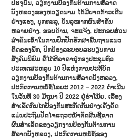
ປະຈຸບັນ, ວຽກງານປ້ອງກັນຕ້ານການສໍ້ລາດ
ບັງຫລວງຂອງຫວຽດນາມ ໄດ້ມີບາດກ້າວເດີນ
ຢ່າງແຮງ, ບຸກທະລຸ, ບັນລຸໝາກຜົນສຳຄັນ
ຫລາຍຢ່າງ, ຮອບດ້ານ, ຈະແຈ້ງ, ປະກອບສ່ວນ
ສຳຄັນເຂົ້າໃນການປົກປັກຮັກສາພື້ນຖານແນວ
ຄິດຂອງພັກ, ປົກປ້ອງລະບອບລະບຽບການ
ສັງຄົມນິຍົມ ຄືໄດ້ຕີລາຄາຢູ່ກອງປະຊຸມທົ່ວ
ປະເທດສະຫລຸບ 10 ປີແຫ່ງການປະຕິບັດ
ວຽກງານປ້ອງກັນຕ້ານການສໍ້ລາດບັງຫລວງ,
ປະກົດການຫຍໍ້ທໍ້ໄລຍະ 2012 – 2022 ດຳເນີນ
ໃນວັນທີ 30 ມິຖຸນາ ປີ 2022 ຢູ່ຮ່າໂນ້ຍ. ເລື່ອງ
ສຳເລັດກົນໄກປ້ອງກັນສະກັດກັ້ນຢ່າງເຄັ່ງຄັດ
ແມ່ນປະຖົມປັດໄຈແຖວຫນ້າຕັດສິນຊີ້ຂາດ
ຜົນສຳເລັດຂອງວຽກງານປ້ອງກັນຕ້ານການ
ສໍ້ລາດບັງຫລວງ, ປະກົດການຫຍໍ້ທໍ້ຂອງ