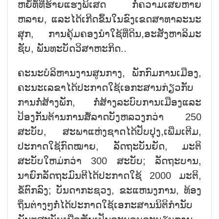
ຫຍໍ້ທໍ້ທີ່ຮ້າຍແຮງພິເສດ ກໍ່ຄວາມເສຍຫາຍ
ຫລາຍ, ແລະໄດ້ເກີດຂຶ້ນໃນຂົງເຂດສາທາລະນະ
ສຸກ, ການຄຸ້ມຄອງນຳໃຊ້ທີ່ດິນ,ອະສັງຫາລິມະ
ຊັບ, ພັນທະບັດວິສາຫະກິດ..
ຄະນະບໍລິຫານງານສູນກາງ, ພັກກົມການເມືອງ,
ຄະນະເລຂາໄດ້ປະກາດໃຊ້ເອກະສານກ່ຽວກັບ
ການກໍ່ສ້າງພັກ, ກໍ່ສ້າງລະບົບການເມືອງແລະ
ປ້ອງກັນຕ້ານການສໍ້ລາດບັງຫລວງກວ່າ 250
ສະບັບ, ສະພາແຫ່ງຊາດໄດ້ປັບປຸງ,ເພີ່ມເຕີມ,
ປະກາດໃຊ້ກົດໝາຍ, ລັດຖະບັນຍັດ, ມະຕິ
ສະບັບໃຫມ່ກວ່າ 300 ສະບັບ; ລັດຖະບານ,
ນາຍົກລັດຖະມົນຕີໄດ້ປະກາດໃຊ້ 2000 ມະຕິ,
ຂໍ້ຕົກລົງ; ບັນດາກະຊວງ, ຂະແຫນງການ, ທ້ອງ
ຖິ່ນຕ່າງໆກໍ່ໄດ້ປະກາດໃຊ້ເອກະສານນິຕິກຳນັບ