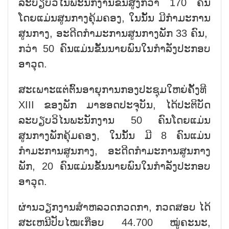
ລະບຽບວິໄນພະນັກງານຂັ້ນສູງກວ່າ 170 ຄົນ
ໂດຍແມ່ນສູນກາງຄຸ້ມຄອງ, ໃນນັ້ນ ມີກຳມະການ
ສູນກາງ, ອະດີດກຳມະການສູນກາງພັກ 33 ຄົນ,
ກວ່າ 50 ຄົນແມ່ນຂັ້ນນາຍພົນໃນກຳລັງປະກອບ
ອາວຸດ.
ສະເພາະແຕ່ຕົ້ນອາຍຸການກອງປະຊຸມໃຫຍ່ຄັ້ງທີ
XIII ຂອງພັກ ມາຮອດປະຈຸບັນ, ໄດ້ປະຕິບັດ
ລະບຽບວິໄນພະນັກງານ 50 ຄົນໂດຍແມ່ນ
ສູນກາງພັກຄຸ້ມຄອງ, ໃນນັ້ນ ມີ 8 ຄົນແມ່ນ
ກຳມະການສູນກາງ, ອະດີດກຳມະການສູນກາງ
ພັກ, 20 ຄົນແມ່ນຂັ້ນນາຍພົນໃນກຳລັງປະກອບ
ອາວຸດ.
ຜ່ານວຽກງານສຳຫລວດກວດກາ, ກວດສອບ ໄດ້
ສະເຫນີປັບໄໝເກືອບ 44.700 ໝູ່ຄະນະ,