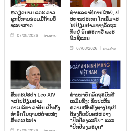
ຫວຽດ​ນາມ ແລະ ລາວ​
ທ່ານ​ເລ​ຂາ​ທິ​ການ​ໃຫຍ່, ປ​
ຊຸກ​ຍູ້​ການ​ຮ່ວມ​ມື​ດ້ານວ​ິ​
ະ​ທານ​ປະ​ເທດ ໂຕ​ເລິມ​ຈະ​
ທະ​ຍາ​ສາດ
ໄປ​ຢ້ຽມ​ຢາມ​ທາງ​ລັດ​ຖະ​
ກິດ​ຢູ່ ອົດ​ສະ​ຕາ​ລີ ແລະ
07/08/2026
ຂ່າວສານ
ນິວ​ຊີ​ແລນ
07/08/2026
ຂ່າວສານ
ສັນຕະປະປາ Leo XIV
ທ່ານນາຍົກລັດຖະມົນຕີ
ຈະໄປຢ້ຽມຢາມ
ເລມິນຮຶງ: ຮັບປະກັນ
ອາເມລິກາ ລາຕິນ ເປັນຄັ້ງ
ຄວາມໝັ້ນຄົງທາງໄຊເບີ
ທຳອິດໃນຖານະຕຳແໜ່ງ
ຕ້ອງຕິດພັນລະຫວ່າງ
ສັນຕະປະປາ
“ປົກປ້ອງລະບົບ” ແລະ
“ປົກປ້ອງມະນຸດ”
07/08/2026
ຂ່າວສານ