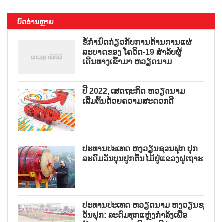
ບົດອ່ານຫຼາຍ
ຂໍ້ກຳນົດກ່ຽວກັບການຕ້ານການແຜ່
ລະບາດຂອງ ໂຄວິດ-19 ສຳລັບຜູ້
ເດີນທາງເຂົ້າມາ ຫວຽດນາມ
ປີ 2022, ເສດຖະກິດ ຫວຽດນາມ
ເລີ່ມຕົ້ນດ້ວຍຄວາມສະດວກດີ
ປະທານປະເທດ ຫງວຽນຊວນຟຸກ ປຸກ
ລະດົມວັນບຸນປູກຕົ້ນໄມ້ຢູ່ແຂວງຝູເຖາະ
ປະທານປະເທດ ຫວຽດນາມ ຫງວຽນຊ
ວັນຟຸກ: ລະດົມທຸກແຫຼ່ງກຳລັງເພື່ອ