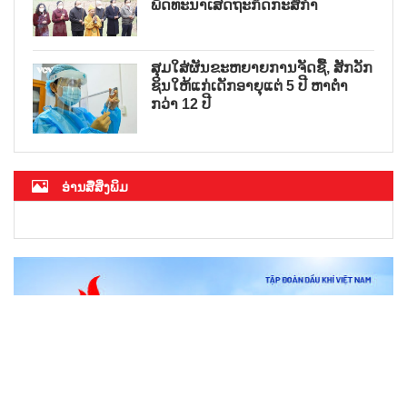
ພັດທະນາເສດຖະກິດກະສິກຳ
ສຸມໃສ່ຜັນຂະຫຍາຍການຈັດຊື້, ສັກວັກ
ຊິນໃຫ້ແກ່ເດັກອາຍຸແຕ່ 5 ປີ ຫາຕ່ຳ
ກວ່າ 12 ປີ
ອ່ານສື່ສິ່ງພິມ