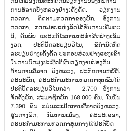
ກົນໄກປ້ອງກັນສະກັດກັ້ນວຽກງານປ້ອງກັນຕ້ານ
ການສໍ້ລາດບັງຫລວງຢ່າງເຄັ່ງຄັດ. ວຽກງານ
ກວດກາ, ຕິດຕາມກວດກາຂອງພັກ, ອົງການ
ກວດກາ, ກວດສອບແຫ່ງລັດໄດ້ຮັບການເພີ່ມທະ
ວີ, ຄົ້ນພົບ ແລະແກ້ໄຂການກະທຳຜິດຢ່າງເຂັ້ມ
ງວດ, ປະຕິບັດລະບຽບວິໄນ, ຂໍ້ກຳນົດກົດ
ລະບຽບຢ່າງເຄັ່ງຄັດ ປະກອບສ່ວນຢ່າງແຮງເຂົ້າ
ໃນການຍົກສູງປະສິດທິຜົນວຽກງານປ້ອງກັນ
ຕ້ານການສໍ້ລາດ ບັງຫລວງ, ປະກົດການຫຍໍ້ທໍ້.
ຄະນະພັກ, ຄະນະກຳມະການກວດກາທຸກຂັ້ນໄດ້
ປະຕິບັດລະບຽບວິໄນກວ່າ 2.700 ອົງການ
ຈັດຕັ້ງພັກ, ສະມາຊິກພັກ 168.000 ຄົນ, ໃນນັ້ນ
7.390 ຄົນ ແມ່ນລະເມີດການສໍ້ລາດບັງຫລວງ.
ສູນກາງພັກ, ກົມການເມືອງ, ຄະນະເລຂາ,
ຄະນະກຳມະການກວດກາສູນກາງໄດ້ປະຕິບັດ