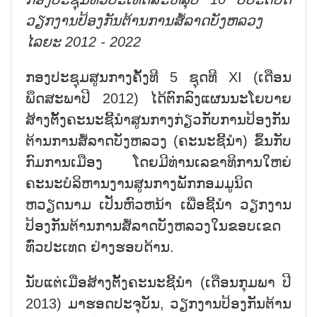
ວຽກງານປ້ອງກັນຕ້ານການສໍ້ລາດບັງຫລວງ
ໄລຍະ 2012 - 2022
ກອງປະຊຸມສູນກາງຄັ້ງທີ 5 ຊຸດທີ XI (ເດືອນ
ພຶດສະພາປີ 2012) ໄດ້ຕົກລົງແຜນນະໂຍບາຍ
ສ້າງຕັ້ງຄະນະຊີ້ນຳສູນກາງກ່ຽວກັບການປ້ອງກັນ
ຕ້ານການສໍ້ລາດບັງຫລວງ (ຄະນະຊີ້ນຳ) ຂຶ້ນກັບ
ກົມການເມືອງ ໂດຍມີທ່ານເລຂາທິການໃຫຍ່
ຄະນະບໍລິຫານງານສູນກາງພັກກອມມູນິດ
ຫວຽດນາມ ເປັນຫົວຫນ້າ ເພື່ອຊີ້ນຳ ວຽກງານ
ປ້ອງກັນຕ້ານການສໍ້ລາດບັງຫລວງໃນຂອບເຂດ
ທົ່ວປະເທດ ຢ່າງຮອບດ້ານ.
ນັບແຕ່ເມື່ອສ້າງຕັ້ງຄະນະຊີ້ນຳ (ເດືອນກຸມພາ ປີ
2013) ມາຮອດປະຈຸບັນ, ວຽກງານປ້ອງກັນຕ້ານ