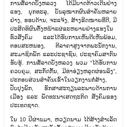
ການສໍ້ລາດບັງຫລວງ ໄດ້ມີບາດກ້າວເດີນຢ່າງ
ແຮງ, ບຸກທະລຸ, ບັນລຸໝາກຜົນສຳຄັນຫລາຍ
ຢ່າງ, ຮອບດ້ານ, ຈະແຈ້ງ, ສ້າງຂີດໝາຍທີ່ດີ, ມີ
ປະສິດທິຜົນຕັ້ງຫນ້າແຜ່ຂະຫຍາຍຢ່າງແຮງໃນ
ທົ່ວສັງຄົມ ແລະໄດ້ຮັບການເຫັນດີເຫັນພ້ອມ,
ຕອບສະຫນອງ, ຕີລາຄາສູງຈາກພະນັກງານ,
ສະມາຊິກພັກ ແລະປະຊາຊົນ, ປະຊາຄົມສາກົນ
ຮັບຮູ້. ການສໍ້ລາດບັງຫລວງ ພວມ “ໄດ້ຮັບການ
ຄວບຄຸມ, ສະກັດກັ້ນ, ມີທ່າອ່ຽງຫລຸດຜ່ອນລົງ”,
ປະກອບສ່ວນສຳຄັນເຂົ້າໃນວຽກງານກໍ່ສ້າງ,
ປັບປຸງພັກ, ຮັກສາສະຖຽນລະພາບດ້ານການ
ເມືອງ ແລະ ພັດທະນາເສດຖະກິດ ສັງຄົມຂອງ
ປະເທດຊາດ.
ໃນ 10 ປີຜ່ານມາ, ຫວຽດນາມ ໄດ້ສ້າງສຳເລັດ