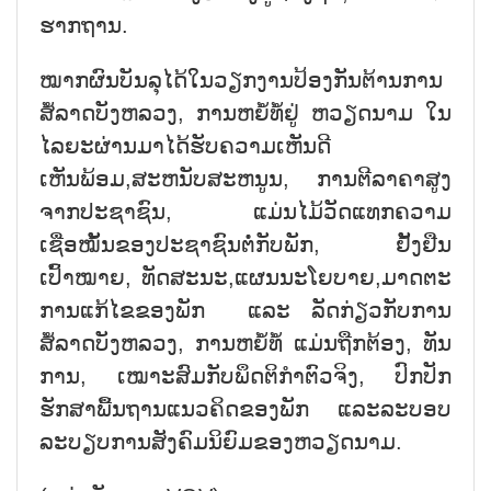
ຮາກຖານ.
ໝາກຜົນບັນລຸໄດ້ໃນວຽກງານປ້ອງກັນຕ້ານການ
ສໍ້ລາດບັງຫລວງ, ການຫຍໍ້ທໍ້ຢູ່ ຫວຽດນາມ ໃນ
ໄລຍະຜ່ານມາໄດ້ຮັບຄວາມເຫັນດີ
ເຫັນພ້ອມ,ສະຫນັບສະຫນູນ, ການຕີລາຄາສູງ
ຈາກປະຊາຊົນ, ແມ່ນໄມ້ວັດແທກຄວາມ
ເຊື່ອໝັ້ນຂອງປະຊາຊົນຕໍ່ກັບພັກ, ຢັ້ງຢືນ
ເປົ້າໝາຍ, ທັດສະນະ,ແຜນນະໂຍບາຍ,ມາດຕະ
ການແກ້ໄຂຂອງພັກ ແລະ ລັດກ່ຽວກັບການ
ສໍ້ລາດບັງຫລວງ, ການຫຍໍ້ທໍ້ ແມ່ນຖືກຕ້ອງ, ທັນ
ການ, ເໝາະສົມກັບພຶດຕິກຳຕົວຈິງ, ປົກປັກ
ຮັກສາພື້ນຖານແນວຄິດຂອງພັກ ແລະລະບອບ
ລະບຽບການສັງຄົມນິຍົມຂອງຫວຽດນາມ.