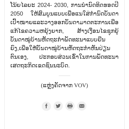
ໂນ້ຍໄລຍະ 2024- 2030, ການນຳນົດທິດຮອດປີ
2050 ໃຫ້ສົມບູນແບບເພື່ອແນໃສ່ກຳນົດບັນດາ
ເປົ້າໝາຍແລະວາງອອກບັນດາມາດຕະການເພື່ອ
ແກ້ໄຂຄວາມຫຍຸ້ງຍາກ, ສ້າງເງື່ອນໄຂຊຸກຍູ້
ບັນດາໝູ່ບ້ານຫັດຖະກຳພັດທະນາແບບຍືນ
ຍົງ,ເພື່ອໃຫ້ບັນດາໝູ່ບ້ານຫັດຖະກຳຫັນປ່ຽນ
ຕົນເອງ, ປະກອບສ່ວນເຂົ້າໃນການພັດທະນາ
ເສດຖະກິດເຂດຊົນນະບົດ.
(ແຫຼ່ງຄັດຈາກ VOV)