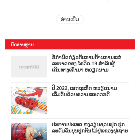
ອ່ານເພີ່ມ
ບົດອ່ານຫຼາຍ
ຂໍ້ກຳນົດກ່ຽວກັບການຕ້ານການແຜ່
ລະບາດຂອງ ໂຄວິດ-19 ສຳລັບຜູ້
ເດີນທາງເຂົ້າມາ ຫວຽດນາມ
ປີ 2022, ເສດຖະກິດ ຫວຽດນາມ
ເລີ່ມຕົ້ນດ້ວຍຄວາມສະດວກດີ
ປະທານປະເທດ ຫງວຽນຊວນຟຸກ ປຸກ
ລະດົມວັນບຸນປູກຕົ້ນໄມ້ຢູ່ແຂວງຝູເຖາະ