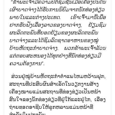
“
ຂ້າ
ພະ
ເຈົ້າ
ມີ
ຄວາມ
ປິ
ຕິ
ຊົມ
ຊື່ນເມື່ອ
ເຄື່ອງ
ປັ້ນ
ດິນ
ເຜົາບາດ
ຈ່າງໄດ້
ຮັບ
ການ
ນິ
ຍົມ
ຈາກ
ນັກ
ທ່ອງ
ທ່ຽວ
ພາຍ
ໃນແລະຕ່າງ
ປະ
ເທດ
.
ເຂົາ
ເຈົ້າ
ມາ
ນີ້ເພື່ອ
ຢາກ
ຮັບ
ຟັງ
ເລື່ອງ
ລາວ
ຂອງ
ບາດ
ຈ່າງ
,
ຢ້ຽມ
ຊົມ
ຜະ
ລິດ
ຕະ
ພັນ
ທີ່ຍອດ
ຢ້ຽມ
ຂອງ
ຜະ
ລິດ
ຕະ
ພັນ
ບາດ
ຈ່າງແລະໄດ້
ຊິມ
ລົດ
ຊາດ
ອາ
ຫານ
ຂອງ
ໝູ່
ບ້ານ
ຫັດ
ຖະ
ກຳບາດ
ຈ່າງ
.
ພວກ
ຂ້າ
ພະ
ເຈົ້າ
ລ້ວນ
ແຕ່
ຕອບ
ສະ
ຫນອງ
ໄດ້
ທຸກ
ຢ່າງ
ທີ່
ນັກ
ທ່ອງ
ທ່ຽວ
ມີ
ຄວາມ
ຕ້ອງ
ການ
”
.
ສ່ວນຢູ່ໝູ່ບ້ານຫັດຖະກຳຕ່ຳແພໄຫມຫວ້ານຟຸກ,
ສະຖານທີ່ປະສົບຜົນສຳເລັດໃນວຽກງານສ້າງ
ເຄື່ອງໝາຍແມ່ນສະຖານທີ່ທ່ອງທ່ຽວເປັນຫນ້າ
ສົນໃຈຂອງນັກທ່ອງທ່ຽວທີ່ຢູ່ໃກ້ແລະຢູ່ໄກ, ເລື່ອງ
ຖ່າຍທອດອາຊີບໃຫ້ລູກຫລານແມ່ນຫນ້າທີ່
ສຳຄັນໃນປະຈຸບັນ.