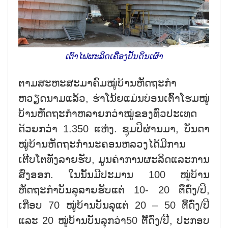
ເຕົາໄຟຜະລິດເຄື່ອງປັ້ນດິນເຜົາ
ຕາມສະຫະສະມາຄົມໝູ່ບ້ານຫັດຖະກຳ
ຫວຽດນາມແລ້ວ, ຮ່າໂນ້ຍແມ່ນບ່ອນເຕົ້າໂຮມໝູ່
ບ້ານຫັດຖະກຳຫລາຍກວ່າໝູ່ຂອງທົ່ວປະເທດ
ດ້ວຍກວ່າ 1.350 ແຫ່ງ. ຊຸມປີຜ່ານມາ, ບັນດາ
ໝູ່ບ້ານຫັດຖະກຳນະຄອນຫລວງໄດ້ມີການ
ເຕີບໂຕທັງລາຍຮັບ, ມູນຄ່າການຜະລິດແລະການ
ສົ່ງອອກ. ໃນນັ້ນມີປະມານ 100 ໝູ່ບ້ານ
ຫັດຖະກຳບັນລຸລາຍຮັບແຕ່ 10- 20 ຕື້ດົ່ງ/ປີ,
ເກືອບ 70 ໝູ່ບ້ານບັນລຸແຕ່ 20 – 50 ຕື້ດົ່ງ/ປີ
ແລະ 20 ໝູ່ບ້ານບັນລຸກວ່າ50 ຕື້ດົ່ງ/ປີ, ປະກອບ