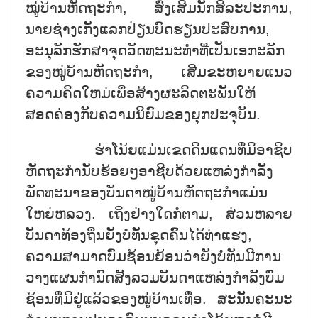
ໝູ່ບ້ານຫັດຖະກຳ, ສົ່ງເສີມນັກສິລະປະການ,
ນາຍຊ່າງເກັ່ງແລກປ່ຽນບົດຮຽນປະສົບການ,
ອະນຸລັກຮັກສາຈຸດວັດທະນະທຳທີ່ເປັນເອກະລັກ
ຂອງໝູ່ບ້ານຫັດຖະກຳ, ເສີມຂະຫຍາຍແນວ
ຄວາມຄິດໃຫມ່ເພື່ອສ້າງຜະລິດຕະພັນໃຫ້
ສອດຄ່ອງກັບຄວາມນິຍົມຂອງຍຸກປະຈຸບັນ.
ຮ່າໂນ້ຍແມ່ນເຂດດິນແດນທີ່ມີອາຊີບ
ຫັດຖະກຳນັບຮ້ອຍໆອາຊີບດ້ວຍແຫລ່ງກຳລັງ
ພັດທະນາຂອງບັນດາໝູ່ບ້ານຫັດຖະກຳແມ່ນ
ໃຫຍ່ຫລວງ. ເຖິງຢ່າງໃດກໍຕາມ, ສ່ວນຫລາຍ
ບັນດາທ້ອງຖິ່ນຍັງບໍ່ທັນຂຸດຄົ້ນໄດ້ທ່າແຮງ,
ຄວາມສາມາດບົ່ມຊ້ອນຍ້ອນວ່າຍັງບໍ່ທັນມີການ
ວາງແຜນກຳນົດສັງລວມບັນດາແຫລ່ງກຳລັງບົ່ມ
ຊ້ອນທີ່ມີຢູ່ແລ້ວຂອງໝູ່ບ້ານເທື່ອ. ສະນັ້ນຄະນະ