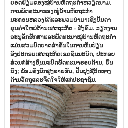
ຍອດຢ້ຽມຂອງໝູ່ບ້ານຫັດຖະກຳຫວຽດນາມ.
ການພັດທະນາຂອງໝູ່ບ້ານຫັດຖະກຳ
ນະຄອນຫລວງໄດ້ແລະພວມນຳມາເຊິ່ງບັນດາ
ຄຸນຄ່າໃຫຍ່ດ້ານເສດຖະກິດ - ສັງຄົມ. ວຽກງານ
ອະນຸລັກຮັກສາແລະພັດທະນາໝູ່ບ້ານຫັດຖະກຳ
ແມ່ນສວມບົດບາດສຳຄັນໃນການຫັນປ່ຽນ
ອົງປະກອບເສດຖະກິດເຂດຊົນນະບົດ, ປະກອບ
ສ່ວນກໍ່ສ້າງຊົນນະບົດພັດທະນາຮອບດ້ານ, ຍືນ
ຍົງ; ພ້ອມທັງຍົກສູງລາຍຮັບ, ປັບປຸງຊີວິດທາງ
ດ້ານວັດຖຸແລະຈິດໃຈໃຫ້ແກ່ປະຊາຊົນ.