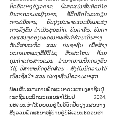
ຕິດຂັດຢ່າງຂ້ຽວຂາດ, ພິເສດແມ່ນສືບຕໍ່ແກ້ໄຂ
ບັນດາຄວາມຫຍຸ້ງຍາກ, ຂໍ້ຕິດຂັດໃນລະບຽບ
ການບໍລິຫານ, ປັບປຸງສະພາບແວດລ້ອມແຫ່ງ
ການລົງທຶນ ດຳເນີນທຸລະກິດ. ບັນດາຂັ້ນ, ບັນດາ
ຂະແຫນງຂອງນະຄອນຈະສືບຕໍ່ຮ່ວມເດີນທາງ
ກັບວິສາຫະກິດ ແລະ ປະຊາຊົນ ເພື່ອສ້າງ
ນະຄອນຫລວງທີ່ສີວິໄລ, ທັນສະໄຫມ ດ້ວຍ
ຄຸນຄ່າແກ່ນສານແມ່ນ ອຳນາດການປົກຄອງຮັບ
ໃຊ້, ວິສາຫະກິດອຸທິດສ່ວນ - ສັງຄົມມີຄວາມໄວ້
ເນື້ອເຊື່ອໃຈ ແລະ ປະຊາຊົນມີຄວາມຜາສຸກ.
ພ້ອມກັບແຜນການພັດທະນາຂະແຫນງອາຊີບຢູ່
ເຂດຊົນນະບົດນະຄອນຮ່າໂນ້ຍປີ 2024,
ນະຄອນຮ່າໂນ້ຍພວມຢູ່ໃນວິວັດປັບປຸງແຜນຮ່າງ
ສັງລວມພັດທະນາໝູ່ບ້ານຢູ່ບໍລິເວນນະຄອນຮ່າ