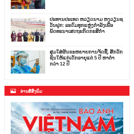
ປະທານປະເທດ ຫວຽດນາມ ຫງວຽນຊ
ວັນຟຸກ: ລະດົມທຸກແຫຼ່ງກຳລັງເພື່ອ
ພັດທະນາເສດຖະກິດກະສິກຳ
ສຸມໃສ່ຜັນຂະຫຍາຍການຈັດຊື້, ສັກວັກ
ຊິນໃຫ້ແກ່ເດັກອາຍຸແຕ່ 5 ປີ ຫາຕ່ຳ
ກວ່າ 12 ປີ
ອ່ານສື່ສິ່ງພິມ