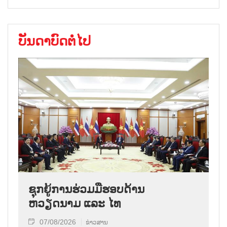
ບັນດາບົດຕໍ່ໄປ
ຊຸກຍູ້ການຮ່ວມມືຮອບດ້ານ
ຫວຽດນາມ ແລະ ໄທ
07/08/2026
ຂ່າວສານ