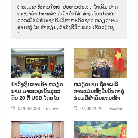
ທ່ານ​ເລ​ຂາ​ທິ​ການ​ໃຫຍ່, ປະ​ທານ​ປະ​ເທດ ໂຕ​ເລິມ ປາດ​
ຖະ​ໜາ​ວ່າ ໄທ​ ຈະ​ສືບ​ຕໍ່​ເອົາ​ໃຈ​ໃສ່, ສ້າງ​ເງື່ອນ​ໄຂ​ສະ​
ດວກ​ເພື່ອ​ໃຫ້​ປະ​ຊາ​ຄົມ​ວ​ິ​ສາ​ຫະ​ກິດ​ຊາວ ຫວຽດ​ນາມ
ອາ​ໄສ​ຢູ່ ໄທ ຮ່ຳ​ຮຽນ, ດຳ​ລົງ​ຊີ​ວິດ ແລະ ເຮັດ​ວຽກ​ຢູ່​
ໄທ.
ນຳ​ວົງ​ເງິນ​ການ​ຄ້າ ຫວຽດ​
ຫ​ວຽດ​ນາມ ຖື​ອາ​ເມ​ລິ​
ນາມ ມາ​ເລ​ເຊຍ​ບັນ​ລຸ​ລະ​
ການ​ແມ່ນ​ໜຶ່ງ​ໃນ​ບັນ​ດາ​ຄູ່​
ດັບ 20 ຕື້ USD ໂດຍ​ໄວ
ຮ່ວມ​ມື​ສຳ​ຄັນ​ແຖວ​ໜ້າ
07/08/2026
07/08/2026
ຂ່າວສານ
ຂ່າວສານ