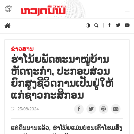
ຂ່າວສານ
ຮ່າໂນ້ຍພັດທະນາໝູ່ບ້ານ
ຫັດຖະກຳ, ປະກອບສ່ວນ
ຍົກສູງຊີວິດການເປັນຢູ່ໃຫ້
ແກ່ຊາວກະສິກອນ
25/08/2024
ແຕ່ດົນນານແລ້ວ, ຮ່າໂນ້ຍແມ່ນບ່ອນເຕົ້າໂຮມສິ່ງ