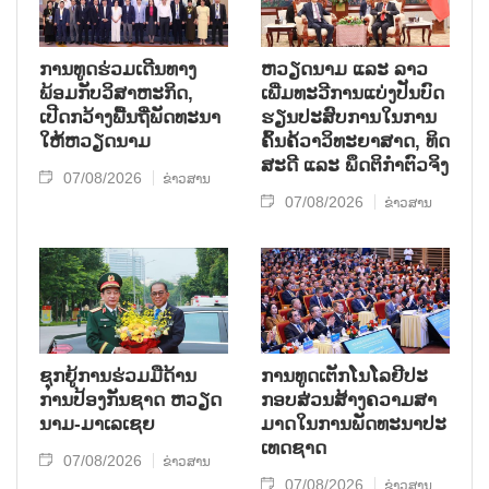
ການ​ທູດ​ຮ່ວມ​ເດີນ​ທາງ​
ຫວຽດ​ນາມ ແລະ ລາວ​
ພ້ອມກັບ​ວິ​ສາ​ຫະ​ກ​ິດ,
ເພີ່ມ​ທະ​ວີ​ການ​ແບ່​ງ​ປັນ​ບົດ​
ເປີດກວ້າງ​ພື້ນ​ຖີ່​ພັດ​ທະ​ນາ​
ຮຽນ​ປະ​ສົບ​ການ​ໃນ​ການ​
ໃຫ້​ຫວຽດ​ນາມ
ຄົ້ນ​ຄ້​ວາ​ວິ​ທະ​ຍາ​ສາດ, ທິດ​
ສະ​ດີ ແລະ ພຶດ​ຕິ​ກຳຕົວ​ຈິງ
07/08/2026
ຂ່າວສານ
07/08/2026
ຂ່າວສານ
ຊຸກ​ຍູ້​ການ​ຮ່ວມ​ມື​ດ້ານ​
ການ​ທູດ​ເຕັກ​ໂນ​ໂລ​ຢີ​ປະ​
ການ​ປ້ອງ​ກັນ​ຊາດ ຫວຽດ​
ກອບ​ສ່ວນ​ສ້າງ​ຄວາມ​ສາ​
ນາມ-ມາ​ເລ​ເຊຍ
ມາດ​ໃນ​ການ​ພັດ​ທະ​ນາ​ປະ​
ເທດ​ຊາດ
07/08/2026
ຂ່າວສານ
07/08/2026
ຂ່າວສານ