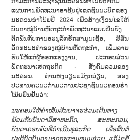
ກຳມະການປະຊາຊົນນະຄອນຮ່າໂນ້ຍຫາກໍ່ມີ
ແຜນການພັດທະນາອາຊີບຢູ່ເຂດຊົນນະບົດຂອງ
ນະຄອນຮ່າໂນ້ຍປີ 2024 ເພື່ອສ້າງເງື່ອນໄຂໃຫ້
ບັນດາໝູ່ບ້ານຫັດຖະກຳພັດທະນາແບບຍືນຍົງ
ຕິດພັນກັບການອະນຸລັກຮັກສາມູນເຊື້ອ, ສີສັນ
ວັດທະນະທຳຂອງໝູ່ບ້ານຫັດຖະກຳ, ເພີ່ມລາຍ
ຮັບໃຫ້ແກ່ຜູ້ອອກແຮງງານ, ປະກອບສ່ວນ
ພັດທະນາເສດຖະກິດ - ສັງຄົມລວມຂອງ
ນະຄອນ. ທ່ານຫງວຽນແມ້ງກວ່ຽນ, ຮອງ
ປະທານຄະນະກຳມະການປະຊາຊົນນະຄອນຮ່າ
ໂນ້ຍຢືນຢັນວ່າ:
ນະຄອນໃຫ້ຄຳໝັ້ນສັນຍາຈະຮ່ວມເດີນທາງ
ພ້ອມກັບບັນດາວິສາຫະກິດ, ສະຫະກອນ,
ບັນດາຄອບຄົວທີ່ດຳເນີນທຸລະກິດ ເພື່ອສືບຕໍ່
ປະຕິບັດບັນດາມາດຕະການຫນູນຊ່ວຍ, ແກ້ໄຂຂໍ້