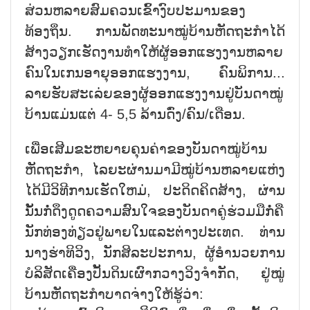
ສ່ວນຫລາຍສົມຄວນເຂົ້າງົບປະມານຂອງ
ທ້ອງຖິ່ນ. ການພັດທະນາໝູ່ບ້ານຫັດຖະກຳໄດ້
ສ້າງວຽກເຮັດງານທຳໃຫ້ຜູ້ອອກແຮງງານຫລາຍ
ຄົນໃນເກນອາຍຸອອກແຮງງານ, ຄົນພິການ...
ລາຍຮັບສະເລ່ຍຂອງຜູ້ອອກແຮງງານຢູ່ບັນດາໝູ່
ບ້ານແມ່ນແຕ່ 4- 5,5 ລ້ານດົ່ງ/ຄົນ/ເດືອນ.
ເພື່ອເສີມຂະຫຍາຍຄຸນຄ່າຂອງບັນດາໝູ່ບ້ານ
ຫັດຖະກຳ, ໄລຍະຜ່ານມາມີໝູ່ບ້ານຫລາຍແຫ່ງ
ໄດ້ມີວິທີການເຮັດໃຫມ່, ປະດິດຄິດສ້າງ, ຜ່ານ
ນັ້ນກໍ່ດຶງດູດຄວາມສົນໃຈຂອງບັນດາຄູ່ຮ່ວມມືກໍ່ຄື
ນັກທ່ອງທ່ຽວຢູ່ພາຍໃນແລະຕ່າງປະເທດ. ທ່ານ
ນາງຮ່າທິວິງ, ນັກສິລະປະການ, ຜູ້ອຳນວຍການ
ບໍລິສັດເຄື່ອງປັ້ນດິນເຜົາກວາງວິງຈຳກັດ, ຢູ່ໝູ່
ບ້ານຫັດຖະກຳບາດຈ່າງໃຫ້ຮູ້ວ່າ: