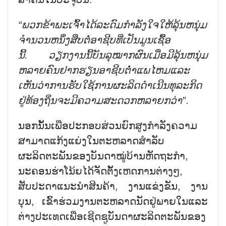
“
ພວກ
ຂ້າ
ພະ
ເຈົ້າ
ໄດ້ລະດົມກຳ
ລັງ
ໃຈ
ໃຫ້
ລຸ້ນ
ຫ
ນຸ່ມ
ຈຳ
ນວນ
ຫ
ນຶ່ງສືບ
ຕໍ່
ອາ
ຊີບ
ທີ່
ເປັນ
ມູນ
ເຊື້ອ
ນີ້
.
ວຽກ
ງານນີ້
ບັນ
ລຸ
ໝາກ
ຜົນເມື່ອ
ມີ
ລຸ້ນ
ຫ
ນຸ່ມ
ຫລາຍ
ຄົນ
ຢາກ
ຮຽນ
ອາ
ຊີ
ບ
ຕ່ຳ
ແພ
ໄຫມແລະ
ເຫັນ
ວ່າການຮັບ
ໃຊ້
ການ
ຜະ
ລິດ
ດຳ
ເນີນ
ທຸ
ລະ
ກິດ
ຢູ່
ທ້ອງ
ຖິ່ນຈະ
ມີ
ຄວາມ
ສະ
ດວກ
ຫລາຍກວ່າ
”
.
ນອກນັ້ນເພື່ອປະກອບສ່ວນຍົກສູງກຳລັງຄວາມ
ສາມາດແກ້ງແຍ່ງໃນຕະຫລາດສຳລັບ
ຜະລິດຕະພັນຂອງບັນດາໝູ່ບ້ານຫັດຖະກຳ,
ນະຄອນຮ່າໂນ້ຍໄດ້ຈັດຕັ້ງເຫດການຕ່າງໆ,
ສັບປະດາແນະນຳສິນຄ້າ, ງານແຂ່ງຂັນ, ງານ
ບຸນ, ເຂົ້າຮ່ວມງານຕະຫລາດນັດຢູ່ພາຍໃນແລະ
ຕ່າງປະເທດເພື່ອເຊີດຊູບັນດາຜະລິດຕະພັນຂອງ