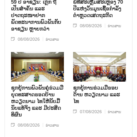
59 ປີ ອາຊຽນ: ເກຼັກ ຖື
ພິທີສະເຫຼີມສະເຫຼອງ 70
ເປັນສຳຄັນ ແລະ
ປີແຫ່ງວັນມູນເຊື້ອກຳລັງ
ປາດຖະໜາຢາກ
ຕຳຫຼວດເສດຖະກິດ
ພັດທະນາການພົວພັນກັບ
08/08/2026
ຂ່າວສານ
ອາຊຽນ ຫຼາຍກວ່າ
08/08/2026
ຂ່າວສານ
ຊຸກ​ຍູ້​ການ​ພົວ​ພັນ​ຄູ່​ຮ່ວມ​ມື​
ຊຸກຍູ້ການຮ່ວມມືຮອບ
ຍຸດ​ທະ​ສາດ​ຮອດ​ບ້ານ
ດ້ານ ຫວຽດນາມ ແລະ
ຫວຽດ​ນາມ ໄທ​ໃຫ້​ນັບ​ມື້​
ໄທ
ນັບ​ແທ້​ຈິງ ແລະ ມີ​ປະ​ສິດ​
07/08/2026
ຂ່າວສານ
ທິ​ຜົນ
08/08/2026
ຂ່າວສານ