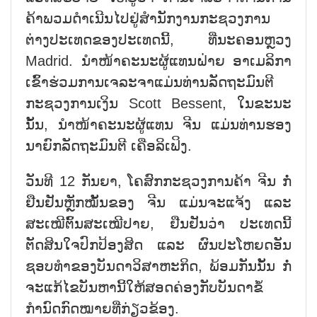
ຄ້າພວມດຳເນີນໄປຢູ່ສຳນັກງານກະຊວງການ
ຕ່າງປະເທດຂອງປະເທດນີ້, ທີ່ນະຄອນຫຼວງ
Madrid. ນຳໜ້າຄະນະຜູ້ແທນຝ່າຍ ອາເມລິກາ
ເຂົ້າຮ່ວມການເຈລະຈາແມ່ນທ່ານລັດຖະມົນຕີ
ກະຊວງການເງິນ Scott Bessent, ໃນຂະນະ
ນັ້ນ, ນຳໜ້າຄະນະຜູ້ແທນ ຈີນ ແມ່ນທ່ານຮອງ
ນາຍົກລັດຖະມົນຕີ ເຄືອລິເຟິງ.
ວັນທີ 12 ກັນຍາ, ໂຄສົກກະຊວງການຄ້າ ຈີນ ກໍ່
ຢືນຢັນຫຼັກໝັ້ນຂອງ ຈີນ ແມ່ນຈະແຈ້ງ ແລະ
ສະເໝີຕົ້ນສະເໝີປາຍ, ຢືນຢັນວ່າ ປະເທດນີ້
ຕັດສິນໃຈປົກປ້ອງສິດ ແລະ ຜົນປະໂຫຍດອັນ
ຊອບທຳຂອງບັນດາວິສາຫະກິດ, ພ້ອມກັນນັ້ນ ກໍ່
ຈະແກ້ໄຂບັນຫານີ້ໃຫ້ສອດຄ່ອງກັບບັນດາຂໍ້
ກຳນົດກົດໝາຍທີ່ກ່ຽວຂ້ອງ.