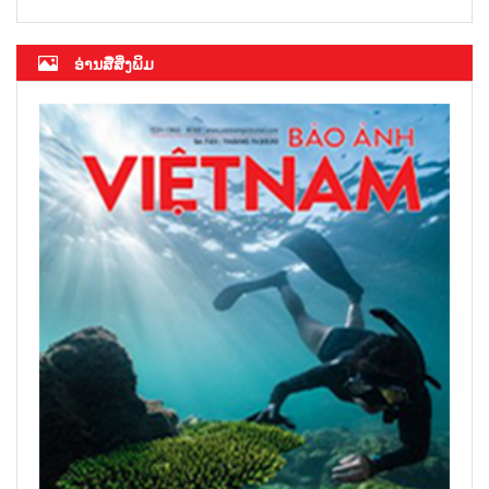
ອ່ານສື່ສິ່ງພິມ