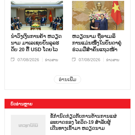
ນຳ​ວົງ​ເງິນ​ການ​ຄ້າ ຫວຽດ​
ຫ​ວຽດ​ນາມ ຖື​ອາ​ເມ​ລິ​
ນາມ ມາ​ເລ​ເຊຍ​ບັນ​ລຸ​ລະ​
ການ​ແມ່ນ​ໜຶ່ງ​ໃນ​ບັນ​ດາ​ຄູ່​
ດັບ 20 ຕື້ USD ໂດຍ​ໄວ
ຮ່ວມ​ມື​ສຳ​ຄັນ​ແຖວ​ໜ້າ
07/08/2026
07/08/2026
ຂ່າວສານ
ຂ່າວສານ
ອ່ານເພີ່ມ
ບົດອ່ານຫຼາຍ
ຂໍ້ກຳນົດກ່ຽວກັບການຕ້ານການແຜ່
ລະບາດຂອງ ໂຄວິດ-19 ສຳລັບຜູ້
ເດີນທາງເຂົ້າມາ ຫວຽດນາມ