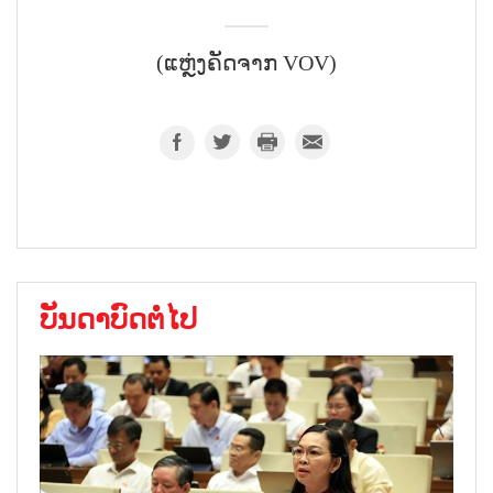
(ແຫຼ່ງຄັດຈາກ VOV)
ບັນດາບົດຕໍ່ໄປ