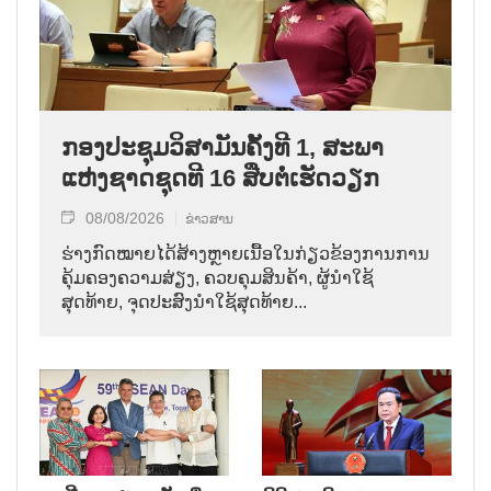
ກອງປະຊຸມວິສາມັນຄັ້ງທີ 1, ສະພາ
ແຫ່ງຊາດຊຸດທີ 16 ສືບຕໍ່ເຮັດວຽກ
08/08/2026
ຂ່າວສານ
ຮ່າງກົດໝາຍໄດ້ສ້າງຫຼາຍເນື້ອໃນກ່ຽວຂ້ອງການການ
ຄຸ້ມຄອງຄວາມສ່ຽງ, ຄວບຄຸມສິນຄ້າ, ຜູ້ນຳໃຊ້
ສຸດທ້າຍ, ຈຸດປະສົງນຳໃຊ້ສຸດທ້າຍ...