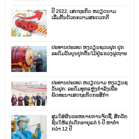
ປີ 2022, ເສດຖະກິດ ຫວຽດນາມ
ເລີ່ມຕົ້ນດ້ວຍຄວາມສະດວກດີ
ປະທານປະເທດ ຫງວຽນຊວນຟຸກ ປຸກ
ລະດົມວັນບຸນປູກຕົ້ນໄມ້ຢູ່ແຂວງຝູເຖາະ
ປະທານປະເທດ ຫວຽດນາມ ຫງວຽນຊ
ວັນຟຸກ: ລະດົມທຸກແຫຼ່ງກຳລັງເພື່ອ
ພັດທະນາເສດຖະກິດກະສິກຳ
ສຸມໃສ່ຜັນຂະຫຍາຍການຈັດຊື້, ສັກວັກ
ຊິນໃຫ້ແກ່ເດັກອາຍຸແຕ່ 5 ປີ ຫາຕ່ຳ
ກວ່າ 12 ປີ