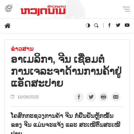
ຂ່າວສານ
ອາເມລິກາ, ຈີນ ເຊື່ອມຕໍ່
ການເຈລະຈາດ້ານການຄ້າຢູ່
ແອັດສະປາຍ
16/09/2025
ໂຄສົກກະຊວງການຄ້າ ຈີນ ກໍ່ຢືນຢັນຫຼັກໝັ້ນ
ຂອງ ຈີນ ແມ່ນຈະແຈ້ງ ແລະ ສະເໝີຕົ້ນສະເໝີ
ປາຍ.