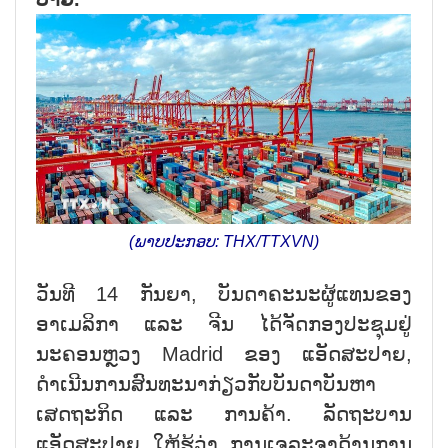
(ພາບປະກອບ: THX/TTXVN)
ວັນທີ 14 ກັນຍາ, ບັນດາຄະນະຜູ້ແທນຂອງ
ອາເມລິກາ ແລະ ຈີນ ໄດ້ຈັດກອງປະຊຸມຢູ່
ນະຄອນຫຼວງ Madrid ຂອງ ແອັດສະປາຍ,
ດຳເນີນການສົນທະນາກ່ຽວກັບບັນດາບັນຫາ
ເສດຖະກິດ ແລະ ການຄ້າ. ລັດຖະບານ
ແອັດສະປາຍ ໃຫ້ຮູ້ວ່າ ການເຈລະຈາດ້ານການ