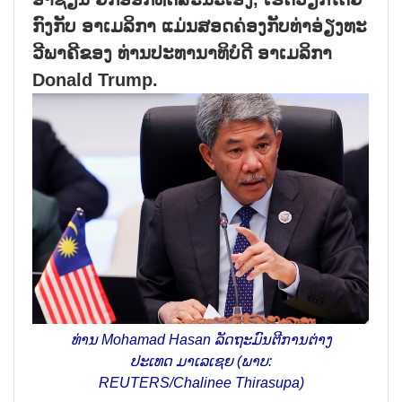
ກົງກັບ ອາເມລິກາ ແມ່ນສອດຄ່ອງກັບທ່າອ່ຽງທະ
ວີພາຄີຂອງ ທ່ານປະທານາທິບໍດີ ອາເມລິກາ
Donald Trump.
ທ່ານ Mohamad Hasan ລັດຖະມົນຕີການຕ່າງ
ປະເທດ ມາເລເຊຍ (ພາບ:
REUTERS/Chalinee Thirasupa)