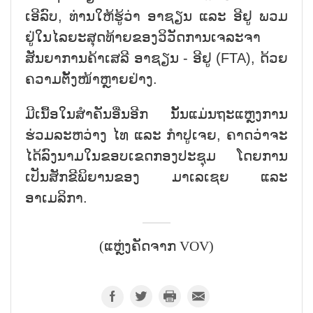
ເອີລົບ, ທ່ານໃຫ້ຮູ້ວ່າ ອາຊຽນ ແລະ ອີຢູ ພວມ
ຢູ່ໃນໄລຍະສຸດທ້າຍຂອງວິວັດການເຈລະຈາ
ສັນຍາການຄ້າເສລີ ອາຊຽນ - ອີຢູ (FTA), ດ້ວຍ
ຄວາມຕັ້ງໜ້າຫຼາຍຢ່າງ.
ມີເນື້ອໃນສຳຄັນອື່ນອີກ ນັ້ນແມ່ນຖະແຫຼງການ
ຮ່ວມລະຫວ່າງ ໄທ ແລະ ກຳປູເຈຍ, ຄາດວ່າຈະ
ໄດ້ລົງນາມໃນຂອບເຂດກອງປະຊຸມ ໂດຍການ
ເປັນສັກຂີພິຍານຂອງ ມາເລເຊຍ ແລະ
ອາເມລິກາ.
(ແຫຼ່ງຄັດຈາກ VOV)