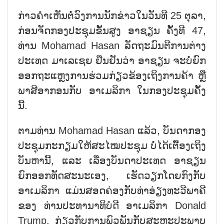
ກ່າວຄຳເຫັນຕໍ່ວົງການນັກຂ່າວໃນວັນທີ 25 ຕຸລາ,
ກ່ອນຈັດກອງປະຊຸມຂັ້ນສູງ ອາຊຽນ ຄັ້ງທີ 47,
ທ່ານ Mohamad Hasan ລັດຖະມົນຕີການຕ່າງ
ປະເທດ ມາເລເຊຍ ຢືນຢັນວ່າ ອາຊຽນ ຈະບໍ່ຍົກ
ອອກຖະແຫຼງການຮ່ວມກ່ຽວຂ້ອງເຖິງການຄ້າ ຫຼື
ພາສີອາກອນກັບ ອາເມລິກາ ໃນກອງປະຊຸມຄັ້ງ
ນີ້.
ຕາມທ່ານ Mohamad Hasan ແລ້ວ, ບັນດາກອງ
ປະຊຸມກະກຽມໃຫ້ສະໄໝປະຊຸມ ບໍ່ໄດ້ເຕື້ອງເຖິງ
ບັນຫານີ້, ແລະ ເລື່ອງບັນດາປະເທດ ອາຊຽນ
ຍົກອອກທັດສະນະເອງ, ເຮັດວຽກໂດຍກົງກັບ
ອາເມລິກາ ແມ່ນສອດຄ່ອງກັບທ່າອ່ຽງທະວີພາຄີ
ຂອງ ທ່ານປະທານາທິບໍດີ ອາເມລິກາ Donald
Trump. ກ່ຽວກັບການພົວພັນກັບສະຫະປະພາບ