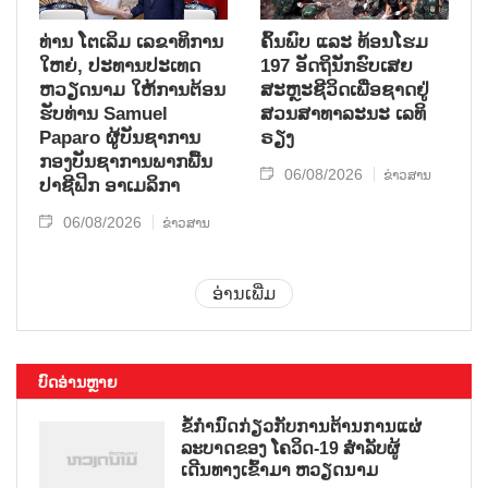
ທ່ານ ໂຕ​ເລິມ ເລ​ຂາ​ທິ​ການ​
ຄົ້ນ​ພົບ ແລະ ທ້ອນ​ໂຮມ
ໃຫຍ່, ປະ​ທານ​ປະ​ເທດ ​
197 ອັດ​ຖິ​ນັກ​ຮົບ​ເສຍ​
ຫວຽດ​ນາມ ໃຫ້​ການ​ຕ້ອນ​
ສະຫຼະ​ຊີ​ວິດ​ເພື່ອ​ຊາດ​ຢູ່​
ຮັບ​ທ່ານ Samuel
ສວນ​ສາ​ທາ​ລະ​ນະ ເລ​ທິ​
Paparo ຜູ້​ບັນ​ຊາ​ການ
ຣຽງ
ກອງ​ບັນ​ຊາ​ການພາກ​ພື້ນ​
06/08/2026
ຂ່າວສານ
ປາ​ຊີ​ຟິກ ອາ​ເມ​ລິ​ກາ
06/08/2026
ຂ່າວສານ
ອ່ານເພີ່ມ
ບົດອ່ານຫຼາຍ
ຂໍ້ກຳນົດກ່ຽວກັບການຕ້ານການແຜ່
ລະບາດຂອງ ໂຄວິດ-19 ສຳລັບຜູ້
ເດີນທາງເຂົ້າມາ ຫວຽດນາມ