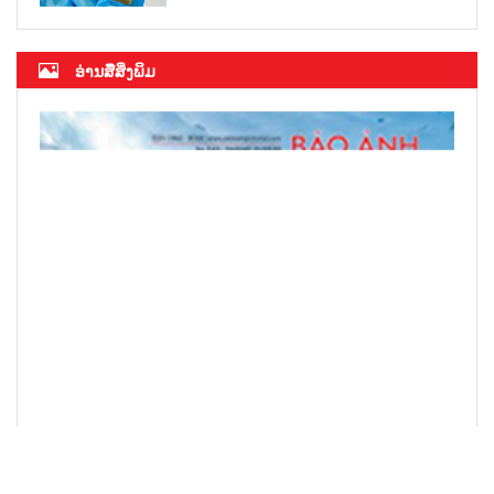
ອ່ານສື່ສິ່ງພິມ