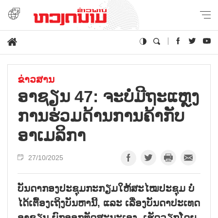
ຂ່າວສານ
ອາຊຽນ 47: ຈະບໍ່ມີຖະແຫຼງ
ການຮ່ວມດ້ານການຄ້າກັບ
ອາເມລິກາ
27/10/2025
ບັນດາກອງປະຊຸມກະກຽມໃຫ້ສະໄໝປະຊຸມ ບໍ່
ໄດ້ເຕື້ອງເຖິງບັນຫານີ້, ແລະ ເລື່ອງບັນດາປະເທດ
ອາຊຽນ ຍົກອອກທັດສະນະເອງ, ເຮັດວຽກໂດຍ