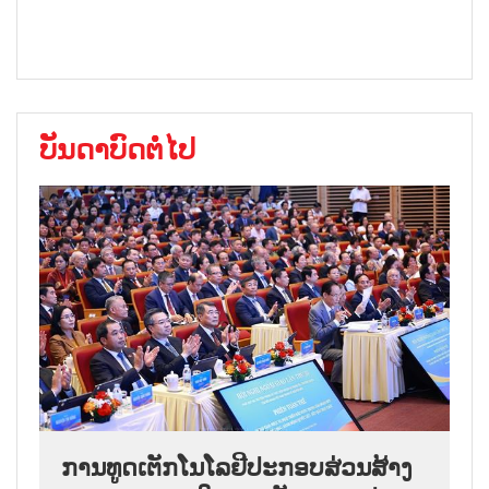
ບັນດາບົດຕໍ່ໄປ
ການ​ທູດ​ເຕັກ​ໂນ​ໂລ​ຢີ​ປະ​ກອບ​ສ່ວນ​ສ້າງ​