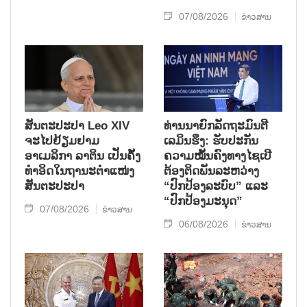
07/08/2026
ຂ່າວສານ
ສັນຕະປະປາ Leo XIV
ທ່ານນາຍົກລັດຖະມົນຕີ
ຈະໄປຢ້ຽມຢາມ
ເລມິນຮຶງ: ຮັບປະກັນ
ອາເມລິກາ ລາຕິນ ເປັນຄັ້ງ
ຄວາມໝັ້ນຄົງທາງໄຊເບີ
ທຳອິດໃນຖານະຕຳແໜ່ງ
ຕ້ອງຕິດພັນລະຫວ່າງ
ສັນຕະປະປາ
“ປົກປ້ອງລະບົບ” ແລະ
“ປົກປ້ອງມະນຸດ”
07/08/2026
ຂ່າວສານ
06/08/2026
ຂ່າວສານ