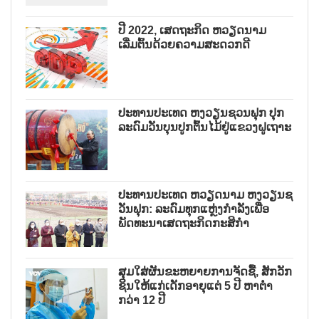
ປີ 2022, ເສດຖະກິດ ຫວຽດນາມ
ເລີ່ມຕົ້ນດ້ວຍຄວາມສະດວກດີ
ປະທານປະເທດ ຫງວຽນຊວນຟຸກ ປຸກ
ລະດົມວັນບຸນປູກຕົ້ນໄມ້ຢູ່ແຂວງຝູເຖາະ
ປະທານປະເທດ ຫວຽດນາມ ຫງວຽນຊ
ວັນຟຸກ: ລະດົມທຸກແຫຼ່ງກຳລັງເພື່ອ
ພັດທະນາເສດຖະກິດກະສິກຳ
ສຸມໃສ່ຜັນຂະຫຍາຍການຈັດຊື້, ສັກວັກ
ຊິນໃຫ້ແກ່ເດັກອາຍຸແຕ່ 5 ປີ ຫາຕ່ຳ
ກວ່າ 12 ປີ