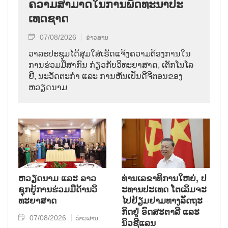
ຄວາມ​ສາ​ມາດ​ໃນ​ການ​ພັດ​ທະ​ນາ​ປະ​
ເທດ​ຊາດ
07/08/2026
ຂ່າວສານ
ວາ​ລະ​ປະ​ຊຸມ​ໄດ້​ສຸມ​ໃສ່​ເຮັດ​ແຈ້ງ​ຄວາມ​ຕ້ອງ​ການ​ໃນ​
ການ​ຮ່ວມ​ມື​ສາ​ກົນ ກ່ຽວ​ກັບ​ວິ​ທະ​ຍາ​ສາດ, ເຕັກ​ໂນ​ໂລ​
ຢີ, ນະ​ວັດ​ຕະ​ກຳ ແລະ ການ​ຫັນ​ເປັນ​ດີ​ຈີ​ຕອນ​ຂອງ
ຫວຽດ​ນາມ
ຫວຽດ​ນາມ ແລະ ລາວ​
ທ່ານ​ເລ​ຂາ​ທິ​ການ​ໃຫຍ່, ປ​
ຊຸກ​ຍູ້​ການ​ຮ່ວມ​ມື​ດ້ານວ​ິ​
ະ​ທານ​ປະ​ເທດ ໂຕ​ເລິມ​ຈະ​
ທະ​ຍາ​ສາດ
ໄປ​ຢ້ຽມ​ຢາມ​ທາງ​ລັດ​ຖະ​
ກິດ​ຢູ່ ອົດ​ສະ​ຕາ​ລີ ແລະ
07/08/2026
ຂ່າວສານ
ນິວ​ຊີ​ແລນ