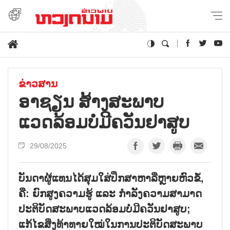
ຂ່າວສານ
ອາຊຽນ ສ້າງສະພາບ
ແວດລ້ອມບໍ່ມີຄວັນຢາສູບ
29/08/2025
ບັນດາຜູ້ແທນໄດ້ສຸມໃສ່ປຶກສາຫາລືຫຼາຍຫົວຂໍ້,
ຄື: ຍົກສູງຄວາມຮູ້ ແລະ ກຳລັງຄວາມສາມາດ
ປະຕິບັດສະພາບແວດລ້ອມບໍ່ມີຄວັນຢາສູບ;
ແກ້ໄຂສິ່ງທ້າທາຍໃໝ່ໃນການປະຕິບັດສະພາບ