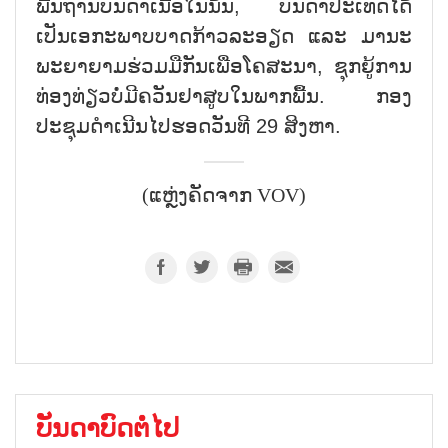
ພື້ນຖານບັນດາເນື້ອໃນນັ້ນ, ບັນດາປະເທດໄດ້
ເປັນເອກະພາບບາດກ້າວລະອຽດ ແລະ ມານະ
ພະຍາຍາມຮ່ວມມືກັນເພື່ອໂຄສະນາ, ຊຸກຍູ້ການ
ທ່ອງທ່ຽວບໍ່ມີຄວັນຢາສູບໃນພາກພື້ນ. ກອງ
ປະຊຸມດຳເນີນໄປຮອດວັນທີ 29 ສິງຫາ.
(ແຫຼ່ງຄັດຈາກ VOV)
ບັນດາບົດຕໍ່ໄປ