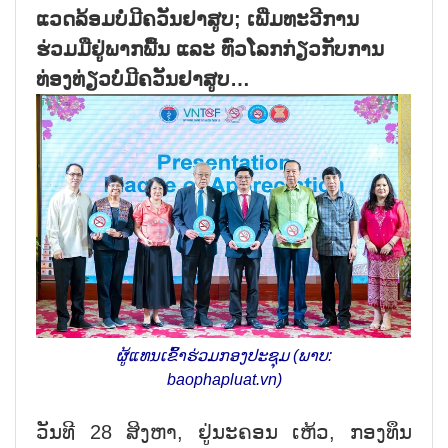
ແວດລ້ອມບໍ່ມີຄວັນຢາສູບ; ເພີ່ມທະວີການ
ຮ່ວມມືຢູ່ພາກພື້ນ ແລະ ທົ່ວໂລກກ່ຽວກັບການ
ທ່ອງທ່ຽວບໍ່ມີຄວັນຢາສູບ…
ຜູ້ແທນເຂົ້າຮ່ວມກອງປະຊຸມ (ພາບ:
baophapluat.vn)
ວັນທີ 28 ສິງຫາ, ຢູ່ນະຄອນ ເຫ້ວ, ກອງທຶນ