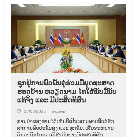
ຊຸກ​ຍູ້​ການ​ພົວ​ພັນ​ຄູ່​ຮ່ວມ​ມື​ຍຸດ​ທະ​ສາດ​
ຮອດ​ບ້ານ ຫວຽດ​ນາມ ໄທ​ໃຫ້​ນັບ​ມື້​ນັບ​
ແທ້​ຈິງ ແລະ ມີ​ປະ​ສິດ​ທິ​ຜົນ
08/08/2026
ຂ່າວສານ
ການ​ນຳ​ສອງ​ທ່ານ​ໄດ້​ເຫັນ​ດີ​ເປັນ​ເອ​ກະ​ພາບ​ສືບ​ຕໍ່​ຮັກ​
ສາ​ການ​ພົບ​ປະ​ຂັ້ນ​ສູງ ແລະ ທຸກ​ຂັ້ນ, ເສີມ​ຂະ​ຫຍາຍ​
ບັນ​ດາ​ກົນ​ໄກ​ຮ່ວມ​ມື​ສຳ​ຄັນ​ຢ່າງ​ມີ​ປະ​ສິດ​ທິ​ຜົນ