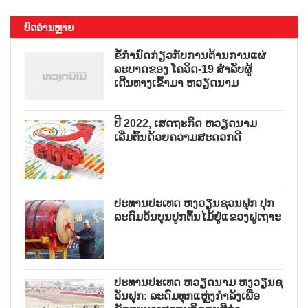
ບົດອ່ານຫຼາຍ
ຂໍ້ກຳນົດກ່ຽວກັບການຕ້ານການແຜ່
ລະບາດຂອງ ໂຄວິດ-19 ສຳລັບຜູ້
ເດີນທາງເຂົ້າມາ ຫວຽດນາມ
ປີ 2022, ເສດຖະກິດ ຫວຽດນາມ
ເລີ່ມຕົ້ນດ້ວຍຄວາມສະດວກດີ
ປະທານປະເທດ ຫງວຽນຊວນຟຸກ ປຸກ
ລະດົມວັນບຸນປູກຕົ້ນໄມ້ຢູ່ແຂວງຝູເຖາະ
ປະທານປະເທດ ຫວຽດນາມ ຫງວຽນຊ
ວັນຟຸກ: ລະດົມທຸກແຫຼ່ງກຳລັງເພື່ອ