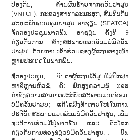
ປ້ອງກັນ, ຕ້ານຜົນຮ້າຍຈາກຄວັນຢາສູບ
(VNTCF), ກະຊວງສາທາລະນະສຸກ, ສົມທົບກັບ
ສະຫະພັນຄວບຄຸມຢາສູບ ອາຊຽນ (SEATCA)
ຈັດກອງປະຊຸມພາກພື້ນ ອາຊຽນ ຄັ້ງທີ 9
ກ່ຽວກັບການ “ສ້າງສະພາບແວດລ້ອມບໍ່ມີຄວັນ
ຢາສູບ” ດ້ວຍການເຂົ້າຮ່ວມຂອງຜູ້ແທນຕາງໜ້າ
ຫຼາຍປະເທດໃນພາກພື້ນ.
ທີ່ກອງປະຊຸມ, ບັນດາຜູ້ແທນໄດ້ສຸມໃສ່ປຶກສາ
ຫາລືຫຼາຍຫົວຂໍ້, ຄື: ຍົກສູງຄວາມຮູ້ ແລະ
ກຳລັງຄວາມສາມາດປະຕິບັດສະພາບແວດລ້ອມ
ບໍ່ມີຄວັນຢາສູບ; ແກ້ໄຂສິ່ງທ້າທາຍໃໝ່ໃນການ
ປະຕິບັດສະພາບແວດລ້ອມບໍ່ມີຄວັນຢາສູບ; ເພີ່ມ
ທະວີການຮ່ວມມືຢູ່ພາກພື້ນ ແລະ ທົ່ວໂລກ
ກ່ຽວກັບການທ່ອງທ່ຽວບໍ່ມີຄວັນຢາສູບ… ບົນ