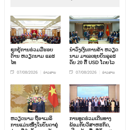
ຊຸກຍູ້ການຮ່ວມມືຮອບ
ນຳ​ວົງ​ເງິນ​ການ​ຄ້າ ຫວຽດ​
ດ້ານ ຫວຽດນາມ ແລະ
ນາມ ມາ​ເລ​ເຊຍ​ບັນ​ລຸ​ລະ​
ໄທ
ດັບ 20 ຕື້ USD ໂດຍ​ໄວ
07/08/2026
07/08/2026
ຂ່າວສານ
ຂ່າວສານ
ຫ​ວຽດ​ນາມ ຖື​ອາ​ເມ​ລິ​
ການ​ທູດ​ຮ່ວມ​ເດີນ​ທາງ​
ການ​ແມ່ນ​ໜຶ່ງ​ໃນ​ບັນ​ດາ​ຄູ່​
ພ້ອມກັບ​ວິ​ສາ​ຫະ​ກ​ິດ,