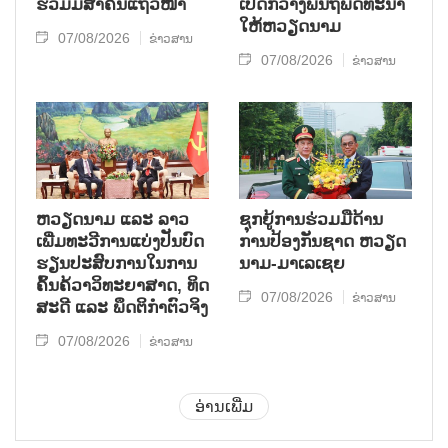
ຮ່ວມ​ມື​ສຳ​ຄັນ​ແຖວ​ໜ້າ
ເປີດກວ້າງ​ພື້ນ​ຖີ່​ພັດ​ທະ​ນາ​
ໃຫ້​ຫວຽດ​ນາມ
07/08/2026
ຂ່າວສານ
07/08/2026
ຂ່າວສານ
ຫວຽດ​ນາມ ແລະ ລາວ​
ຊຸກ​ຍູ້​ການ​ຮ່ວມ​ມື​ດ້ານ​
ເພີ່ມ​ທະ​ວີ​ການ​ແບ່​ງ​ປັນ​ບົດ​
ການ​ປ້ອງ​ກັນ​ຊາດ ຫວຽດ​
ຮຽນ​ປະ​ສົບ​ການ​ໃນ​ການ​
ນາມ-ມາ​ເລ​ເຊຍ
ຄົ້ນ​ຄ້​ວາ​ວິ​ທະ​ຍາ​ສາດ, ທິດ​
07/08/2026
ຂ່າວສານ
ສະ​ດີ ແລະ ພຶດ​ຕິ​ກຳຕົວ​ຈິງ
07/08/2026
ຂ່າວສານ
ອ່ານເພີ່ມ