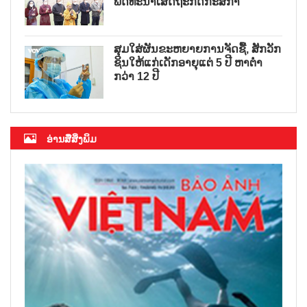
ພັດທະນາເສດຖະກິດກະສິກຳ
ສຸມໃສ່ຜັນຂະຫຍາຍການຈັດຊື້, ສັກວັກ
ຊິນໃຫ້ແກ່ເດັກອາຍຸແຕ່ 5 ປີ ຫາຕ່ຳ
ກວ່າ 12 ປີ
ອ່ານສື່ສິ່ງພິມ