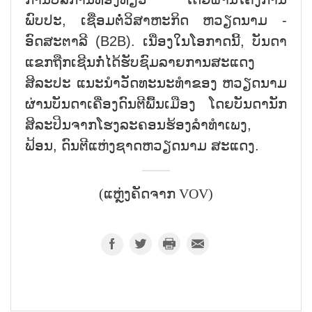
ພົບປະ, ເຊື່ອມຕໍ່ວິສາຫະກິດ ຫວຽດນາມ -
ອົດສະຕາລີ (B2B). ເນື່ອງໃນໂອກາດນີ້, ບັນດາ
ແຂກຖືກເຊີນກໍ່ໄດ້ຮັບຊົມລາຍການສະແດງ
ສິລະປະ ແນະນຳວັດທະນະທຳຂອງ ຫວຽດນາມ
ຜ່ານບັນດາເຄື່ອງດົນຕີພື້ນເມືອງ ໂດຍບັນດານັກ
ສິລະປິນຈາກໂຮງລະຄອນຮ້ອງລຳທຳເພງ,
ຟ້ອນ, ດົນຕີແຫ່ງຊາດຫວຽດນາມ ສະແດງ.
(ແຫຼ່ງຄັດຈາກ VOV)