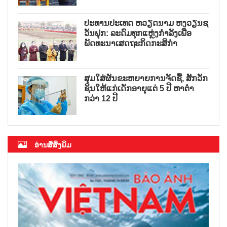
ປະທານປະເທດ ຫວຽດນາມ ຫງວຽນຊ
ວັນຟຸກ: ລະດົມທຸກແຫຼ່ງກຳລັງເພື່ອ
ພັດທະນາເສດຖະກິດກະສິກຳ
ສຸມໃສ່ຜັນຂະຫຍາຍການຈັດຊື້, ສັກວັກ
ຊິນໃຫ້ແກ່ເດັກອາຍຸແຕ່ 5 ປີ ຫາຕ່ຳ
ກວ່າ 12 ປີ
ອ່ານສື່ສິ່ງພິມ