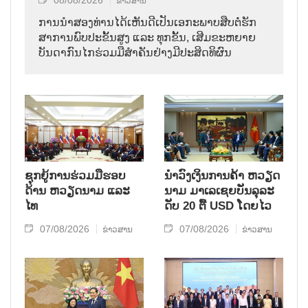
ຂ່າວສານ
ການ​ນຳ​ສອງ​ທ່ານ​ໄດ້​ເຫັນ​ດີ​ເປັນ​ເອ​ກະ​ພາບ​ສືບ​ຕໍ່​ຮັກ​
ສາ​ການ​ພົບ​ປະ​ຂັ້ນ​ສູງ ແລະ ທຸກ​ຂັ້ນ, ເສີມ​ຂະ​ຫຍາຍ​
ບັນ​ດາ​ກົນ​ໄກ​ຮ່ວມ​ມື​ສຳ​ຄັນ​ຢ່າງ​ມີ​ປະ​ສິດ​ທິ​ຜົນ
ຊຸກຍູ້ການຮ່ວມມືຮອບ
ນຳ​ວົງ​ເງິນ​ການ​ຄ້າ ຫວຽດ​
ດ້ານ ຫວຽດນາມ ແລະ
ນາມ ມາ​ເລ​ເຊຍ​ບັນ​ລຸ​ລະ​
ໄທ
ດັບ 20 ຕື້ USD ໂດຍ​ໄວ
07/08/2026
07/08/2026
ຂ່າວສານ
ຂ່າວສານ