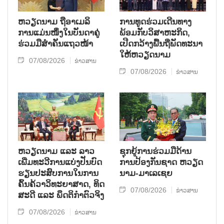
ຫ​ວຽດ​ນາມ ຖື​ອາ​ເມ​ລິ​
ການ​ທູດ​ຮ່ວມ​ເດີນ​ທາງ​
ການ​ແມ່ນ​ໜຶ່ງ​ໃນ​ບັນ​ດາ​ຄູ່​
ພ້ອມກັບ​ວິ​ສາ​ຫະ​ກ​ິດ,
ຮ່ວມ​ມື​ສຳ​ຄັນ​ແຖວ​ໜ້າ
ເປີດກວ້າງ​ພື້ນ​ຖີ່​ພັດ​ທະ​ນາ​
ໃຫ້​ຫວຽດ​ນາມ
07/08/2026
ຂ່າວສານ
07/08/2026
ຂ່າວສານ
ຫວຽດ​ນາມ ແລະ ລາວ​
ຊຸກ​ຍູ້​ການ​ຮ່ວມ​ມື​ດ້ານ​
ເພີ່ມ​ທະ​ວີ​ການ​ແບ່​ງ​ປັນ​ບົດ​
ການ​ປ້ອງ​ກັນ​ຊາດ ຫວຽດ​
ຮຽນ​ປະ​ສົບ​ການ​ໃນ​ການ​
ນາມ-ມາ​ເລ​ເຊຍ
ຄົ້ນ​ຄ້​ວາ​ວິ​ທະ​ຍາ​ສາດ, ທິດ​
07/08/2026
ຂ່າວສານ
ສະ​ດີ ແລະ ພຶດ​ຕິ​ກຳຕົວ​ຈິງ
07/08/2026
ຂ່າວສານ