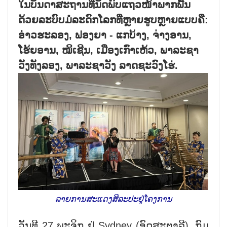
ໃນບັນດາສະຖານທີ່ນັດພົບແຖວໜ້າພາກພື້ນ
ດ້ວຍລະບົບມໍລະດົກໂລກທີ່ຫຼາຍຮູບຫຼາຍແບບຄື:
ອ່າວຮະລອງ, ຟອງຍາ - ແກບ້າງ, ຈ່າງອານ,
ໂຮ້ຍອານ, ໝິເຊີນ, ເມືອງເກົ່າເຫ້ວ, ພາລະຊາ
ວັງທັງລອງ, ພາລະຊາວັງ ລາດຊະວົງໂຮ່.
ລາຍການສະແດງສິລະປະຢູ່ໂຄງການ
ວັນທີ 27 ພະຈິກ ຢູ່ Sydney (ອົດສະຕາລີ), ກົມ