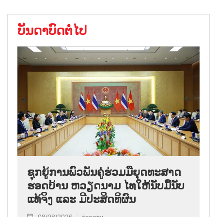
ບັນດາບົດຕໍ່ໄປ
ຊຸກ​ຍູ້​ການ​ພົວ​ພັນ​ຄູ່​ຮ່ວມ​ມື​ຍຸດ​ທະ​ສາດ​
ຮອດ​ບ້ານ ຫວຽດ​ນາມ ໄທ​ໃຫ້​ນັບ​ມື້​ນັບ​
ແທ້​ຈິງ ແລະ ມີ​ປະ​ສິດ​ທິ​ຜົນ
08/08/2026