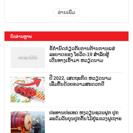
ອ່ານເພີ່ມ
ບົດອ່ານຫຼາຍ
ຂໍ້ກຳນົດກ່ຽວກັບການຕ້ານການແຜ່
ລະບາດຂອງ ໂຄວິດ-19 ສຳລັບຜູ້
ເດີນທາງເຂົ້າມາ ຫວຽດນາມ
ປີ 2022, ເສດຖະກິດ ຫວຽດນາມ
ເລີ່ມຕົ້ນດ້ວຍຄວາມສະດວກດີ
ປະທານປະເທດ ຫງວຽນຊວນຟຸກ ປຸກ
ລະດົມວັນບຸນປູກຕົ້ນໄມ້ຢູ່ແຂວງຝູເຖາະ