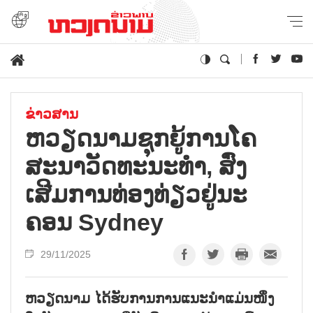
ຂ່າວສານ
ຫ​ວຽດ​ນາມ​ຊຸກ​ຍູ້​ການ​ໂຄ​
ສະ​ນາ​ວັດ​ທະ​ນະ​ທຳ, ສົ່ງ​
ເສີມ​ການ​ທ່ອງ​ທ່ຽວ​ຢູ່​ນະ​
ຄອນ Sydney
29/11/2025
ຫວຽດນາມ ໄດ້ຮັບການການແນະນຳແມ່ນໜຶ່ງ