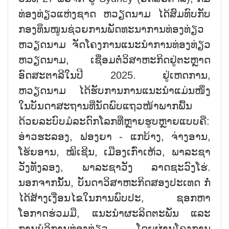
ທ່ອງທ່ຽວແຫ່ງຊາດ ຫວຽດນາມ ໄດ້ສົມທົບກັບ
ກອງທຶນໜູນຊ່ວຍການພັດທະນາການທ່ອງທ່ຽວ
ຫວຽດນາມ ຈັດໂຄງການແນະນຳການທ່ອງທ່ຽວ
ຫວຽດນາມ, ເຊື່ອມຕໍ່ວິສາຫະກິດຢູ່ຕະຫຼາດ
ອົດສະຕາລີໃນປີ 2025. ຢູ່ເຫດການ,
ຫວຽດນາມ ໄດ້ຮັບການການແນະນຳແມ່ນໜຶ່ງ
ໃນບັນດາສະຖານທີ່ນັດພົບແຖວໜ້າພາກພື້ນ
ດ້ວຍລະບົບມໍລະດົກໂລກທີ່ຫຼາຍຮູບຫຼາຍແບບຄື:
ອ່າວຮະລອງ, ຟອງຍາ - ແກບ້າງ, ຈ່າງອານ,
ໂຮ້ຍອານ, ໝິເຊີນ, ເມືອງເກົ່າເຫ້ວ, ພາລະຊາ
ວັງທັງລອງ, ພາລະຊາວັງ ລາດຊະວົງໂຮ່.
ນອກຈາກນັ້ນ, ບັນດາວິສາຫະກິດສອງປະເທດ ກໍ່
ໄດ້ສ້າງເງື່ອນໄຂໃນການພົບປະ, ຊອກຫາ
ໂອກາດຮ່ວມມື, ແນະນຳຜະລິດຕະພັນ ແລະ
ການບໍລິການທ່ອງທ່ຽວ ໂດຍຜ່ານໂຄງການ