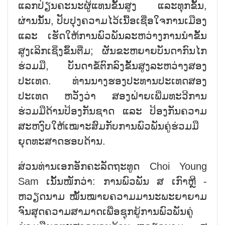
ແລກປ່ຽນຄະນະຜູ້ແທນຂັ້ນສູງ ແລະທຸກຂັ້ນ,
ຜ່ານນັ້ນ, ປັບປຸງຄວາມໄວ້ເນື້ອເຊື່ອໃຈການເມືອງ
ແລະ ເຮັດໃຫ້ການພົວພັນລະຫວ່າງການນຳຂັ້ນ
ສູງເລິກເຊິ່ງຂຶ້ນຕື່ມ; ຜັນຂະຫຍາຍບັນດາກົນໄກ
ຮ່ວມມື, ບັນດາຂໍ້ຕົກລົງຂັ້ນສູງລະຫວ່າງສອງ
ປະເທດ. ທ່ານນາງຮອງປະທານປະເທດສອງ
ປະເທດ ຫວັງວ່າ ສອງຝ່າຍເພີ່ມທະວີການ
ຮ່ວມມືດ້ານປ້ອງກັນຊາດ ແລະ ປ້ອງກັນຄວາມ
ສະຫງົບໃຫ້ເໝາະສົມກັບການພົວພັນຄູ່ຮ່ວມມື
ຍຸດທະສາດຮອບດ້ານ.
ສ່ວນທ່ານເອກອັກຄະລັດຖະທູດ Choi Young
Sam ເນັ້ນໜັກວ່າ: ການພົວພັນ ສ ເກົາຫຼີ -
ຫວຽດນາມ ໝັ້ນໝາຍຄວາມມານະພະຍາຍາມ
ຈົນສຸດຄວາມສາມາດເພື່ອຊຸກຍູ້ການພົວພັນຄູ່