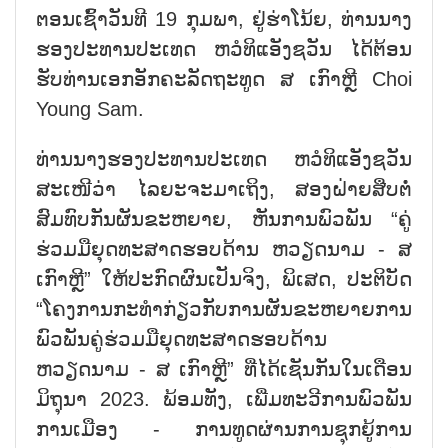
ຕອນເຊົ້າວັນທີ 19 ກຸມພາ, ຢູ່ຮ່າໂນ້ຍ, ທ່ານນາງ
ຮອງປະທານປະເທດ ຫວໍທິແອັງຊວັນ ໄດ້ຕ້ອນ
ຮັບທ່ານເອກອັກຄະລັດຖະທູດ ສ ເກົາຫຼີ Choi
Young Sam.
ທ່ານນາງຮອງປະທານປະເທດ ຫວໍທິແອັງຊວັນ
ສະເໜີວ່າ ໄລຍະຈະມາເຖິງ, ສອງຝ່າຍສືບຕໍ່
ສົມທົບກັນຜັນຂະຫຍາຍ, ຫັນການພົວພັນ “ຄູ່
ຮ່ວມມືຍຸດທະສາດຮອບດ້ານ ຫວຽດນາມ - ສ
ເກົາຫຼີ” ໃຫ້ປະກົດຜົນເປັນຈິງ, ພິເສດ, ປະຕິບັດ
“ໂຄງການກະທຳກ່ຽວກັບການຜັນຂະຫຍາຍການ
ພົວພັນຄູ່ຮ່ວມມືຍຸດທະສາດຮອບດ້ານ
ຫວຽດນາມ - ສ ເກົາຫຼີ” ທີ່ໄດ້ເຊັນກັນໃນເດືອນ
ມິຖຸນາ 2023. ພ້ອມທັງ, ເພີ່ມທະວີການພົວພັນ
ການເມືອງ - ການທູດຜ່ານການຊຸກຍູ້ການ