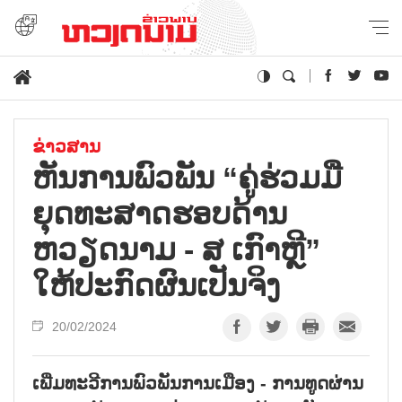
ຂ່າວສານ
ຫັນການພົວພັນ “ຄູ່ຮ່ວມມື
ຍຸດທະສາດຮອບດ້ານ
ຫວຽດນາມ - ສ ເກົາຫຼີ”
ໃຫ້ປະກົດຜົນເປັນຈິງ
20/02/2024
ເພີ່ມທະວີການພົວພັນການເມືອງ - ການທູດຜ່ານ