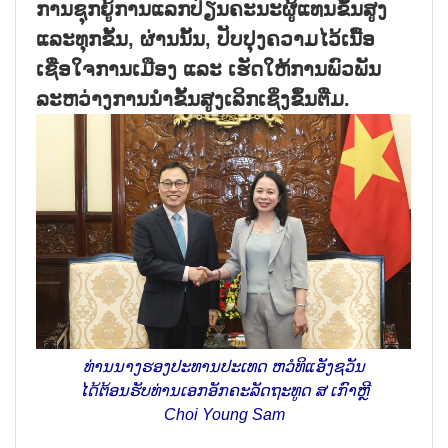
ການຊຸກຍູ້ການແລກປ່ຽນຄະນະຜູ້ແທນຂັ້ນສູງ
ແລະທຸກຂັ້ນ, ຜ່ານນັ້ນ, ປັບປຸງຄວາມໄວ້ເນື້ອ
ເຊື່ອໃຈການເມືອງ ແລະ ເຮັດໃຫ້ການພົວພັນ
ລະຫວ່າງການນຳຂັ້ນສູງເລິກເຊິ່ງຂຶ້ນຕື່ມ.
ທ່ານນາງຮອງປະທານປະເທດ ຫວໍທິແອັງຊວັນ
ໄດ້ຕ້ອນຮັບທ່ານເອກອັກຄະລັດຖະທູດ ສ ເກົາຫຼີ
Choi Young Sam