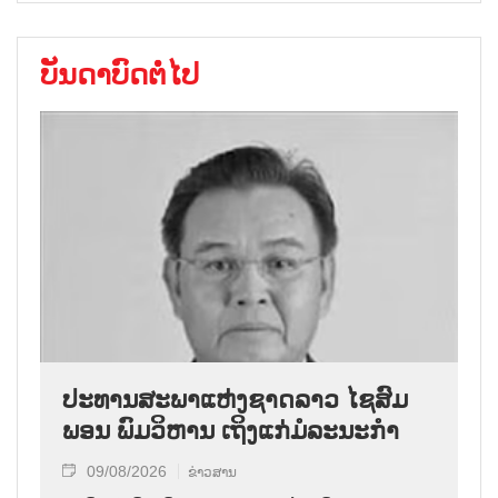
ບັນດາບົດຕໍ່ໄປ
ປະທານສະພາແຫ່ງຊາດລາວ ໄຊສົມ
ພອນ ພົມວິຫານ ເຖິງແກ່ມໍລະນະກຳ
09/08/2026
ຂ່າວສານ