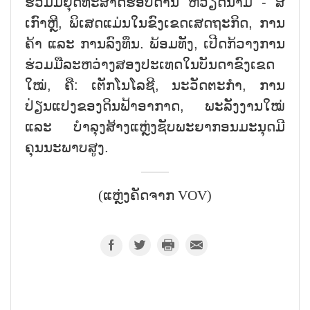
ຮ່ວມມືຍຸດທະສາດຮອບດ້ານ ຫວຽດນາມ - ສ
ເກົາຫຼີ, ພິເສດແມ່ນໃນຂົງເຂດເສດຖະກິດ, ການ
ຄ້າ ແລະ ການລົງທຶນ. ພ້ອມທັງ, ເປີດກ້ວາງການ
ຮ່ວມມືລະຫວ່າງສອງປະເທດໃນບັນດາຂົງເຂດ
ໃໝ່, ຄື: ເຕັກໂນໂລຊີ, ນະວັດຕະກຳ, ການ
ປ່ຽນແປງຂອງດິນຟ້າອາກາດ, ພະລັງງານໃໝ່
ແລະ ບຳລຸງສ້າງແຫຼ່ງຊັບພະຍາກອນມະນຸດມີ
ຄຸນນະພາບສູງ.
(ແຫຼ່ງຄັດຈາກ VOV)