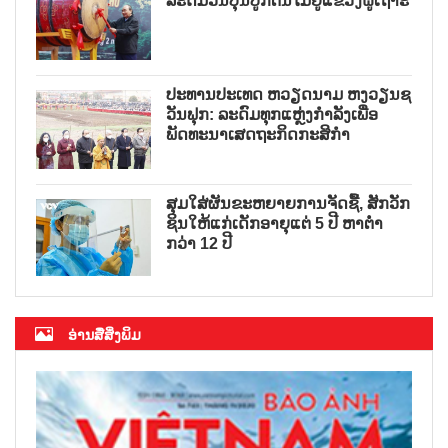
ລະດົມວັນບຸນປູກຕົ້ນໄມ້ຢູ່ແຂວງຝູເຖາະ
ປະທານປະເທດ ຫວຽດນາມ ຫງວຽນຊ
ວັນຟຸກ: ລະດົມທຸກແຫຼ່ງກຳລັງເພື່ອ
ພັດທະນາເສດຖະກິດກະສິກຳ
ສຸມໃສ່ຜັນຂະຫຍາຍການຈັດຊື້, ສັກວັກ
ຊິນໃຫ້ແກ່ເດັກອາຍຸແຕ່ 5 ປີ ຫາຕ່ຳ
ກວ່າ 12 ປີ
ອ່ານສື່ສິ່ງພິມ