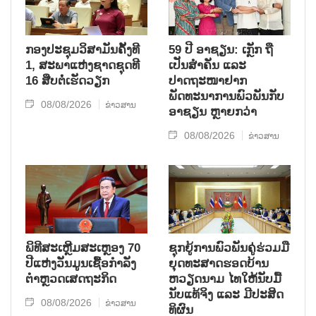
ກອງປະຊຸມວິສາມັນຄັ້ງທີ
59 ປີ ອາຊຽນ: ເກຼັກ ຖື
1, ສະພາແຫ່ງຊາດຊຸດທີ
ເປັນສຳຄັນ ແລະ
16 ສືບຕໍ່ເຮັດວຽກ
ປາດຖະໜາຢາກ
ພັດທະນາການພົວພັນກັບ
08/08/2026
ຂ່າວສານ
ອາຊຽນ ຫຼາຍກວ່າ
08/08/2026
ຂ່າວສານ
ພິທີສະເຫຼີມສະເຫຼອງ 70
ຊຸກ​ຍູ້​ການ​ພົວ​ພັນ​ຄູ່​ຮ່ວມ​ມື​
ປີແຫ່ງວັນມູນເຊື້ອກຳລັງ
ຍຸດ​ທະ​ສາດ​ຮອດ​ບ້ານ
ຕຳຫຼວດເສດຖະກິດ
ຫວຽດ​ນາມ ໄທ​ໃຫ້​ນັບ​ມື້​
ນັບ​ແທ້​ຈິງ ແລະ ມີ​ປະ​ສິດ​
08/08/2026
ຂ່າວສານ
ທິ​ຜົນ