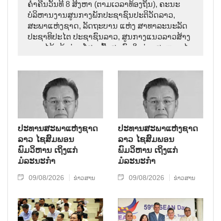
ຄ່ຳຄືນວັນທີ 8 ສິງຫາ (ຕາມເວລາທ້ອງຖິ່ນ), ຄະນະ
ບໍລິຫານງານສູນກາງພັກປະຊາຊົນປະຕິວັດລາວ,
ສະພາແຫ່ງຊາດ, ລັດຖະບານ ແຫ່ງ ສາທາລະນະລັດ
ປະຊາທິປະໄຕ ປະຊາຊົນລາວ, ສູນກາງແນວລາວສ້າງ
ຊາດ ໄດ້ແຈ້ງຂ່າວໂສກເສົ້າສະຫຼົດໃຈວ່າ: ສະຫາຍ ໄຊ
ສົມພອນ ພົມວິຫານ, ປະທານສະພາແຫ່ງຊາດລາວ
ໄດ້ເຖິງແກ່ມໍລະນະກຳ ໃນອາຍຸ 70 ປີ, ຫຼັງຈາກປ່ວຍ
ຮ້າຍແຮງມາເປັນໄລຍະໜຶ່ງ.
ປະທານສະພາແຫ່ງຊາດ
ປະທານສະພາແຫ່ງຊາດ
ລາວ ໄຊສົມພອນ
ລາວ ໄຊສົມພອນ
ພົມວິຫານ ເຖິງແກ່
ພົມວິຫານ ເຖິງແກ່
ມໍລະນະກຳ
ມໍລະນະກຳ
09/08/2026
09/08/2026
ຂ່າວສານ
ຂ່າວສານ