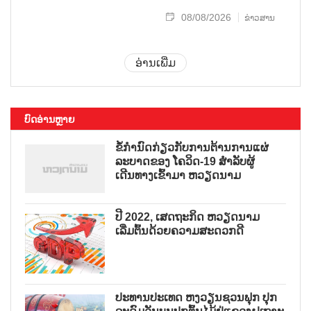
08/08/2026
ຂ່າວສານ
ອ່ານເພີ່ມ
ບົດອ່ານຫຼາຍ
ຂໍ້ກຳນົດກ່ຽວກັບການຕ້ານການແຜ່
ລະບາດຂອງ ໂຄວິດ-19 ສຳລັບຜູ້
ເດີນທາງເຂົ້າມາ ຫວຽດນາມ
ປີ 2022, ເສດຖະກິດ ຫວຽດນາມ
ເລີ່ມຕົ້ນດ້ວຍຄວາມສະດວກດີ
ປະທານປະເທດ ຫງວຽນຊວນຟຸກ ປຸກ