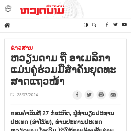
ຂ່າວສານ
ຫວຽນ​ດາມ ຖື ອາ​ເມ​ລິ​ກາ
ແມ່ນ​ຄູ່​ຮ່ວມ​ມື​ສຳ​ຄັນ​ຍຸດ​ທະ​
ສາດ​ແຖວ​ໜ້າ
28/07/2024
ຕອນຄ່ຳວັນທີ 27 ກໍລະກົດ, ຢູ່ທຳນຽບປະທານ
ປະເທດ (ຮ່າໂນ້ຍ), ທ່ານປະທານປະເທດ
ຫວຽດນາມ ໂຕເລິມ ໄດ້ໃຫ້ການຕ້ອນຮັບທ່ານ