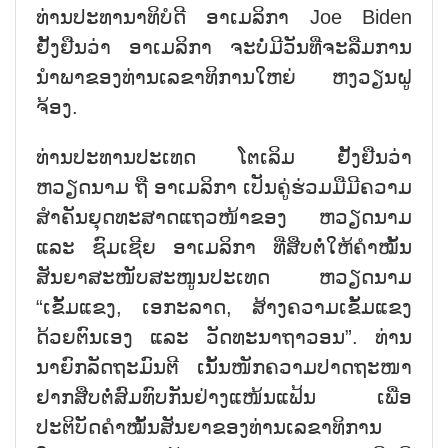
ທ່ານປະທານາທິບໍດີ ອາເມລິກາ Joe Biden
ຢັ້ງຢືນວ່າ ອາເມລິກາ ຈະບໍ່ມີວັນທີ່ຈະລືມການ
ນຳພາຂອງທ່ານເລຂາທິການໃຫຍ່ ຫງວຽນຝູ
ຈ້ອງ.
ທ່ານປະທານປະເທດ ໂຕເລິມ ຢັ້ງຢືນວ່າ
ຫວຽດນາມ ຖື ອາເມລິກາ ເປັນຄູ່ຮ່ວມມືມີຄວາມ
ສຳຄັນຍຸດທະສາດແຖວໜ້າຂອງ ຫວຽດນາມ
ແລະ ຊົມເຊີຍ ອາເມລິກາ ທີ່ສືບຕໍ່ໃຫ້ຄຳໝັ້ນ
ສັນຍາສະໜັບສະໜູນປະເທດ ຫວຽດນາມ
“ເຂັ້ມແຂງ, ເອກະລາດ, ສ້າງຄວາມເຂັ້ມແຂງ
ດ້ວຍຕົນເອງ ແລະ ວັດທະນາຖາວອນ”. ທ່ານ
ນາຍົກລັດຖະມົນຕີ ເນັ້ນໜັກຄວາມປາດຖະໜາ
ຢາກສືບຕໍ່ສົມທົບກັນຢ່າງແໜ້ນແຟ້ນ ເພື່ອ
ປະຕິບັດຄຳໝັ້ນສັນຍາຂອງທ່ານເລຂາທິການ