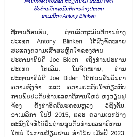
ທ່ານປະທານປະເທດ ຫວຽດນາມ ໂຕເລິມ ຕ້ອນ
ຮັບທ່ານລັດຖະມົນຕີການຕ່າງປະເທດ
ອາເມລິກາ Antony Blinken
ທີ່ການຕ້ອນຮັບ, ທ່ານລັດຖະມົນຕີການຕ່າງ
ປະເທດ Antony Blinken ໄດ້ສົ່ງຈົດໝາຍ
ສະແດງຄວາມເສົ້າສະຫຼົດໃຈຂອງທ່ານ
ປະທານາທິບໍດີ Joe Biden ເຖິງທ່ານປະທານ
ປະເທດ ໂຕເລິມ. ໃນຈົດໝາຍ, ທ່ານ
ປະທານາທິບໍດີ Joe Biden ໄດ້ຫວນຄືນບັນດາ
ຄວາມຊົງຈຳ ແລະ ຄວາມປະທັບໃຈກ່ຽວກັບ
ການພົບປະກັບທ່ານເລຂາທິການໃຫຍ່ ຫງວຽນຝູ
ຈ້ອງ ຄັ້ງທຳອິດທີ່ນະຄອນຫຼວງ ວໍຊິງຕັນ,
ອາເມລິກາ ໃນປີ 2015, ແລະ ຄວາມເອກອ້າງ
ທະນົງໃຈທີ່ໄດ້ຢືນຖ່າຍຮູບກັບທ່ານເລຂາທິການ
ໃຫຍ່ ໃນການຢ້ຽມຢາມ ຮ່າໂນ້ຍ ເມື່ອປີ 2023.