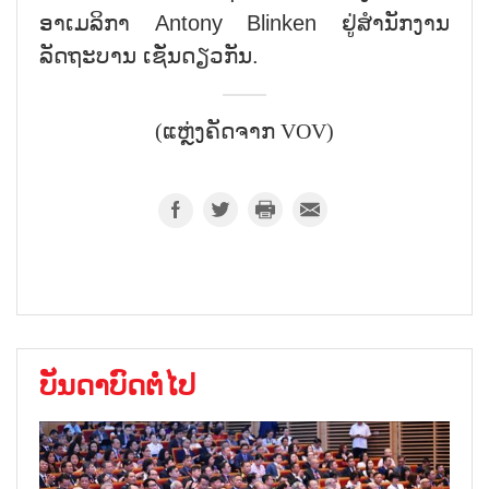
ອາເມລິກາ Antony Blinken ຢູ່ສຳນັກງານ
ລັດຖະບານ ເຊັ່ນດຽວກັນ.
(ແຫຼ່ງຄັດຈາກ VOV)
ບັນດາບົດຕໍ່ໄປ