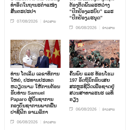
ທຳອິດໃນຖານະຕຳແໜ່ງ
ຕ້ອງຕິດພັນລະຫວ່າງ
ສັນຕະປະປາ
“ປົກປ້ອງລະບົບ” ແລະ
“ປົກປ້ອງມະນຸດ”
07/08/2026
ຂ່າວສານ
06/08/2026
ຂ່າວສານ
ທ່ານ ໂຕ​ເລິມ ເລ​ຂາ​ທິ​ການ​
ຄົ້ນ​ພົບ ແລະ ທ້ອນ​ໂຮມ
ໃຫຍ່, ປະ​ທານ​ປະ​ເທດ ​
197 ອັດ​ຖິ​ນັກ​ຮົບ​ເສຍ​
ຫວຽດ​ນາມ ໃຫ້​ການ​ຕ້ອນ​
ສະຫຼະ​ຊີ​ວິດ​ເພື່ອ​ຊາດ​ຢູ່​
ຮັບ​ທ່ານ Samuel
ສວນ​ສາ​ທາ​ລະ​ນະ ເລ​ທິ​
Paparo ຜູ້​ບັນ​ຊາ​ການ
ຣຽງ
ກອງ​ບັນ​ຊາ​ການພາກ​ພື້ນ​
06/08/2026
ຂ່າວສານ
ປາ​ຊີ​ຟິກ ອາ​ເມ​ລິ​ກາ
06/08/2026
ຂ່າວສານ