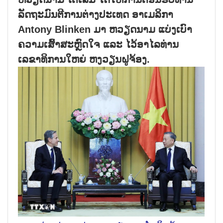
ລັດຖະມົນຕີການຕ່າງປະເທດ ອາເມລິກາ
Antony Blinken ມາ ຫວຽດນາມ ແບ່ງເບົາ
ຄວາມເສົ້າສະຫຼົດໃຈ ແລະ ໄວ້ອາໄລທ່ານ
ເລຂາທິການໃຫຍ່ ຫງວຽນຝູຈ້ອງ.