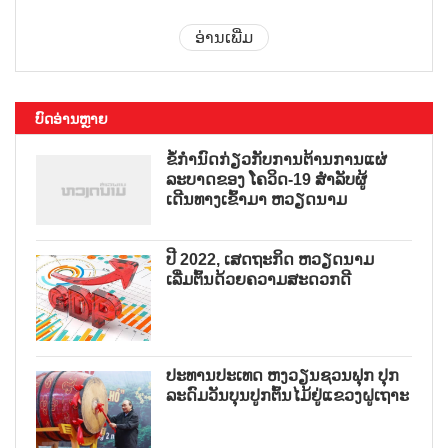
ອ່ານເພີ່ມ
ບົດອ່ານຫຼາຍ
ຂໍ້ກຳນົດກ່ຽວກັບການຕ້ານການແຜ່
ລະບາດຂອງ ໂຄວິດ-19 ສຳລັບຜູ້
ເດີນທາງເຂົ້າມາ ຫວຽດນາມ
ປີ 2022, ເສດຖະກິດ ຫວຽດນາມ
ເລີ່ມຕົ້ນດ້ວຍຄວາມສະດວກດີ
ປະທານປະເທດ ຫງວຽນຊວນຟຸກ ປຸກ
ລະດົມວັນບຸນປູກຕົ້ນໄມ້ຢູ່ແຂວງຝູເຖາະ