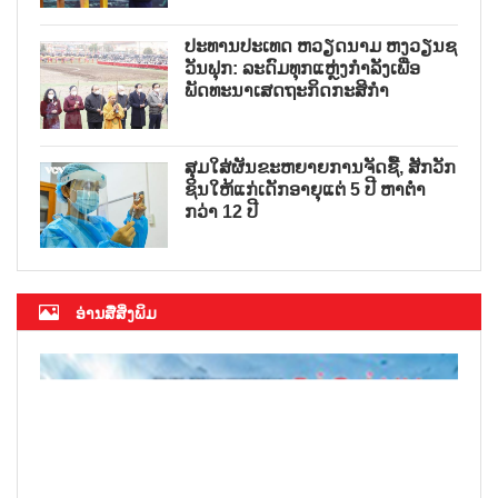
ປະທານປະເທດ ຫວຽດນາມ ຫງວຽນຊ
ວັນຟຸກ: ລະດົມທຸກແຫຼ່ງກຳລັງເພື່ອ
ພັດທະນາເສດຖະກິດກະສິກຳ
ສຸມໃສ່ຜັນຂະຫຍາຍການຈັດຊື້, ສັກວັກ
ຊິນໃຫ້ແກ່ເດັກອາຍຸແຕ່ 5 ປີ ຫາຕ່ຳ
ກວ່າ 12 ປີ
ອ່ານສື່ສິ່ງພິມ