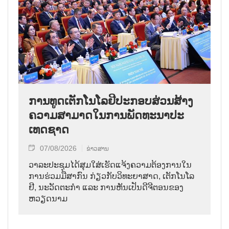
ການ​ທູດ​ເຕັກ​ໂນ​ໂລ​ຢີ​ປະ​ກອບ​ສ່ວນ​ສ້າງ​
ຄວາມ​ສາ​ມາດ​ໃນ​ການ​ພັດ​ທະ​ນາ​ປະ​
ເທດ​ຊາດ
07/08/2026
ຂ່າວສານ
ວາ​ລະ​ປະ​ຊຸມ​ໄດ້​ສຸມ​ໃສ່​ເຮັດ​ແຈ້ງ​ຄວາມ​ຕ້ອງ​ການ​ໃນ​
ການ​ຮ່ວມ​ມື​ສາ​ກົນ ກ່ຽວ​ກັບ​ວິ​ທະ​ຍາ​ສາດ, ເຕັກ​ໂນ​ໂລ​
ຢີ, ນະ​ວັດ​ຕະ​ກຳ ແລະ ການ​ຫັນ​ເປັນ​ດີ​ຈີ​ຕອນ​ຂອງ
ຫວຽດ​ນາມ