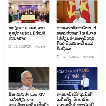
ຫວຽດ​ນາມ ແລະ ລາວ​
ທ່ານ​ເລ​ຂາ​ທິ​ການ​ໃຫຍ່, ປ​
ຊຸກ​ຍູ້​ການ​ຮ່ວມ​ມື​ດ້ານວ​ິ​
ະ​ທານ​ປະ​ເທດ ໂຕ​ເລິມ​ຈະ​
ທະ​ຍາ​ສາດ
ໄປ​ຢ້ຽມ​ຢາມ​ທາງ​ລັດ​ຖະ​
ກິດ​ຢູ່ ອົດ​ສະ​ຕາ​ລີ ແລະ
07/08/2026
ຂ່າວສານ
ນິວ​ຊີ​ແລນ
07/08/2026
ຂ່າວສານ
ສັນຕະປະປາ Leo XIV
ທ່ານນາຍົກລັດຖະມົນຕີ
ຈະໄປຢ້ຽມຢາມ
ເລມິນຮຶງ: ຮັບປະກັນ
ອາເມລິກາ ລາຕິນ ເປັນຄັ້ງ
ຄວາມໝັ້ນຄົງທາງໄຊເບີ