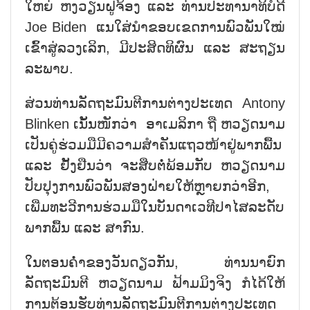
ໃຫຍ່ ຫງວຽນຝູຈ້ອງ ແລະ ທ່ານປະທານາທິບໍດີ
Joe Biden ແນໃສ່ນຳຂອບເຂດການພົວພັນໃໝ່
ເຂົ້າສູ່ລວງເລິກ, ມີປະສິດທິຜົນ ແລະ ສະຖຽນ
ລະພາບ.
ສ່ວນທ່ານລັດຖະມົນຕີການຕ່າງປະເທດ Antony
Blinken ເນັ້ນໜັກວ່າ ອາເມລິກາ ຖື ຫວຽດນາມ
ເປັນຄູ່ຮ່ວມມືມີຄວາມສຳຄັນແຖວໜ້າຢູ່ພາກພື້ນ
ແລະ ຢັ້ງຢືນວ່າ ຈະສືບຕໍ່ພ້ອມກັບ ຫວຽດນາມ
ປັບປຸງການພົວພັນສອງຝ່າຍໃຫ້ຫຼາຍກວ່າອີກ,
ເພີ່ມທະວີການຮ່ວມມືໃນບັນດາເວທີປາໄສລະດັບ
ພາກພື້ນ ແລະ ສາກົນ.
ໃນຕອນຄ່ຳຂອງວັນດຽວກັນ, ທ່ານນາຍົກ
ລັດຖະມົນຕີ ຫວຽດນາມ ຟ້າມມິງຈິງ ກໍໄດ້ໃຫ້
ການຕ້ອນຮັບທ່ານລັດຖະມົນຕີການຕ່າງປະເທດ