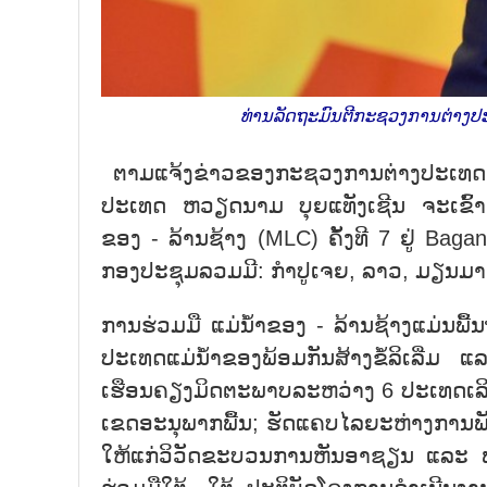
ທ່ານລັດຖະມົນຕີກະຊວງການຕ່າງປະ
ຕາມແຈ້ງຂ່າວຂອງກະຊວງການຕ່າງປະເທດແລ
ປະເທດ ຫວຽດນາມ ບຸຍແທັງເຊີນ ຈະເຂົ້າຮ
ຂອງ - ລ້ານຊ້າງ (MLC) ຄັ້ງທີ 7 ຢູ່ B
ກອງປະຊຸມລວມມີ: ກຳປູເຈຍ, ລາວ, ມຽນມາ, 
ການຮ່ວມມື ແມ່ນ້ຳຂອງ - ລ້ານຊ້າງແມ່ນພື
ປະເທດແມ່ນ້ຳຂອງພ້ອມກັນສ້າງຂໍ້ລິເລີ່ມ ແລ
ເຮືອນຄຽງມິດຕະພາບລະຫວ່າງ 6 ປະເທດເລິກເ
ເຂດອະນຸພາກພື້ນ; ຮັດແຄບໄລຍະຫ່າງການ
ໃຫ້ແກ່ວິວັດຂະບວນການຫັນອາຊຽນ ແລະ 