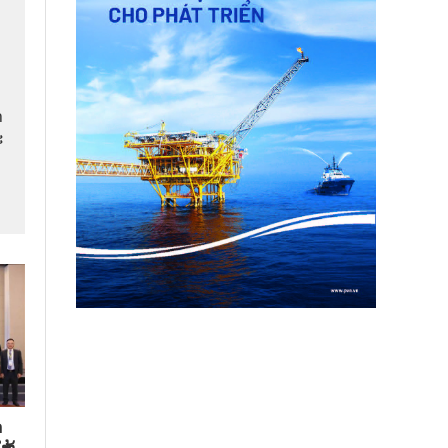
​
​
​