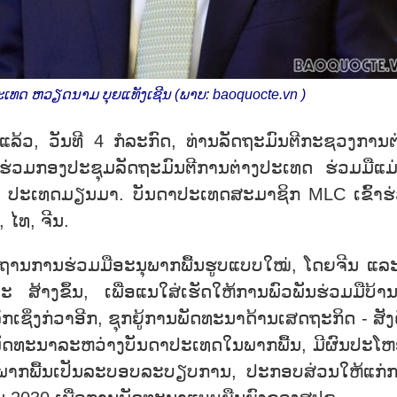
ເທດ ຫວຽດນາມ ບຸຍແທັງເຊີນ (ພາບ: baoquocte.vn )
້ວ, ວັນທີ 4 ກໍລະກົດ, ທ່ານລັດຖະມົນຕີກະຊວງການຕ
່ວມກອງປະຊຸມລັດຖະມົນຕີການຕ່າງປະເທດ ຮ່ວມມືແມ່
agan ປະເທດມຽນມາ. ບັນດາປະເທດສະມາຊິກ MLC ເຂົ້າຮ
ໄທ, ຈີນ.
້ນຖານການຮ່ວມມືອະນຸພາກພື້ນຮູບແບບໃໝ່, ໂດຍຈີນ ແລ
ະ ສ້າງຂຶ້ນ, ເພື່ອແນໃສ່ເຮັດໃຫ້ການພົວພັນຮ່ວມມືບ້ານ
ຊິ່ງກ່ວາອີກ, ຊຸກຍູ້ການພັດທະນາດ້ານເສດຖະກິດ - ສັງ
ພັດທະນາລະຫວ່າງບັນດາປະເທດໃນພາກພື້ນ, ມີຜົນປະໂ
ພາກພື້ນເປັນລະບອບລະບຽບການ, ປະກອບສ່ວນໃຫ້ແກ່