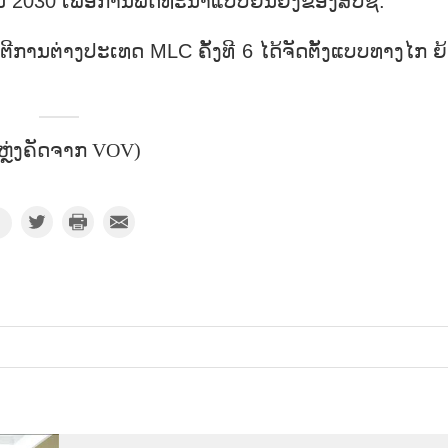
ງານ 2030 ເພື່ອການພັດທະນາແບບຍືນຍົງຂອງສປຊ.
ຕີການຕ່າງປະເທດ MLC ຄັ້ງທີ 6 ໄດ້ຈັດຕັ້ງແບບທາງໄກ ຍ
ຫຼ່ງຄັດຈາກ VOV)