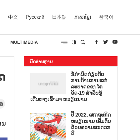
l
中文
Русский
日本語
ភាសាខ្មែរ
한국어
MULTIMEDIA
ບົດອ່ານຫຼາຍ
ທດ
ຂໍ້ກຳນົດກ່ຽວກັບ
ການຕ້ານການແຜ່
ລະບາດຂອງ ໂຄ
ວິດ-19 ສຳລັບຜູ້
ເດີນທາງເຂົ້າມາ ຫວຽດນາມ
ປີ 2022, ເສດຖະກິດ
ຫວຽດນາມ ເລີ່ມຕົ້ນ
ອນ
ດ້ວຍຄວາມສະດວກ
ດີ