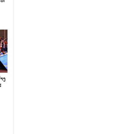
ຫ້​
າງ​
​