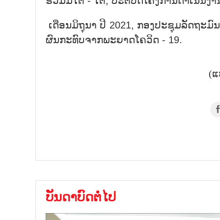
ຮ່ວມມືໃຕ້ - ໃຕ້, ປະຕິບັດໂຄງການດຳເນີນ
ເດືອນມິຖຸນາ ປີ 2021, ກອງປະຊຸມລັດຖະມົນ
ຜົນກະທົບຈາກພະຍາດໂຄວິດ - 19.
(ແ
ບັນດາບົດຕໍ່ໄປ