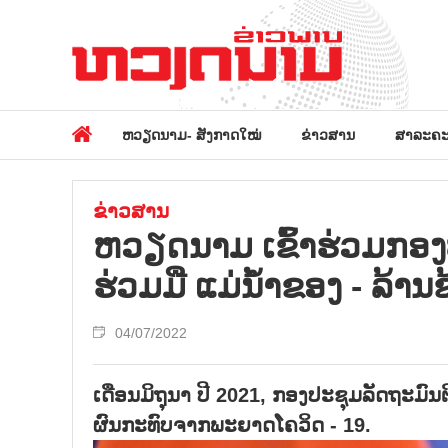
ຫວຽດນາມ- ສັງກາດໃໝ່
ຂ່າວສານ
ສາລະຄະ
ຂ່າວສານ
ຫວຽດ​ນາມ ເຂົ້າ​ຮ່ວມກອງ​ປະ
ຮ່ວມ​ມື ແມ່​ນ້ຳ​ຂອງ - ລ້ານ​ຊ້
04/07/2022
ເດືອນມິຖຸນາ ປີ 2021, ກອງປະຊຸມລັດຖະມົນຕ
ຜົນກະທົບຈາກພະຍາດໂຄວິດ - 19.