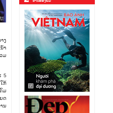
ອ່ານສື່ສິ່ງພິມ
່າງ
ນ້ຳ
່ວມ
ະ 5
ໃກ້
ຄົມ
ຫຍດ
ການ