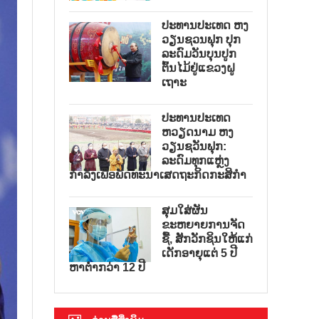
ປະທານປະເທດ ຫງ
ວຽນຊວນຟຸກ ປຸກ
ລະດົມວັນບຸນປູກ
ຕົ້ນໄມ້ຢູ່ແຂວງຝູ
ເຖາະ
ປະທານປະເທດ
ຫວຽດນາມ ຫງ
ວຽນຊວັນຟຸກ:
ລະດົມທຸກແຫຼ່ງ
ກຳລັງເພື່ອພັດທະນາເສດຖະກິດກະສິກຳ
ສຸມໃສ່ຜັນ
ຂະຫຍາຍການຈັດ
ຊື້, ສັກວັກຊິນໃຫ້ແກ່
ເດັກອາຍຸແຕ່ 5 ປີ
ຫາຕ່ຳກວ່າ 12 ປີ