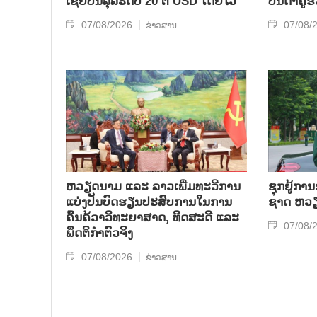
ເຊຍ​ບັນ​ລຸ​ລະ​ດັບ 20 ຕື້ USD ໂດຍ​ໄວ
ບັນ​ດາ​ຄູ່​
07/08/2026
07/08/
ຂ່າວສານ
ຫວຽດ​ນາມ ແລະ ລາວ​ເພີ່ມ​ທະ​ວີ​ການ​
ຊຸກ​ຍູ້​ການ
ແບ່​ງ​ປັນ​ບົດ​ຮຽນ​ປະ​ສົບ​ການ​ໃນ​ການ​
ຊາດ ຫວຽດ
ຄົ້ນ​ຄ້​ວາ​ວິ​ທະ​ຍາ​ສາດ, ທິດ​ສະ​ດີ ແລະ
07/08/
ພຶດ​ຕິ​ກຳຕົວ​ຈິງ
07/08/2026
ຂ່າວສານ