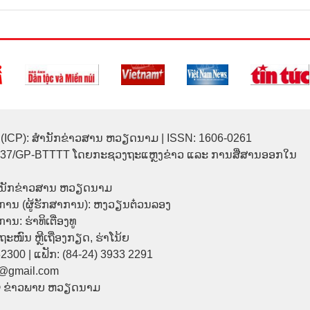
(ICP): ສຳນັກຂ່າວສານ ຫວຽດນາມ | ISSN: 1606-0261
137/GP-BTTTT ໂດຍກະຊວງຖະແຫຼງຂ່າວ ແລະ ການສື່ສານອອກໃນ
ຳນັກຂ່າວສານ ຫວຽດນາມ
ການ (ຜູ້ຮັກສາການ): ຫງວຽນຕ໋ວນລອງ
ນ: ຮ່າທິເຕື່ອງທູ
9 ຖະໜົນ ຫຼີເຖື່ອງກຽດ, ຮ່າໂນ້ຍ
32300 | ແຟັກ: (84-24) 3933 2291
p@gmail.com
© ຂ່າວພາບ ຫວຽດນາມ