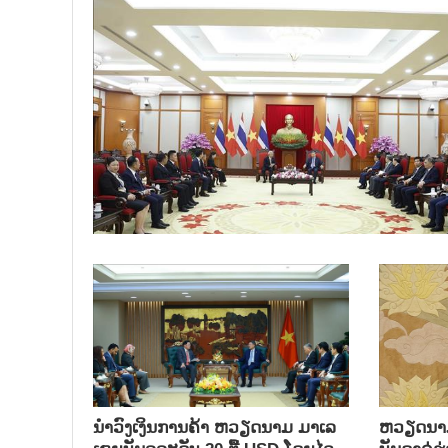
ນຳ​ວົງ​ເງິນ​ການ​ຄ້າ ຫວຽດ​ນາມ ມາ​ເລ​
ຫ​ວຽດ​ນາມ 