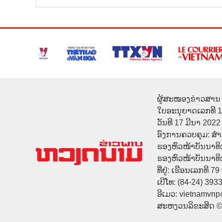
ຜູ້ສະໜອງຂ່າວສານ 
ໃບອະນຸຍາດເລກທີ 
ວັນທີ 17 ມີນາ 2022
ອົງການຄວບຄຸມ: ສ
ຮອງຫົວໜ້າບັນນາທິ
ຮອງຫົວໜ້າບັນນາທິກາ
ທີ່ຢູ່: ເຮືອນເລກທີ 7
ເບີໂທ: (84-24) 393
ອີເມວ: vietnamvn
ສະຫງວນລິຂະສິດ 