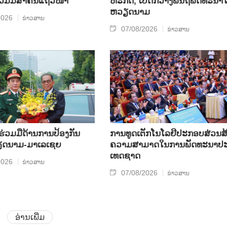
ຮ່ວມ​ມື​ສຳ​ຄັນ​ແຖວ​ໜ້າ
ຫະ​ກ​ິດ, ເປີດກວ້າງ​ພື້ນ​ຖີ່​ພັດ​ທະ​ນາ​ໃ
ຫວຽດ​ນາມ
2026
ຂ່າວສານ
07/08/2026
ຂ່າວສານ
​ຮ່ວມ​ມື​ດ້ານ​ການ​ປ້ອງ​ກັນ​
ການ​ທູດ​ເຕັກ​ໂນ​ໂລ​ຢີ​ປະ​ກອບ​ສ່ວນ​ສ້
​ນາມ-ມາ​ເລ​ເຊຍ
ຄວາມ​ສາ​ມາດ​ໃນ​ການ​ພັດ​ທະ​ນາ​ປະ
ເທດ​ຊາດ
2026
ຂ່າວສານ
07/08/2026
ຂ່າວສານ
ອ່ານເພີ່ມ