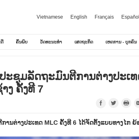
Vietnamese
English
Français
Españo
ດີ
ຄົ້ນພົບ
ວັດທະນະທຳ
ເສດຖະກິດ
ເຫດການ - ບຸກຄົນ
​ຊຸມ​ລັດ​ຖະ​ມົນ​ຕີ​ການ​ຕ່າງ​ປະ​ເ
າງ ຄັ້ງ​ທີ 7
ີການຕ່າງປະເທດ MLC ຄັ້ງທີ 6 ໄດ້ຈັດຕັ້ງແບບທາງໄກ ຍ້