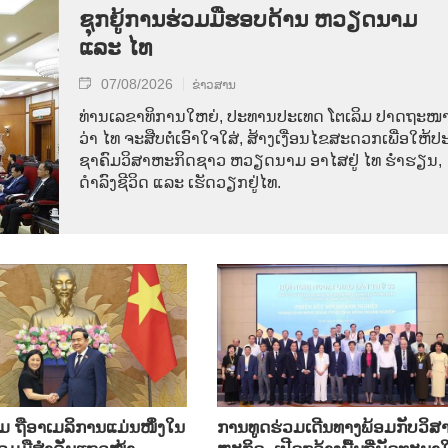
ຊຸກຍູ້ການຮ່ວມມືຮອບດ້ານ ຫວຽດນາມ
ແລະ ໄທ
07/08/2026
ຂ່າວສານ
ທ່ານ​ເລ​ຂາ​ທິ​ການ​ໃຫຍ່, ປະ​ທານ​ປະ​ເທດ ໂຕ​ເລິມ ປາດ​ຖະ​ໜາ
ວ່າ ໄທ​ ຈະ​ສືບ​ຕໍ່​ເອົາ​ໃຈ​ໃສ່, ສ້າງ​ເງື່ອນ​ໄຂ​ສະ​ດວກ​ເພື່ອ​ໃຫ້​ປະ
ຊາ​ຄົມ​ວ​ິ​ສາ​ຫະ​ກິດ​ຊາວ ຫວຽດ​ນາມ ອາ​ໄສ​ຢູ່ ໄທ ຮ່ຳ​ຮຽນ,
ດຳ​ລົງ​ຊີ​ວິດ ແລະ ເຮັດ​ວຽກ​ຢູ່​ໄທ.
ຖື​ອາ​ເມ​ລິ​ການ​ແມ່ນ​ໜຶ່ງ​ໃນ​
ການ​ທູດ​ຮ່ວມ​ເດີນ​ທາງ​ພ້ອມກັບ​ວິ​ສາ