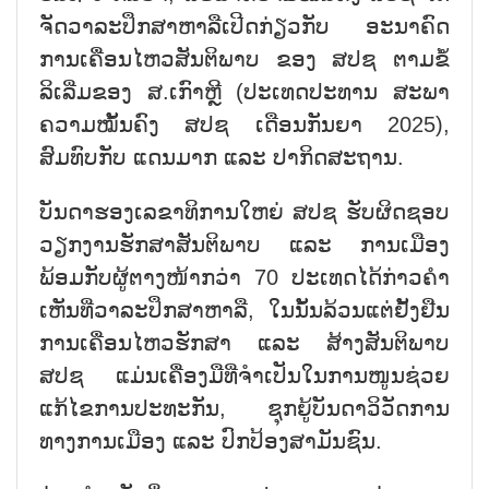
ຈັດວາລະປຶກສາຫາລືເປີດກ່ຽວກັບ ອະນາຄົດ
ການເຄື່ອນໄຫວສັນຕິພາບ ຂອງ ສປຊ ຕາມຂໍ້
ລິເລີ່ມຂອງ ສ.ເກົາຫຼີ (ປະເທດປະທານ ສະພາ
ຄວາມໝັ້ນຄົງ ສປຊ ເດືອນກັນຍາ 2025),
ສົມທົບກັບ ແດນມາກ ແລະ ປາກິດສະຖານ.
ບັນດາຮອງເລຂາທິການໃຫຍ່ ສປຊ ຮັບຜິດຊອບ
ວຽກງານຮັກສາສັນຕິພາບ ແລະ ການເມືອງ
ພ້ອມກັບຜູ້ຕາງໜ້າກວ່າ 70 ປະເທດໄດ້ກ່າວຄຳ
ເຫັນທີ່ວາລະປຶກສາຫາລື, ໃນນັ້ນລ້ວນແຕ່ຢັ້ງຢືນ
ການເຄື່ອນໄຫວຮັກສາ ແລະ ສ້າງສັນຕິພາບ
ສປຊ ແມ່ນເຄື່ອງມືທີ່ຈຳເປັນໃນການໜູນຊ່ວຍ
ແກ້ໄຂການປະທະກັນ, ຊຸກຍູ້ບັນດາວິວັດການ
ທາງການເມືອງ ແລະ ປົກປ້ອງສາມັນຊົນ.