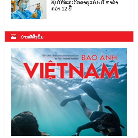
ຊິນໃຫ້ແກ່ເດັກອາຍຸແຕ່ 5 ປີ ຫາຕ່ຳ
ກວ່າ 12 ປີ
ອ່ານສື່ສິ່ງພິມ