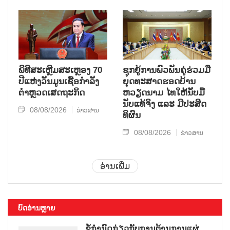
ພິທີສະເຫຼີມສະເຫຼອງ 70
ຊຸກ​ຍູ້​ການ​ພົວ​ພັນ​ຄູ່​ຮ່ວມ​ມື​
ປີແຫ່ງວັນມູນເຊື້ອກຳລັງ
ຍຸດ​ທະ​ສາດ​ຮອດ​ບ້ານ
ຕຳຫຼວດເສດຖະກິດ
ຫວຽດ​ນາມ ໄທ​ໃຫ້​ນັບ​ມື້​
ນັບ​ແທ້​ຈິງ ແລະ ມີ​ປະ​ສິດ​
08/08/2026
ຂ່າວສານ
ທິ​ຜົນ
08/08/2026
ຂ່າວສານ
ອ່ານເພີ່ມ
ບົດອ່ານຫຼາຍ
ຂໍ້ກຳນົດກ່ຽວກັບການຕ້ານການແຜ່