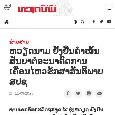
ຂ່າວສານ
ຫວຽດ​ນາມ ຢັ້ງ​ຢືນ​ຄຳ​ໝັ້ນ​
ສັນ​ຍາ​ຕໍ່​ອະ​ນາ​ຄົດ​ການ​
ເຄື່ອນ​ໄຫວ​ຮັກ​ສາ​ສັນ​ຕິ​ພາບ
ສ​ປ​ຊ
11/09/2025
ທ່ານເອກອັກຄະລັດຖະທູດ ໂດຮຸ່ງຫວຽດ ຢັ້ງຢືນ