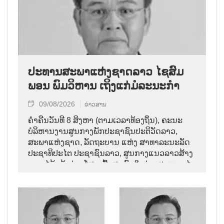
ປະທານສະພາແຫ່ງຊາດລາວ ໄຊສົມ
ພອນ ພົມວິຫານ ເຖິງແກ່ມໍລະນະກຳ
09/08/2026
ຂ່າວສານ
ຄ່ຳຄືນວັນທີ 8 ສິງຫາ (ຕາມເວລາທ້ອງຖິ່ນ), ຄະນະ
ບໍລິຫານງານສູນກາງພັກປະຊາຊົນປະຕິວັດລາວ,
ສະພາແຫ່ງຊາດ, ລັດຖະບານ ແຫ່ງ ສາທາລະນະລັດ
ປະຊາທິປະໄຕ ປະຊາຊົນລາວ, ສູນກາງແນວລາວສ້າງ
ຊາດ ໄດ້ແຈ້ງຂ່າວໂສກເສົ້າສະຫຼົດໃຈວ່າ: ສະຫາຍ ໄຊ
ສົມພອນ ພົມວິຫານ, ປະທານສະພາແຫ່ງຊາດລາວ
ໄດ້ເຖິງແກ່ມໍລະນະກຳ ໃນອາຍຸ 70 ປີ, ຫຼັງຈາກປ່ວຍ
ຮ້າຍແຮງມາເປັນໄລຍະໜຶ່ງ.