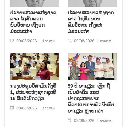
ປະທານສະພາແຫ່ງຊາດ
ປະທານສະພາແຫ່ງຊາດ
ລາວ ໄຊສົມພອນ
ລາວ ໄຊສົມພອນ
ພົມວິຫານ ເຖິງແກ່
ພົມວິຫານ ເຖິງແກ່
ມໍລະນະກຳ
ມໍລະນະກຳ
09/08/2026
09/08/2026
ຂ່າວສານ
ຂ່າວສານ
ກອງປະຊຸມວິສາມັນຄັ້ງທີ
59 ປີ ອາຊຽນ: ເກຼັກ ຖື
1, ສະພາແຫ່ງຊາດຊຸດທີ
ເປັນສຳຄັນ ແລະ
16 ສືບຕໍ່ເຮັດວຽກ
ປາດຖະໜາຢາກ
ພັດທະນາການພົວພັນກັບ
08/08/2026
ຂ່າວສານ
ອາຊຽນ ຫຼາຍກວ່າ
08/08/2026
ຂ່າວສານ