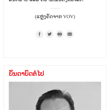
(ແຫຼ່ງຄັດຈາກ VOV)
ບັນດາບົດຕໍ່ໄປ