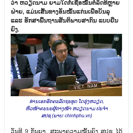
ວ່າ ຫວຽດນາມ ຍາມໃດກໍ່ເຊື່ອໝັ້ນຕໍ່ລັດທິຫຼາຍ
ຝ່າຍ, ແມ່ນເສັ້ນທາງອັນໝັ້ນແກ່ນເພື່ອບັນລຸ
ແລະ ຮັກສາພື້ນຖານສັນຕິພາບສາກົນ ແບບຍືນ
ຍົງ.
ທ່ານເອກອັກຄະລັດຖະທູດ ໂດຮຸ່ງຫວຽດ,
ຫົວໜ້າຄະນະຜູ້ຕາງໜ້າ ຫວຽດນາມ ປະຈຳ
ສປຊ (ພາບ: chinhphu.vn)
ວັນທີ 9 ກັນຍາ, ສະພາຄວາມໝັ້ນຄົງ ສປຊ ໄດ້