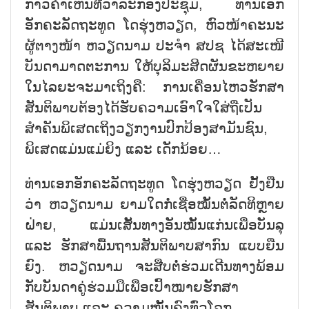
ກ່າວຄຳເຫັນທີ່ວາລະກອງປະຊຸມ, ທ່ານເອກ
ອັກຄະລັດຖະທູດ ໂດຮຸ່ງຫວຽດ, ຫົວໜ້າຄະນະ
ຜູ້ຕາງໜ້າ ຫວຽດນາມ ປະຈຳ ສປຊ ໄດ້ສະເໜີ
ບັນດາມາດຕະການ ໃຫ້ບຸລິມະສິດຜັນຂະຫຍາຍ
ໃນໄລຍະຈະມາເຖິງຄື: ການເຄື່ອນໄຫວຮັກສາ
ສັນຕິພາບຕ້ອງໄດ້ຮັບຄວາມເອົາໃຈໃສ່ຖືເປັນ
ສຳຄັນພິເສດເຖິງວຽກງານປົກປ້ອງສາມັນຊົນ,
ພິເສດແມ່ນແມ່ຍິງ ແລະ ເດັກນ້ອຍ…
ທ່ານເອກອັກຄະລັດຖະທູດ ໂດຮຸ່ງຫວຽດ ຢັ້ງຢືນ
ວ່າ ຫວຽດນາມ ຍາມໃດກໍ່ເຊື່ອໝັ້ນຕໍ່ລັດທິຫຼາຍ
ຝ່າຍ, ແມ່ນເສັ້ນທາງອັນໝັ້ນແກ່ນເພື່ອບັນລຸ
ແລະ ຮັກສາພື້ນຖານສັນຕິພາບສາກົນ ແບບຍືນ
ຍົງ. ຫວຽດນາມ ຈະສືບຕໍ່ຮ່ວມເດີນທາງພ້ອມ
ກັບບັນດາຄູ່ຮ່ວມມືເພື່ອເປົ້າໝາຍຮັກສາ
ສັນຕິພາບ ແລະ ຄວາມໝັ້ນຄົງທົ່ວໂລກ.