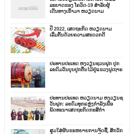
ລະບາດຂອງ ໂຄວິດ-19 ສຳລັບຜູ້
ເດີນທາງເຂົ້າມາ ຫວຽດນາມ
ປີ 2022, ເສດຖະກິດ ຫວຽດນາມ
ເລີ່ມຕົ້ນດ້ວຍຄວາມສະດວກດີ
ປະທານປະເທດ ຫງວຽນຊວນຟຸກ ປຸກ
ລະດົມວັນບຸນປູກຕົ້ນໄມ້ຢູ່ແຂວງຝູເຖາະ
ປະທານປະເທດ ຫວຽດນາມ ຫງວຽນຊ
ວັນຟຸກ: ລະດົມທຸກແຫຼ່ງກຳລັງເພື່ອ
ພັດທະນາເສດຖະກິດກະສິກຳ
ສຸມໃສ່ຜັນຂະຫຍາຍການຈັດຊື້, ສັກວັກ