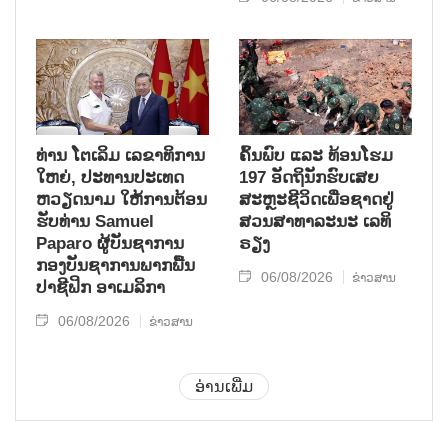
ທ່ານ ໂຕ​ເລິມ ເລ​ຂາ​ທິ​ການ​
ຄົ້ນ​ພົບ ແລະ ທ້ອນ​ໂຮມ
ໃຫຍ່, ປະ​ທານ​ປະ​ເທດ ​
197 ອັດ​ຖິ​ນັກ​ຮົບ​ເສຍ​
ຫວຽດ​ນາມ ໃຫ້​ການ​ຕ້ອນ​
ສະຫຼະ​ຊີ​ວິດ​ເພື່ອ​ຊາດ​ຢູ່​
ຮັບ​ທ່ານ Samuel
ສວນ​ສາ​ທາ​ລະ​ນະ ເລ​ທິ​
Paparo ຜູ້​ບັນ​ຊາ​ການ
ຣຽງ
ກອງ​ບັນ​ຊາ​ການພາກ​ພື້ນ​
06/08/2026
ຂ່າວສານ
ປາ​ຊີ​ຟິກ ອາ​ເມ​ລິ​ກາ
06/08/2026
ຂ່າວສານ
ອ່ານເພີ່ມ