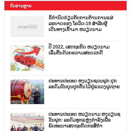
ບົດອ່ານຫຼາຍ
ຂໍ້ກຳນົດກ່ຽວກັບການຕ້ານການແຜ່
ລະບາດຂອງ ໂຄວິດ-19 ສຳລັບຜູ້
ເດີນທາງເຂົ້າມາ ຫວຽດນາມ
ປີ 2022, ເສດຖະກິດ ຫວຽດນາມ
ເລີ່ມຕົ້ນດ້ວຍຄວາມສະດວກດີ
ປະທານປະເທດ ຫງວຽນຊວນຟຸກ ປຸກ
ລະດົມວັນບຸນປູກຕົ້ນໄມ້ຢູ່ແຂວງຝູເຖາະ
ປະທານປະເທດ ຫວຽດນາມ ຫງວຽນຊ
ວັນຟຸກ: ລະດົມທຸກແຫຼ່ງກຳລັງເພື່ອ
ພັດທະນາເສດຖະກິດກະສິກຳ