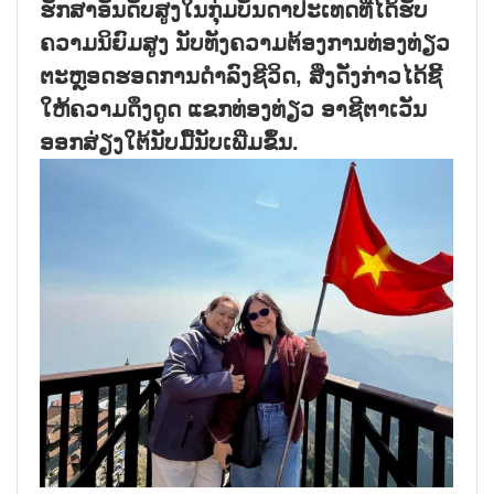
ຮັກ​ສາ​ອັນ​ດັບ​ສູງ​ໃນ​ກຸ່ມ​ບັນ​ດາ​ປະ​ເທດ​ທີ່​ໄດ້​ຮັບ​
ຄວາມ​ນິ​ຍົມ​ສູງ ນັບ​ທັງ​ຄວາມ​ຕ້ອງ​ການ​ທ່ອງ​ທ່ຽວ​
ຕະຫຼອດ​ຮອດ​ການ​ດຳ​ລົງ​ຊີ​ວິດ, ສິ່ງ​ດັ່ງ​ກ່າວ​ໄດ້​ຊີ້​
ໃຫ້​ຄວາມ​ດຶງ​ດູດ​ ​ແຂກ​ທ່ອງ​ທ່ຽວ ອາ​ຊີ​ຕາ​ເວັນ​
ອອ​ກ​ສ່​ຽງ​ໃຕ້​ນັບ​ມື້​ນັບ​ເພີ່ມ​ຂຶ້ນ.