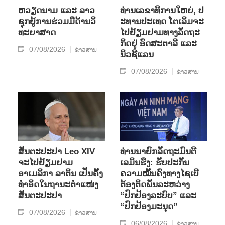
ຫວຽດ​ນາມ ແລະ ລາວ​
ທ່ານ​ເລ​ຂາ​ທິ​ການ​ໃຫຍ່, ປ​
ຊຸກ​ຍູ້​ການ​ຮ່ວມ​ມື​ດ້ານວ​ິ​
ະ​ທານ​ປະ​ເທດ ໂຕ​ເລິມ​ຈະ​
ທະ​ຍາ​ສາດ
ໄປ​ຢ້ຽມ​ຢາມ​ທາງ​ລັດ​ຖະ​
ກິດ​ຢູ່ ອົດ​ສະ​ຕາ​ລີ ແລະ
07/08/2026
ຂ່າວສານ
ນິວ​ຊີ​ແລນ
07/08/2026
ຂ່າວສານ
ສັນຕະປະປາ Leo XIV
ທ່ານນາຍົກລັດຖະມົນຕີ
ຈະໄປຢ້ຽມຢາມ
ເລມິນຮຶງ: ຮັບປະກັນ
ອາເມລິກາ ລາຕິນ ເປັນຄັ້ງ
ຄວາມໝັ້ນຄົງທາງໄຊເບີ
ທຳອິດໃນຖານະຕຳແໜ່ງ
ຕ້ອງຕິດພັນລະຫວ່າງ
ສັນຕະປະປາ
“ປົກປ້ອງລະບົບ” ແລະ
“ປົກປ້ອງມະນຸດ”
07/08/2026
ຂ່າວສານ
06/08/2026
ຂ່າວສານ