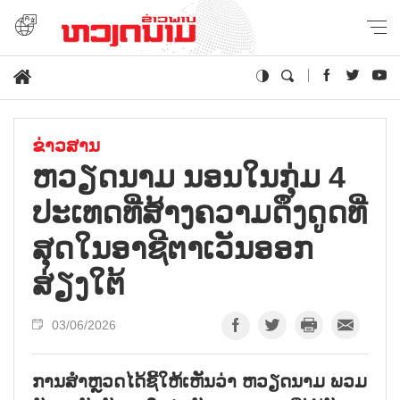
ຂ່າວສານ
ຫວຽດ​ນາມ ນອນ​ໃນ​ກຸ່ມ 4
ປະ​ເທດ​ທີ່​ສ້າງ​ຄວາມ​ດຶງ​ດູດ​​ທີ່​
ສຸດ​ໃນ​ອາ​ຊີ​ຕາ​ເວັນ​ອອກ​
ສ່ຽງ​ໃຕ້
03/06/2026
ການ​ສຳຫຼວດ​ໄດ້​ຊີ້​ໃຫ້​ເຫັນ​ວ່າ ຫວຽດ​ນາມ ພວມ​