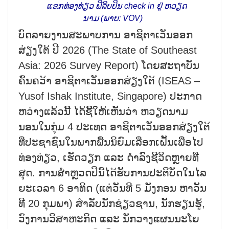
ແຂກ​ທ່ອງ​ທ່ຽວ ຟີ​ລິບ​ປິນ check in ຢູ່ ຫວຽດ​
ນາມ (ພາບ: VOV)
ບົດ​ລາຍ​ງານ​ສະ​ພາບ​ການ ອາ​ຊີ​ຕາ​ເວັນ​ອອກ​
ສ່ຽງ​ໃຕ້ ປີ 2026 (The State of Southeast
Asia: 2026 Survey Report) ໂດຍ​ສະ​ຖາ​ບັນ​
ຄົ້ນ​ຄວ້າ ອາ​ຊີ​ຕາ​ເວັນ​ອອກ​ສ່ຽງ​ໃຕ້ (ISEAS –
Yusof Ishak Institute, Singapore) ​ປະ​ກາດ​​
ຫວ່າງແລ້ວ​ນີ້ ໄດ້​ຊີ້​ໃຫ້​ເຫັນ​ວ່າ ຫວຽດ​ນາມ
ນອນ​ໃນ​ກຸ່ມ 4 ປະ​ເທດ ອາ​ຊີ​ຕາ​ເວັນ​ອອກ​ສ່ຽງ​ໃຕ້
ທີ່​​ປະ​ຊາ​ຊົນ​ໃນ​ພາກ​ພື້ນ​ນິ​ຍົມ​ເລືອກ​ເຝັ້ນ​ເພື່ອ​ໄປ​
ທ່ອງ​ທ່ຽວ, ເຮັດ​ວຽກ ແລະ ດຳ​ລົງ​ຊີ​ວິດຫຼາຍ​ທີ່​
ສຸດ. ການ​ສຳຫຼວດ​ປີ​ນີ້​ໄດ້ຮັບ​ການ​ປະ​ຕິ​ບັດ​ໃນ​ໄລ​
ຍະ​ເວ​ລາ 6 ອາ​ທິດ (ແຕ່​ວັນ​ທີ 5 ມັງ​ກອນ ຫາ​ວັນ​
ທີ 20 ກຸມ​ພາ) ສໍ​າ​ລັບ​ນັກ​ຊ່ຽວ​ຊານ, ນັກ​ຮຽນ​ຮູ້,
ວົງ​ການ​ວິ​ສາ​ຫະ​ກິດ ແລະ ນັກ​ວາງ​ແຜນ​​ນະ​ໂຍ​