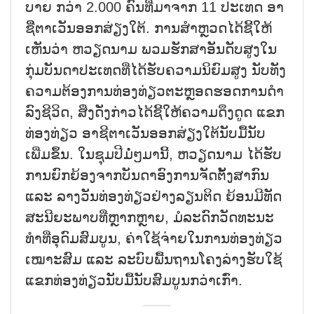
ບາຍ ກວ່າ 2.000 ຄົນ​ທີ່​ມາ​ຈາກ 11 ປະ​ເທດ ອາ​
ຊີີ່​ຕາ​ເວັນ​ອອກ​ສ່ຽງ​ໃຕ້. ການ​ສຳຫຼວດ​ໄດ້​ຊີ້​ໃຫ້​
ເຫັນ​ວ່າ ຫວຽດ​ນາມ ພວມ​ຮັກ​ສາ​ອັນ​ດັບ​ສູງ​ໃນ​
ກຸ່ມ​ບັນ​ດາ​ປະ​ເທດ​ທີ່​ໄດ້​ຮັບ​ຄວາມ​ນິ​ຍົມ​ສູງ ນັບ​ທັງ​
ຄວາມ​ຕ້ອງ​ການ​ທ່ອງ​ທ່ຽວ​ຕະຫຼອດ​ຮອດ​ການ​ດຳ​
ລົງ​ຊີ​ວິດ, ສິ່ງ​ດັ່ງ​ກ່າວ​ໄດ້​ຊີ້​ໃຫ້​ຄວາມ​ດຶງ​ດູດ​ ​ແຂກ​
ທ່ອງ​ທ່ຽວ ອາ​ຊີ​ຕາ​ເວັນ​ອອ​ກ​ສ່​ຽງ​ໃຕ້​ນັບ​ມື້​ນັບ​
ເພີ່ມ​ຂຶ້ນ. ໃນ​ຊຸມ​ປີ​ມໍ່​ໆ​ມາ​ນີ້, ຫວຽດ​ນາມ ໄດ້​ຮັບ​
ການ​ຍົກ​ຍ້ອງ​ຈາກ​ບັນ​ດາ​ອົງ​ການ​ຈັດ​ຕັ້ງ​ສາ​ກົນ
ແລະ ລາ​ງວັນ​ທ່ອງ​ທ່ຽວ​ຢ່າງ​ລຽນ​ຕິດ ຍ້ອນ​ມີ​ທັດ​
ສະ​ນີ​ຍະ​ພາບ​ທີ່ຫຼາກຫຼາຍ​, ມໍ​ລະ​ດົກ​ວັດ​ທະ​ນະ​
ທຳ​ທີ່​ອຸ​ດົມ​ສົມ​ບູນ, ຄ່າ​ໃຊ້​ຈ່າຍໃນ​ການ​ທ່ອງ​ທ່ຽວ​
ເໝາະ​ສົມ ແລະ ລະ​ບົບ​ພື້ນ​ຖານ​ໂຄງ​ລ່າງ​ຮັບ​ໃຊ້​​
ແຂກ​ທ່ອງ​ທ່ຽວ​​ນັບ​ມື້​ນັບ​ສົມ​ບູນກວ່າ​ເກົ່າ.