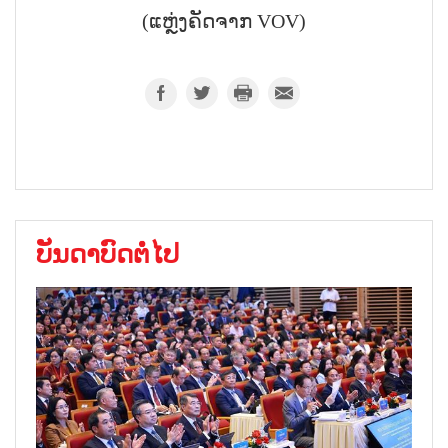
(ແຫຼ່ງຄັດຈາກ VOV)
ບັນດາບົດຕໍ່ໄປ