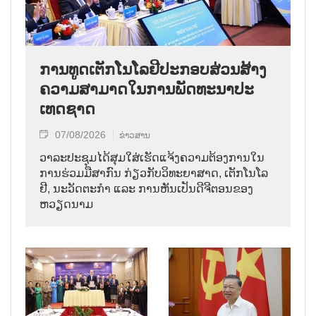
ການ​ທູດ​ເຕັກ​ໂນ​ໂລ​ຢີ​ປະ​ກອບ​ສ່ວນ​ສ້າງ​
ຄວາມ​ສາ​ມາດ​ໃນ​ການ​ພັດ​ທະ​ນາ​ປະ​
ເທດ​ຊາດ
07/08/2026
ຂ່າວສານ
ວາ​ລະ​ປະ​ຊຸມ​ໄດ້​ສຸມ​ໃສ່​ເຮັດ​ແຈ້ງ​ຄວາມ​ຕ້ອງ​ການ​ໃນ​
ການ​ຮ່ວມ​ມື​ສາ​ກົນ ກ່ຽວ​ກັບ​ວິ​ທະ​ຍາ​ສາດ, ເຕັກ​ໂນ​ໂລ​
ຢີ, ນະ​ວັດ​ຕະ​ກຳ ແລະ ການ​ຫັນ​ເປັນ​ດີ​ຈີ​ຕອນ​ຂອງ
ຫວຽດ​ນາມ