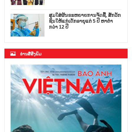
ສຸມໃສ່ຜັນຂະຫຍາຍການຈັດຊື້, ສັກວັກ
ຊິນໃຫ້ແກ່ເດັກອາຍຸແຕ່ 5 ປີ ຫາຕ່ຳ
ກວ່າ 12 ປີ
ອ່ານສື່ສິ່ງພິມ