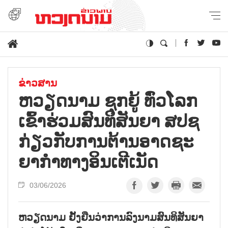
ຂ່າວສານ
ຫວຽດ​ນາມ ຊຸກ​ຍູ້​ ທົ່ວ​ໂລກ​
ເຂົ້າ​ຮ່ວມ​ສົນ​ທິ​ສັນ​ຍາ ສ​ປ​ຊ
ກ່ຽວ​ກັບ​ການ​ຕ້ານ​ອາດ​ຊະ​
ຍາ​ກຳ​ທາງອິນ​ເຕີ​ເນັດ
03/06/2026
ຫວຽດ​ນາມ ຢັ້ງ​ຢືນ​ວ່າ​ການ​​ລົງ​ນາມ​ສົນ​ທິ​ສັນ​ຍາ​