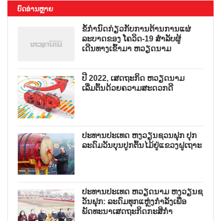
ບົດອ່ານຫຼາຍ
ຂໍ້ກຳນົດກ່ຽວກັບການຕ້ານການແຜ່
ລະບາດຂອງ ໂຄວິດ-19 ສຳລັບຜູ້
ເດີນທາງເຂົ້າມາ ຫວຽດນາມ
ປີ 2022, ເສດຖະກິດ ຫວຽດນາມ
ເລີ່ມຕົ້ນດ້ວຍຄວາມສະດວກດີ
ປະທານປະເທດ ຫງວຽນຊວນຟຸກ ປຸກ
ລະດົມວັນບຸນປູກຕົ້ນໄມ້ຢູ່ແຂວງຝູເຖາະ
ປະທານປະເທດ ຫວຽດນາມ ຫງວຽນຊ
ວັນຟຸກ: ລະດົມທຸກແຫຼ່ງກຳລັງເພື່ອ
ພັດທະນາເສດຖະກິດກະສິກຳ