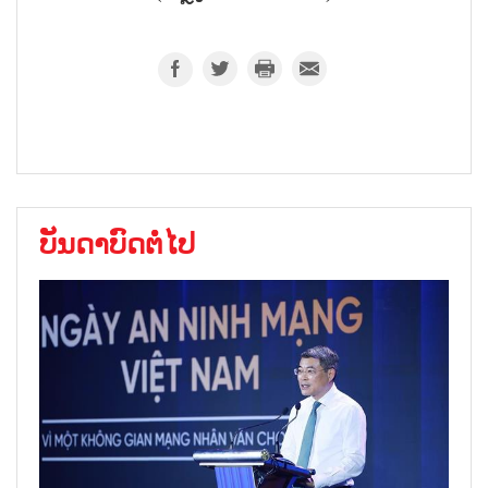
ບັນດາບົດຕໍ່ໄປ