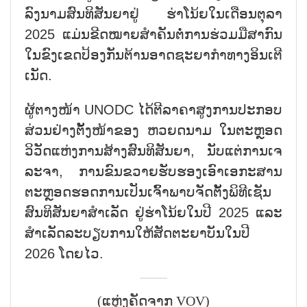
ລົງ​ນາມ​ສົນ​ທິ​ສັນ​ຍາ​ຢູ່ ຮ່າ​ໂນ້ຍ​ໃນ​ເດືອນ​ຕຸ​ລາ
2025 ແມ່ນ​ຂີດ​ໝາຍ​ສຳ​ຄັນ​​ຕໍ່​ການ​ຮ່ວ​ມ​ມື​ສາ​ກົນ
ໃນ​ຂົງ​ເຂດ​ປ້ອງ​ກັນ​ຕ້ານ​ອາດ​ຊະ​ຍາ​ກຳ​ທາງ​ອິນ​ເຕີ​
ເນັດ.
ຜູ້​ຕາງ​ໜ້າ UNODC ໄດ້​ຕີ​ລາ​ຄາ​ສູງ​ການ​ປະ​ກອບ​
ສ່ວ​ນ​ຢ່າ​ງ​ຕັ້ງ​ໜ້າ​ຂອງ ຫວຍດ​ນາມ ໃນ​ຕະຫຼອດ​
ວິ​ວັດ​ແຫ່ງ​ການ​ສ້າງ​ສົນ​ທິ​ສັນ​ຍາ, ນັບ​ແຕ່​ການ​ເຈ​
ລະ​ຈາ, ການຂົນ​ຂວາຍ​ຮັບ​ຮອງ​ເອົາ​ເອ​ກະ​ສານ​
ຕະຫຼອດ​ຮອດ​ການ​ເປັນ​ເຈົ້າ​ພາບ​ຈັດ​ຕັ້ງ​ພິ​ທີ​ເຊັນ​
ສົນ​ທິ​ສັນ​ຍາ​ສຳ​ເລັດ ຢູ່​ຮ່າ​ໂນ້ຍ​ໃນ​ປີ 2025 ແລະ
ສຳ​ເລັດ​ລະ​ບຽບ​ການ​ໃຫ້​ສັດ​ຕະ​ຍາ​ບັນ​ໃນ​ປີ
2026 ໂດຍ​ໄວ.
(ແຫຼ່ງຄັດຈາກ VOV)