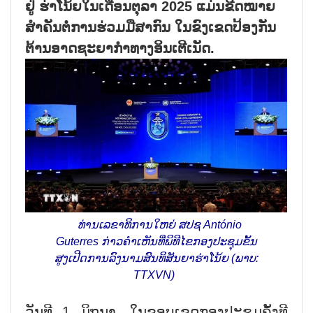
ຢູ່ ຮ່າ​ໂນ້ຍ​ໃນ​ເດືອນ​ຕຸ​ລາ 2025 ແມ່ນ​ຂີດ​ໝາຍ​
ສຳ​ຄັນ​​ຕໍ່​ການ​ຮ່ວ​ມ​ມື​ສາ​ກົນ ໃນ​ຂົງ​ເຂດ​ປ້ອງ​ກັນ​
ຕ້ານ​ອາດ​ຊະ​ຍາ​ກຳ​ທາງ​ອິນ​ເຕີ​ເນັດ.
ທ່ານ​ເລ​ຂາ​ທິ​ການ​ໃຫຍ່ ສ​ປ​ຊ António
Guterres ກ່າວ​ຄຳ​ເຫັນ​ທີ່​ພິ​ທີ​ໄຂ​ກອງ​ປະ​ຊຸມ​ຂັ້ນ​
ສູງ​ເປີດ​ການ​ລົງ​ນາມ​ສົນ​ທິ​ສັນ​ຍາ​ຮ່າ​ໂນ້ຍ (ພາບ:
TTXVN)
ວັນ​ທີ 1 ມິ​ຖຸ​ນາ, ໃນ​ຂອບ​ເຂດກອງ​ປະ​ຊຸມ​ຄັ້ງ​ທີ