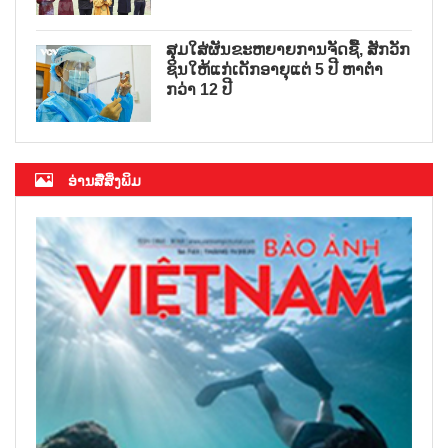
ສຸມໃສ່ຜັນຂະຫຍາຍການຈັດຊື້, ສັກວັກ
ຊິນໃຫ້ແກ່ເດັກອາຍຸແຕ່ 5 ປີ ຫາຕ່ຳ
ກວ່າ 12 ປີ
ອ່ານສື່ສິ່ງພິມ