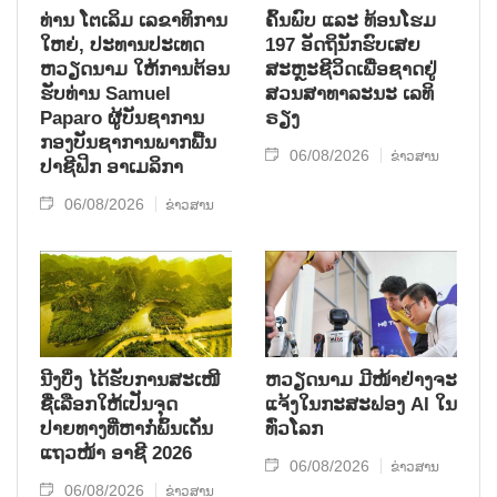
ທ່ານ ໂຕ​ເລິມ ເລ​ຂາ​ທິ​ການ​
ຄົ້ນ​ພົບ ແລະ ທ້ອນ​ໂຮມ
ໃຫຍ່, ປະ​ທານ​ປະ​ເທດ ​
197 ອັດ​ຖິ​ນັກ​ຮົບ​ເສຍ​
ຫວຽດ​ນາມ ໃຫ້​ການ​ຕ້ອນ​
ສະຫຼະ​ຊີ​ວິດ​ເພື່ອ​ຊາດ​ຢູ່​
ຮັບ​ທ່ານ Samuel
ສວນ​ສາ​ທາ​ລະ​ນະ ເລ​ທິ​
Paparo ຜູ້​ບັນ​ຊາ​ການ
ຣຽງ
ກອງ​ບັນ​ຊາ​ການພາກ​ພື້ນ​
06/08/2026
ຂ່າວສານ
ປາ​ຊີ​ຟິກ ອາ​ເມ​ລິ​ກາ
06/08/2026
ຂ່າວສານ
ນີງບິ່ງ ໄດ້ຮັບການສະເໜີ
ຫວຽດນາມ ມີໜ້າຢ່າງຈະ
ຊື່ເລືອກໃຫ້ເປັນຈຸດ
ແຈ້ງໃນກະສະຟອງ AI ໃນ
ປາຍທາງທີ່ຫາກໍ່ພົ້ນເດັ່ນ
ທົ່ວໂລກ
ແຖວໜ້າ ອາຊີ 2026
06/08/2026
ຂ່າວສານ
06/08/2026
ຂ່າວສານ