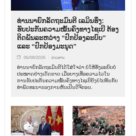
ທ່ານນາຍົກລັດຖະມົນຕີ ເລມິນຮຶງ:
ຮັບປະກັນຄວາມໝັ້ນຄົງທາງໄຊເບີ ຕ້ອງ
ຕິດພັນລະຫວ່າງ “ປົກປ້ອງລະບົບ”
ແລະ “ປົກປ້ອງມະນຸດ”
06/08/2026
ຂ່າວສານ
ທ່ານນາຍົກລັດຖະມົນຕີໄດ້ໃສ່ໃຈວ່າ ບໍ່ໃຫ້ທັງລະບົບບໍ່
ປະໝາດຢ່າງເດັດຂາດ ເມື່ອບາງເທື່ອຄວາມໄວໃນ
ການຮັບປະກັນຄວາມໝັ້ນຄົງທາງໄຊເບີຍັງບໍ່ໄປທັນກັບ
ທ່າພັດທະນາຂອງການຫັນເປັນດີຈີຕອນ.