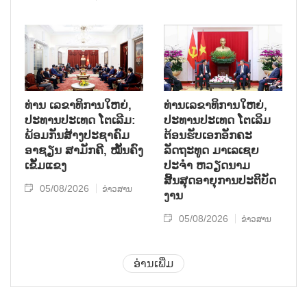
ທ່ານ ເລຂາທິການໃຫຍ່,
ທ່ານເລຂາທິການໃຫຍ່,
ປະທານປະເທດ ໂຕເລີມ:
ປະທານປະເທດ ໂຕເລິມ
ພ້ອມກັນສ້າງປະຊາຄົມ
ຕ້ອນຮັບເອກອັກຄະ
ອາຊຽນ ສາມັກຄີ, ໝັ້ນຄົງ
ລັດຖະທູດ ມາເລເຊຍ
ເຂັ້ມແຂງ
ປະຈຳ ຫວຽດນາມ
ສິ້ນສຸດອາຍຸການປະຕິບັດ
05/08/2026
ຂ່າວສານ
ງານ
05/08/2026
ຂ່າວສານ
ອ່ານເພີ່ມ