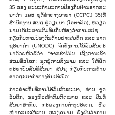
35 ຂອງ ຄະ​ນະ​ກຳ​ມະ​ການ​ປ້ອງ​ກັນ​ຕ້ານ​ອາດ​ຊະ​
ຍາ​ກຳ ແລະ ຍຸ​ຕິ​ທຳ​ທາງ​ອາ​ຍາ (CCPCJ 35)ທີ່​
ສຳ​ນັກ​ງານ ສ​ປ​ຊ ຢູ່​ວຽນ​ນາ (ໂອ​ຕາ​ລິດ), ຫວຽດ​
ນາມ​ໄດ້​ປະ​ສານ​ສົມ​ທົບ​ກັບ​ຫ້ອງວ່າ​ການ​ສປ​ຊ
ກ່ຽວ​ກັບ​ການ​ປ້ອງ​ກັນ​ຕ້ານ​ຢາ​ເ​ສບ​ຕິດ ແລະ ອາດ​
ຊະ​ຍາ​ກຳ (UNODC) ຈັດ​ຕັ້ງ​ການ​ໂອ້​ລົມ​ສົນ​ທະ​
ນາ​ດ້ວຍ​ຫົວ​ຂໍ້​ວ່າ “ຈາກ​ຮ່າ​ໂນ້ຍ​ ​ເຖິງ​ການ​ເຂົ້າ​
ຮ່ວມ​ທົ່ວ​ໂລກ: ຊຸກ​ຍູ້​ການ​ລົງ​ນາມ ແລະ ໃຫ້​ສັດ​
ຕະ​ຍາ​ບັນ​ສົນ​ທິ​ສັນ​ຍາ ສ​ປ​ຊ​ ກ່ຽວ​ກັບ​ການ​ຕ້ານ​
ອາດ​ຊະ​ຍາ​ກຳ​ທາງ​ອິນ​ເຕີ​ເນັດ”.
ກ່າວ​ຄຳ​ເຫັນ​ທີ່​ການ​ໂອ້​ລົມ​ສົນ​ທະ​ນາ, ທ່ານ ຈູ​ຕ
ວັນ​ດຶກ, ຮອງ​ຫົວ​ໜ້າ​ກົມ​ກົດ​ໝາຍ ແລະ ສົນ​ທິ​
ສັນ​ຍາ​ສາ​ກົນ, ກະ​ຊວງ​ການ​ຕ່າງ​ປະ​ເທດ, ຫົວ​
ໜ້າ​ຄະ​ນະ​ຜູ້​ແທນ ຫວຽດ​ນາມ ຢັ້ງ​ຢືນ​ວ່າ​ການ​​