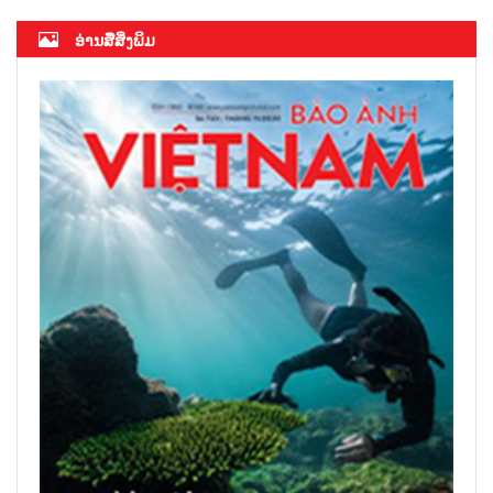
ອ່ານສື່ສິ່ງພິມ