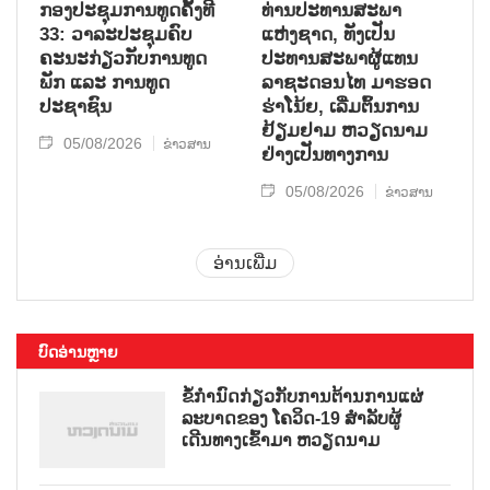
ກອງປະຊຸມການທູດຄັ້ງທີ
ທ່ານປະທານສະພາ
33: ວາລະປະຊຸມຄົບ
ແຫ່ງຊາດ, ທັງເປັນ
ຄະນະກ່ຽວກັບການທູດ
ປະທານສະພາຜູ້ແທນ
ພັກ ແລະ ການທູດ
ລາຊະດອນໄທ ມາຮອດ
ປະຊາຊົນ
ຮ່າໂນ້ຍ, ເລີ່ມຕົ້ນການ
ຢ້ຽມຢາມ ຫວຽດນາມ
05/08/2026
ຂ່າວສານ
ຢ່າງເປັນທາງການ
05/08/2026
ຂ່າວສານ
ອ່ານເພີ່ມ
ບົດອ່ານຫຼາຍ
ຂໍ້ກຳນົດກ່ຽວກັບການຕ້ານການແຜ່
ລະບາດຂອງ ໂຄວິດ-19 ສຳລັບຜູ້
ເດີນທາງເຂົ້າມາ ຫວຽດນາມ