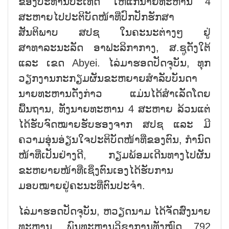
ຂອງປະທານປະເທດ ໃຫ້ແກ່ນາຍທະຫານ 4
ສະຫາຍໄປປະຕິບັດໜ້າທີ່ປົກປັກຮັກສາ
ສັນຕິພາບ ສປຊ ໃນຄະນະຕ່າງໆ ຢູ່
ສາທາລະນະລັດ ອາຟະລິກາກາງ, ສ.ຊູດັງໃຕ້
ແລະ ເຂດ Abyei. ໄລ່ມາຮອດປັດຈຸບັນ, ທຸກ
ວຽກງານກະກຽມຜັນຂະຫຍາຍສຳລັບບັນດາ
ນາຍທະຫານດັ່ງກ່າວ ແມ່ນໄດ້ສຳເລັດໂດຍ
ພື້ນຖານ, ທັງນາຍທະຫານ 4 ສະຫາຍ ລ້ວນແຕ່
ໄດ້ຮັບຈົດໝາຍຮັບຮອງຈາກ ສປຊ ແລະ ມີ
ຄວາມອຸ່ນອ່ຽນໃຈປະຕິບັດໜ້າທີ່ຂອງຕົນ, ກຳນົດ
ໜ້າທີ່ເປັນຢ່າງດີ, ກຽມພ້ອມເດີນທາງໄປຜັນ
ຂະຫຍາຍໜ້າທີ່ເຊິ່ງຕົນເອງໄດ້ຮັບການ
ມອບໝາຍຢູ່ຄະນະທີ່ຕົນປະຈຳ.
ໄລ່ມາຮອດປັດຈຸບັນ, ຫວຽດນາມ ໄດ້ຈັດສົ່ງນາຍ
ທະຫານ, ພົນທະຫານວິຊາການທັງໝົດ 792