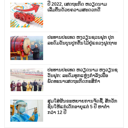
ປີ 2022, ເສດຖະກິດ ຫວຽດນາມ
ເລີ່ມຕົ້ນດ້ວຍຄວາມສະດວກດີ
ປະທານປະເທດ ຫງວຽນຊວນຟຸກ ປຸກ
ລະດົມວັນບຸນປູກຕົ້ນໄມ້ຢູ່ແຂວງຝູເຖາະ
ປະທານປະເທດ ຫວຽດນາມ ຫງວຽນຊ
ວັນຟຸກ: ລະດົມທຸກແຫຼ່ງກຳລັງເພື່ອ
ພັດທະນາເສດຖະກິດກະສິກຳ
ສຸມໃສ່ຜັນຂະຫຍາຍການຈັດຊື້, ສັກວັກ
ຊິນໃຫ້ແກ່ເດັກອາຍຸແຕ່ 5 ປີ ຫາຕ່ຳ
ກວ່າ 12 ປີ