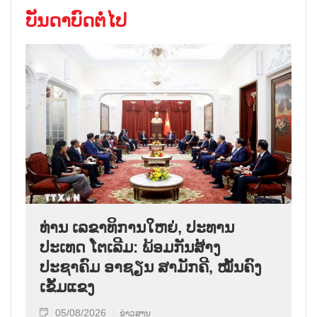
ບັນດາບົດຕໍ່ໄປ
ທ່ານ ເລຂາທິການໃຫຍ່, ປະທານ
ປະເທດ ໂຕເລີມ: ພ້ອມກັນສ້າງ
ປະຊາຄົມ ອາຊຽນ ສາມັກຄີ, ໝັ້ນຄົງ
ເຂັ້ມແຂງ
05/08/2026
ຂ່າວສານ