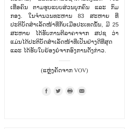
ເທື່ອຄົນ ຕາມຮູບແບບສ່ວນບຸກຄົນ ແລະ ກົມ
ກອງ. ໃນຈຳນວນທະຫານ 83 ສະຫາຍ ທີ່
ປະຕິບັດສຳເລັດໜ້າທີ່ກັບເມືອປະເທດນັ້ນ, ມີ 25
ສະຫາຍ ໄດ້ຮັບການຕີລາຄາຈາກ ສປຊ ວ່າ
ແມ່ນໄດ້ປະຕິບັດສຳເລັດໜ້າທີ່ເປັນຢ່າງດີທີ່ສຸດ
ແລະ ໄດ້ຮັບໃບຍ້ອງຍໍຈາກອົງການດັ່ງກ່າວ.
(ແຫຼ່ງຄັດຈາກ VOV)