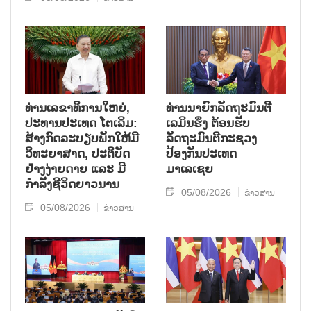
ທ່ານເລຂາທິການໃຫຍ່,
ທ່ານນາຍົກລັດຖະມົນຕີ
ປະທານປະເທດ ໂຕເລິມ:
ເລມິນຮຶງ ຕ້ອນຮັບ
ສ້າງກົດລະບຽບພັກໃຫ້ມີ
ລັດຖະມົນຕີກະຊວງ
ວິທະຍາສາດ, ປະຕິບັດ
ປ້ອງກັນປະເທດ
ຢ່າງງ່າຍດາຍ ແລະ ມີ
ມາເລເຊຍ
ກຳລັງຊີວິດຍາວນານ
05/08/2026
ຂ່າວສານ
05/08/2026
ຂ່າວສານ