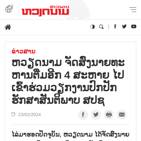
ຂ່າວສານ
ຫວຽດ​ນາມ ຈັດ​ສົ່ງ​ນາຍ​ທະ​
ຫານຕື່ມ​ອີກ 4 ສະ​ຫາຍ ໄປ​
ເຂົ້າ​ຮ່ວມ​ວຽກ​ງານ​ປົກ​ປັກ​
ຮັກ​ສາ​ສັນ​ຕິ​ພາບ ສ​ປ​ຊ
23/02/2024
ໄລ່ມາຮອດປັດຈຸບັນ, ຫວຽດນາມ ໄດ້ຈັດສົ່ງນາຍ