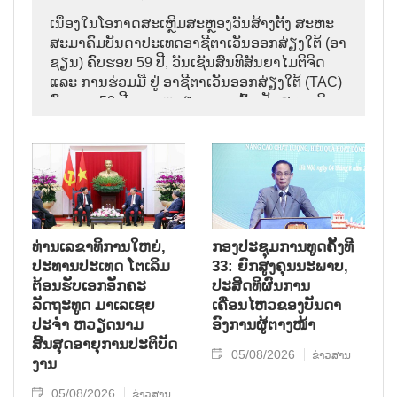
ເນື່ອງໃນໂອກາດສະເຫຼີມສະຫຼອງວັນສ້າງຕັ້ງ ສະຫະ
ສະມາຄົມບັນດາປະເທດອາຊີຕາເວັນອອກສ່ຽງໃຕ້ (ອາ
ຊຽນ) ຄົບຮອບ 59 ປີ, ວັນເຊັນສົນທິສັນຍາໄມຕີຈິດ
ແລະ ການຮ່ວມມື ຢູ່ ອາຊີຕາເວັນອອກສ່ຽງໃຕ້ (TAC)
ຄົບຮອບ 50 ປີ ແລະ ຫວຽດນາມ ເຂົ້າເປັນສະມາຊິກ
ອາຊຽນ ຄົບຮອບ 31 ປີ,
ທ່ານເລຂາທິການໃຫຍ່,
ກອງປະຊຸມການທູດຄັ້ງທີ
ປະທານປະເທດ ໂຕເລິມ
33: ຍົກສູງຄຸນນະພາບ,
ຕ້ອນຮັບເອກອັກຄະ
ປະສິດທິຜົນການ
ລັດຖະທູດ ມາເລເຊຍ
ເຄື່ອນໄຫວຂອງບັນດາ
ປະຈຳ ຫວຽດນາມ
ອົງການຜູ້ຕາງໜ້າ
ສິ້ນສຸດອາຍຸການປະຕິບັດ
05/08/2026
ຂ່າວສານ
ງານ
05/08/2026
ຂ່າວສານ