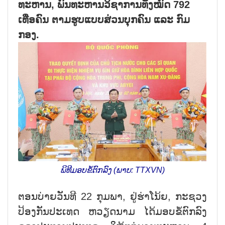
ທະຫານ, ພົນທະຫານວິຊາການທັງໝົດ 792
ເທື່ອຄົນ ຕາມຮູບແບບສ່ວນບຸກຄົນ ແລະ ກົມ
ກອງ.
ພິທີມອບຂໍ້ຕົກລົງ (ພາບ: TTXVN)
ຕອນບ່າຍວັນທີ 22 ກຸມພາ, ຢູ່ຮ່າໂນ້ຍ, ກະຊວງ
ປ້ອງກັນປະເທດ ຫວຽດນາມ ໄດ້ມອບຂໍ້ຕົກລົງ