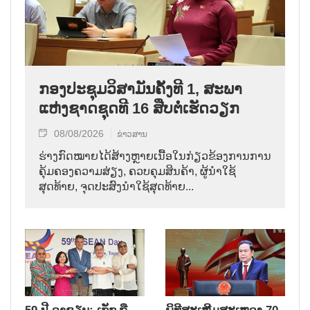
ກອງປະຊຸມວິສາມັນຄັ້ງທີ 1, ສະພາ
ແຫ່ງຊາດຊຸດທີ 16 ສືບຕໍ່ເຮັດວຽກ
08/08/2026
ຂ່າວສານ
ຮ່າງກົດໝາຍໄດ້ສ້າງຫຼາຍເນື້ອໃນກ່ຽວຂ້ອງການການ
ຄຸ້ມຄອງຄວາມສ່ຽງ, ຄວບຄຸມສິນຄ້າ, ຜູ້ນຳໃຊ້
ສຸດທ້າຍ, ຈຸດປະສົງນຳໃຊ້ສຸດທ້າຍ...