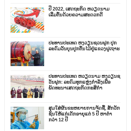
ປີ 2022, ເສດຖະກິດ ຫວຽດນາມ
ເລີ່ມຕົ້ນດ້ວຍຄວາມສະດວກດີ
ປະທານປະເທດ ຫງວຽນຊວນຟຸກ ປຸກ
ລະດົມວັນບຸນປູກຕົ້ນໄມ້ຢູ່ແຂວງຝູເຖາະ
ປະທານປະເທດ ຫວຽດນາມ ຫງວຽນຊ
ວັນຟຸກ: ລະດົມທຸກແຫຼ່ງກຳລັງເພື່ອ
ພັດທະນາເສດຖະກິດກະສິກຳ
ສຸມໃສ່ຜັນຂະຫຍາຍການຈັດຊື້, ສັກວັກ
ຊິນໃຫ້ແກ່ເດັກອາຍຸແຕ່ 5 ປີ ຫາຕ່ຳ
ກວ່າ 12 ປີ