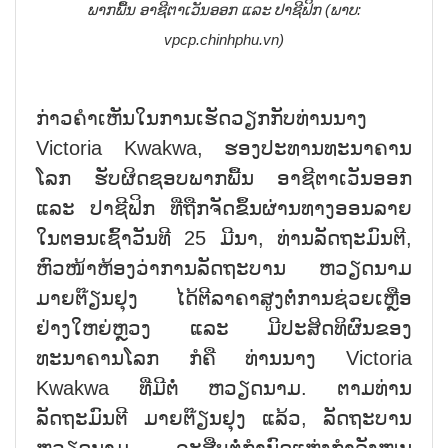
ພາກພື້ນ ອາຊີຕາເວັນອອກ ແລະ ປາຊີຟິກ (ພາບ:
vpcp.chinhphu.vn)
ກ່າວຄຳເຫັນໃນການເຮັດວຽກກັບທ່ານນາງ
Victoria Kwakwa, ຮອງປະທານທະນາຄານ
ໂລກ ຮັບຜິດຊອບພາກພື້ນ ອາຊີຕາເວັນອອກ
ແລະ ປາຊີຟິກ ທີ່ຖືກຈັດຂຶ້ນຜ່ານທາງອອນລາຍ
ໃນຕອນເຊົ້າວັນທີ 25 ມີນາ, ທ່ານລັດຖະມົນຕີ,
ຫົວໜ້າຫ້ອງວ່າການລັດຖະບານ ຫວຽດນາມ
ມາຍຕ໊ຽນຢຸງ ໄດ້ຕີລາຄາສູງຕໍ່ການຊ່ວຍເຫຼືອ
ຢ່າງໃຫຍ່ຫຼວງ ແລະ ມີປະສິດທິຜົນຂອງ
ທະນາຄານໂລກ ກໍຄື ທ່ານນາງ Victoria
Kwakwa ທີ່ມີຕໍ່ ຫວຽດນາມ. ຕາມທ່ານ
ລັດຖະມົນຕີ ມາຍຕ໊ຽນຢຸງ ແລ້ວ, ລັດຖະບານ