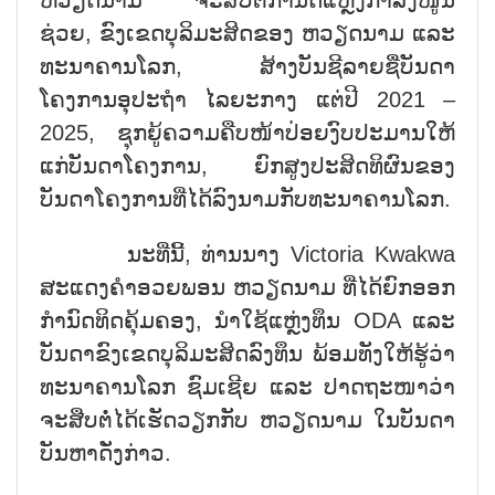
ຫວຽດນາມ ຈະສືບຕໍ່ກຳນົດແຫຼ່ງກຳລັງໜູນ
ຊ່ວຍ, ຂົງເຂດບຸລິມະສິດຂອງ ຫວຽດນາມ ແລະ
ທະນາຄານໂລກ, ສ້າງບັນຊີລາຍຊື່ບັນດາ
ໂຄງການອຸປະຖຳ ໄລຍະກາງ ແຕ່ປີ 2021 –
2025, ຊຸກຍູ້ຄວາມຄືບໜ້າປ່ອຍງົບປະມານໃຫ້
ແກ່ບັນດາໂຄງການ, ຍົກສູງປະສິດທິຜົນຂອງ
ບັນດາໂຄງການທີ່ໄດ້ລົງນາມກັບທະນາຄານໂລກ.
ນະທີ່ນີ້, ທ່ານນາງ Victoria Kwakwa
ສະແດງຄຳອວຍພອນ ຫວຽດນາມ ທີ່ໄດ້ຍົກອອກ
ກຳນົດທິດຄຸ້ມຄອງ, ນຳໃຊ້ແຫຼ່ງທຶນ ODA ແລະ
ບັນດາຂົງເຂດບຸລິມະສິດລົງທຶນ ພ້ອມທັງໃຫ້ຮູ້ວ່າ
ທະນາຄານໂລກ ຊົມເຊີຍ ແລະ ປາດຖະໜາວ່າ
ຈະສືບຕໍ່ໄດ້ເຮັດວຽກກັບ ຫວຽດນາມ ໃນບັນດາ
ບັນຫາດັ່ງກ່າວ.