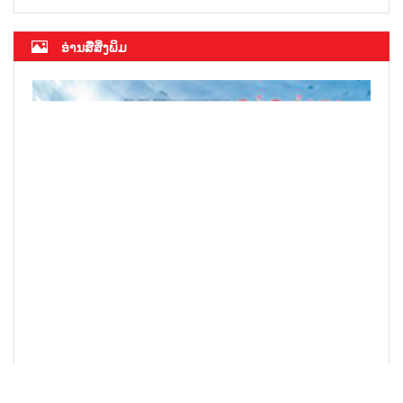
ອ່ານສື່ສິ່ງພິມ