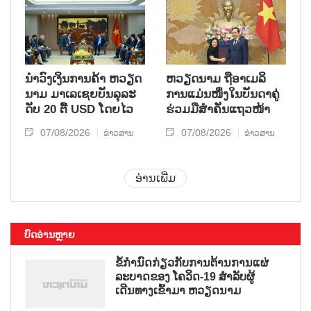
ນຳ​ວົງ​ເງິນ​ການ​ຄ້າ ຫວຽດ​
ຫ​ວຽດ​ນາມ ຖື​ອາ​ເມ​ລິ​
ນາມ ມາ​ເລ​ເຊຍ​ບັນ​ລຸ​ລະ​
ການ​ແມ່ນ​ໜຶ່ງ​ໃນ​ບັນ​ດາ​ຄູ່​
ດັບ 20 ຕື້ USD ໂດຍ​ໄວ
ຮ່ວມ​ມື​ສຳ​ຄັນ​ແຖວ​ໜ້າ
07/08/2026
07/08/2026
ຂ່າວສານ
ຂ່າວສານ
ອ່ານເພີ່ມ
ບົດອ່ານຫຼາຍ
ຂໍ້ກຳນົດກ່ຽວກັບການຕ້ານການແຜ່
ລະບາດຂອງ ໂຄວິດ-19 ສຳລັບຜູ້
ເດີນທາງເຂົ້າມາ ຫວຽດນາມ