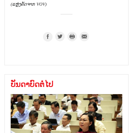
(
ແຫຼ່ງຄັດຈາກ
VOV)
ບັນດາບົດຕໍ່ໄປ