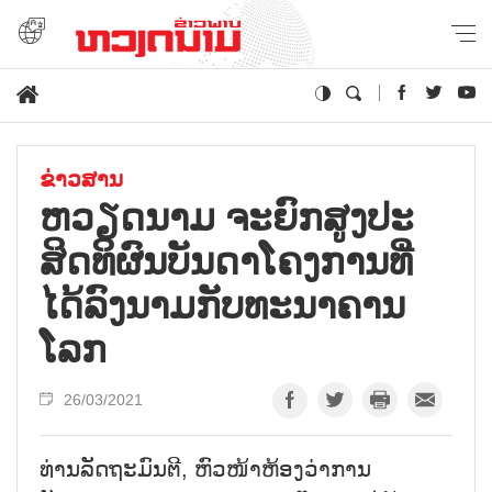
ຂ່າວສານ
ຫວຽດ​ນາມ ຈະ​ຍົກ​ສູງ​ປະ​
ສິດ​ທິ​ຜົນ​​ບັນ​ດາ​ໂຄງ​ການ​ທີ່​
ໄດ້​ລົງ​ນາມ​ກັບ​ທະ​ນາ​ຄານ​
ໂລກ
26/03/2021
ທ່ານລັດຖະມົນຕີ, ຫົວໜ້າຫ້ອງວ່າການ