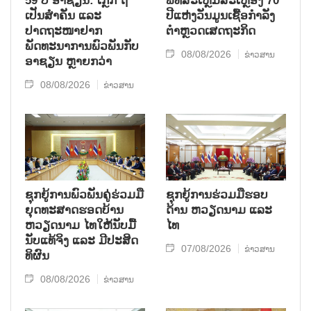
59 ປີ ອາຊຽນ: ເກຼັກ ຖື
ພິທີສະເຫຼີມສະເຫຼອງ 70
ເປັນສຳຄັນ ແລະ
ປີແຫ່ງວັນມູນເຊື້ອກຳລັງ
ປາດຖະໜາຢາກ
ຕຳຫຼວດເສດຖະກິດ
ພັດທະນາການພົວພັນກັບ
08/08/2026
ຂ່າວສານ
ອາຊຽນ ຫຼາຍກວ່າ
08/08/2026
ຂ່າວສານ
ຊຸກ​ຍູ້​ການ​ພົວ​ພັນ​ຄູ່​ຮ່ວມ​ມື​
ຊຸກຍູ້ການຮ່ວມມືຮອບ
ຍຸດ​ທະ​ສາດ​ຮອດ​ບ້ານ
ດ້ານ ຫວຽດນາມ ແລະ
ຫວຽດ​ນາມ ໄທ​ໃຫ້​ນັບ​ມື້​
ໄທ
ນັບ​ແທ້​ຈິງ ແລະ ມີ​ປະ​ສິດ​
07/08/2026
ຂ່າວສານ
ທິ​ຜົນ
08/08/2026
ຂ່າວສານ