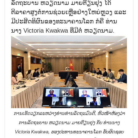
ລັດຖະບານ ຫວຽດນາມ ມາຍຕ໊ຽນຢຸງ ໄດ້
ຕີລາຄາສູງຕໍ່ການຊ່ວຍເຫຼືອຢ່າງໃຫຍ່ຫຼວງ ແລະ
ມີປະສິດທິຜົນຂອງທະນາຄານໂລກ ກໍຄື ທ່ານ
ນາງ Victoria Kwakwa ທີ່ມີຕໍ່ ຫວຽດນາມ.
ການເຮັດວຽກລະຫວ່າງທ່ານທ່ານລັດຖະມົນຕີ, ຫົວໜ້າຫ້ອງວ່າ
ການລັດຖະບານ ຫວຽດນາມ ມາຍຕ໊ຽນຢຸງ ກັບ ທ່ານນາງ
Victoria Kwakwa, ຮອງປະທານທະນາຄານໂລກ ຮັບຜິດຊອບ