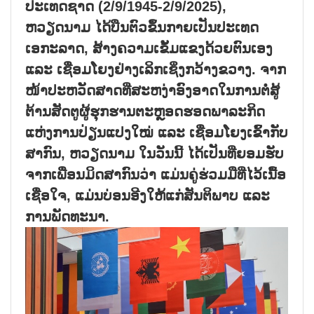
ປະເທດຊາດ (2/9/1945-2/9/2025),
ຫວຽດນາມ ໄດ້ບືນຕົວຂຶ້ນກາຍເປັນປະເທດ
ເອກະລາດ, ສ້າງຄວາມເຂັ້ມແຂງດ້ວຍຕົນເອງ
ແລະ ເຊື່ອມໂຍງຢ່າງເລິກເຊິ່ງກວ້າງຂວາງ. ຈາກ
ໜ້າປະຫວັດສາດທີ່ສະຫງ່າອົງອາດໃນການຕໍ່ສູ້
ຕ້ານສັດຕູຜູ້ຮຸກຮານຕະຫຼອດຮອດພາລະກິດ
ແຫ່ງການປ່ຽນແປງໃໝ່ ແລະ ເຊື່ອມໂຍງເຂົ້າກັບ
ສາກົນ, ຫວຽດນາມ ໃນວັນນີ້ ໄດ້ເປັນທີ່ຍອມຮັບ
ຈາກເພື່ອນມິດສາກົນວ່າ ແມ່ນຄູ່ຮ່ວມມືທີ່ໄວ້ເນື້ອ
ເຊື່ອໃຈ, ແມ່ນບ່ອນອີງໃຫ້ແກ່ສັນຕິພາບ ແລະ
ການພັດທະນາ.