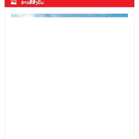
ອ່ານສື່ສິ່ງພິມ