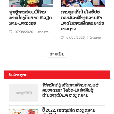
ຊຸກ​ຍູ້​ການ​ຮ່ວມ​ມື​ດ້ານ​
ການ​ທູດ​ເຕັກ​ໂນ​ໂລ​ຢີ​ປະ​
ການ​ປ້ອງ​ກັນ​ຊາດ ຫວຽດ​
ກອບ​ສ່ວນ​ສ້າງ​ຄວາມ​ສາ​
ນາມ-ມາ​ເລ​ເຊຍ
ມາດ​ໃນ​ການ​ພັດ​ທະ​ນາ​ປະ​
ເທດ​ຊາດ
07/08/2026
ຂ່າວສານ
07/08/2026
ຂ່າວສານ
ອ່ານເພີ່ມ
ບົດອ່ານຫຼາຍ
ຂໍ້ກຳນົດກ່ຽວກັບການຕ້ານການແຜ່
ລະບາດຂອງ ໂຄວິດ-19 ສຳລັບຜູ້
ເດີນທາງເຂົ້າມາ ຫວຽດນາມ
ປີ 2022, ເສດຖະກິດ ຫວຽດນາມ