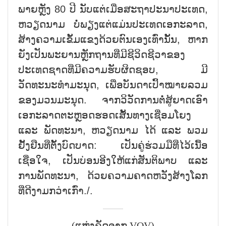
ພາຍຫຼັງ 80 ປີ ນັບແຕ່ເມື່ອສະຖາປະນາປະເທດ,
ຫວຽດນາມ ບໍ່ພຽງແຕ່ແມ່ນປະເທດເອກະລາດ,
ສ້າງຄວາມເຂັ້ມແຂງດ້ວຍຕົນເອງເທົ່ານັ້ນ, ຫາກ
ຍັງເປັນພະຍານຫຼັກຖານທີ່ມີຊີວິດຊີວາຂອງ
ປະເທດຊາດທີ່ມີຄວາມຮັບຜິດຊອບ, ມີ
ວັດທະນະທຳມະນຸດ, ເພື່ອບັນດາເປົ້າໝາຍລວມ
ຂອງມວນມະນຸດ. ຈາກວິວັດການຕໍ່ສູ້ຍາດເອົາ
ເອກະລາດຕະຫຼອດຮອດເສັ້ນທາງເຊື່ອມໂຍງ
ແລະ ພັດທະນາ, ຫວຽດນາມ ໄດ້ ແລະ ພວມ
ຢັ້ງຢືນທີ່ຕັ້ງບົດບາດ: ເປັນຄູ່ຮ່ວມມືທີ່ໄວ້ເນື້ອ
ເຊື່ອໃຈ, ເປັນບ່ອນອີງໃຫ້ແກ່ສັນຕິພາບ ແລະ
ການພັດທະນາ, ດ້ວຍຄວາມຄາດຫວັງສ້າງໂລກ
ທີ່ດີງາມກວ່າເກົ່າ./.