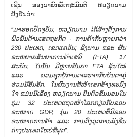
ເຊີນ ຮອງນາຍົກລັດຖະມົນຕີ ຫວຽດນາມ
ຢັ້ງຢືນວ່າ:
“ມາຮອດປັດຈຸບັນ, ຫວຽດນາມ ໄດ້ສ້າງ
ຕັ້ງ
ການ
ພົວພັນດ້ານເສດຖະກິດ - ການຄ້າກັບຫຼາຍກວ່າ
230 ປະເທດ, ເຂດແຄວ້ນ; ລົງນາມ ແລະ ຜັນ
ຂະຫຍາຍສັນຍາການຄ້າເສລີ (FTA) 17
ສະບັບ, ໃນນັ້ນ ມີຫຼາຍສັນຍາ FTA ລຸ້ນໃໝ່
ແລະ ພວມຊຸກຍູ້ການເຈລະຈາກັບບັນດາຄູ່
ຮ່ວມມືອື່ນ
ອີກ
. ໃນຜົນງານທີ່
ໜ້າ
ເອກອ້າງທະນົງ
ໃຈ
ແມ່ນມີ
ເລື່ອງ ຫວຽດນາມ ບືນຕົວຂຶ້ນນອນໃນ
ກຸ່ມ 32 ປະເທດແຖວໜ້າໂລກກ່ຽວກັບຂອບ
ຂະໜາດ GDP, ກຸ່ມ 20 ປະເທດທີ່ມີຂອບ
ຂະໜາດການຄ້າ ແລະ
ການ
ດຶງດູດການລົງທຶນ
ຕ່າງປະເທດໃຫຍ່ທີ່ສຸດ”.