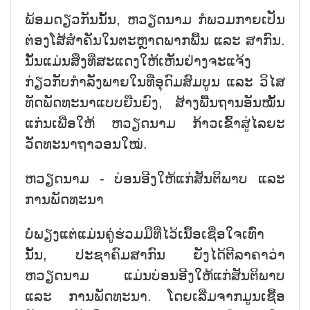
ພ້ອມດຽວກັນນັ້ນ, ຫວຽດນາມ ກໍພວມກາຍເປັນ
ຕ່ອງໂສ້ສຳຄັນໃນຕະຫຼາດພາກພື້ນ ແລະ ສາກົນ.
ນັ້ນແມ່ນສິ່ງທີ່ສະແດງໃຫ້ເຫັນຢ່າງຈະແຈ້ງ
ກ່ຽວກັບກຳລັງພາຍໃນທີ່ອຸດົມສົມບູນ ແລະ ວິໄສ
ທັດພັດທະນາແບບຍືນຍົງ, ສ້າງພື້ນຖານອັນໝັ້ນ
ແກ່ນເພື່ອໃຫ້ ຫວຽດນາມ ກ້າວເຂົ້າສູ່ໄລຍະ
ວັດທະນາຖາວອນໃໝ່.
ຫວຽດນາມ - ບ່ອນອີງໃຫ້ແກ່ສັນຕິພາບ ແລະ
ການພັດທະນາ
ບໍ່ພຽງແຕ່ແມ່ນຄູ່ຮ່ວມມືທີ່ໄວ້ເນື້ອເຊື່ອໃຈເທົ່າ
ນັ້ນ, ປະຊາຄົມສາກົນ ຍັງໄດ້ຕີລາຄາວ່າ
ຫວຽດນາມ ແມ່ນບ່ອນອີງໃຫ້ແກ່ສັນຕິພາບ
ແລະ ການພັດທະນາ. ໂດຍເລີ່ມຈາກມູນເຊື້ອ