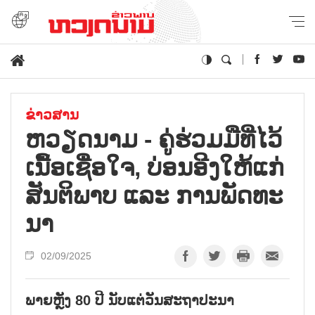
ຂ່າວສານ
ຫວຽດ​ນາມ - ຄູ່​ຮ່ວ​ມ​ມື​ທີ່​ໄວ້​
ເນື້ອ​ເຊື່ອ​ໃຈ, ບ່ອນ​ອີງ​ໃຫ້​ແກ່​
ສັນ​ຕິ​ພາບ ແລະ ການ​ພັດ​ທະ​
ນາ
02/09/2025
ພາຍຫຼັງ 80 ປີ ນັບແຕ່ວັນສະຖາປະນາ