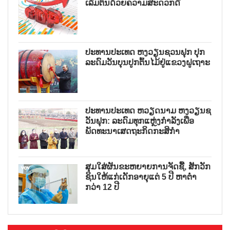
ເລີ່ມຕົ້ນດ້ວຍຄວາມສະດວກດີ
ປະທານປະເທດ ຫງວຽນຊວນຟຸກ ປຸກ
ລະດົມວັນບຸນປູກຕົ້ນໄມ້ຢູ່ແຂວງຝູເຖາະ
ປະທານປະເທດ ຫວຽດນາມ ຫງວຽນຊ
ວັນຟຸກ: ລະດົມທຸກແຫຼ່ງກຳລັງເພື່ອ
ພັດທະນາເສດຖະກິດກະສິກຳ
ສຸມໃສ່ຜັນຂະຫຍາຍການຈັດຊື້, ສັກວັກ
ຊິນໃຫ້ແກ່ເດັກອາຍຸແຕ່ 5 ປີ ຫາຕ່ຳ
ກວ່າ 12 ປີ