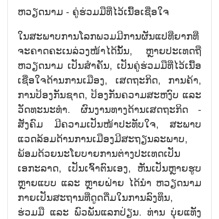
ຫວຽດນາມ - ຄູ່ຮ່ວມມືທີ່ໄວ້ເນື້ອເຊື່ອໃຈ
ໃນສະພາບການໂລກພວມມີການຜັນແປທີ່ຍາກທີ່
ຈະຄາດຄະເນລ່ວງໜ້າໄດ້ນັ້ນ, ຫຼາຍປະເທດຖື
ຫວຽດນາມ ເປັນສຳຄັນ, ເປັນຄູ່ຮ່ວມມືທີ່ໄວ້ເນື້ອ
ເຊື່ອໃຈດ້ານການເມືອງ, ເສດຖະກິດ, ການຄ້າ,
ການປ້ອງກັນຊາດ, ປ້ອງກັນຄວາມສະຫງົບ ແລະ
ວັດທະນະທຳ. ຜົນງານທາງດ້ານເສດຖະກິດ -
ສັງຄົມ ມີຄວາມເປັນໜ້າປະທັບໃຈ, ສະພາບ
ແວດລ້ອມດ້ານການເມືອງມີສະຖຽນລະພາບ,
ພ້ອມດ້ວຍນະໂຍບາຍການຕ່າງປະເທດເປັນ
ເອກະລາດ, ເປັນເຈົ້າຕົນເອງ, ຫັນເປັນຫຼາຍຮູບ
ຫຼາຍແບບ ແລະ ຫຼາຍຝ່າຍ ໄດ້ນຳ ຫວຽດນາມ
ກາຍເປັນສະຖານທີ່ດູດດື່ມໃນການລົງທຶນ,
ຮ່ວມມື ແລະ ພົວພັນແລກປ່ຽນ. ທ່ານ ບຸ່ຍແທັງ