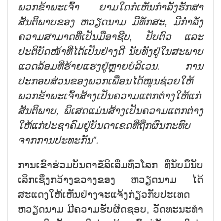
ພວກຂ້າພະເຈົ້າ ຍາມໃດກໍເຫັນກຳລັງຮັກສາ
ສັນຕິພາບຂອງ ຫວຽດນາມ ມີທັກສະ, ມີກຳລັງ
ຄວາມສາມາດ
ທີ່
ເປັນມືອາຊີບ, ປັບຕົວ ແລະ
ປະຕິບັດໜ້າທີ່
ໄດ້
ເປັນຢ່າງດີ
ນັບທັງ
ຢູ່
ໃນສະພາບ
ແວດລ້ອມທີ່ຮ້າຍແຮງຢູ່ຫຼາຍບໍລິເວນ. ການ
ປະກອບສ່ວນຂອງພວກເພື່ອນໄດ້ໜູນຊ່ວຍ
ໃຫ້
ພວກຂ້າພະເຈົ້າສ້າງ
ເປັນ
ຄວາມແຕກຕ່າງໃຫ້ແກ່
ສັນຕິພາບ, ພິເສດແມ່ນສ້າງເປັນຄວາມແຕກຕ່າງ
ໃຫ້ແກ່
ປະຊາຄົມຢູ່ບັນດາເຂດ
ທີ່
ຖືກຜົນກະທົບ
ຈາກການປະທະກັນ”.
ການເຂົ້າຮ່ວມບັນດາຂໍ້ລິເລີ່ມທົ່ວໂລກ ທີ່ນັບມື້ນັບ
ເລິກເຊິ່ງກວ້າງຂວາງຂອງ ຫວຽດນາມ ໄດ້
ສະແດງໃຫ້ເຫັນຢ່າງຈະແຈ້ງກ່ຽວກັບປະເທດ
ຫວຽດນາມ ມີຄວາມຮັບຜິດຊອບ, ວັດທະນະທຳ