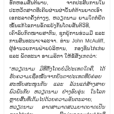
ຮັກຫອມສັນຕິພາບ, ຈາກປະສົບການໃນ
ປະຫວັດສາດທີ່ເຄີຍຜ່ານຜ່າບັ້ນຕໍ່ຕ້ານຍາດເອົາ
ເອກະລາດຄັ້ງຕ່າງໆ, ຫວຽດນາມ ຍາມໃດກໍຢຶດ
ໝັ້ນແກ້ໄຂການຂັດແຍ້ງກັນໂດຍສັນຕິວິທີ,
ເຄົາລົບກົດໝາຍສາກົນ, ຊຸກຍູ້ການຮ່ວມມື ແລະ
ການສົນທະນາເຈລະຈາ. ທ່ານ John McAuliff,
ຜູ້ອຳນວຍການຝ່າຍບໍລິຫານ, ກອງທຶນໄກ່ເກ່ຍ
ແລະ ພັດທະນາ ອາເມລິກາ ໃຫ້ຂໍ້ສັງເກດວ່າ:
“ຫວຽດນາມ ມີທີ່ຕັ້ງໂດຍບໍ່ມີປະເທດໃດ
ຄື
, ໄດ້
ຮັບຄວາມເຊື່ອໝັ້ນຈາກບັນດາປະເທດທີ່ບໍ່ຄ່ອຍ
ສະໜັບສະໜູນກັນ ແລະ ລ້ວນແຕ່ສ້າງສາຍ
ພົວພັນກັບ ຫວຽດນາມ ຢ່າງອົບອຸ່ນ. ໃນໂລກ
ຫຼາຍສົ້ນທີ່ເຕັມໄປດ້ວຍຄວາມອັນຕະລາຍ,
ຫວຽດນາມ ອາດ
ສາມາດ
ສວມບາດບາດເປັນ