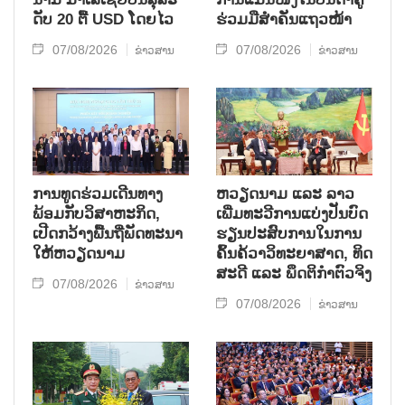
ດັບ 20 ຕື້ USD ໂດຍ​ໄວ
ຮ່ວມ​ມື​ສຳ​ຄັນ​ແຖວ​ໜ້າ
07/08/2026
07/08/2026
ຂ່າວສານ
ຂ່າວສານ
ການ​ທູດ​ຮ່ວມ​ເດີນ​ທາງ​
ຫວຽດ​ນາມ ແລະ ລາວ​
ພ້ອມກັບ​ວິ​ສາ​ຫະ​ກ​ິດ,
ເພີ່ມ​ທະ​ວີ​ການ​ແບ່​ງ​ປັນ​ບົດ​
ເປີດກວ້າງ​ພື້ນ​ຖີ່​ພັດ​ທະ​ນາ​
ຮຽນ​ປະ​ສົບ​ການ​ໃນ​ການ​
ໃຫ້​ຫວຽດ​ນາມ
ຄົ້ນ​ຄ້​ວາ​ວິ​ທະ​ຍາ​ສາດ, ທິດ​
ສະ​ດີ ແລະ ພຶດ​ຕິ​ກຳຕົວ​ຈິງ
07/08/2026
ຂ່າວສານ
07/08/2026
ຂ່າວສານ