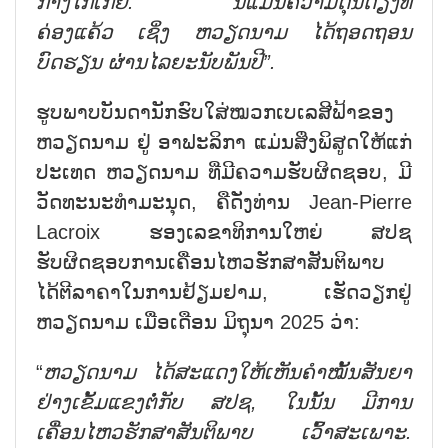
ກາງໄກ່ເກ່ຍ. ນີ້ແມ່ນຄວາມດຸ່ນດ່ຽງທີ່
ຄ່ອງແຄ
້ວ
ເຊິ່ງ ຫວຽດນາມ
ໄດ້
ຖອດຖ
ອນ
ບົດຮຽນ
ຜ່່ານໄລຍະນັບ
ພັນປີ”.
ຮູບພາບບັນດານັກຮົບໃສ່ໝວກເບເລສີຟ້າຂອງ
ຫວຽດນາມ ຢູ່ ອາຟະລິກາ ແມ່ນສິ່ງພິສູດໃຫ້ແກ່
ປະເທດ ຫວຽດນາມ ທີ່ມີຄວາມຮັບຜິດຊອບ, ມີ
ວັດທະນະທຳມະນຸດ, ຄືດັ່ງທ່ານ Jean-Pierre
Lacroix ຮອງເລຂາທິການໃຫຍ່ ສປຊ
ຮັບຜິດຊອບການເຄື່ອນໄຫວຮັກສາສັນຕິພາບ
ໄດ້ຕີລາຄາໃນການຢ້ຽມຢາມ, ເຮັດວຽກຢູ່
ຫວຽດນາມ ເມື່ອເດືອນ ມິຖຸນາ 2025 ວ່າ:
“
ຫວຽດນາມ ໄດ້ສະແດງ
ໃຫ້ເຫັນ
ຄຳໝັ້ນສັນຍາ
ຢ່າງ
ເຂັ້ມແຂງຕໍ່ກັບ
ສປຊ, ໃນນັ້ນ ມີການ
ເຄື່ອນໄຫວຮັກສາສັນຕິພາບ
ເວົ້າສະເພາະ.