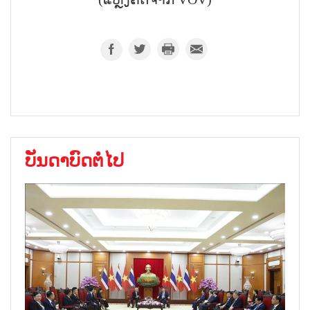
(ແຫຼ່ງຄັດຈາກ VOV)
ບັນດາບົດຕໍ່ໄປ