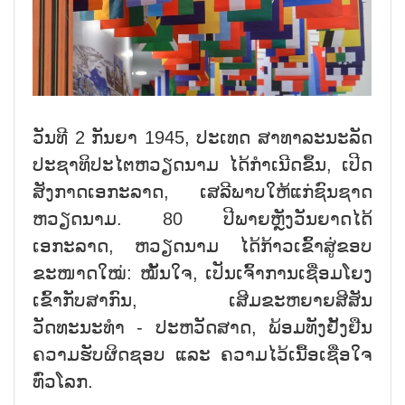
ວັນທີ 2 ກັນຍາ 1945, ປະເທດ ສາທາລະນະລັດ
ປະຊາທິປະໄຕຫວຽດນາມ ໄດ້ກຳເນີດຂຶ້ນ, ເປີດ
ສັງກາດເອກະລາດ, ເສລີພາບໃຫ້ແກ່ຊົນຊາດ
ຫວຽດນາມ. 80 ປີພາຍຫຼັງວັນຍາດໄດ້
ເອກະລາດ, ຫວຽດນາມ ໄດ້ກ້າວເຂົ້າສູ່ຂອບ
ຂະໜາດໃໝ່: ໝັ້ນໃຈ, ເປັນເຈົ້າການເຊື່ອມໂຍງ
ເຂົ້າກັບສາກົນ, ເສີມຂະຫຍາຍສີສັນ
ວັດທະນະທຳ - ປະຫວັດສາດ, ພ້ອມທັງຢັ້ງຢືນ
ຄວາມຮັບຜິດຊອບ ແລະ ຄວາມໄວ້ເນື້ອເຊື່ອໃຈ
ທົ່ວໂລກ.