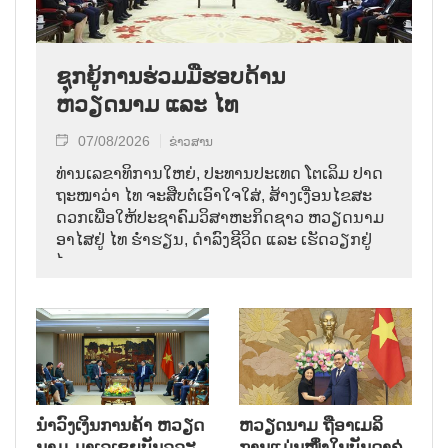
ຊຸກຍູ້ການຮ່ວມມືຮອບດ້ານ
ຫວຽດນາມ ແລະ ໄທ
07/08/2026
ຂ່າວສານ
ທ່ານ​ເລ​ຂາ​ທິ​ການ​ໃຫຍ່, ປະ​ທານ​ປະ​ເທດ ໂຕ​ເລິມ ປາດ​
ຖະ​ໜາ​ວ່າ ໄທ​ ຈະ​ສືບ​ຕໍ່​ເອົາ​ໃຈ​ໃສ່, ສ້າງ​ເງື່ອນ​ໄຂ​ສະ​
ດວກ​ເພື່ອ​ໃຫ້​ປະ​ຊາ​ຄົມ​ວ​ິ​ສາ​ຫະ​ກິດ​ຊາວ ຫວຽດ​ນາມ
ອາ​ໄສ​ຢູ່ ໄທ ຮ່ຳ​ຮຽນ, ດຳ​ລົງ​ຊີ​ວິດ ແລະ ເຮັດ​ວຽກ​ຢູ່​
ໄທ.
ນຳ​ວົງ​ເງິນ​ການ​ຄ້າ ຫວຽດ​
ຫ​ວຽດ​ນາມ ຖື​ອາ​ເມ​ລິ​
ນາມ ມາ​ເລ​ເຊຍ​ບັນ​ລຸ​ລະ​
ການ​ແມ່ນ​ໜຶ່ງ​ໃນ​ບັນ​ດາ​ຄູ່​