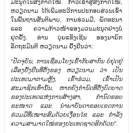
ມະນຸດໃນສັງກາດໃໝ່. ກ້າວເຂົ້າສູ່ສັງກາດໃໝ່,
ຫວຽດນາມ ໄດ້ເພີ່ມທະວີການປະກອບສ່ວນເຂົ້າ
ໃນພື້ນຖານສັນຕິພາບ, ການຮ່ວມມື, ພັດທະນາ
ແລະ ຄວາມກ້າວໜ້າຂອງມວນມະນຸດຢ່າງບໍ່
ຢຸດຢັ້ງ. ທ່ານ
ບຸ່ຍແທັງເຊີນ ຮອງນາຍົກ
ລັດຖະມົນຕີ ຫວຽດນາມ ຢັ້ງຢືນວ່າ:
“ປັດຈຸບັນ, ການເຊື່ອມໂຍງເຂົ້າກັບສາກົນ ບໍ່ຢຸດຢູ່
ເລື່ອງຢັ້ງຢືນທີ່ຕັ້ງຂອງ ຫວຽດນາມ ວ່າ ເປັນ
ປະເທດມາຕາມຫຼັງ, ເຂົ້າຮ່ວມ, ເຂົ້າເປັນ
ສະມາຊິກເທົ່ານັ້ນ, ຫາກຍັງກຳນົດທີ່ຕັ້ງບົດບາດ
ຂອງປະເທດ
ແຫ່ງການ
ສ້າງສາ, ກຳນົດຂອບ
ຂະໜາດ ແລະ ນຳພາບັນດາຂອບເຂດ
ການ
ຮ່ວມມື
ທີ່
ເໝາະສົມ
ດ້ວຍເງື່ອນໄຂ ແລະ ກຳລັງ
ຄວາມສາມາດໃໝ່ຂອງປະເທດຊາດອີກດ້ວຍ”.