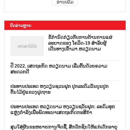
ອ່ານເພີ່ມ
ບົດອ່ານຫຼາຍ
ຂໍ້ກຳນົດກ່ຽວກັບການຕ້ານການແຜ່
ລະບາດຂອງ ໂຄວິດ-19 ສຳລັບຜູ້
ເດີນທາງເຂົ້າມາ ຫວຽດນາມ
ປີ 2022, ເສດຖະກິດ ຫວຽດນາມ ເລີ່ມຕົ້ນດ້ວຍຄວາມ
ສະດວກດີ
ປະທານປະເທດ ຫງວຽນຊວນຟຸກ ປຸກລະດົມວັນບຸນປູກ
ຕົ້ນໄມ້ຢູ່ແຂວງຝູເຖາະ
ປະທານປະເທດ ຫວຽດນາມ ຫງວຽນຊວັນຟຸກ: ລະດົມທຸກ
ແຫຼ່ງກຳລັງເພື່ອພັດທະນາເສດຖະກິດກະສິກຳ
ສຸມໃສ່ຜັນຂະຫຍາຍການຈັດຊື້, ສັກວັກຊິນໃຫ້ແກ່ເດັກອາຍຸ