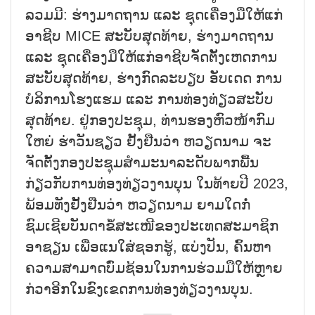
ລວມມີ: ຮ່າງມາດຖານ ແລະ ຊຸດເຄື່ອງມືໃຫ້ແກ່
ອາຊີບ MICE ສະບັບສຸດທ້າຍ, ຮ່າງມາດຖານ
ແລະ ຊຸດເຄື່ອງມືໃຫ້ແກ່ອາຊີບຈັດຕັ້ງເຫດການ
ສະບັບສຸດທ້າຍ, ຮ່າງກົດລະບຽບ ອັບເດດ ການ
ບໍລິການໂຮງແຮມ ແລະ ການທ່ອງທ່ຽວສະບັບ
ສຸດທ້າຍ. ຢູ່ກອງປະຊຸມ, ທ່ານຮອງຫົວໜ້າກົມ
ໃຫຍ່ ຮ່າວັນຊຽວ ຢັ້ງຢືນວ່າ ຫວຽດນາມ ຈະ
ຈັດຕັ້ງກອງປະຊຸມສຳມະນາລະດັບພາກພື້ນ
ກ່ຽວກັບການທ່ອງທ່ຽວງານບຸນ ໃນທ້າຍປີ 2023,
ພ້ອມທັງຢັ້ງຢືນວ່າ ຫວຽດນາມ ຍາມໃດກໍ່
ຊົມເຊີຍບັນດາຂໍ້ສະເໜີຂອງປະເທດສະມາຊິກ
ອາຊຽນ ເພື່ອແນໃສ່ຊອກຮູ້, ແບ່ງປັນ, ຄົ້ນຫາ
ຄວາມສາມາດບົ່ມຊ້ອນໃນການຮ່ວມມືໃຫ້ຫຼາຍ
ກ່ວາອີກໃນຂົງເຂດການທ່ອງທ່ຽວງານບຸນ.