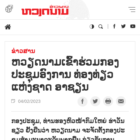
ຂ່າວສານ
ຫວຽດ​ນາມ​ເຂົ້າ​ຮ່ວມກອງ​
ປະ​ຊຸມ​ອົງ​ການ​ ​ທ່ອງ​ທ່ຽວ​
ແຫ່ງ​ຊາດ ອາ​ຊຽນ
04/02/2023
ກອງປະຊຸມ, ທ່ານຮອງຫົວໜ້າກົມໃຫຍ່ ຮ່າວັນ
ຊຽວ ຢັ້ງຢືນວ່າ ຫວຽດນາມ ຈະຈັດຕັ້ງກອງປະ
ຊຸມສຳມະນາລະດັບພາກພື້ນ ກ່ຽວກັບການ