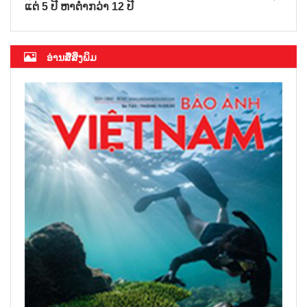
ແຕ່ 5 ປີ ຫາຕ່ຳກວ່າ 12 ປີ
ອ່ານສື່ສິ່ງພິມ