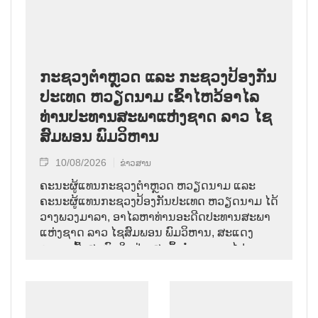
ກະຊວງຕຳຫຼວດ ແລະ ກະຊວງປ້ອງກັນ
ປະເທດ ຫວຽດນາມ ເຂົ້າໄຫວ້ອາໄລ
ທ່ານປະທານສະພາແຫ່ງຊາດ ລາວ ໄຊ
ສົມພອນ ພົມວິຫານ
10/08/2026
ຂ່າວສານ
ຄະນະຜູ້ແທນກະຊວງຕຳຫຼວດ ຫວຽດນາມ ແລະ
ຄະນະຜູ້ແທນກະຊວງປ້ອງກັນປະເທດ ຫວຽດນາມ ໄດ້
ວາງພວງມາລາ, ອາໄລຫາທ່ານອະດີດປະທານສະພາ
ແຫ່ງຊາດ ລາວ ໄຊສົມພອນ ພົມວິຫານ, ສະແດງ
ຄວາມເສົ້າສະຫຼົດໃຈຢ່າງສຸດຊຶ້ງຕໍ່ການຈາກໄປຂອງ
ການນຳຜູ້ຈົງຮັກພັກດີ, ເປັນແບບຢ່າງຂອງພັກ, ລັດ,
ສະພາແຫ່ງຊາດ ແລະ ປະຊາຊົນ ລາວ ບັນດາເຜົ່າ.