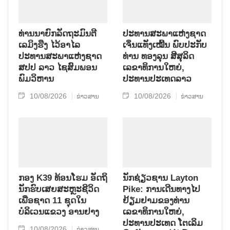
ທ່ານນາຍົກລັດຖະມົນຕີ
ປະທານສະພາແຫ່ງຊາດ
ເລມິງຮືງ ໄວ້ອາໄລ
ເຈິ່ນແທັງເໝີ້ນ ພົບປະກັບ
ປະທານສະພາແຫ່ງຊາດ
ທ່ານ ທອງລຸນ ສີສຸລິດ
ສປປ ລາວ ໄຊສົມພອນ
ເລຂາທິການໃຫຍ່,
ພົມວິຫານ
ປະທານປະເທດລາວ
10/08/2026
10/08/2026
ຂ່າວສານ
ຂ່າວສານ
ກອງ K39 ທ້ອນໂຮມ ອັດຖິ
ນັກຊ່ຽວຊານ Layton
ນັກຮົບເສຍສະຫຼະຊີວິດ
Pike: ການເດີນທາງໄປ
ເພື່ອຊາດ 11 ຊຸດໃນ
ຢ້ຽມຢາມຂອງທ່ານ
ບໍລິເວນແຂວງ ອານຢາງ
ເລຂາທິການໃຫຍ່,
ປະທານປະເທດ ໂຕເລິມ
10/08/2026
ຂ່າວສານ