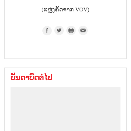
(ແຫຼ່ງຄັດຈາກ VOV)
ບັນດາບົດຕໍ່ໄປ