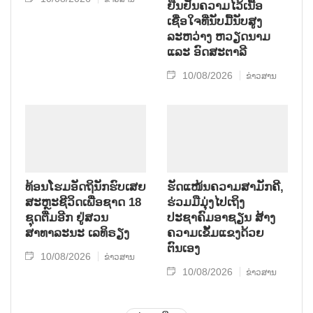
ຢືນຢັນຄວາມໄວ້ເນື້ອ
ເຊື່ອໃຈທີ່ນັບມື້ນັບສູງ
ລະຫວ່າງ ຫວຽດນາມ
ແລະ ອົດສະຕາລີ
10/08/2026
ຂ່າວສານ
ທ້ອນໂຮມອັດຖິນັກຮົບເສຍ
ຮັດແໜ້ນຄວາມສາມັກຄີ,
ສະຫຼະຊີວິດເພື່ອຊາດ 18
ຮ່ວມມືມຸ່ງໄປເຖິງ
ຊຸດຕື່ມອີກ ຢູ່ສວນ
ປະຊາຄົມອາຊຽນ ສ້າງ
ສາທາລະນະ ເລທິຣຽງ
ຄວາມເຂັ້ມແຂງດ້ວຍ
ຕົນເອງ
10/08/2026
ຂ່າວສານ
10/08/2026
ຂ່າວສານ