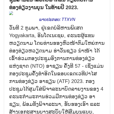
ທ່ອງທ່ຽວງານບຸນ ໃນທ້າຍປີ 2023.
ພາບປະກອບ: TTXVN
ວັນທີ 2 ກຸມພາ, ຢູ່ເຂດບໍລິຫານພິເສດ
Yogyakarta, ອິນໂດເນເຊຍ, ຄະນະຜູ້ແທນ
ຫວຽດນາມ ໂດຍທ່ານຮອງຫົວໜ້າກົມໃຫຍ່ການ
ທ່ອງທ່ຽວຫວຽດນາມ ຮ່າວັນຊຽວ ນຳໜ້າ ໄດ້
ເຂົ້າຮ່ວມກອງປະຊຸມອົງການການທ່ອງທ່ຽວ
ແຫ່ງຊາດ (NTO) ອາຊຽນ ຄັ້ງທີ 57 - ເຊິ່ງແມ່ນ
ກອງປະຊຸມຄັ້ງທຳອິດໃນຂອບເຂດເວທີປາໄສ
ການທ່ອງທ່ຽວ ອາຊຽນ (ATF) 2023. ກອງ
ປະຊຸມໄດ້ສຸມໃສ່ພິຈາລະນາບົດລາຍງານຂອງ 4
ຄະນະກຳມະການຮ່ວມມືການທ່ອງທ່ຽວ ອາ
ຊຽນ, ພ້ອມທັງພິຈາລະນາ, ຮັບຮອງເອົາ ແລະ
ສ້າງເອກະສານບາງສະບັບໃຫ້ສົມບູນແບບ,