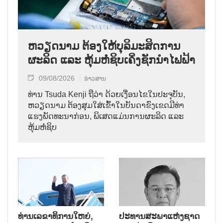
ຫວຽດນາມ ຕ້ອງໃຫ້ບຸລິມະສິດການ
ຜະລິດ ແລະ ຫຸ້ມຫໍ່ຊິບເຄິ່ງຊັກນຳໄຟຟ້າ
09/08/2026
ຂ່າວສານ
ທ່ານ Tsuda Kenji ຖືວ່າ ດ້ວຍເງື່ອນໄຂໃນປະຈຸບັນ,
ຫວຽດນາມ ຕ້ອງສຸມໃສ່ເຂົ້າໃນບັນດາຂົງເຂດມີທ່າ
ແຮງພັດທະນາກ່ອນ, ພິເສດແມ່ນການຜະລິດ ແລະ
ຫຸ້ມຫໍ່ຊິບ
ທ່ານເລຂາທິການໃຫຍ່,
ປະທານສະພາແຫ່ງຊາດ