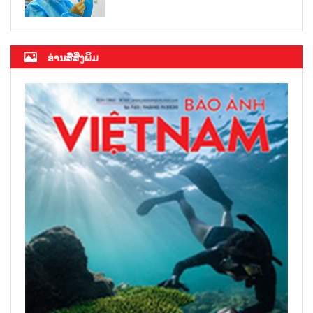
ອ່ານສື່ສິ່ງພິມ