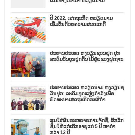
ເດີນທາງເຂົ້າມາ ຫວຽດນາມ
ປີ 2022, ເສດຖະກິດ ຫວຽດນາມ
ເລີ່ມຕົ້ນດ້ວຍຄວາມສະດວກດີ
ປະທານປະເທດ ຫງວຽນຊວນຟຸກ ປຸກ
ລະດົມວັນບຸນປູກຕົ້ນໄມ້ຢູ່ແຂວງຝູເຖາະ
ປະທານປະເທດ ຫວຽດນາມ ຫງວຽນຊ
ວັນຟຸກ: ລະດົມທຸກແຫຼ່ງກຳລັງເພື່ອ
ພັດທະນາເສດຖະກິດກະສິກຳ
ສຸມໃສ່ຜັນຂະຫຍາຍການຈັດຊື້, ສັກວັກ
ຊິນໃຫ້ແກ່ເດັກອາຍຸແຕ່ 5 ປີ ຫາຕ່ຳ
ກວ່າ 12 ປີ