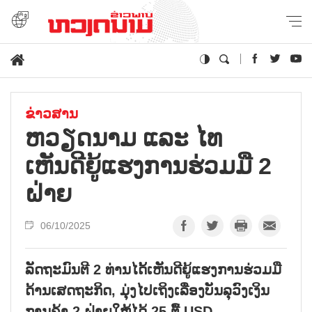
ຂ່າວສານ
ຫວຽດນາມ ແລະ ໄທ
ເຫັນດີຍູ້ແຮງການຮ່ວມມື 2
ຝ່າຍ
06/10/2025
ລັດຖະມົນຕີ 2 ທ່ານໄດ້້ເຫັນດີຍູ້ແຮງການຮ່ວມມື
ດ້ານເສດຖະກິດ, ມຸ່ງໄປເຖິງເລື່ອງບັນລຸວົງເງິນ
ການຄ້າ 2 ຝ່າຍໃຫ້ໄດ້ 25 ຕື້ USD