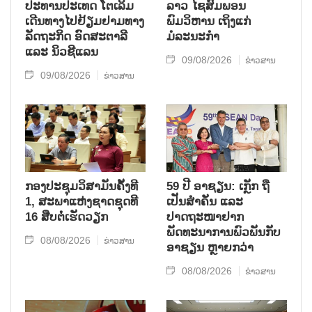
ປະທານປະເທດ ໂຕເລິມ
ລາວ ໄຊສົມພອນ
ເດີນທາງໄປຢ້ຽມຢາມທາງ
ພົມວິຫານ ເຖິງແກ່
ລັດຖະກິດ ອົດສະຕາລີ
ມໍລະນະກຳ
ແລະ ນິວຊີແລນ
09/08/2026
ຂ່າວສານ
09/08/2026
ຂ່າວສານ
ກອງປະຊຸມວິສາມັນຄັ້ງທີ
59 ປີ ອາຊຽນ: ເກຼັກ ຖື
1, ສະພາແຫ່ງຊາດຊຸດທີ
ເປັນສຳຄັນ ແລະ
16 ສືບຕໍ່ເຮັດວຽກ
ປາດຖະໜາຢາກ
ພັດທະນາການພົວພັນກັບ
08/08/2026
ຂ່າວສານ
ອາຊຽນ ຫຼາຍກວ່າ
08/08/2026
ຂ່າວສານ