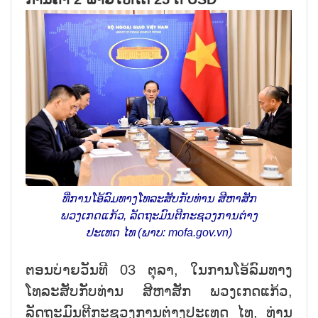
ທີ່ການໂອ້ລົມທາງໂທລະສັບກັບທ່ານ ສີຫາສັກ
ພວງເກດແກ້ວ, ລັດຖະມົນຕີກະຊວງການຕ່າງ
ປະເທດ ໄທ (ພາບ: mofa.gov.vn)
ຕອນບ່າຍວັນທີ 03 ຕຸລາ, ໃນການໂອ້ລົມທາງ
ໂທລະສັບກັບທ່ານ ສີຫາສັກ ພວງເກດແກ້ວ,
ລັດຖະມົນຕີກະຊວງການຕ່າງປະເທດ ໄທ, ທ່ານ