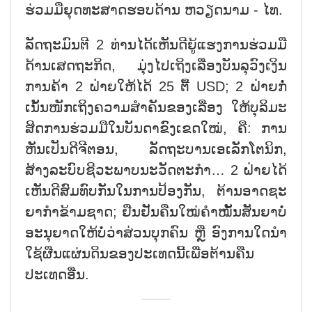
ຮ່ວມມືຍຸດທະສາດຮອບດ້ານ ຫວຽດນາມ - ໄທ.
ລັດຖະມົນຕີ 2 ທ່ານໄດ້້ເຫັນດີຍູ້ແຮງການຮ່ວມມື
ດ້ານເສດຖະກິດ, ມຸ່ງໄປເຖິງເລື່ອງບັນລຸວົງເງິນ
ການຄ້າ 2 ຝ່າຍໃຫ້ໄດ້ 25 ຕື້ USD; 2 ຝ່າຍກໍ່
ເນັ້ນໜັກເຖິງຄວາມສຳຄັນຂອງເລື່ອງ ໃຫ້ບຸລິມະ
ສິດການຮ່ວມມືໃນບັນດາຂົງເຂດໃໝ່, ຄື: ການ
ຫັນເປັນດີຈີຕອນ, ລັດຖະບານເອເລັກໂຕນິກ,
ສ້າງລະບົບຊີວະພາບນະວັດຕະກຳ… 2 ຝ່າຍໄດ້
ເຫັນດີສົມທົບກັນໃນການປ້ອງກັນ, ຕ້ານອາດຊະ
ຍາກຳຂ້າມຊາດ; ຢືນຢັນຄືນໃໝ່ຄຳໝັ້ນສັນຍາບໍ່
ອະນຸຍາດໃຫ້ບໍ່ວ່າສ່ວນບຸກຄົນ ຫຼື ອົງການໃດນຳ
ໃຊ້ຜືນແຜ່ນດິນຂອງປະເທດນີ້ເພື່ອຕ້ານຄືນ
ປະເທດອື່ນ.