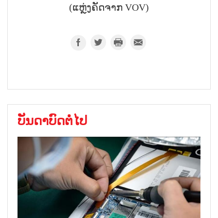
(ແຫຼ່ງຄັດຈາກ VOV)
ບັນດາບົດຕໍ່ໄປ