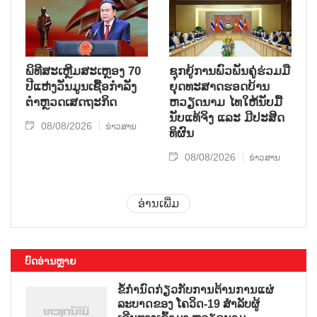
ພິທີສະເຫຼີມສະເຫຼອງ 70
ຊຸກ​ຍູ້​ການ​ພົວ​ພັນ​ຄູ່​ຮ່ວມ​ມື​
ປີແຫ່ງວັນມູນເຊື້ອກຳລັງ
ຍຸດ​ທະ​ສາດ​ຮອດ​ບ້ານ
ຕຳຫຼວດເສດຖະກິດ
ຫວຽດ​ນາມ ໄທ​ໃຫ້​ນັບ​ມື້​
ນັບ​ແທ້​ຈິງ ແລະ ມີ​ປະ​ສິດ​
08/08/2026
ຂ່າວສານ
ທິ​ຜົນ
08/08/2026
ຂ່າວສານ
ອ່ານເພີ່ມ
ບົດອ່ານຫຼາຍ
ຂໍ້ກຳນົດກ່ຽວກັບການຕ້ານການແຜ່
ລະບາດຂອງ ໂຄວິດ-19 ສຳລັບຜູ້