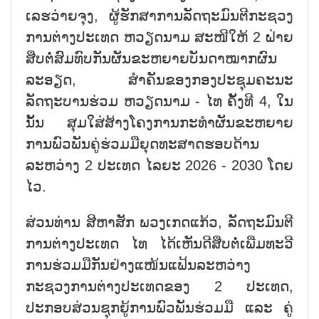
ເລຮວ່າຍຈຸງ, ຜູ້ຮັກສາການລັດຖະມົນຕີກະຊວງ
ການຕ່າງປະເທດ ຫວຽດນາມ ສະໜີໃຫ້ 2 ຝ່າຍ
ສືບຕໍ່ສົມທົບກັນຜັນຂະຫຍາຍບັນດາໝາກຜົນ
ລະອຽດ, ສຳຄັນຂອງກອງປະຊຸມຄະນະ
ລັດຖະບານຮ່ວມ ຫວຽດນາມ - ໄທ ຄັ້ງທີ 4, ໃນ
ນັ້ນ ສຸມໃສ່ສ້າງໂຄງການກະທຳຜັນຂະຫຍາຍ
ການພົວພັນຄູ່ຮ່ວມມືຍຸດທະສາດຮອບດ້ານ
ລະຫວ່າງ 2 ປະເທດ ໄລຍະ 2026 - 2030 ໂດຍ
ໄວ.
ສ່ວນທ່ານ ສີຫາສັກ ພວງເກດແກ້ວ, ລັດຖະມົນຕີ
ການຕ່າງປະເທດ ໄທ ໄດ້ເຫັນດີສືບຕໍ່ເພີ່ມທະວີ
ການຮ່ວມມືກັນຢ່າງແໜ້ນແຟ້ນລະຫວ່າງ
ກະຊວງການຕ່າງປະເທດຂອງ 2 ປະເທດ,
ປະກອບສ່ວນຊຸກຍູ້ການພົວພັນຮ່ວມມື ແລະ ຄູ່