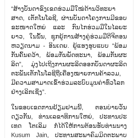
“ສ້າງ​ບັນ​ດາ​ຂົງ​ເຂດ​ຮ່ວມ​ມື​ໃໝ່​ດ້ານ​ວິ​ທະ​ຍາ​
ສາດ, ເຕັກ​ໂນ​ໂລ​ຊີ, ຜ່ານ​ບັນ​ດາ​ໂຄງ​ການ​ມີ​ຂອບ​
ຂ​ະ​ໜາດ​ໃຫຍ່ ແລະ ກົນ​ໄກ​ຮ່ວມ​ມື​ໃນ​ໄລ​ຍະ​
ຍາວ, ໃນ​ນັ້ນ​, ຊຸກ​ຍູ້​ການ​ສ້າງ​ຄູ່​ຮ່ວມ​ມື​ດີ​ຈີ​ຕອນ
ຫວຽດ​ນາມ - ອິນ​ເດຍ. ຍູ້​ແຮງ​ຮູບ​ແບບ “ພ້ອມ​
ກັນ​ຄົ້ນ​ຄວ້າ, ພ້ອມ​ກັນ​ພັດ​ທະ​ນາ, ພ້ອມ​ກັນ​ຜະ​
ລິດ”, ມຸ່ງ​ໄປ​ເຖິງ​ການ​ຜະ​ລິດ​ອອກ​ບັນ​ດາ​ຜະ​ລິດ​
ຕະ​ພັນ​​ເຕັກ​ໂນ​ໂລ​ຊີຖື​ເຄື່ອງ​ໝາຍ​ກາ​ນ​ຄ້າ​ລວມ,
ມີ​ຄວາມ​ສາ​ມາດ​ເຂົ້າ​ຮ່ວມ​ລະ​ບົບ​ມູນ​ຄ່າ​ທົ່​ວ​ໂລກ​
ຢ່າງ​ເລິກ​ເຊິ່ງ”.
ໃນ​ຂອບ​ເຂດ​ການ​ຢ້ຽມ​ຢາມນີ້, ຕອນ​ບ່າຍ​ວັນ​
ດຽວ​ກັນ, ທ່ານ​ເລ​ຂາ​ທິ​ການ​ໃຫຍ່, ປະ​ທານ​ປະ​
ເທດ ໂຕ​ເລິມ ກໍ່​ໄດ້​ໃຫ້​ການ​ຕ້ອນ​ຮັບ​ທ່ານ​ນາງ
Kusum Jain, ປະ​ທານ​ສະ​ພາ​ຄົມ​ມິດ​ຕະ​ພາບ