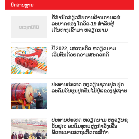
ບົດອ່ານຫຼາຍ
ຂໍ້ກຳນົດກ່ຽວກັບການຕ້ານການແຜ່
ລະບາດຂອງ ໂຄວິດ-19 ສຳລັບຜູ້
ເດີນທາງເຂົ້າມາ ຫວຽດນາມ
ປີ 2022, ເສດຖະກິດ ຫວຽດນາມ
ເລີ່ມຕົ້ນດ້ວຍຄວາມສະດວກດີ
ປະທານປະເທດ ຫງວຽນຊວນຟຸກ ປຸກ
ລະດົມວັນບຸນປູກຕົ້ນໄມ້ຢູ່ແຂວງຝູເຖາະ
ປະທານປະເທດ ຫວຽດນາມ ຫງວຽນຊ
ວັນຟຸກ: ລະດົມທຸກແຫຼ່ງກຳລັງເພື່ອ
ພັດທະນາເສດຖະກິດກະສິກຳ