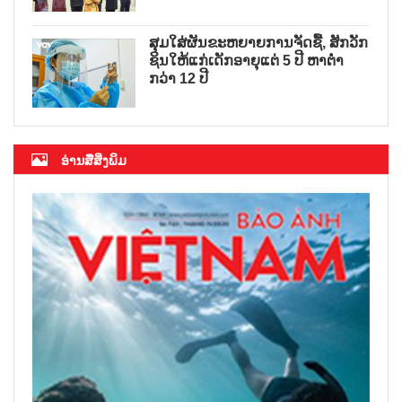
ສຸມໃສ່ຜັນຂະຫຍາຍການຈັດຊື້, ສັກວັກ
ຊິນໃຫ້ແກ່ເດັກອາຍຸແຕ່ 5 ປີ ຫາຕ່ຳ
ກວ່າ 12 ປີ
ອ່ານສື່ສິ່ງພິມ