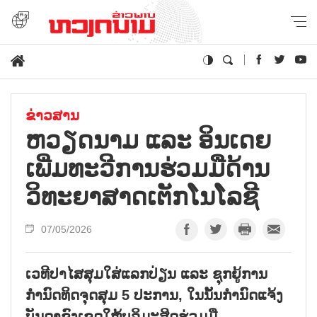
ຂ່າວສານ
ຫວຽດນາມ ແລະ ອິນເດຍ
ເພີ່ມທະວີການຮ່ວມມືດ້ານ
ວິທະຍາສາດເຕັກໂນໂລຊີ
07/05/2026
ເວທີປາໄສສຸມໃສ່ແລກປ່ຽນ ແລະ ຊຸກຍູ້ການ
ກຳນົດທິດຈຸດສຸມ 5 ປະການ, ໃນນັ້ນກຳນົດແຈ້ງ
ບັນດາຂົງເຂດໃຫ້ບຸລິມະສິດຮ່ວມມື