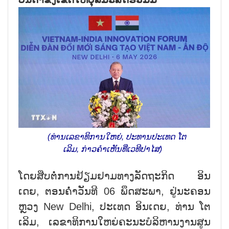
(ທ່ານເລຂາທິການໃຫຍ່, ປະທານປະເທດ ໂຕ
ເລິມ, ກ່າວຄຳເຫັນທີ່ເວທີປາໄສ)
ໂດຍ​ສືບ​ຕໍ່​ການ​ຢ້ຽມ​ຢາມ​ທາງ​ລັດ​ຖະ​ກິດ ອິນ​
ເດຍ, ຕອນ​ຄ່ຳ​ວັນ​ທີ 06 ພຶດ​ສະ​ພາ, ຢູ່​ນະ​ຄອນ​
ຫຼວງ New Delhi, ປະ​ເທດ​ ອິນ​ເດຍ, ທ່ານ ໂຕ​
ເລິມ, ເລ​ຂາ​ທິ​ການ​ໃຫຍ່​ຄະ​ນະ​ບໍ​ລິ​ຫານ​ງານ​ສູນ​