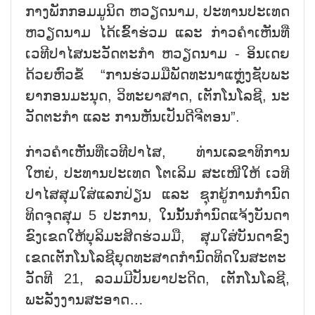
ກາງ​ພັກ​ກອມມ​ູ​ນິດ ຫວຽດ​ນ​າມ, ປະ​ທານ​ປະ​ເທດ
ຫວຽດ​ນາມ ໄດ້​ເຂົ້າ​ຮ່ວມ ແລະ ກ່າວ​ຄຳ​ເຫັນ​ທີ່​
ເວ​ທີ​ປາ​ໄສ​ນະ​ວັດ​ຕະ​ກຳ ຫວຽດ​ນາມ - ອິນ​ເດຍ
ດ້ວຍ​ຫົວ​ຂໍ້ “ການ​ຮ່ວມ​ມື​ພັດ​ທະ​ນາ​ແຫຼ່ງ​ຊັບ​ພະ​
ຍາ​ກອນ​ມະ​ນຸດ, ວິ​ທະ​ຍາ​ສາດ, ເຕັກ​ໂນ​ໂລ​ຊີ, ນະ​
ວັດ​ຕະ​ກຳ ແລະ ການ​ຫັນ​ເປັນ​ດີ​ຈີ​ຕອນ”.
ກ່າວ​ຄຳ​ເຫັນ​ທີ່​ເວ​ທີ​ປາ​ໄສ, ທ່ານ​ເລ​ຂາ​ທິ​ການ​
ໃຫຍ່, ປະ​ທານ​ປະ​ເທດ ໂຕ​ເລິມ ສະ​ເໜີ​ໃຫ້ ເວ​ທີ​
ປາ​ໄສ​ສຸ​ມ​ໃສ່​ແລກ​ປ່ຽນ ແລະ ຊຸກ​ຍູ້ການ​ກຳ​ນົດ​
ທິດ​ຈຸດ​ສຸມ 5 ປະ​ການ, ໃນ​ນັ້ນ​ກຳ​ນົດ​ແຈ້ງ​ບັນ​ດາ​
ຂົງ​ເຂດ​ໃຫ້​ບຸ​ລິ​ມະ​ສິດ​ຮ່ວມ​ມື, ສຸມ​ໃສ່​ບັນ​ດາ​ຂົງ​
ເຂດ​ເຕັກ​ໂນ​ໂລ​ຊີ​ຍຸດ​ທະ​ສາດ​ກຳ​ນົດ​ທິດໃນ​ສະ​ຕະ​
ວັດ​ທີ 21, ລວມ​ມີ​ປັນ​ຍາ​ປະ​ດິດ, ເຕັກ​ໂນ​ໂລ​ຊີ,
ພະ​ລັງ​ງານ​ສະ​ອາດ…