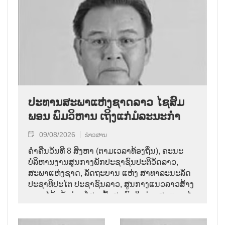
ປະທານສະພາແຫ່ງຊາດລາວ ໄຊສົມ
ພອນ ພົມວິຫານ ເຖິງແກ່ມໍລະນະກຳ
09/08/2026
ຂ່າວສານ
ຄ່ຳຄືນວັນທີ 8 ສິງຫາ (ຕາມເວລາທ້ອງຖິ່ນ), ຄະນະ
ບໍລິຫານງານສູນກາງພັກປະຊາຊົນປະຕິວັດລາວ,
ສະພາແຫ່ງຊາດ, ລັດຖະບານ ແຫ່ງ ສາທາລະນະລັດ
ປະຊາທິປະໄຕ ປະຊາຊົນລາວ, ສູນກາງແນວລາວສ້າງ
ຊາດ ໄດ້ແຈ້ງຂ່າວໂສກເສົ້າສະຫຼົດໃຈວ່າ: ສະຫາຍ ໄຊ
ສົມພອນ ພົມວິຫານ, ປະທານສະພາແຫ່ງຊາດລາວ
ໄດ້ເຖິງແກ່ມໍລະນະກຳ ໃນອາຍຸ 70 ປີ, ຫຼັງຈາກປ່ວຍ