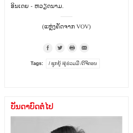
ອິນ​ເດຍ - ຫວຽດ​ນາມ.
(ແຫຼ່ງຄັດຈາກ VOV)
Tags:
/ ຊຸກ​ຍູ້ /​ຄູ່​ຮ່ວມ​ມື /​ດີ​ຈີ​ຕອນ
ບັນດາບົດຕໍ່ໄປ