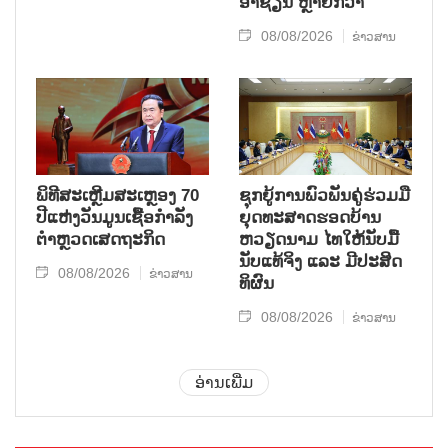
ອາຊຽນ ຫຼາຍກວ່າ
08/08/2026
ຂ່າວສານ
ພິທີສະເຫຼີມສະເຫຼອງ 70
ຊຸກ​ຍູ້​ການ​ພົວ​ພັນ​ຄູ່​ຮ່ວມ​ມື​
ປີແຫ່ງວັນມູນເຊື້ອກຳລັງ
ຍຸດ​ທະ​ສາດ​ຮອດ​ບ້ານ
ຕຳຫຼວດເສດຖະກິດ
ຫວຽດ​ນາມ ໄທ​ໃຫ້​ນັບ​ມື້​
ນັບ​ແທ້​ຈິງ ແລະ ມີ​ປະ​ສິດ​
08/08/2026
ຂ່າວສານ
ທິ​ຜົນ
08/08/2026
ຂ່າວສານ
ອ່ານເພີ່ມ