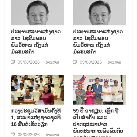
ຮ້າຍແຮງມາເປັນໄລຍະໜຶ່ງ.
ປະທານສະພາແຫ່ງຊາດ
ປະທານສະພາແຫ່ງຊາດ
ລາວ ໄຊສົມພອນ
ລາວ ໄຊສົມພອນ
ພົມວິຫານ ເຖິງແກ່
ພົມວິຫານ ເຖິງແກ່
ມໍລະນະກຳ
ມໍລະນະກຳ
09/08/2026
09/08/2026
ຂ່າວສານ
ຂ່າວສານ
ກອງປະຊຸມວິສາມັນຄັ້ງທີ
59 ປີ ອາຊຽນ: ເກຼັກ ຖື
1, ສະພາແຫ່ງຊາດຊຸດທີ
ເປັນສຳຄັນ ແລະ
16 ສືບຕໍ່ເຮັດວຽກ
ປາດຖະໜາຢາກ
ພັດທະນາການພົວພັນກັບ
08/08/2026
ຂ່າວສານ