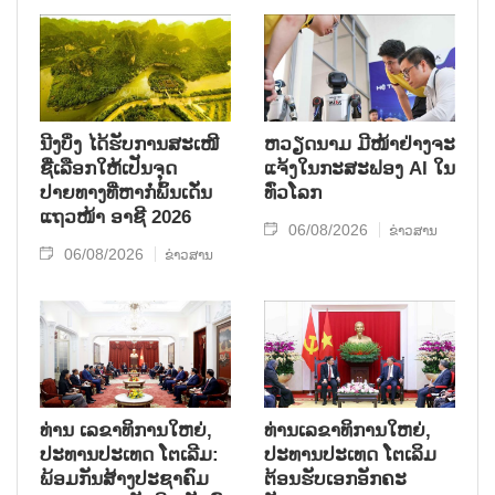
ນີງບິ່ງ ໄດ້ຮັບການສະເໜີ
ຫວຽດນາມ ມີໜ້າຢ່າງຈະ
ຊື່ເລືອກໃຫ້ເປັນຈຸດ
ແຈ້ງໃນກະສະຟອງ AI ໃນ
ປາຍທາງທີ່ຫາກໍ່ພົ້ນເດັ່ນ
ທົ່ວໂລກ
ແຖວໜ້າ ອາຊີ 2026
06/08/2026
ຂ່າວສານ
06/08/2026
ຂ່າວສານ
ທ່ານ ເລຂາທິການໃຫຍ່,
ທ່ານເລຂາທິການໃຫຍ່,
ປະທານປະເທດ ໂຕເລີມ:
ປະທານປະເທດ ໂຕເລິມ
ພ້ອມກັນສ້າງປະຊາຄົມ
ຕ້ອນຮັບເອກອັກຄະ