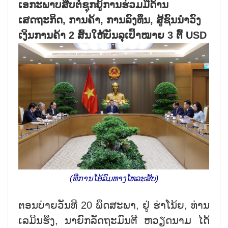
ເອກະພາບສືບຕໍ່ຊຸກຍູ້ການຮ່ວມມືດ້ານ
ເສດຖະກິດ, ການຄ້າ, ການລົງທຶນ, ສູ້ຊົນນຳວົງ
ເງິນການຄ້າ 2 ສົ້ນໃຫ້ບັນລຸເປົ້າໝາຍ 3 ຕື້ USD
(ທີ່ການໂອ້ລົມທາງໂທລະສັບ)
ຕອນ​ບ່າ​ຍ​ວັນ​ທີ 20 ພຶດ​ສະ​ພາ, ຢູ່ ຮ່າ​ໂນ້ຍ, ທ່ານ
ເລ​ມິນ​ຮຶງ, ນ​າ​ຍົ​ກ​ລັດ​ຖະ​ມົນ​ຕີ ຫວຽດ​ນາມ ໄດ້​