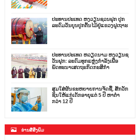
ປະທານປະເທດ ຫງວຽນຊວນຟຸກ ປຸກ
ລະດົມວັນບຸນປູກຕົ້ນໄມ້ຢູ່ແຂວງຝູເຖາະ
ປະທານປະເທດ ຫວຽດນາມ ຫງວຽນຊ
ວັນຟຸກ: ລະດົມທຸກແຫຼ່ງກຳລັງເພື່ອ
ພັດທະນາເສດຖະກິດກະສິກຳ
ສຸມໃສ່ຜັນຂະຫຍາຍການຈັດຊື້, ສັກວັກ
ຊິນໃຫ້ແກ່ເດັກອາຍຸແຕ່ 5 ປີ ຫາຕ່ຳ
ກວ່າ 12 ປີ
ອ່ານສື່ສິ່ງພິມ