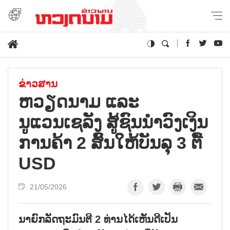
ຂ່າວສານ
ຫວຽດນາມ ແລະ
ນູແວນເຊລັງ ສູ້ຊົນນຳວົງເງິນ
ການຄ້າ 2 ສົ້ນໃຫ້ບັນລຸ 3 ຕື້
USD
21/05/2026
ນາຍົກລັດຖະມົນຕີ 2 ທ່ານໄດ້ເຫັນດີເປັນ