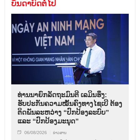
ບັນດາບົດຕໍ່ໄປ
ທ່ານນາຍົກລັດຖະມົນຕີ ເລມິນຮຶງ:
ຮັບປະກັນຄວາມໝັ້ນຄົງທາງໄຊເບີ ຕ້ອງ
ຕິດພັນລະຫວ່າງ “ປົກປ້ອງລະບົບ”
ແລະ “ປົກປ້ອງມະນຸດ”
06/08/2026
ຂ່າວສານ