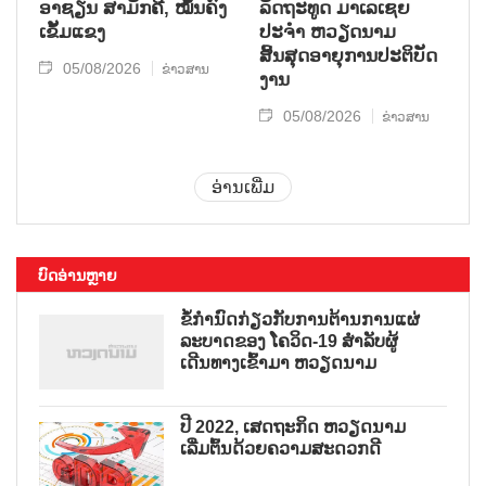
ອາຊຽນ ສາມັກຄີ, ໝັ້ນຄົງ
ລັດຖະທູດ ມາເລເຊຍ
ເຂັ້ມແຂງ
ປະຈຳ ຫວຽດນາມ
ສິ້ນສຸດອາຍຸການປະຕິບັດ
05/08/2026
ຂ່າວສານ
ງານ
05/08/2026
ຂ່າວສານ
ອ່ານເພີ່ມ
ບົດອ່ານຫຼາຍ
ຂໍ້ກຳນົດກ່ຽວກັບການຕ້ານການແຜ່
ລະບາດຂອງ ໂຄວິດ-19 ສຳລັບຜູ້
ເດີນທາງເຂົ້າມາ ຫວຽດນາມ
ປີ 2022, ເສດຖະກິດ ຫວຽດນາມ
ເລີ່ມຕົ້ນດ້ວຍຄວາມສະດວກດີ