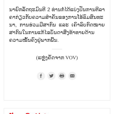
ນາ​ຍົກ​ລັດ​ຖະ​ມົນ​ຕີ 2 ທ່ານກໍ່​ໄດ້​ແບ່ງ​ປັນ​ການ​ຕີ​ລາ​
ຄາ​ກ່ຽວ​ກັບ​ຄວາມ​ສຳ​ຄັນ​ຂອງ​ການ​ໂອ້​ລົມ​ສົນ​ທະ​
ນາ, ການ​ຮ່ວມ​ມື​ສາກ​ົນ ແລະ ເຄົາ​ລົບ​ກົດ​ໝາຍ​
ສາ​ກົນ​ໃນ​ການ​ແກ້​ໄຂ​ບັນ​ດາ​ສິ່ງ​ທ້າ​ທາຍ​ດ້ານ​
ຄວາມ​ໝັ້ນ​ຄົງ​ຢູ່​ພາກ​ພື້ນ.
(ແຫຼ່ງຄັດຈາກ VOV)