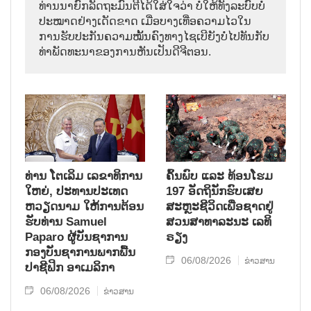
ທ່ານນາຍົກລັດຖະມົນຕີໄດ້ໃສ່ໃຈວ່າ ບໍ່ໃຫ້ທັງລະບົບບໍ່
ປະໝາດຢ່າງເດັດຂາດ ເມື່ອບາງເທື່ອຄວາມໄວໃນ
ການຮັບປະກັນຄວາມໝັ້ນຄົງທາງໄຊເບີຍັງບໍ່ໄປທັນກັບ
ທ່າພັດທະນາຂອງການຫັນເປັນດີຈີຕອນ.
ທ່ານ ໂຕ​ເລິມ ເລ​ຂາ​ທິ​ການ​
ຄົ້ນ​ພົບ ແລະ ທ້ອນ​ໂຮມ
ໃຫຍ່, ປະ​ທານ​ປະ​ເທດ ​
197 ອັດ​ຖິ​ນັກ​ຮົບ​ເສຍ​
ຫວຽດ​ນາມ ໃຫ້​ການ​ຕ້ອນ​
ສະຫຼະ​ຊີ​ວິດ​ເພື່ອ​ຊາດ​ຢູ່​
ຮັບ​ທ່ານ Samuel
ສວນ​ສາ​ທາ​ລະ​ນະ ເລ​ທິ​
Paparo ຜູ້​ບັນ​ຊາ​ການ
ຣຽງ
ກອງ​ບັນ​ຊາ​ການພາກ​ພື້ນ​
06/08/2026
ຂ່າວສານ
ປາ​ຊີ​ຟິກ ອາ​ເມ​ລິ​ກາ
06/08/2026
ຂ່າວສານ