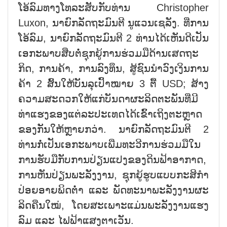
ໂອ້​ລົມ​ທາງ​ໂທ​ລະ​ສັບ​ກັບ​ທ່ານ Christopher
Luxon, ນາ​ຍົກ​ລັດ​ຖະ​ມົນ​ຕີ ນູແວນເຊລັງ. ທີ່​ການ​
ໂອ້​ລົມ​, ນາ​ຍົກ​ລັດ​ຖະ​ມົນ​ຕີ 2 ທ່ານ​ໄດ້​ເຫັນ​ດີເປັນ
ເອກະພາບ​ສືບ​ຕໍ່​ຊຸກ​ຍູ້​ການ​ຮ່ວມ​ມື​ດ້ານ​ເສດ​ຖະ​
ກິດ, ການ​ຄ້າ, ກາ​ນ​ລົງ​ທຶນ, ສູ້​ຊົນ​ນຳ​ວົງ​ເງິນ​ການ​
ຄ້າ 2 ສົ້ນ​ໃຫ້​ບັນ​ລຸ​ເປົ້າ​ໝາຍ 3 ຕື້ USD; ສ້າງ​
ຄວາມສະ​ດວກ​ໃຫ​້​ແກ່​ບັນ​ດາ​ຜະ​ລິ​ດ​ຕະ​ພັນ​ທີ່​ມີ​
ທ່າ​ແຮງ​ຂອງ​ແຕ່​ລະ​ປະ​ເທດ​ໄດ້ເຂົ້າ​ເຖິງ​ຕະ​ຫຼາດ​
ຂອງ​ກັນ​ໃຫ້​ຫຼາຍກວ່າ. ນາ​ຍົກ​ລັດ​ຖະ​ມົນ​ຕີ 2
ທ່ານກໍ່​ເປັນເອກະພາບເພີ່ມ​ທະ​ວີ​ການ​ຮ່ວມ​ມື​ໃນ​
ການ​ຮັບ​ມື​ກັບ​ການ​ປ່ຽ​ນ​ແປງ​ຂອງ​ດິນ​ຟ້າອ​າ​ກາດ,
ການ​ຫັນ​ປ່ຽນ​ພະ​ລັງ​ງານ, ຊຸກ​ຍູ້​ຮູບ​ແບບ​ກະ​ສິ​ກຳ​
ປ່ອຍ​ອາຍ​ພິດ​ຕ່ຳ ແລະ ພັດ​ທະ​ນາ​ພະ​ລັງ​ງານ​ຜະ​
ລິດ​ຄືນ​ໃໝ່, ໂດຍ​ສະ​ເພາະ​ແມ່ນ​ພະ​ລັງ​ງານ​ແຮງ​
ລົມ ແລະ ໄຟ​ຟ້າ​ແສງ​ຕາ​ເວັນ.