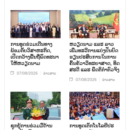
ການ​ທູດ​ຮ່ວມ​ເດີນ​ທາງ​
ຫວຽດ​ນາມ ແລະ ລາວ​
ພ້ອມກັບ​ວິ​ສາ​ຫະ​ກ​ິດ,
ເພີ່ມ​ທະ​ວີ​ການ​ແບ່​ງ​ປັນ​ບົດ​
ເປີດກວ້າງ​ພື້ນ​ຖີ່​ພັດ​ທະ​ນາ​
ຮຽນ​ປະ​ສົບ​ການ​ໃນ​ການ​
ໃຫ້​ຫວຽດ​ນາມ
ຄົ້ນ​ຄ້​ວາ​ວິ​ທະ​ຍາ​ສາດ, ທິດ​
ສະ​ດີ ແລະ ພຶດ​ຕິ​ກຳຕົວ​ຈິງ
07/08/2026
ຂ່າວສານ
07/08/2026
ຂ່າວສານ
ຊຸກ​ຍູ້​ການ​ຮ່ວມ​ມື​ດ້ານ​
ການ​ທູດ​ເຕັກ​ໂນ​ໂລ​ຢີ​ປະ​