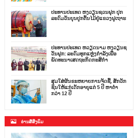
ປະທານປະເທດ ຫງວຽນຊວນຟຸກ ປຸກ
ລະດົມວັນບຸນປູກຕົ້ນໄມ້ຢູ່ແຂວງຝູເຖາະ
ປະທານປະເທດ ຫວຽດນາມ ຫງວຽນຊ
ວັນຟຸກ: ລະດົມທຸກແຫຼ່ງກຳລັງເພື່ອ
ພັດທະນາເສດຖະກິດກະສິກຳ
ສຸມໃສ່ຜັນຂະຫຍາຍການຈັດຊື້, ສັກວັກ
ຊິນໃຫ້ແກ່ເດັກອາຍຸແຕ່ 5 ປີ ຫາຕ່ຳ
ກວ່າ 12 ປີ
ອ່ານສື່ສິ່ງພິມ