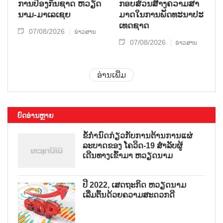
ການ​ປ້ອງ​ກັນ​ຊາດ ຫວຽດ​
ກອບ​ສ່ວນ​ສ້າງ​ຄວາມ​ສາ​
ນາມ-ມາ​ເລ​ເຊຍ
ມາດ​ໃນ​ການ​ພັດ​ທະ​ນາ​ປະ​
ເທດ​ຊາດ
07/08/2026
ຂ່າວສານ
07/08/2026
ຂ່າວສານ
ອ່ານເພີ່ມ
ບົດອ່ານຫຼາຍ
ຂໍ້ກຳນົດກ່ຽວກັບການຕ້ານການແຜ່
ລະບາດຂອງ ໂຄວິດ-19 ສຳລັບຜູ້
ເດີນທາງເຂົ້າມາ ຫວຽດນາມ
ປີ 2022, ເສດຖະກິດ ຫວຽດນາມ
ເລີ່ມຕົ້ນດ້ວຍຄວາມສະດວກດີ