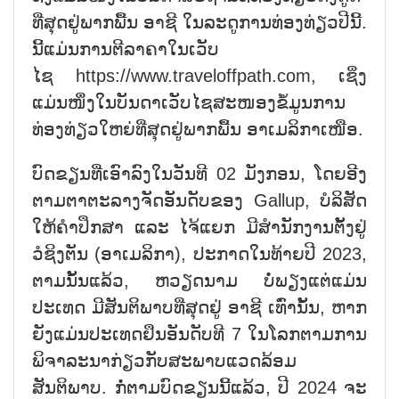
ທີ່ສຸດຢູ່ພາກພື້ນ ອາຊີ ໃນລະດູການທ່ອງທ່ຽວປີນີ້.
ນີ້ແມ່ນການຕີລາຄາໃນເວັບ
ໄຊ
https://www.traveloffpath.com
, ເຊິ່ງ
ແມ່ນໜຶ່ງໃນບັນດາເວັບໄຊສະໜອງຂໍ້ມູນການ
ທ່ອງທ່ຽວໃຫຍ່ທີ່ສຸດຢູ່ພາກພື້ນ ອາເມລິກາເໜືອ.
ບົດຂຽນທີ່ເອົາລົງໃນວັນທີ 02 ມັງກອນ, ໂດຍອີງ
ຕາມຕາຕະລາງຈັດອັນດັບຂອງ Gallup, ບໍລິສັດ
ໃຫ້ຄຳປຶກສາ ແລະ ໄຈ້ແຍກ ມີສຳນັກງານຕັ້ງຢູ່
ວໍຊິງຕັນ (ອາເມລິກາ), ປະກາດໃນທ້າຍປີ 2023,
ຕາມນັ້ນແລ້ວ, ຫວຽດນາມ ບໍ່ພຽງແຕ່ແມ່ນ
ປະເທດ ມີສັນຕິພາບທີ່ສຸດຢູ່ ອາຊີ ເທົ່ານັ້ນ, ຫາກ
ຍັງແມ່ນປະເທດຢຶນອັນດັບທີ 7 ໃນໂລກຕາມການ
ພິຈາລະນາກ່ຽວກັບສະພາບແວດລ້ອມ
ສັນຕິພາບ. ກໍ່ຕາມບົດຂຽນນີ້ແລ້ວ, ປີ 2024 ຈະ