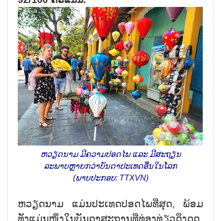
ຫວຽດນາມ ມີຄວາມປອດໄພ ແລະ ມີສະຖຽນ
ລະພາບຫຼາຍກວ່າບັນດາປະເທດອື່ນໃນໂລກ
(ພາບປະກອບ: TTXVN)
ຫວຽດນາມ ແມ່ນປະເທດປອດໄພທີ່ສຸດ, ພ້ອມ
ທັງແມ່ນໜຶ່ງໃນບັນດາສະຖານທີ່ທ່ອງທ່ຽວດຶງດູດ