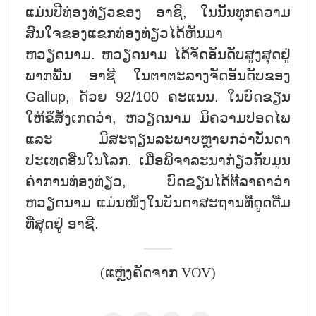
ແມ່ນປີທ່ອງທ່ຽວຂອງ ອາຊີ, ໃນນັ້ນທຸກຄວາມ
ສົນໃຈຂອງແຂກທ່ອງທ່ຽວໄດ້ຫັນມາ
ຫວຽດນາມ. ຫວຽດນາມ ໄດ້ຈັດອັນດັບສູງສຸດຢູ່
ພາກພື້ນ ອາຊີ ໃນຕາຕະລາງຈັດອັນດັບຂອງ
Gallup, ດ້ວຍ 92/100 ຄະແນນ. ໃນບົດຂຽນ
ໃຫ້ຂໍ້ສັງເກດວ່າ, ຫວຽດນາມ ມີຄວາມປອດໄພ
ແລະ ມີສະຖຽນລະພາບຫຼາຍກວ່າບັນດາ
ປະເທດອື່ນໃນໂລກ. ເມື່ອພິຈາລະນາກ່ຽວກັບມູນ
ຄ່າການທ່ອງທ່ຽວ, ບົດຂຽນໄດ້ຕີລາຄາວ່າ
ຫວຽດນາມ ແມ່ນໜຶ່ງໃນບັນດາສະຖານທີ່ດູດດື່ມ
ທີ່ສຸດຢູ່ ອາຊີ.
(ແຫຼ່ງຄັດຈາກ VOV)