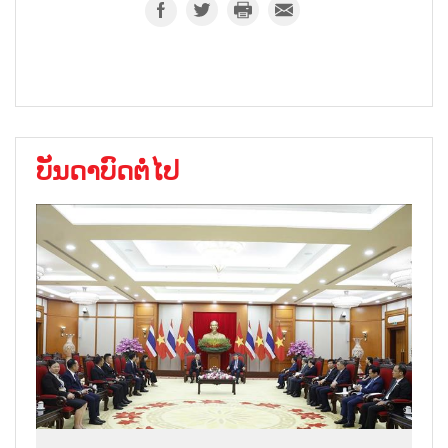
ບັນດາບົດຕໍ່ໄປ