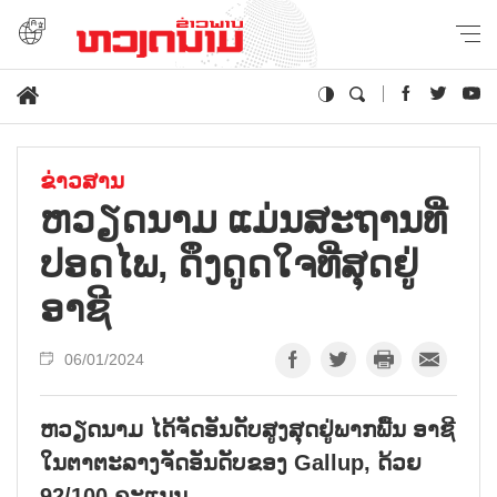
ຂ່າວສານ
ຫວຽດນາມ ແມ່ນສະຖານທີ່
ປອດໄພ, ດຶງດູດໃຈທີ່ສຸດຢູ່
ອາຊີ
06/01/2024
ຫວຽດນາມ ໄດ້ຈັດອັນດັບສູງສຸດຢູ່ພາກພື້ນ ອາຊີ
ໃນຕາຕະລາງຈັດອັນດັບຂອງ Gallup, ດ້ວຍ
92/100 ຄະແນນ.