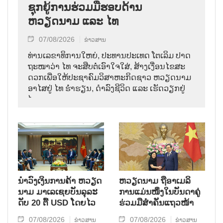
ຊຸກຍູ້ການຮ່ວມມືຮອບດ້ານ
ຫວຽດນາມ ແລະ ໄທ
07/08/2026
ຂ່າວສານ
ທ່ານ​ເລ​ຂາ​ທິ​ການ​ໃຫຍ່, ປະ​ທານ​ປະ​ເທດ ໂຕ​ເລິມ ປາດ​
ຖະ​ໜາ​ວ່າ ໄທ​ ຈະ​ສືບ​ຕໍ່​ເອົາ​ໃຈ​ໃສ່, ສ້າງ​ເງື່ອນ​ໄຂ​ສະ​
ດວກ​ເພື່ອ​ໃຫ້​ປະ​ຊາ​ຄົມ​ວ​ິ​ສາ​ຫະ​ກິດ​ຊາວ ຫວຽດ​ນາມ
ອາ​ໄສ​ຢູ່ ໄທ ຮ່ຳ​ຮຽນ, ດຳ​ລົງ​ຊີ​ວິດ ແລະ ເຮັດ​ວຽກ​ຢູ່​
ໄທ.
ນຳ​ວົງ​ເງິນ​ການ​ຄ້າ ຫວຽດ​
ຫ​ວຽດ​ນາມ ຖື​ອາ​ເມ​ລິ​
ນາມ ມາ​ເລ​ເຊຍ​ບັນ​ລຸ​ລະ​
ການ​ແມ່ນ​ໜຶ່ງ​ໃນ​ບັນ​ດາ​ຄູ່​
ດັບ 20 ຕື້ USD ໂດຍ​ໄວ
ຮ່ວມ​ມື​ສຳ​ຄັນ​ແຖວ​ໜ້າ
07/08/2026
07/08/2026
ຂ່າວສານ
ຂ່າວສານ