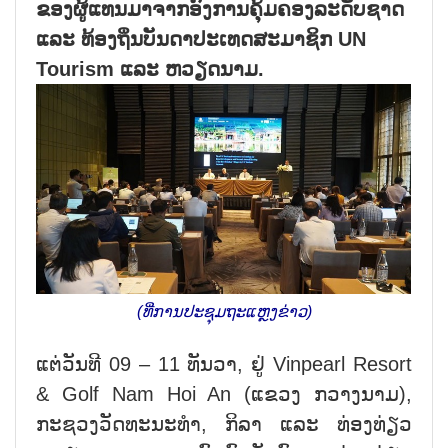
ຂອງຜູ້ແທນມາຈາກອົງການຄຸ້ມຄອງລະດັບຊາດ
ແລະ ທ້ອງຖິ່ນບັນດາປະເທດສະມາຊິກ UN
Tourism ແລະ ຫວຽດນາມ.
(ທີ່ການປະຊຸມຖະແຫຼງຂ່າວ)
ແຕ່ວັນທີ 09 – 11 ທັນວາ, ຢູ່ Vinpearl Resort
& Golf Nam Hoi An (ແຂວງ ກວາງນາມ),
ກະຊວງວັດທະນະທຳ, ກິລາ ແລະ ທ່ອງທ່ຽວ