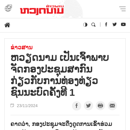
ຂ່າວສານ
ຫວຽດນາມ ເປັນເຈົ້າພາບ
ຈັດກອງປະຊຸມສາກົນ
ກ່ຽວກັບການທ່ອງທ່ຽວ
ຊົນນະບົດຄັ້ງທີ 1
23/11/2024
ຄາດວ່າ, ກອງປະຊຸມຈະດຶງດູດການເຂົ້າຮ່ວມ