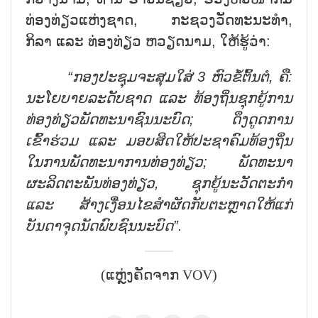
ທ່ອງທ່ຽວແຫ່ງຊາດ, ກະຊວງວັດທະນະທຳ,
ກິລາ ແລະ ທ່ອງທ່ຽວ ຫວຽດນາມ, ໃຫ້ຮູ້ວ່າ:
“ກອງປະຊຸມຈະສຸມໃສ່ 3 ຫົວຂໍ້ຕົ້ນຕໍ, ຄື:
ນະໂຍບາຍລະດັບຊາດ ແລະ ທ້ອງຖິ່ນຊຸກຍູ້ການ
ທ່ອງທ່ຽວພັດທະນາຊົນນະບົດ; ດຶງດູດການ
ເຂົ້າຮ່ວມ ແລະ ມອບສິດໃຫ້ປະຊາຄົມທ້ອງຖິ່ນ
ໃນການພັດທະນາການທ່ອງທ່ຽວ; ພັດທະນາ
ຜະລິດຕະພັນທ່ອງທ່ຽວ, ຊຸກຍູ້ນະວັດຕະກຳ
ແລະ ສ້າງເງື່ອນໄຂສຳຜັດກັບຕະຫຼາດໃຫ້ແກ່
ບັນດາຈຸດນັດພົບຊົນນະບົດ”.
(ແຫຼ່ງຄັດຈາກ VOV)