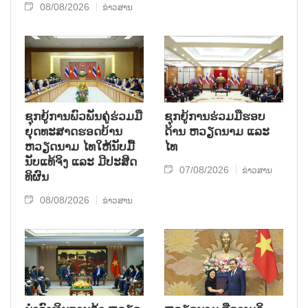
08/08/2026
ຂ່າວສານ
ຊຸກ​ຍູ້​ການ​ພົວ​ພັນ​ຄູ່​ຮ່ວມ​ມື​
ຊຸກຍູ້ການຮ່ວມມືຮອບ
ຍຸດ​ທະ​ສາດ​ຮອດ​ບ້ານ
ດ້ານ ຫວຽດນາມ ແລະ
ຫວຽດ​ນາມ ໄທ​ໃຫ້​ນັບ​ມື້​
ໄທ
ນັບ​ແທ້​ຈິງ ແລະ ມີ​ປະ​ສິດ​
07/08/2026
ຂ່າວສານ
ທິ​ຜົນ
08/08/2026
ຂ່າວສານ