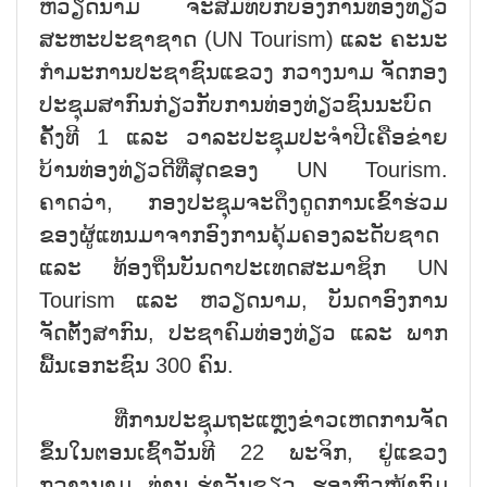
ຫວຽດນາມ ຈະສົມທົບກັບອົງການທ່ອງທ່ຽວ
ສະຫະປະຊາຊາດ (UN Tourism) ແລະ ຄະນະ
ກຳມະການປະຊາຊົນແຂວງ ກວາງນາມ ຈັດກອງ
ປະຊຸມສາກົນກ່ຽວກັບການທ່ອງທ່ຽວຊົນນະບົດ
ຄັ້ງທີ 1 ແລະ ວາລະປະຊຸມປະຈຳປີເຄືອຂ່າຍ
ບ້ານທ່ອງທ່ຽວດີທີ່ສຸດຂອງ UN Tourism.
ຄາດວ່າ, ກອງປະຊຸມຈະດຶງດູດການເຂົ້າຮ່ວມ
ຂອງຜູ້ແທນມາຈາກອົງການຄຸ້ມຄອງລະດັບຊາດ
ແລະ ທ້ອງຖິ່ນບັນດາປະເທດສະມາຊິກ UN
Tourism ແລະ ຫວຽດນາມ, ບັນດາອົງການ
ຈັດຕັ້ງສາກົນ, ປະຊາຄົມທ່ອງທ່ຽວ ແລະ ພາກ
ພື້ນເອກະຊົນ 300 ຄົນ.
ທີ່ການປະຊຸມຖະແຫຼງຂ່າວເຫດການຈັດ
ຂຶ້ນໃນຕອນເຊົ້າວັນທີ 22 ພະຈິກ, ຢູ່ແຂວງ
ກວາງນາມ, ທ່ານ ຮ່າວັນຊຽວ, ຮອງຫົວໜ້າກົມ