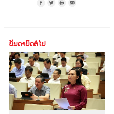
ບັນດາບົດຕໍ່ໄປ