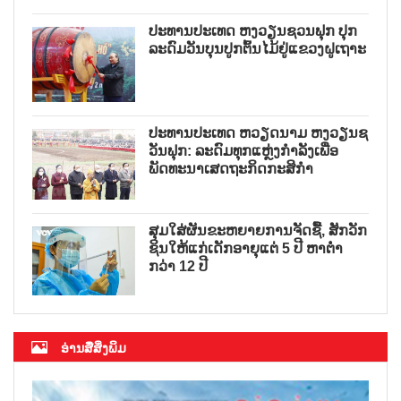
ປະທານປະເທດ ຫງວຽນຊວນຟຸກ ປຸກ
ລະດົມວັນບຸນປູກຕົ້ນໄມ້ຢູ່ແຂວງຝູເຖາະ
ປະທານປະເທດ ຫວຽດນາມ ຫງວຽນຊ
ວັນຟຸກ: ລະດົມທຸກແຫຼ່ງກຳລັງເພື່ອ
ພັດທະນາເສດຖະກິດກະສິກຳ
ສຸມໃສ່ຜັນຂະຫຍາຍການຈັດຊື້, ສັກວັກ
ຊິນໃຫ້ແກ່ເດັກອາຍຸແຕ່ 5 ປີ ຫາຕ່ຳ
ກວ່າ 12 ປີ
ອ່ານສື່ສິ່ງພິມ