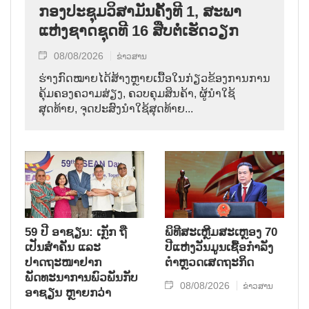
ກອງປະຊຸມວິສາມັນຄັ້ງທີ 1, ສະພາ
ແຫ່ງຊາດຊຸດທີ 16 ສືບຕໍ່ເຮັດວຽກ
08/08/2026
ຂ່າວສານ
ຮ່າງກົດໝາຍໄດ້ສ້າງຫຼາຍເນື້ອໃນກ່ຽວຂ້ອງການການ
ຄຸ້ມຄອງຄວາມສ່ຽງ, ຄວບຄຸມສິນຄ້າ, ຜູ້ນຳໃຊ້
ສຸດທ້າຍ, ຈຸດປະສົງນຳໃຊ້ສຸດທ້າຍ...
59 ປີ ອາຊຽນ: ເກຼັກ ຖື
ພິທີສະເຫຼີມສະເຫຼອງ 70
ເປັນສຳຄັນ ແລະ
ປີແຫ່ງວັນມູນເຊື້ອກຳລັງ
ປາດຖະໜາຢາກ
ຕຳຫຼວດເສດຖະກິດ
ພັດທະນາການພົວພັນກັບ
08/08/2026
ຂ່າວສານ
ອາຊຽນ ຫຼາຍກວ່າ