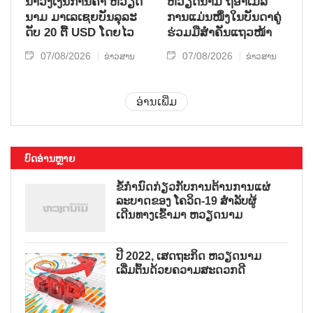
ນຳ​ວົງ​ເງິນ​ການ​ຄ້າ ຫວຽດ​
ຫ​ວຽດ​ນາມ ຖື​ອາ​ເມ​ລິ​
ນາມ ມາ​ເລ​ເຊຍ​ບັນ​ລຸ​ລະ​
ການ​ແມ່ນ​ໜຶ່ງ​ໃນ​ບັນ​ດາ​ຄູ່​
ດັບ 20 ຕື້ USD ໂດຍ​ໄວ
ຮ່ວມ​ມື​ສຳ​ຄັນ​ແຖວ​ໜ້າ
07/08/2026
07/08/2026
ຂ່າວສານ
ຂ່າວສານ
ອ່ານເພີ່ມ
ບົດອ່ານຫຼາຍ
ຂໍ້ກຳນົດກ່ຽວກັບການຕ້ານການແຜ່
ລະບາດຂອງ ໂຄວິດ-19 ສຳລັບຜູ້
ເດີນທາງເຂົ້າມາ ຫວຽດນາມ
ປີ 2022, ເສດຖະກິດ ຫວຽດນາມ
ເລີ່ມຕົ້ນດ້ວຍຄວາມສະດວກດີ