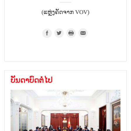
(ແຫຼ່ງຄັດຈາກ VOV)
ບັນດາບົດຕໍ່ໄປ