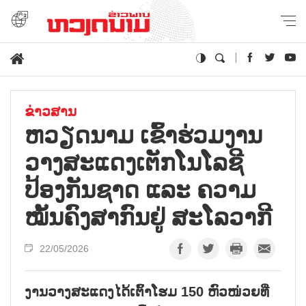
ຂ່າວສານ
ຫວຽດນາມ ເຂົ້າຮ່ວມງານ
ວາງສະແດງເຕັກໂນໂລຊີ
ປ້ອງກັນຊາດ ແລະ ຄວາມ
ໝັ້ນຄົງສາກົນຢູ່ ສະໂລວາກີ
22/05/2026
ງານວາງສະແດງໄດ້ເຕົ້າໂຮມ 150 ຫົວໜ່ວຍທີ່