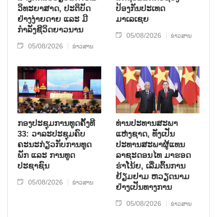
ວິທະຍາສາດ, ປະຕິບັດ
ປ້ອງກັນປະເທດ
ຢ່າງງ່າຍດາຍ ແລະ ມີ
ມາເລເຊຍ
ກຳລັງຊີວິດຍາວນານ
05/08/2026
ຂ່າວສານ
05/08/2026
ຂ່າວສານ
ກອງປະຊຸມການທູດຄັ້ງທີ
ທ່ານປະທານສະພາ
33: ວາລະປະຊຸມຄົບ
ແຫ່ງຊາດ, ທັງເປັນ
ຄະນະກ່ຽວກັບການທູດ
ປະທານສະພາຜູ້ແທນ
ພັກ ແລະ ການທູດ
ລາຊະດອນໄທ ມາຮອດ
ປະຊາຊົນ
ຮ່າໂນ້ຍ, ເລີ່ມຕົ້ນການ
ຢ້ຽມຢາມ ຫວຽດນາມ
05/08/2026
ຂ່າວສານ
ຢ່າງເປັນທາງການ
05/08/2026
ຂ່າວສານ