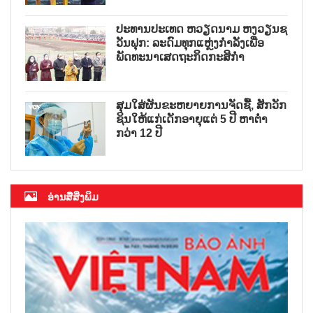
ປະທານປະເທດ ຫວຽດນາມ ຫງວຽນຊ
ວັນຟຸກ: ລະດົມທຸກແຫຼ່ງກຳລັງເພື່ອ
ພັດທະນາເສດຖະກິດກະສິກຳ
ສຸມໃສ່ຜັນຂະຫຍາຍການຈັດຊື້, ສັກວັກ
ຊິນໃຫ້ແກ່ເດັກອາຍຸແຕ່ 5 ປີ ຫາຕ່ຳ
ກວ່າ 12 ປີ
ອ່ານສື່ສິ່ງພິມ