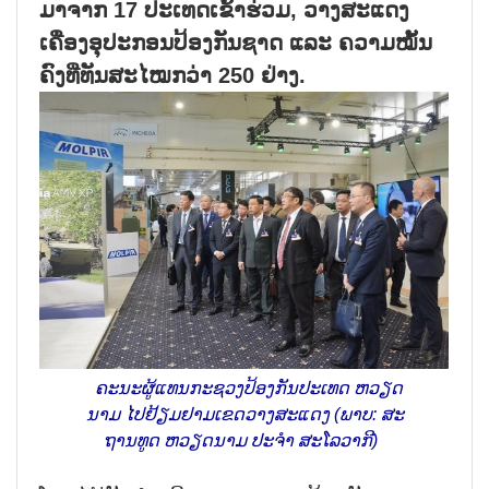
ມາຈາກ 17 ປະເທດເຂົ້າຮ່ວມ, ວາງສະແດງ
ເຄື່ອງອຸປະກອນປ້ອງກັນຊາດ ແລະ ຄວາມໝັ້ນ
ຄົງທີ່ທັນສະໄໝກວ່າ 250 ຢ່າງ.
ຄະ​ນະ​ຜູ້​ແທນ​ກະ​ຊວງ​ປ້ອງ​ກັນ​ປະ​ເທດ ຫວຽດ​
ນາມ ໄປ​ຢ້ຽມ​ຢາມ​ເຂດ​ວາງ​ສະ​ແດງ (ພາບ: ສະ​
ຖານ​ທູດ ຫວຽດ​ນາມ ປະ​ຈຳ ສະ​ໂລ​ວາ​ກີ)