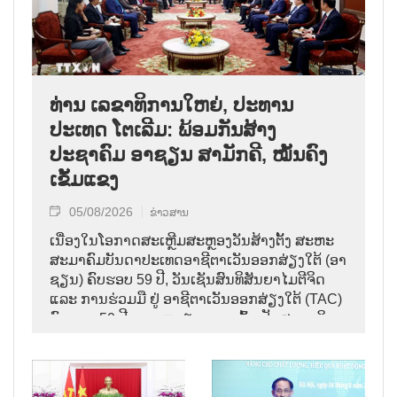
ທ່ານ ເລຂາທິການໃຫຍ່, ປະທານ
ປະເທດ ໂຕເລີມ: ພ້ອມກັນສ້າງ
ປະຊາຄົມ ອາຊຽນ ສາມັກຄີ, ໝັ້ນຄົງ
ເຂັ້ມແຂງ
05/08/2026
ຂ່າວສານ
ເນື່ອງໃນໂອກາດສະເຫຼີມສະຫຼອງວັນສ້າງຕັ້ງ ສະຫະ
ສະມາຄົມບັນດາປະເທດອາຊີຕາເວັນອອກສ່ຽງໃຕ້ (ອາ
ຊຽນ) ຄົບຮອບ 59 ປີ, ວັນເຊັນສົນທິສັນຍາໄມຕີຈິດ
ແລະ ການຮ່ວມມື ຢູ່ ອາຊີຕາເວັນອອກສ່ຽງໃຕ້ (TAC)
ຄົບຮອບ 50 ປີ ແລະ ຫວຽດນາມ ເຂົ້າເປັນສະມາຊິກ
ອາຊຽນ ຄົບຮອບ 31 ປີ,