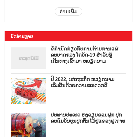
ອ່ານເພີ່ມ
ບົດອ່ານຫຼາຍ
ຂໍ້ກຳນົດກ່ຽວກັບການຕ້ານການແຜ່
ລະບາດຂອງ ໂຄວິດ-19 ສຳລັບຜູ້
ເດີນທາງເຂົ້າມາ ຫວຽດນາມ
ປີ 2022, ເສດຖະກິດ ຫວຽດນາມ
ເລີ່ມຕົ້ນດ້ວຍຄວາມສະດວກດີ
ປະທານປະເທດ ຫງວຽນຊວນຟຸກ ປຸກ
ລະດົມວັນບຸນປູກຕົ້ນໄມ້ຢູ່ແຂວງຝູເຖາະ