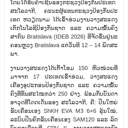
ໂດຍ​ໄດ້​ຮັບ​ຄຳ​ເຊີນ​ຂອງ​ກະ​ຊວງ​ປ້ອງ​ກັນ​ປະ​ເທດ
ສະ​ໂລ​ວາ​ກີ, ຄະ​ນະ​ຜູ້​ແທນ​ກະ​ຊວງ​ປ້ອງ​ກັນ​ປະ​
ເທດ​ ຫວຽດ​ນາມ ໄດ້​ເຂົ້າ​ຮ່ວມ​ງານ​ວາງ​ສະ​ແດງ​
ເຕັກ​ໂນ​ໂລ​ຊີ​ປ້ອງ​ກັນ​ຊາດ ແລະ ຄວາມ​ໝັ້ນ​ຄົງ​
ສາ​ກົນ Bratislava (IDEB 2026) ທີ່​ຈັດ​ຂຶ້ນ​ຢູ່​ນະ​
ຄອນ​ຫຼວງ Bratislava ແຕ່​ວັນ​ທີ 12 – 14 ພຶດ​ສະ​
ພາ.
ງານ​ວາງ​ສະ​ແດງ​ໄດ້​ເຕົ້າ​ໂຮມ 150 ​ຫົວ​ໜ່ວຍ​ທີ່​
ມາ​ຈາກ 17 ປະ​ເທດ​ເຂົ້າ​ຮ່ວມ, ວາງ​ສະ​ແດງ​
ເຄື່ອງ​ອຸ​ປະ​ກອນ​ປ້ອງ​ກັນ​ຊາດ ແລະ ຄ​ວາມ​ໝັ້ນ​
ຄົງທີ່​ທັນ​ສະ​ໄໝ​ກວ່າ 250 ຢ່າງ. ພ້ອມ​ກັບ​ບັນ​ດາ​
ອາ​ວຸດ​ທີ່​ໂດດ​ເດັ່ນ​ຂອງ ສະ​ໂລ​ວາ​ກີ, ຄື: ປືນ​ໃຫຍ່
ຂັບ​ເຄື່ອນ​ເອງ ShKH EVA M3 6×6 ລຸ້ນ​ໃໝ່,
ລະ​ບົບ​​ປືນຄົກ​ຂັບ​ເຄື່ອນເອງ SAM120 ແລະ ລົດ​
ບັນ​ຊາ​ເຄື່ອນ​​ທີ່ CPV II, ງານ​ວາ​ງ​ສະ​ແດງ​ຍັງ​