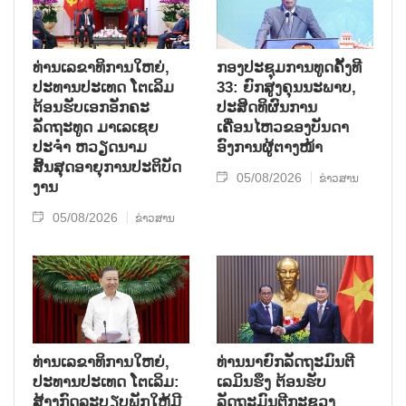
ທ່ານເລຂາທິການໃຫຍ່,
ກອງປະຊຸມການທູດຄັ້ງທີ
ປະທານປະເທດ ໂຕເລິມ
33: ຍົກສູງຄຸນນະພາບ,
ຕ້ອນຮັບເອກອັກຄະ
ປະສິດທິຜົນການ
ລັດຖະທູດ ມາເລເຊຍ
ເຄື່ອນໄຫວຂອງບັນດາ
ປະຈຳ ຫວຽດນາມ
ອົງການຜູ້ຕາງໜ້າ
ສິ້ນສຸດອາຍຸການປະຕິບັດ
05/08/2026
ຂ່າວສານ
ງານ
05/08/2026
ຂ່າວສານ
ທ່ານເລຂາທິການໃຫຍ່,
ທ່ານນາຍົກລັດຖະມົນຕີ
ປະທານປະເທດ ໂຕເລິມ:
ເລມິນຮຶງ ຕ້ອນຮັບ
ສ້າງກົດລະບຽບພັກໃຫ້ມີ
ລັດຖະມົນຕີກະຊວງ