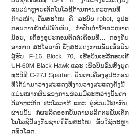
ແນະ​ນຳ​ຫຼາຍ​ເຕັກ​ໂນ​ໂລ​ຊີ​ດ້ານ​ການ​ທະ​ຫານ​ທີ່​
ກ້າວ​ໜ້າ, ທັນ​ສະ​ໄໝ​, ຄື: ລະ​ບົບ​ robot, ອຸ​ປະ​
ກອນ​ການ​ບິນບໍ່​ມີ​ຄົນ​ຂັບ, ກຳ​ປັ່ນ​ດຳ​ນ້ຳ​ຂະ​ໜາດ​
ນ້​ອຍ, ເຄື່ອງ​ອຸ​ປະ​ກອນ​ຕິດ​ຕໍ່​ເຄື່ອນ​​ທີ່… ກອງ​ທັບ​
ອາ​ກາດ ສະ​ໂລ​ວາ​ກີ ຍັງ​ສະ​ແດງ​ການ​ຂັບ​ເຮືອ​ບິນ​
ສູ້​ຮົບ F-16 Block 70, ເຮືອ​ບິນ​ເຮ​ລີ​ກອບ​ເຕີ
UH-60M Black Hawk ແລະ ເຮືອ​ບິນ​ຂົນ​ສົ່ງ​ຍຸດ​
ທະ​ວິ​ທີ C-27J Spartan. ບັນ​ດ​າ​ເຄື່ອງ​ອຸ​ປະ​ກອນ​
ທີ່​ໄດ້​ນຳ​ມາ​ວາງ​ສະ​ແດງ​ທີ່​ງານ​ວາງ​ສະ​ແດງ​ຄັ້ງ​ນີ້​
ແມ່ນ​ໝາກ​ຜົນ​ຂອງ​ການ​ຮ່ວມ​ມື​ລະ​ຫວ່າງ​ບັນ​ດາ​
ວິ​ສາ​ຫະ​ກິດ ສະ​ໂລ​ວາ​ກີ ແລະ ຄູ່​ຮ່ວມ​ມື​ສາ​ກົນ,
ຜ່ານນັ້ນ ກໍ່ຜະ​ລິດ​ອອກ​ບັນ​ດາ​ຜະ​ລິດ​ຕະ​ພັນ​ເຕັກ​
ໂນ​ໂລ​ຊີ​ປ້ອງ​ກັນ​ຊາດ​ທີ່​ທັນ​ສະ​ໄໝ ຮັບ​ໃຊ້​ຕະ​ຫຼາ
ດ​ທົ່ວ​ໂລກ.