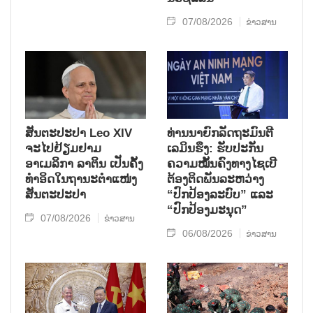
07/08/2026
ຂ່າວສານ
ສັນຕະປະປາ Leo XIV
ທ່ານນາຍົກລັດຖະມົນຕີ
ຈະໄປຢ້ຽມຢາມ
ເລມິນຮຶງ: ຮັບປະກັນ
ອາເມລິກາ ລາຕິນ ເປັນຄັ້ງ
ຄວາມໝັ້ນຄົງທາງໄຊເບີ
ທຳອິດໃນຖານະຕຳແໜ່ງ
ຕ້ອງຕິດພັນລະຫວ່າງ
ສັນຕະປະປາ
“ປົກປ້ອງລະບົບ” ແລະ
“ປົກປ້ອງມະນຸດ”
07/08/2026
ຂ່າວສານ
06/08/2026
ຂ່າວສານ