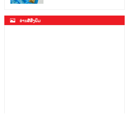
ອ່ານສື່ສິ່ງພິມ