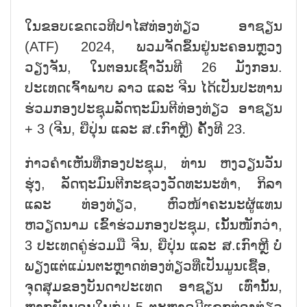
ໃນຂອບເຂດເວທີປາໄສທ່ອງທ່ຽວ ອາຊຽນ
(ATF) 2024, ພວມຈັດຂຶ້ນຢູ່ນະຄອນຫຼວງ
ວຽງຈັນ, ໃນຕອນເຊົ້າວັນທີ 26 ມັງກອນ.
ປະເທດເຈົ້າພາບ ລາວ ແລະ ຈີນ ໄດ້ເປັນປະທານ
ຮ່ວມກອງປະຊຸມລັດຖະມົນຕີທ່ອງທ່ຽວ ອາຊຽນ
+ 3 (ຈີນ, ຍີ່ປຸ່ນ ແລະ ສ.ເກົາຫຼີ) ຄັ້ງທີ 23.
ກ່າວຄຳເຫັນທີ່ກອງປະຊຸມ, ທ່ານ ຫງວຽນວັນ
ຮຸ່ງ, ລັດຖະມົນຕີກະຊວງວັດທະນະທຳ, ກິລາ
ແລະ ທ່ອງທ່ຽວ, ຫົວໜ້າຄະນະຜູ້ແທນ
ຫວຽດນາມ ເຂົ້າຮ່ວມກອງປະຊຸມ, ເນັ້ນໜັກວ່າ,
3 ປະເທດຄູ່ຮ່ວມມື ຈີນ, ຍີ່ປຸ່ນ ແລະ ສ.ເກົາຫຼີ ບໍ່
ພຽງແຕ່ແມ່ນຕະຫຼາດທ່ອງທ່ຽວທີ່ເປັນມູນເຊື້ອ,
ຈຸດສຸມຂອງບັນດາປະເທດ ອາຊຽນ ເທົ່ານັ້ນ,
ຫາກຍັງນອນໃນກຸ່ມ 5 ຕະຫຼາດມີແຂກທ່ອງທ່ຽວ