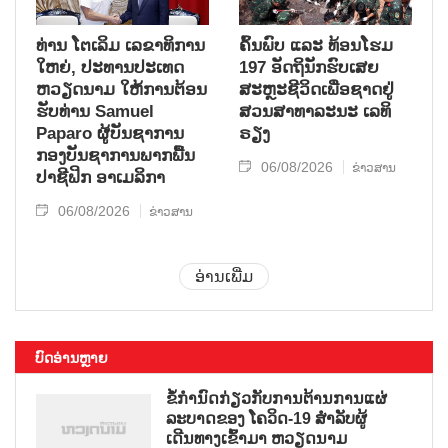
ທ່ານ ໂຕ​ເລິມ ເລ​ຂາ​ທິ​ການ​
ຄົ້ນ​ພົບ ແລະ ທ້ອນ​ໂຮມ
ໃຫຍ່, ປະ​ທານ​ປະ​ເທດ ​
197 ອັດ​ຖິ​ນັກ​ຮົບ​ເສຍ​
ຫວຽດ​ນາມ ໃຫ້​ການ​ຕ້ອນ​
ສະຫຼະ​ຊີ​ວິດ​ເພື່ອ​ຊາດ​ຢູ່​
ຮັບ​ທ່ານ Samuel
ສວນ​ສາ​ທາ​ລະ​ນະ ເລ​ທິ​
Paparo ຜູ້​ບັນ​ຊາ​ການ
ຣຽງ
ກອງ​ບັນ​ຊາ​ການພາກ​ພື້ນ​
06/08/2026
ຂ່າວສານ
ປາ​ຊີ​ຟິກ ອາ​ເມ​ລິ​ກາ
06/08/2026
ຂ່າວສານ
ອ່ານເພີ່ມ
ບົດອ່ານຫຼາຍ
ຂໍ້ກຳນົດກ່ຽວກັບການຕ້ານການແຜ່
ລະບາດຂອງ ໂຄວິດ-19 ສຳລັບຜູ້
ເດີນທາງເຂົ້າມາ ຫວຽດນາມ