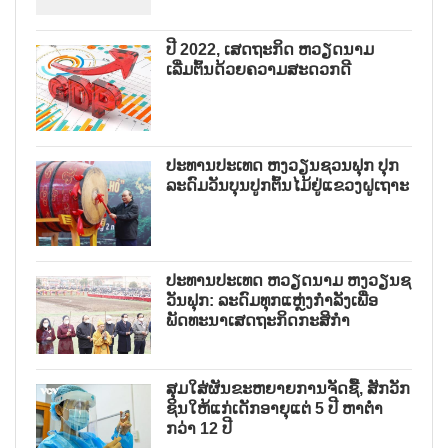
ປີ 2022, ເສດຖະກິດ ຫວຽດນາມ
ເລີ່ມຕົ້ນດ້ວຍຄວາມສະດວກດີ
ປະທານປະເທດ ຫງວຽນຊວນຟຸກ ປຸກ
ລະດົມວັນບຸນປູກຕົ້ນໄມ້ຢູ່ແຂວງຝູເຖາະ
ປະທານປະເທດ ຫວຽດນາມ ຫງວຽນຊ
ວັນຟຸກ: ລະດົມທຸກແຫຼ່ງກຳລັງເພື່ອ
ພັດທະນາເສດຖະກິດກະສິກຳ
ສຸມໃສ່ຜັນຂະຫຍາຍການຈັດຊື້, ສັກວັກ
ຊິນໃຫ້ແກ່ເດັກອາຍຸແຕ່ 5 ປີ ຫາຕ່ຳ
ກວ່າ 12 ປີ