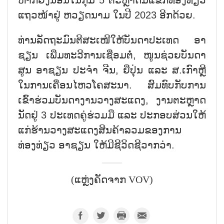
ແຖວໜ້າຢູ່ ຫວຽດນາມ ໃນປີ 2023 ອີກດ້ວຍ.
ທ່ານລັດຖະມົນຕີສະເໜີໃຫ້ບັນດາປະເທດ ອາ
ຊຽນ ເພີ່ມທະວີການເຊື່ອມຕໍ່, ໜູນຊ່ວຍບັນດາ
ສູນ ອາຊຽນ ປະຈຳ ຈີນ, ຍີ່ປຸ່ນ ແລະ ສ.ເກົາຫຼີ
ໃນການເຄື່ອນໄຫວໂຄສະນາ. ສົມທົບກັບການ
ເຂົ້າຮ່ວມບັນດາງານວາງສະແດງ, ງານຕະຫຼາດ
ນັດຢູ່ 3 ປະເທດຄູ່ຮ່ວມມື ແລະ ປະກອບສ່ວນໃຫ້
ແກ່ຮ້ານວາງສະແດງສິນຄ້າລວມຂອງການ
ທ່ອງທ່ຽວ ອາຊຽນ ໃຫ້ມີຊີວິດຊີວາກວ່າ.
(ແຫຼ່ງຄັດຈາກ VOV)