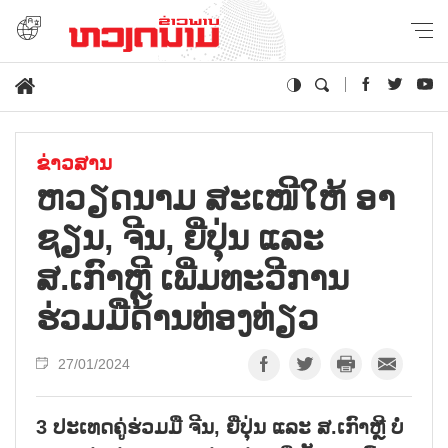
ຂ່າວສານ
ຫວຽດນາມ ສະເໜີໃຫ້ ອາ
ຊຽນ, ຈີນ, ຍີ່ປຸ່ນ ແລະ
ສ.ເກົາຫຼີ ເພີ່ມທະວີການ
ຮ່ວມມືດ້ານທ່ອງທ່ຽວ
27/01/2024
3 ປະເທດຄູ່ຮ່ວມມື ຈີນ, ຍີ່ປຸ່ນ ແລະ ສ.ເກົາຫຼີ ບໍ່