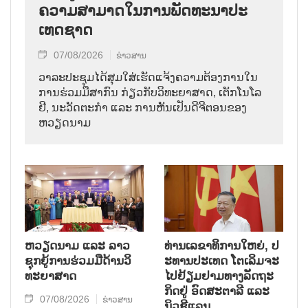
ຄວາມ​ສາ​ມາດ​ໃນ​ການ​ພັດ​ທະ​ນາ​ປະ​
ເທດ​ຊາດ
07/08/2026
ຂ່າວສານ
ວາ​ລະ​ປະ​ຊຸມ​ໄດ້​ສຸມ​ໃສ່​ເຮັດ​ແຈ້ງ​ຄວາມ​ຕ້ອງ​ການ​ໃນ​
ການ​ຮ່ວມ​ມື​ສາ​ກົນ ກ່ຽວ​ກັບ​ວິ​ທະ​ຍາ​ສາດ, ເຕັກ​ໂນ​ໂລ​
ຢີ, ນະ​ວັດ​ຕະ​ກຳ ແລະ ການ​ຫັນ​ເປັນ​ດີ​ຈີ​ຕອນ​ຂອງ
ຫວຽດ​ນາມ
ຫວຽດ​ນາມ ແລະ ລາວ​
ທ່ານ​ເລ​ຂາ​ທິ​ການ​ໃຫຍ່, ປ​
ຊຸກ​ຍູ້​ການ​ຮ່ວມ​ມື​ດ້ານວ​ິ​
ະ​ທານ​ປະ​ເທດ ໂຕ​ເລິມ​ຈະ​
ທະ​ຍາ​ສາດ
ໄປ​ຢ້ຽມ​ຢາມ​ທາງ​ລັດ​ຖະ​
ກິດ​ຢູ່ ອົດ​ສະ​ຕາ​ລີ ແລະ
07/08/2026
ຂ່າວສານ
ນິວ​ຊີ​ແລນ