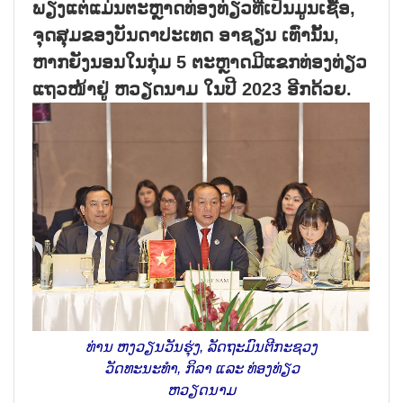
ພຽງແຕ່ແມ່ນຕະຫຼາດທ່ອງທ່ຽວທີ່ເປັນມູນເຊື້ອ,
ຈຸດສຸມຂອງບັນດາປະເທດ ອາຊຽນ ເທົ່ານັ້ນ,
ຫາກຍັງນອນໃນກຸ່ມ 5 ຕະຫຼາດມີແຂກທ່ອງທ່ຽວ
ແຖວໜ້າຢູ່ ຫວຽດນາມ ໃນປີ 2023 ອີກດ້ວຍ.
ທ່ານ ຫງວຽນວັນຮຸ່ງ, ລັດຖະມົນຕີກະຊວງ
ວັດທະນະທຳ, ກິລາ ແລະ ທ່ອງທ່ຽວ
ຫວຽດນາມ