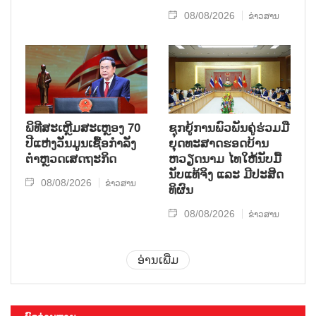
08/08/2026
ຂ່າວສານ
ພິທີສະເຫຼີມສະເຫຼອງ 70
ຊຸກ​ຍູ້​ການ​ພົວ​ພັນ​ຄູ່​ຮ່ວມ​ມື​
ປີແຫ່ງວັນມູນເຊື້ອກຳລັງ
ຍຸດ​ທະ​ສາດ​ຮອດ​ບ້ານ
ຕຳຫຼວດເສດຖະກິດ
ຫວຽດ​ນາມ ໄທ​ໃຫ້​ນັບ​ມື້​
ນັບ​ແທ້​ຈິງ ແລະ ມີ​ປະ​ສິດ​
08/08/2026
ຂ່າວສານ
ທິ​ຜົນ
08/08/2026
ຂ່າວສານ
ອ່ານເພີ່ມ