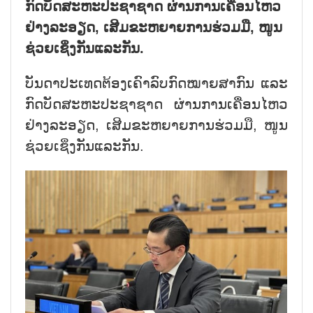
ກົດບັດສະຫະປະຊາຊາດ ຜ່ານການເຄື່ອນໄຫວ
ຢ່າງລະອຽດ, ເສີມຂະຫຍາຍການຮ່ວມມື, ໜູນ
ຊ່ວຍເຊິ່ງກັນແລະກັນ.
ບັນດາປະເທດຕ້ອງເຄົາລົບກົດໝາຍສາກົນ ແລະ
ກົດບັດສະຫະປະຊາຊາດ ຜ່ານການເຄື່ອນໄຫວ
ຢ່າງລະອຽດ, ເສີມຂະຫຍາຍການຮ່ວມມື, ໜູນ
ຊ່ວຍເຊິ່ງກັນແລະກັນ.