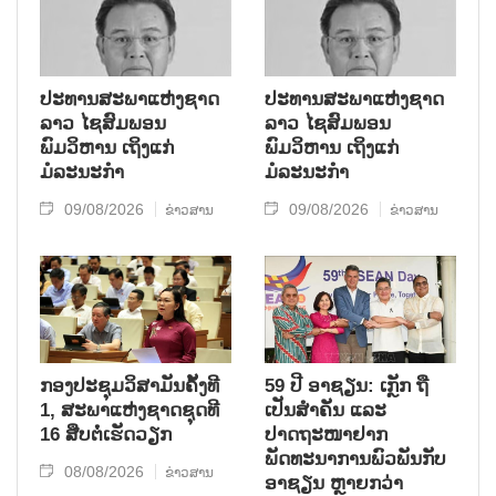
ປະທານສະພາແຫ່ງຊາດ
ປະທານສະພາແຫ່ງຊາດ
ລາວ ໄຊສົມພອນ
ລາວ ໄຊສົມພອນ
ພົມວິຫານ ເຖິງແກ່
ພົມວິຫານ ເຖິງແກ່
ມໍລະນະກຳ
ມໍລະນະກຳ
09/08/2026
09/08/2026
ຂ່າວສານ
ຂ່າວສານ
ກອງປະຊຸມວິສາມັນຄັ້ງທີ
59 ປີ ອາຊຽນ: ເກຼັກ ຖື
1, ສະພາແຫ່ງຊາດຊຸດທີ
ເປັນສຳຄັນ ແລະ
16 ສືບຕໍ່ເຮັດວຽກ
ປາດຖະໜາຢາກ
ພັດທະນາການພົວພັນກັບ
08/08/2026
ຂ່າວສານ
ອາຊຽນ ຫຼາຍກວ່າ