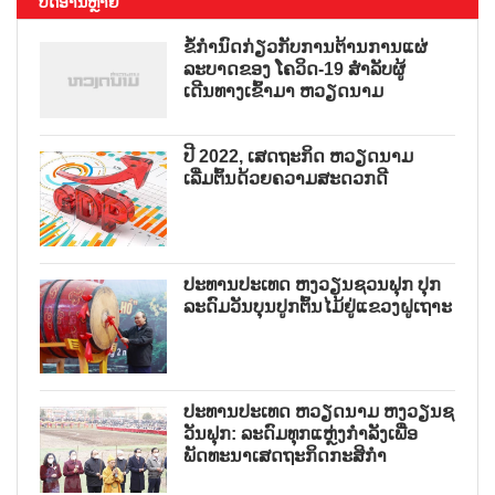
ບົດອ່ານຫຼາຍ
ຂໍ້ກຳນົດກ່ຽວກັບການຕ້ານການແຜ່
ລະບາດຂອງ ໂຄວິດ-19 ສຳລັບຜູ້
ເດີນທາງເຂົ້າມາ ຫວຽດນາມ
ປີ 2022, ເສດຖະກິດ ຫວຽດນາມ
ເລີ່ມຕົ້ນດ້ວຍຄວາມສະດວກດີ
ປະທານປະເທດ ຫງວຽນຊວນຟຸກ ປຸກ
ລະດົມວັນບຸນປູກຕົ້ນໄມ້ຢູ່ແຂວງຝູເຖາະ
ປະທານປະເທດ ຫວຽດນາມ ຫງວຽນຊ
ວັນຟຸກ: ລະດົມທຸກແຫຼ່ງກຳລັງເພື່ອ
ພັດທະນາເສດຖະກິດກະສິກຳ