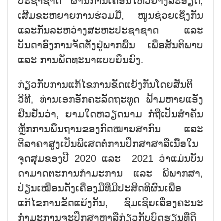
ປະຊາຊາດ ຜ່ານການເຄື່ອນໄຫວຢ່າງລະອຽດ,
ເສີມຂະຫຍາຍການຮ່ວມມື, ໜູນຊ່ວຍເຊິ່ງກັນ
ແລະກັນລະຫວ່າງສະຫະປະຊາຊາດ ແລະ
ບັນດາອົງການຈັດຕັ້ງຢູ່ພາກພື້ນ ເພື່ອສັນຕິພາບ
ແລະ ການພັດທະນາແບບຍືນຍົງ.
ກ່ຽວກັບການແກ້ໄຂການຂັດແຍ້ງກັນໂດຍສັນຕິ
ວິທີ, ທ່ານເອກອັກຄະລັດຖະທູດ ຟ້າມຫາຍແອັງ
ຢືນຢັນວ່າ, ຍາມໃດຫວຽດນາມ ກໍ່ຖືເປັນສຳຄັນ
ຫຼັກການພື້ນຖານຂອງກົດໝາຍສາກົນ ແລະ
ຕີລາຄາສູງເປັນພິເສດຕໍ່ການປຶກສາສາລືເນື້ອໃນ
ຈຸດສຸມຂອງປີ 2020 ແລະ 2021 ວ່າແມ່ນບັນ
ດາມາດຕະການກຳມະການ ແລະ ພິພາກສາ,
ປ່ຽນເໝືອນດັ່ງເຄື່ອງມືທີ່ມີປະສິດທິຜົນເພື່ອ
ແກ້ໄຂການຂັດແຍ້ງກັນ, ຊົມເຊີຍເລື່ອງຄະນະ
ກຳມະການຈະປຶກສາຫາລືກ່ຽວກັບບົດຮຽນທີ່ດີ