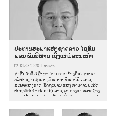
ປະທານສະພາແຫ່ງຊາດລາວ ໄຊສົມ
ພອນ ພົມວິຫານ ເຖິງແກ່ມໍລະນະກຳ
09/08/2026
ຂ່າວສານ
ຄ່ຳຄືນວັນທີ 8 ສິງຫາ (ຕາມເວລາທ້ອງຖິ່ນ), ຄະນະ
ບໍລິຫານງານສູນກາງພັກປະຊາຊົນປະຕິວັດລາວ,
ສະພາແຫ່ງຊາດ, ລັດຖະບານ ແຫ່ງ ສາທາລະນະລັດ
ປະຊາທິປະໄຕ ປະຊາຊົນລາວ, ສູນກາງແນວລາວສ້າງ
ຊາດ ໄດ້ແຈ້ງຂ່າວໂສກເສົ້າສະຫຼົດໃຈວ່າ: ສະຫາຍ ໄຊ
ສົມພອນ ພົມວິຫານ, ປະທານສະພາແຫ່ງຊາດລາວ
ໄດ້ເຖິງແກ່ມໍລະນະກຳ ໃນອາຍຸ 70 ປີ, ຫຼັງຈາກປ່ວຍ
ຮ້າຍແຮງມາເປັນໄລຍະໜຶ່ງ.