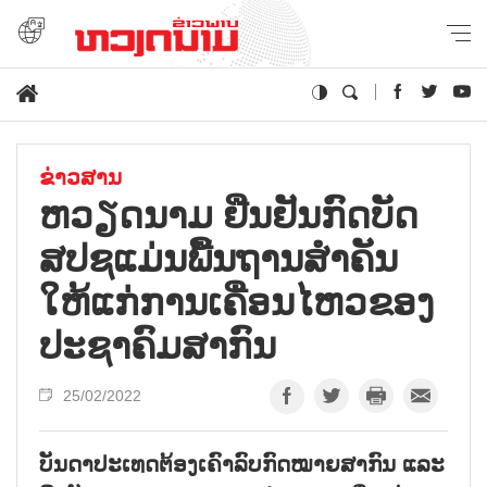
ຂ່າວສານ
ຫວຽດນາມ ຢືນຢັນກົດບັດ
ສປຊແມ່ນພື້ນຖານສຳຄັນ
ໃຫ້ແກ່ການເຄື່ອນໄຫວຂອງ
ປະຊາຄົມສາກົນ
25/02/2022
ບັນດາປະເທດຕ້ອງເຄົາລົບກົດໝາຍສາກົນ ແລະ