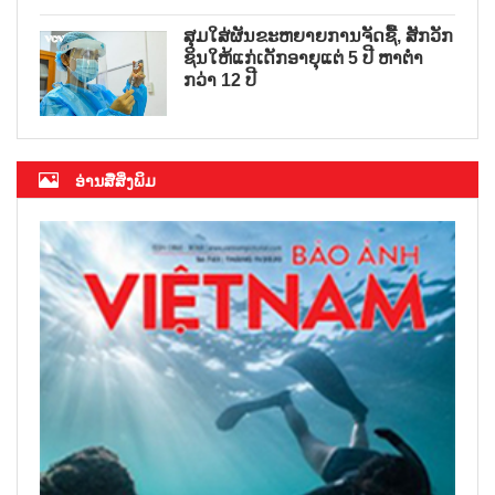
ສຸມໃສ່ຜັນຂະຫຍາຍການຈັດຊື້, ສັກວັກ
ຊິນໃຫ້ແກ່ເດັກອາຍຸແຕ່ 5 ປີ ຫາຕ່ຳ
ກວ່າ 12 ປີ
ອ່ານສື່ສິ່ງພິມ