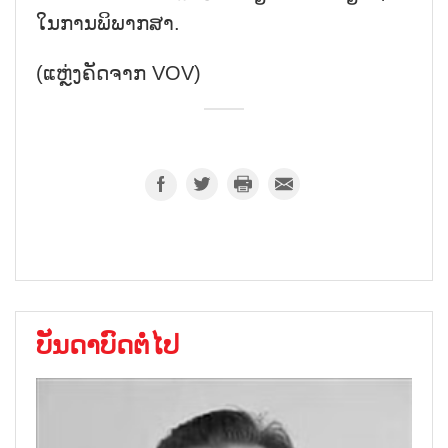
ໃນການພິພາກສາ.
(ແຫຼ່ງຄັດຈາກ VOV)
ບັນດາບົດຕໍ່ໄປ