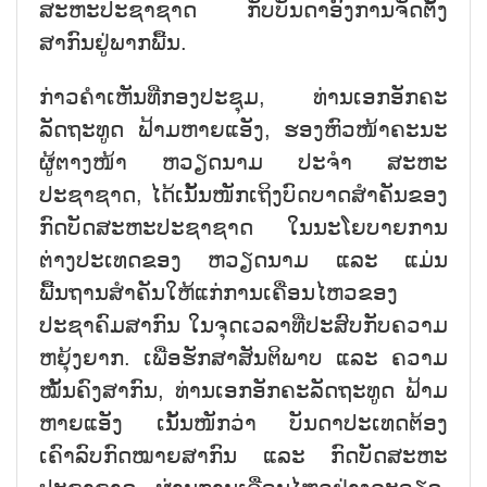
ສະຫະປະຊາຊາດ ກັບບັນດາອົງການຈັດຕັ້ງ
ສາກົນຢູ່ພາກພື້ນ.
ກ່າວຄຳເຫັນທີ່ກອງປະຊຸມ, ທ່ານເອກອັກຄະ
ລັດຖະທູດ ຟ້າມຫາຍແອັງ, ຮອງຫົວໜ້າຄະນະ
ຜູ້ຕາງໜ້າ ຫວຽດນາມ ປະຈຳ ສະຫະ
ປະຊາຊາດ, ໄດ້ເນັ້ນໜັກເຖິງບົດບາດສຳຄັນຂອງ
ກົດບັດສະຫະປະຊາຊາດ ໃນນະໂຍບາຍການ
ຕ່າງປະເທດຂອງ ຫວຽດນາມ ແລະ ແມ່ນ
ພື້ນຖານສຳຄັນໃຫ້ແກ່ການເຄື່ອນໄຫວຂອງ
ປະຊາຄົມສາກົນ ໃນຈຸດເວລາທີ່ປະສົບກັບຄວາມ
ຫຍຸ້ງຍາກ. ເພື່ອຮັກສາສັນຕິພາບ ແລະ ຄວາມ
ໝັ້ນຄົງສາກົນ, ທ່ານເອກອັກຄະລັດຖະທູດ ຟ້າມ
ຫາຍແອັງ ເນັ້ນໜັກວ່າ ບັນດາປະເທດຕ້ອງ
ເຄົາລົບກົດໝາຍສາກົນ ແລະ ກົດບັດສະຫະ