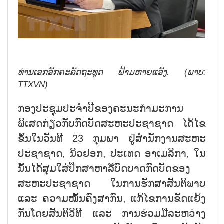
ທ່ານເອກອັກຄະລັດຖະທູດ ຟ້າມຫາຍແອັງ.
(ພາບ:
TTXVN)
ກອງປະຊຸມປະຈຳປີຂອງຄະນະກຳມະການ
ພິເສດກ່ຽວກັບກົດບັດສະຫະປະຊາຊາດ ໄດ້ໄຂ
ຂຶ້ນໃນວັນທີ 23 ກຸມພາ ຢູ່ສຳນັກງານສະຫະ
ປະຊາຊາດ, ນິວຢອກ, ປະເທດ ອາເມລິກາ, ໃນ
ນັ້ນໄດ້ສຸມໃສ່ປຶກສາຫາລືບົດບາດກົດບັດຂອງ
ສະຫະປະຊາຊາດ ໃນການຮັກສາສັນຕິພາບ
ແລະ ຄວາມໝັ້ນຄົງສາກົນ, ແກ້ໄຂການຂັດແຍ້ງ
ກັນໂດຍສັນຕິວິທີ ແລະ ການຮ່ວມມືລະຫວ່າງ