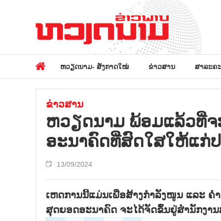
ຫວຽດນາມ- ສັງກາດໃໝ່
ຂ່າວສານ
ສາລະຄະ
ຂ່າວສານ
ຫວຽດນາມ ພ້ອມແລ້ວທີ່ຈະ
ອະນາຄົດທີ່ສົດໃສໃຫ້ແກ່
13/09/2024
ເຫດການນີ້ແມ່ນເພື່ອສ້າງກຳລັງໜູນ ແລະ ຄຳ
ສຸດຍອດອະນາຄົດ ຈະໄດ້ຈັດຂຶ້ນຢູ່ສຳນັກ