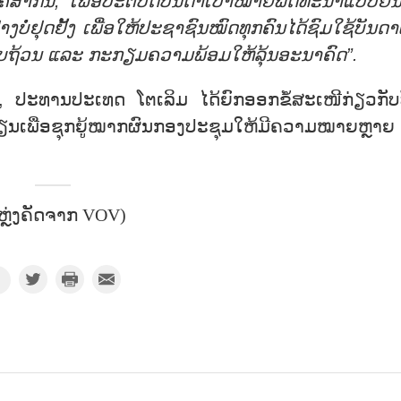
ສາກົນ, ເພື່ອປະຕິບັດບັນດາເປົ້າໝາຍພັດທະນາແບບຍືນ
າງບໍ່ຢຸດຢັ້ງ ເພື່ອໃຫ້ປະຊາຊົນໝົດທຸກຄົນໄດ້ຊົມໃຊ້ບັນດາ
ບຖ້ວນ ແລະ ກະກຽມຄວາມພ້ອມໃຫ້ລຸ້ນອະນາຄົດ”.
ຍ່, ປະທານປະເທດ ໂຕເລິມ ໄດ້ຍົກອອກຂໍ້ສະເໜີກ່ຽວກັບ
ຽນເພື່ອຊຸກຍູ້ໝາກຜົນກອງປະຊຸມໃຫ້ມີຄວາມໝາຍຫຼາຍ
ຫຼ່ງຄັດຈາກ VOV)