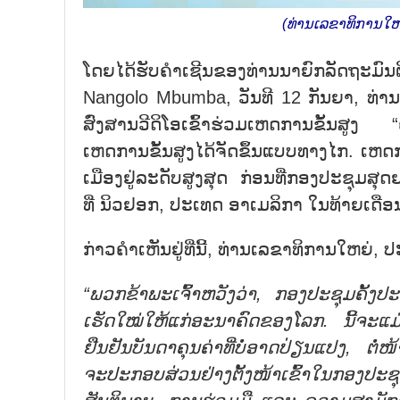
(ທ່ານເລຂາທິການໃ
ໂດຍໄດ້ຮັບຄຳເຊີນຂອງທ່ານນາຍົກລັດຖະມົນຕ
Nangolo Mbumba, ວັນທີ 12 ກັນຍາ, ທ່
ສົ່ງສານວີດິໂອເຂົ້າຮ່ວມເຫດການຂັ້ນສູງ
ເຫດການຂັ້ນສູງໄດ້ຈັດຂຶ້ນແບບທາງໄກ. ເຫດ
ເມືອງຢູ່ລະດັບສູງສຸດ ກ່ອນທີ່ກອງປະຊຸມສ
ທີ່ ນິວຢອກ, ປະເທດ ອາເມລິກາ ໃນທ້າຍເດືອນ 
ກ່າວຄຳເຫັນຢູ່ທີ່ນີ້, ທ່ານເລຂາທິການໃຫຍ່, 
“ພວກຂ້າພະເຈົ້າຫວັງວ່າ, ກອງປະຊຸມຄັ້ງ
ເຮັດໃໝ່ໃຫ້ແກ່ອະນາຄົດຂອງໂລກ. ນີ້ຈະ
ຢືນຢັນບັນດາຄຸນຄ່າທີ່ບໍ່ອາດປ່ຽນແປງ, ຕ
ຈະປະກອບສ່ວນຢ່າງຕັ້ງໜ້າເຂົ້າໃນກອງ