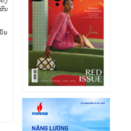
ຍົງ
ຜົນ
ບັນ