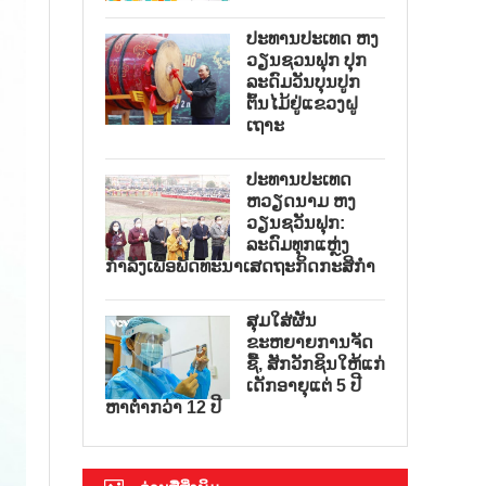
ປະທານປະເທດ ຫງ
ວຽນຊວນຟຸກ ປຸກ
ລະດົມວັນບຸນປູກ
ຕົ້ນໄມ້ຢູ່ແຂວງຝູ
ເຖາະ
ປະທານປະເທດ
ຫວຽດນາມ ຫງ
ວຽນຊວັນຟຸກ:
ລະດົມທຸກແຫຼ່ງ
ກຳລັງເພື່ອພັດທະນາເສດຖະກິດກະສິກຳ
ສຸມໃສ່ຜັນ
ຂະຫຍາຍການຈັດ
ຊື້, ສັກວັກຊິນໃຫ້ແກ່
ເດັກອາຍຸແຕ່ 5 ປີ
ຫາຕ່ຳກວ່າ 12 ປີ