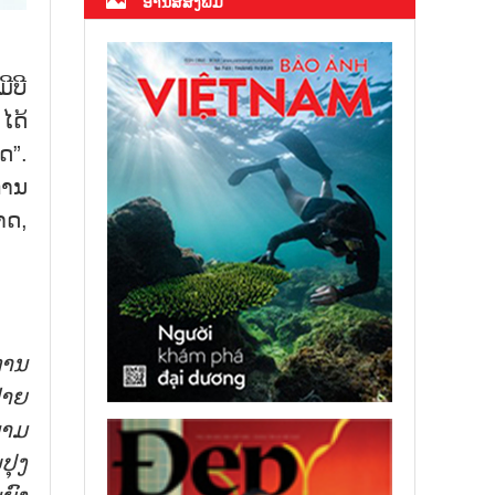
ອ່ານສື່ສິ່ງພິມ
ີບີ
ໄດ້
ດ”.
ການ
າດ,
ການ
່າຍ
ນາມ
ປຸງ