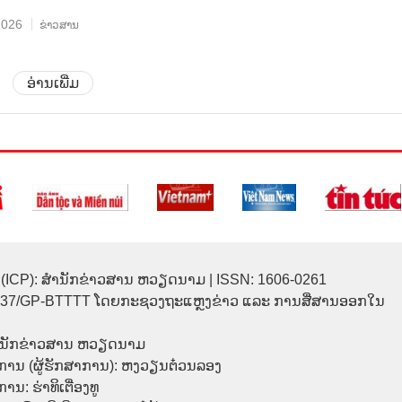
2026
ຂ່າວສານ
ອ່ານເພີ່ມ
(ICP): ສຳນັກຂ່າວສານ ຫວຽດນາມ | ISSN: 1606-0261
137/GP-BTTTT ໂດຍກະຊວງຖະແຫຼງຂ່າວ ແລະ ການສື່ສານອອກໃນ
ຳນັກຂ່າວສານ ຫວຽດນາມ
ການ (ຜູ້ຮັກສາການ): ຫງວຽນຕ໋ວນລອງ
ນ: ຮ່າທິເຕື່ອງທູ