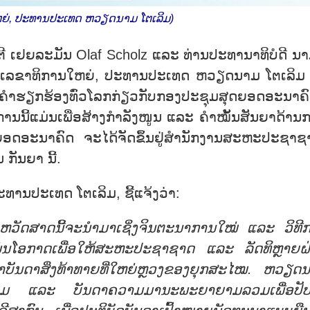
ຫຍ່, ປະທານປະເທດ ຫວຽດນາມ ໂຕເລິມ)
ີ ເຢຍລະມັນ Olaf Scholz ແລະ ທ່ານປະທານາທິບໍດີ ນາມ
ານເລຂາທິການໃຫຍ່, ປະທານປະເທດ ຫວຽດນາມ ໂຕເລິມ 
 “ຄຳຮຽກຮ້ອງທົ່ວໂລກກ່ຽວກັບກອງປະຊຸມສຸດຍອດອະນາຄົ
ການນີ້ແມ່ນເພື່ອສ້າງກຳລັງໜູນ ແລະ ຄຳໝັ້ນສັນຍາດ້ານ
ຸດຍອດອະນາຄົດ ຈະໄດ້ຈັດຂຶ້ນຢູ່ສຳນັກງານສະຫະປະຊາຊ
ກັນຍາ ນີ້.
ປະທານປະເທດ ໂຕເລິມ, ຊີ້ແຈ້ງວ່າ:
ປະຫວັດສາດນີ້ຈະນຳມາເຊິ່ງຈິນຕະນາການໃໝ່ ແລະ ວິທີ
ແມ່ນໂອກາດເພື່ອໃຫ້ສະຫະປະຊາຊາດ ແລະ ລັດທິຫຼາຍຝ
ໍ່ໜ້າບັນດາສິ່ງທ້າທາຍທີ່ໃຫຍ່ຫຼວງຂອງຍຸກສະໄໝ. ຫວຽດ
ປະຊຸມ ແລະ ບັນດາຄວາມມານະພະຍາຍາມລວມເພື່ອປັບ