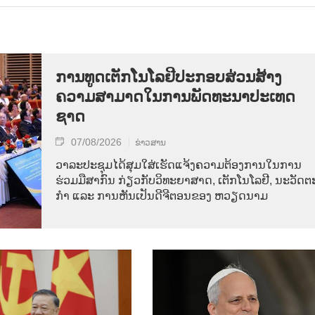
ການ​ທູດ​ເຕັກ​ໂນ​ໂລ​ຢີ​ປະ​ກອບ​ສ່ວນ​ສ້າງ​
ຄວາມ​ສາ​ມາດ​ໃນ​ການ​ພັດ​ທະ​ນາ​ປະ​ເທດ​
ຊາດ
07/08/2026
ຂ່າວສານ
ວາ​ລະ​ປະ​ຊຸມ​ໄດ້​ສຸມ​ໃສ່​ເຮັດ​ແຈ້ງ​ຄວາມ​ຕ້ອງ​ການ​ໃນ​ການ​
ຮ່ວມ​ມື​ສາ​ກົນ ກ່ຽວ​ກັບ​ວິ​ທະ​ຍາ​ສາດ, ເຕັກ​ໂນ​ໂລ​ຢີ, ນະ​ວັດ​ຕະ
ກຳ ແລະ ການ​ຫັນ​ເປັນ​ດີ​ຈີ​ຕອນ​ຂອງ ຫວຽດ​ນາມ