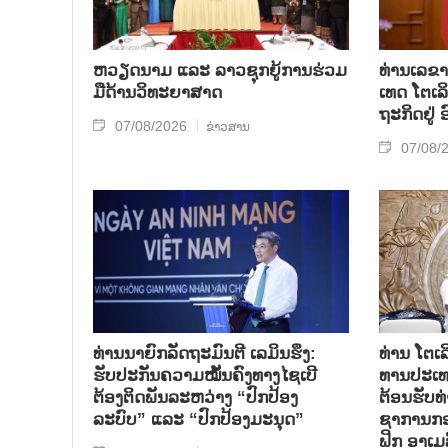
ຫວຽດ​ນາມ ແລະ ລາວ​ຊຸກ​ຍູ້​ການ​ຮ່ວມ​
ທ່ານ​ເລ​ຂາ
ມື​ດ້ານວ​ິ​ທະ​ຍາ​ສາດ
ເທດ ໂຕ​ເລິ
ຖະ​ກິດ​ຢູ່
07/08/2026
ຂ່າວສານ
07/08/
ທ່ານນາຍົກລັດຖະມົນຕີ ເລມິນຮຶງ:
ທ່ານ ໂຕ​ເລ
ຮັບປະກັນຄວາມໝັ້ນຄົງທາງໄຊເບີ
ທານ​ປະ​ເ
ຕ້ອງຕິດພັນລະຫວ່າງ “ປົກປ້ອງ
ຕ້ອນ​ຮັບ​
ລະບົບ” ແລະ “ປົກປ້ອງມະນຸດ”
ຊາ​ການກອງ
ຟິກ ອາ​ເມ​