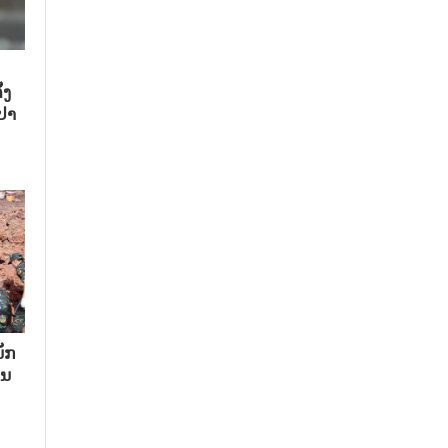
້ງ
ປາ
ັກ​
ນ​