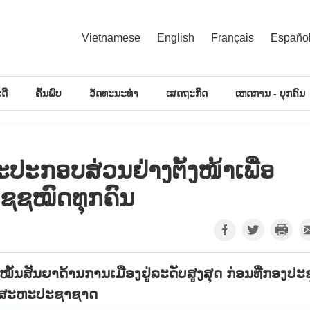
Vietnamese
English
Français
Españo
ດີ
ຄົ້ນພົບ
ວັດທະນະທຳ
ເສດຖະກິດ
ເຫດການ - ບຸກຄົນ
ປະກອບສ່ວນຢ່າງຕັ້ງໜ້າເພື່ອ
ປຊຊໝົດທຸກຄົນ
ໝັ້ນສັນຍາດ້ານການເມືອງຢູ່ລະດັບສູງສຸດ ກ່ອນທີ່ກອງປະ
ງານສະຫະປະຊາຊາດ