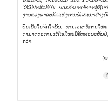
ສັນຕິພາບ, ການຮ່ວມມື ແລະ ຄວາມສາມັກຄີ
ໃຫ້ມີປະສິດທິຜົນ. ພວກຂ້າພະເຈົ້າຈະສູ້ຊົນຢ່
ງານຂອງພາລະກິດແຫ່ງການພັດທະນາຢ່າງຄົ
ບົນເນື້ອໃນຈິດໃຈນັ້ນ, ທ່ານເລຂາທິການໃຫ
ດາມາດຕະການແກ້ໄຂໃຫຍ່ມີລັກສະນະຫັນປ່
ກວ່າ.
(ແ