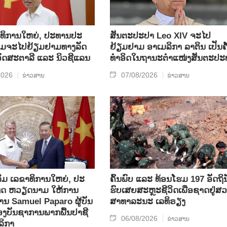
​ທິ​ການ​ໃຫຍ່, ປ​ະ​ທານ​ປະ​
ສັນຕະປະປາ Leo XIV ຈະໄປ
ມ​ຈະ​ໄປ​ຢ້ຽມ​ຢາມ​ທາງ​ລັດ​
ຢ້ຽມຢາມ ອາເມລິກາ ລາຕິນ ເປັນຄັ
 ອົດ​ສະ​ຕາ​ລີ ແລະ ນິວ​ຊີ​ແລນ
ທຳອິດໃນຖານະຕຳແໜ່ງສັນຕະປະ
2026
07/08/2026
ຂ່າວສານ
ຂ່າວສານ
ິມ ເລ​ຂາ​ທິ​ການ​ໃຫຍ່, ປະ​
ຄົ້ນ​ພົບ ແລະ ທ້ອນ​ໂຮມ 197 ອັດ​ຖິ​ນ
ທດ ​ຫວຽດ​ນາມ ໃຫ້​ການ​
ຮົບ​ເສຍ​ສະຫຼະ​ຊີ​ວິດ​ເພື່ອ​ຊາດ​ຢູ່​ສວ
ທ່ານ Samuel Paparo ຜູ້​ບັນ​
ສາ​ທາ​ລະ​ນະ ເລ​ທິ​ຣຽງ
​ບັນ​ຊາ​ການພາກ​ພື້ນ​ປາ​ຊີ​
06/08/2026
ຂ່າວສານ
ລິ​ກາ