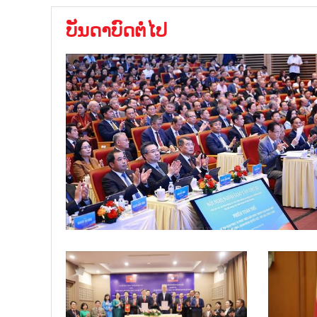
ບັນດາບົດຕໍ່ໄປ