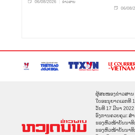
06/08/2026
ຂ່າວສານ
06/08/
ຜູ້ສະໜອງຂ່າວສານ 
ໃບອະນຸຍາດເລກທີ 
ວັນທີ 17 ມີນາ 2022
ອົງການຄວບຄຸມ: ສ
ຮອງຫົວໜ້າບັນນາທິ
ຮອງຫົວໜ້າບັນນາທິກາ