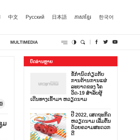
l
中文
Русский
日本語
ភាសាខ្មែរ
한국어
MULTIMEDIA
ບົດອ່ານຫຼາຍ
ຂໍ້ກຳນົດກ່ຽວກັບ
ການຕ້ານການແຜ່
ລະບາດຂອງ ໂຄ
ວິດ-19 ສຳລັບຜູ້
ເດີນທາງເຂົ້າມາ ຫວຽດນາມ
ປີ 2022, ເສດຖະກິດ
ຫວຽດນາມ ເລີ່ມຕົ້ນ
ຊຸມ
ດ້ວຍຄວາມສະດວກ
ດີ