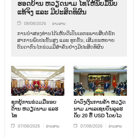
ຮອດ​ບ້ານ ຫວຽດ​ນາມ ໄທ​ໃຫ້​ນັບ​ມື້​ນັບ​
ແທ້​ຈິງ ແລະ ມີ​ປະ​ສິດ​ທິ​ຜົນ
08/08/2026
ຂ່າວສານ
ການ​ນຳ​ສອງ​ທ່ານ​ໄດ້​ເຫັນ​ດີ​ເປັນ​ເອ​ກະ​ພາບ​ສືບ​ຕໍ່​ຮັກ​
ສາ​ການ​ພົບ​ປະ​ຂັ້ນ​ສູງ ແລະ ທຸກ​ຂັ້ນ, ເສີມ​ຂະ​ຫຍາຍ​
ບັນ​ດາ​ກົນ​ໄກ​ຮ່ວມ​ມື​ສຳ​ຄັນ​ຢ່າງ​ມີ​ປະ​ສິດ​ທິ​ຜົນ
ຊຸກຍູ້ການຮ່ວມມືຮອບ
ນຳ​ວົງ​ເງິນ​ການ​ຄ້າ ຫວຽດ​
ດ້ານ ຫວຽດນາມ ແລະ
ນາມ ມາ​ເລ​ເຊຍ​ບັນ​ລຸ​ລະ​
ໄທ
ດັບ 20 ຕື້ USD ໂດຍ​ໄວ
07/08/2026
07/08/2026
ຂ່າວສານ
ຂ່າວສານ