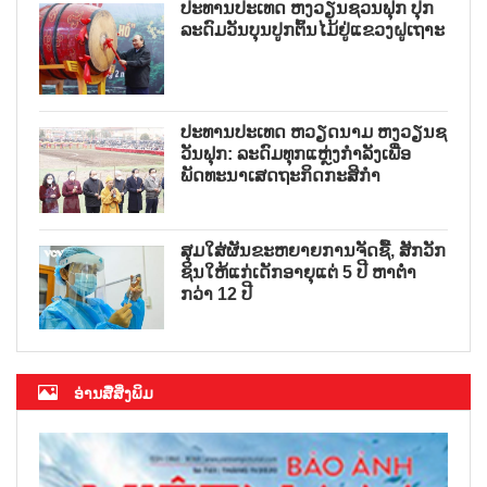
ປະທານປະເທດ ຫງວຽນຊວນຟຸກ ປຸກ
ລະດົມວັນບຸນປູກຕົ້ນໄມ້ຢູ່ແຂວງຝູເຖາະ
ປະທານປະເທດ ຫວຽດນາມ ຫງວຽນຊ
ວັນຟຸກ: ລະດົມທຸກແຫຼ່ງກຳລັງເພື່ອ
ພັດທະນາເສດຖະກິດກະສິກຳ
ສຸມໃສ່ຜັນຂະຫຍາຍການຈັດຊື້, ສັກວັກ
ຊິນໃຫ້ແກ່ເດັກອາຍຸແຕ່ 5 ປີ ຫາຕ່ຳ
ກວ່າ 12 ປີ
ອ່ານສື່ສິ່ງພິມ