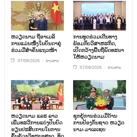
ຫ​ວຽດ​ນາມ ຖື​ອາ​ເມ​ລິ​
ການ​ທູດ​ຮ່ວມ​ເດີນ​ທາງ​
ການ​ແມ່ນ​ໜຶ່ງ​ໃນ​ບັນ​ດາ​ຄູ່​
ພ້ອມກັບ​ວິ​ສາ​ຫະ​ກ​ິດ,
ຮ່ວມ​ມື​ສຳ​ຄັນ​ແຖວ​ໜ້າ
ເປີດກວ້າງ​ພື້ນ​ຖີ່​ພັດ​ທະ​ນາ​
ໃຫ້​ຫວຽດ​ນາມ
07/08/2026
ຂ່າວສານ
07/08/2026
ຂ່າວສານ
ຫວຽດ​ນາມ ແລະ ລາວ​
ຊຸກ​ຍູ້​ການ​ຮ່ວມ​ມື​ດ້ານ​
ເພີ່ມ​ທະ​ວີ​ການ​ແບ່​ງ​ປັນ​ບົດ​
ການ​ປ້ອງ​ກັນ​ຊາດ ຫວຽດ​
ຮຽນ​ປະ​ສົບ​ການ​ໃນ​ການ​
ນາມ-ມາ​ເລ​ເຊຍ
ຄົ້ນ​ຄ້​ວາ​ວິ​ທະ​ຍາ​ສາດ, ທິດ​