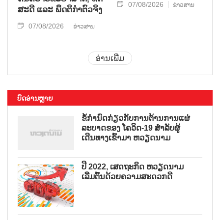
07/08/2026
ຂ່າວສານ
ສະ​ດີ ແລະ ພຶດ​ຕິ​ກຳຕົວ​ຈິງ
07/08/2026
ຂ່າວສານ
ອ່ານເພີ່ມ
ບົດອ່ານຫຼາຍ
ຂໍ້ກຳນົດກ່ຽວກັບການຕ້ານການແຜ່
ລະບາດຂອງ ໂຄວິດ-19 ສຳລັບຜູ້
ເດີນທາງເຂົ້າມາ ຫວຽດນາມ
ປີ 2022, ເສດຖະກິດ ຫວຽດນາມ
ເລີ່ມຕົ້ນດ້ວຍຄວາມສະດວກດີ