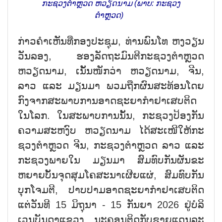
ກະຊວງຕຳຫຼວດ ຫວຽດນາມ (ພາບ: ກະ​ຊວງ​
ຕຳ​ຫຼວດ)
ກ່າວ​ຄຳ​ເຫັນ​ທີ່ກອງ​ປະ​ຊຸມ, ທ່ານພົນ​ໂທ ຫງວຽນ​
ວັນ​ລອງ, ຮອງ​ລັດ​ຖະ​ມົນ​ຕີ​ກະ​ຊວງ​ຕຳ​ຫຼວດ
ຫວຽດ​ນາມ, ເນັ້ນ​ໜ​ັກ​ວ່າ ຫວຽດ​ນາມ, ຈີນ,
ລາວ ແລະ ມຽນ​ມາ ພວມ​ຖືກ​ຜົນ​ສະ​ທ້ອ​ນ​ໂດຍ​
ກົງ​ຈາກ​ສະ​ພາບ​ການ​ອາດ​ຊະ​ຍາ​ກຳ​ຢາ​ເສບ​ຕິດ​
ໃນ​ໂລກ. ໃນ​ສະ​ພາບ​ການນັ້ນ, ກະ​ຊວງ​​ປ້ອງ​ກັນ​
ຄວາມ​ສະ​ຫງົບ ຫວຽດ​ນາມ ໄດ້​ສະ​ເໜີ​ໃຫ້​ກະ​
ຊວງ​ຕຳ​ຫຼວດ ຈີນ, ກະ​ຊວງ​ຕຳ​ຫຼວດ ລາວ ແລະ
ກະ​ຊວງ​ພາຍ​ໃນ ມຽນ​ມາ ສົມ​ທົບ​ກັນ​ຜັນ​ຂະ​
ຫຍາ​ຍ​ບັ້ນຈຸ​ດ​ສຸມ​ໂຄ​ສະ​ນາ​ເຜີຍ​ແຜ່, ສົມ​ທົບ​ກັນ​
ບ​ຸກ​ໂຈມ​ຕີ, ປາບ​ປາ​ມ​ອາດ​ຊະ​ຍາ​ກຳ​ຢາ​ເສບ​ຕິດ
ແຕ່​ວັນ​ທີ 15 ມິ​ຖຸ​ນາ - 15 ກັນ​ຍາ 2026 ຢູ່​ບໍ​ລິ​
ເວນ​ບັນ​ດ​າ​ແຂວງ, ນະ​ຄອນ​ຕິດ​ກັບ​ຊາຍ​ແດນ​ລະ​