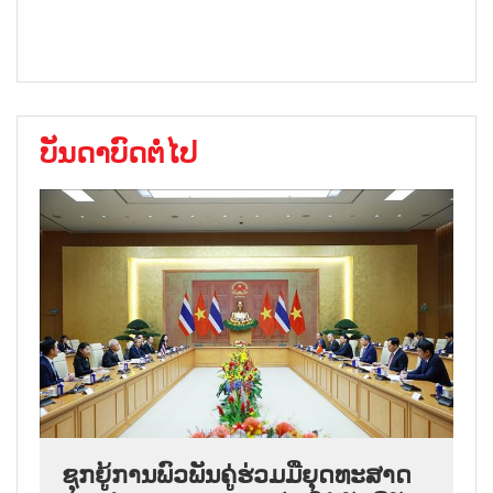
ບັນດາບົດຕໍ່ໄປ
ຊຸກ​ຍູ້​ການ​ພົວ​ພັນ​ຄູ່​ຮ່ວມ​ມື​ຍຸດ​ທະ​ສາດ​