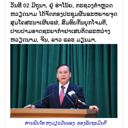
ວັນທີ 02 ມິຖຸນາ, ຢູ່ ຮ່າໂນ້ຍ, ກະຊວງຕຳຫຼວດ
ຫວຽດນາມ ໄດ້ຈັດກອງປະຊຸມຜັນຂະຫຍາຍຈຸດ
ສຸມໂຄສະນາເຜີຍແຜ່, ສົມທົບກັນບ​ຸກໂຈມຕີ,
ປາບປາມອາດຊະຍາກຳຢາເສບຕິດລະຫວ່າງ
ຫວຽດນາມ, ຈີນ, ລາວ ແລະ ມຽນມາ.
ທ່ານພົນໂທ ຫງວຽນວັນລອງ, ຮອງລັດຖະມົນຕີ