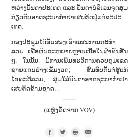
ຫວ່າງ​ບັນ​ດາ​ປະ​ເທດ ແລະ ບັນ​ດາ​ບໍ​ລິ​ເວນ​ຈຸດ​ສຸມ​
ກ່ຽວ​ກັບ​ອາດ​ຊະ​ຍາ​ກຳ​ຢາ​ເສບ​ຕິດ​ຢູ່​ແຕ່​ລະ​ປະ​
ເທດ.
ກອງ​ປະ​ຊຸມ​ໄດ້​ຮັບ​ຮອງ​ເອົາ​ແຜນ​ການ​ກະ​ທຳ​
ລວມ​ ເພື່ອ​ຜັນ​ຂະ​ຫຍາຍ​ຫຼາຍ​ເນື້ອ​ໃນ​ສຳ​ຄັນ​ອື່ນ
ໆ, ໃນ​ນັ້ນ, ມີ​ການ​ເພີ່ມ​ທະ​ວີ​ການ​ຄວບ​ຄຸມ​ເຂດ​
ຊາຍ​ແດນ​ຢ່າງ​​ເຂັ້ມ​ງ​ວດ; ສົມ​ທົບ​ກັນ​ຕໍ່​ສູ້​​ແກ້​
ໄຂຄະ​ດີ​ລວມ, ສຸມ​ໃສ່​ບັນ​ດາ​ອາດ​ຊະ​ຍາ​ກຳ​ຢາ​
ເສບ​ຕິດ​ຂ້າມ​ຊາດ…
(ແຫຼ່ງຄັດຈາກ VOV)