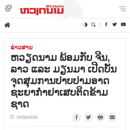
ຂ່າວສານ
ຫວຽດນາມ ພ້ອມກັບ ຈີນ,
ລາວ ແລະ ມຽນມາ ເປີດບັ້ນ
ຈຸດສຸມການປາບປາມອາດ
ຊະຍາກຳຢາເສບຕິດຂ້າມ
ຊາດ
03/06/2026