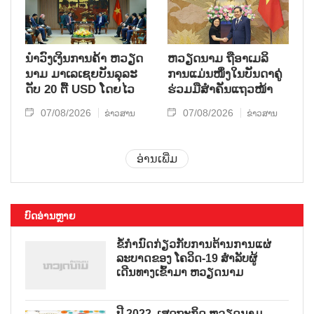
ນຳ​ວົງ​ເງິນ​ການ​ຄ້າ ຫວຽດ​
ຫ​ວຽດ​ນາມ ຖື​ອາ​ເມ​ລິ​
ນາມ ມາ​ເລ​ເຊຍ​ບັນ​ລຸ​ລະ​
ການ​ແມ່ນ​ໜຶ່ງ​ໃນ​ບັນ​ດາ​ຄູ່​
ດັບ 20 ຕື້ USD ໂດຍ​ໄວ
ຮ່ວມ​ມື​ສຳ​ຄັນ​ແຖວ​ໜ້າ
07/08/2026
07/08/2026
ຂ່າວສານ
ຂ່າວສານ
ອ່ານເພີ່ມ
ບົດອ່ານຫຼາຍ
ຂໍ້ກຳນົດກ່ຽວກັບການຕ້ານການແຜ່
ລະບາດຂອງ ໂຄວິດ-19 ສຳລັບຜູ້
ເດີນທາງເຂົ້າມາ ຫວຽດນາມ
ປີ 2022, ເສດຖະກິດ ຫວຽດນາມ