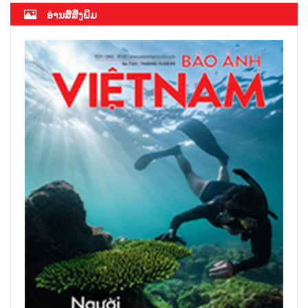
ອ່ານສື່ສິ່ງພິມ