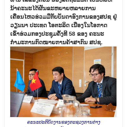
ນ້າຄະນະໄດ້ຜັນຂະຫຍາຍຫລາຍການ
ເຄື່ອນໄຫວຮ່ວມມືກັບບັນດາອົງການຂອງສປຊ ຢູ່
ວຽນນາ ປະເທດ ໂອຕະລິດ ເນື່ອງໃນໂອກາດ
ເຂົ້າຮ່ວມກອງປະຊຸມຄັ້ງທີ 58 ຂອງ ຄະນະ
ກຳມະການກົດໝາຍການຄ້າສາກົນ ສປຊ.
ຄະນະປະຕິບັດງານຂອງກະຊວງການຕ່າງ