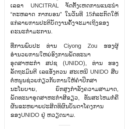
ເລຂາ UNCITRAL ຈັດຕັ້ງເຫດການແນະນຳ
“ຕະຫລາດ ກາກບອນ” ໃນວັນທີ 15ກໍລະກົດໃຫ້
ແກ່ລາຍການປະຕິບັດງານຄັ້ງຈະມາເຖິງຂອງ
ຄະນະກຳມະການ.
ທີ່ການພົບປະ ທ່ານ Ciyong Zou ຮອງຜູ້
ອຳນວຍການໃຫຍ່ອົງການພັດທະນາ
ອຸດສາຫະກຳ ສປຊ (UNIDO), ທ່ານ ຮອງ
ລັດຖະມົນຕີ ເລແອັງຕວນ ສະເຫນີ UNIDO ສືບ
ຕໍ່ຫນູນຊ່ວຍກ່ຽວກັບການໃຫ້ຄຳປຶກສາ
ນະໂຍບາຍ, ຍົກສູງກຳລັງຄວາມສາມາດ,
ພັດທະນາອຸດສາຫະກຳສີຂຽວ, ທັນສະໄຫມກໍ່ຄື
ຜັນຂະຫຍາຍປະສິດທິຜົນບັນດາໂຄງການ
ຂອງUNIDO ຢູ່ ຫວຽດນາມ.