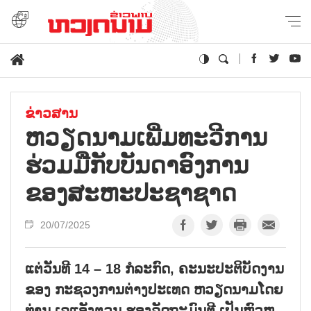
ຂ່າວສານ
ຫວຽດນາມເພີ່ມທະວີການ
ຮ່ວມມືກັບບັນດາອົງການ
ຂອງສະຫະປະຊາຊາດ
20/07/2025
ແຕ່ວັນທີ 14 – 18 ກໍລະກົດ, ຄະນະປະຕິບັດງານ
ຂອງ ກະຊວງການຕ່າງປະເທດ ຫວຽດນາມໂດຍ
ທ່ານ ເລແອັງຕວນ ຮອງລັດຖະມົນຕີ ເປັນຫົວຫ