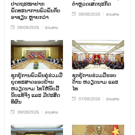
ປາດຖະໜາຢາກ
ຕຳຫຼວດເສດຖະກິດ
ພັດທະນາການພົວພັນກັບ
08/08/2026
ຂ່າວສານ
ອາຊຽນ ຫຼາຍກວ່າ
08/08/2026
ຂ່າວສານ
ຊຸກ​ຍູ້​ການ​ພົວ​ພັນ​ຄູ່​ຮ່ວມ​ມື​
ຊຸກຍູ້ການຮ່ວມມືຮອບ
ຍຸດ​ທະ​ສາດ​ຮອດ​ບ້ານ
ດ້ານ ຫວຽດນາມ ແລະ
ຫວຽດ​ນາມ ໄທ​ໃຫ້​ນັບ​ມື້​
ໄທ
ນັບ​ແທ້​ຈິງ ແລະ ມີ​ປະ​ສິດ​
07/08/2026
ຂ່າວສານ
ທິ​ຜົນ
08/08/2026
ຂ່າວສານ