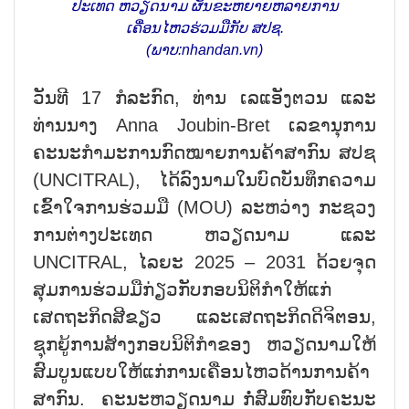
ປະເທດ ຫວຽດນາມ ຜັນຂະຫຍາຍຫລາຍການ
ເຄື່ອນໄຫວຮ່ວມມືກັບ ສປຊ.
(ພາບ:nhandan.vn)
ວັນທີ 17 ກໍລະກົດ, ທ່ານ ເລແອັງຕວນ ແລະ
ທ່ານນາງ Anna Joubin-Bret ເລຂານຸການ
ຄະນະກຳມະການກົດໝາຍການຄ້າສາກົນ ສປຊ
(UNCITRAL), ໄດ້ລົງນາມໃນບົດບັນທຶກຄວາມ
ເຂົ້າໃຈການຮ່ວມມື (MOU) ລະຫວ່າງ ກະຊວງ
ການຕ່າງປະເທດ ຫວຽດນາມ ແລະ
UNCITRAL, ໄລຍະ 2025 – 2031 ດ້ວຍຈຸດ
ສຸມການຮ່ວມມືກ່ຽວກັບກອບນິຕິກຳໃຫ້ແກ່
ເສດຖະກິດສີຂຽວ ແລະເສດຖະກິດດິຈິຕອນ,
ຊຸກຍູ້ການສ້າງກອບນິຕິກຳຂອງ ຫວຽດນາມໃຫ້
ສົມບູນແບບໃຫ້ແກ່ການເຄື່ອນໄຫວດ້ານການຄ້າ
ສາກົນ. ຄະນະຫວຽດນາມ ກໍ່ສົມທົບກັບຄະນະ