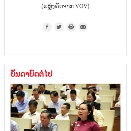
(ແຫຼ່ງຄັດຈາກ VOV)
ບັນດາບົດຕໍ່ໄປ