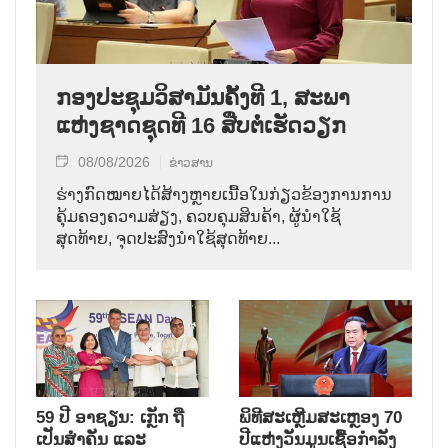
ກອງປະຊຸມວິສາມັນຄັ້ງທີ 1, ສະພາ
ແຫ່ງຊາດຊຸດທີ 16 ສືບຕໍ່ເຮັດວຽກ
08/08/2026
ຂ່າວສານ
ຮ່າງກົດໝາຍໄດ້ສ້າງຫຼາຍເນື້ອໃນກ່ຽວຂ້ອງການການ
ຄຸ້ມຄອງຄວາມສ່ຽງ, ຄວບຄຸມສິນຄ້າ, ຜູ້ນຳໃຊ້
ສຸດທ້າຍ, ຈຸດປະສົງນຳໃຊ້ສຸດທ້າຍ...
59 ປີ ອາຊຽນ: ເກຼັກ ຖື
ພິທີສະເຫຼີມສະເຫຼອງ 70
ເປັນສຳຄັນ ແລະ
ປີແຫ່ງວັນມູນເຊື້ອກຳລັງ