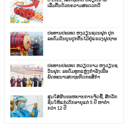
ເລີ່ມຕົ້ນດ້ວຍຄວາມສະດວກດີ
ປະທານປະເທດ ຫງວຽນຊວນຟຸກ ປຸກ
ລະດົມວັນບຸນປູກຕົ້ນໄມ້ຢູ່ແຂວງຝູເຖາະ
ປະທານປະເທດ ຫວຽດນາມ ຫງວຽນຊ
ວັນຟຸກ: ລະດົມທຸກແຫຼ່ງກຳລັງເພື່ອ
ພັດທະນາເສດຖະກິດກະສິກຳ
ສຸມໃສ່ຜັນຂະຫຍາຍການຈັດຊື້, ສັກວັກ
ຊິນໃຫ້ແກ່ເດັກອາຍຸແຕ່ 5 ປີ ຫາຕ່ຳ
ກວ່າ 12 ປີ