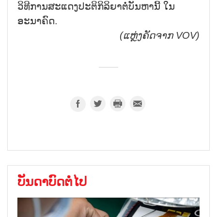
ວິທີການສະແດງປະຕິກິລິຍາຕໍ່ບັນຫານີ້ ໃນ
ອະນາຄົດ.
(ແຫຼ່ງຄັດຈາກ
VOV)
ບັນດາບົດຕໍ່ໄປ