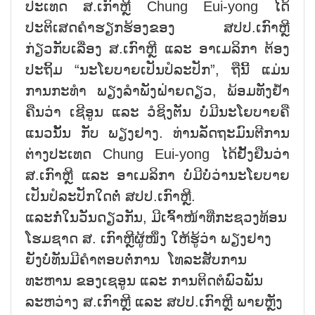
ປະເທດ ສ.ເກົາຫຼີ Chung Eui-yong ໄດ້
ປະຕິເສດຄຳຮຽກຮ້ອງຂອງ ສປປ.ເກົາຫຼີ
ກ່ຽວກັບເລື່ອງ ສ.ເກົາຫຼີ ແລະ ອາເມລິກາ ຕ້ອງ
ປະຖິ້ມ “ນະໂຍບາຍເປັນປໍລະປັກ”, ຖືນີ້ ແມ່ນ
ການກະທຳ ພຽງລຳພັງຝ່າຍດຽວ, ພ້ອມທັງຢ້ຳ
ຄືນວ່າ ເຊີອູນ ແລະ ວໍຊິງຕັນ ບໍ່ມີນະໂຍບາຍຄື
ແນວນັ້ນ ກັບ ພຽງຢາງ. ທ່ານລັດຖະມົນຕີການ
ຕ່າງປະເທດ Chung Eui-yong ໄດ້ຢັ້ງຢືນວ່າ
ສ.ເກົາຫຼີ ແລະ ອາເມລິກາ ບໍ່ມີບໍ່ວ່ານະໂຍບາຍ
ເປັນປໍລະປັກໃດຕໍ່ ສປປ.ເກົາຫຼີ.
ແລະກໍ່ໃນວັນດຽວກັນ, ມີເຈົ້າໜ້າທີ່ກະຊວງທ້ອນ
ໂຮມຊາດ ສ. ເກົາຫຼີຜູ້ໜຶ່ງ ໃຫ້ຮູ້ວ່າ ພຽງຢາງ
ຍັງບໍ່ທັນມີຄຳຕອບຕໍ່ການ ໂທລະສັບການ
ທະຫານ ຂອງເຊອູນ ແລະ ການຕິດຕໍພົວພັນ
ລະຫວ່າງ ສ.ເກົາຫຼີ ແລະ ສປປ.ເກົາຫຼີ ພາຍຫຼັງ