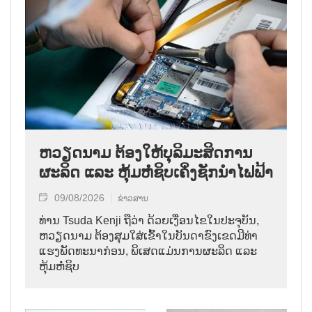
ຫວຽດນາມ ຕ້ອງໃຫ້ບຸລິມະສິດການ
ຜະລິດ ແລະ ຫຸ້ມຫໍ່ຊິບເຄິ່ງຊັກນຳໄຟຟ້າ
09/08/2026
ຂ່າວສານ
ທ່ານ Tsuda Kenji ຖືວ່າ ດ້ວຍເງື່ອນໄຂໃນປະຈຸບັນ,
ຫວຽດນາມ ຕ້ອງສຸມໃສ່ເຂົ້າໃນບັນດາຂົງເຂດມີທ່າ
ແຮງພັດທະນາກ່ອນ, ພິເສດແມ່ນການຜະລິດ ແລະ
ຫຸ້ມຫໍ່ຊິບ