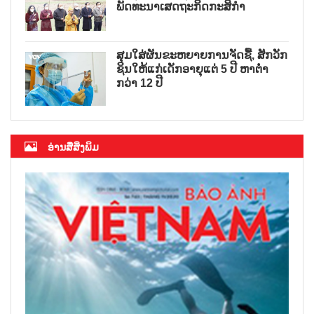
ພັດທະນາເສດຖະກິດກະສິກຳ
ສຸມໃສ່ຜັນຂະຫຍາຍການຈັດຊື້, ສັກວັກ
ຊິນໃຫ້ແກ່ເດັກອາຍຸແຕ່ 5 ປີ ຫາຕ່ຳ
ກວ່າ 12 ປີ
ອ່ານສື່ສິ່ງພິມ