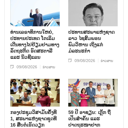
ທ່ານເລຂາທິການໃຫຍ່,
ປະທານສະພາແຫ່ງຊາດ
ປະທານປະເທດ ໂຕເລິມ
ລາວ ໄຊສົມພອນ
ເດີນທາງໄປຢ້ຽມຢາມທາງ
ພົມວິຫານ ເຖິງແກ່
ລັດຖະກິດ ອົດສະຕາລີ
ມໍລະນະກຳ
ແລະ ນິວຊີແລນ
09/08/2026
ຂ່າວສານ
09/08/2026
ຂ່າວສານ
ກອງປະຊຸມວິສາມັນຄັ້ງທີ
59 ປີ ອາຊຽນ: ເກຼັກ ຖື
1, ສະພາແຫ່ງຊາດຊຸດທີ
ເປັນສຳຄັນ ແລະ
16 ສືບຕໍ່ເຮັດວຽກ
ປາດຖະໜາຢາກ