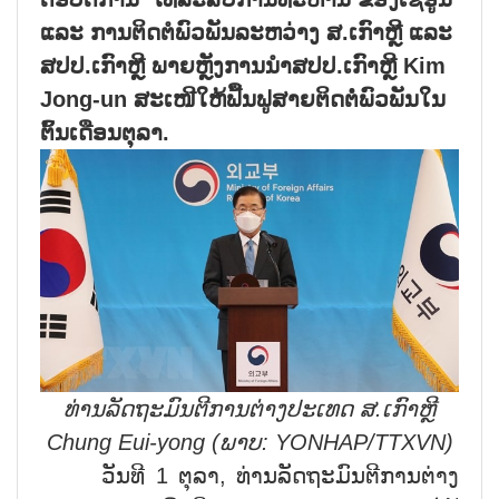
ແລະ ການຕິດຕໍພົວພັນລະຫວ່າງ ສ.ເກົາຫຼີ ແລະ
ສປປ.ເກົາຫຼີ ພາຍຫຼັງການນຳສປປ.ເກົາຫຼີ
Kim
Jong-un
ສະເໜີໃຫ້ຟື້ນຟູສາຍຕິດຕໍ່ພົວພັນໃນ
ຕົ້ນເດືອນຕຸລາ.
ທ່ານລັດຖະມົນຕີການຕ່າງປະເທດ ສ.ເກົາຫຼີ
Chung Eui-yong (
ພາບ:
YONHAP/TTXVN)
ວັນທີ 1 ຕຸລາ, ທ່ານລັດຖະມົນຕີການຕ່າງ