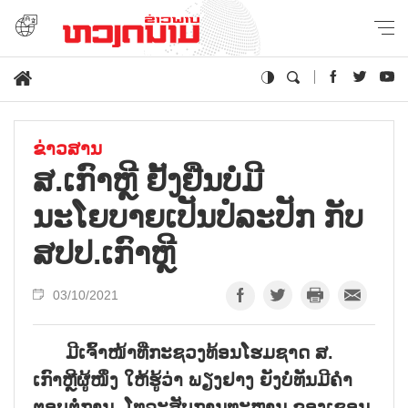
ຂ່າວສານ
ສ.ເກົາຫຼີ ຢັ້ງຢືນບໍ່ມີ
ນະໂຍບາຍເປັນປໍລະປັກ ກັບ
ສປປ.ເກົາຫຼີ
03/10/2021
ມີເຈົ້າໜ້າທີ່ກະຊວງທ້ອນໂຮມຊາດ ສ.
ເກົາຫຼີຜູ້ໜຶ່ງ ໃຫ້ຮູ້ວ່າ ພຽງຢາງ ຍັງບໍ່ທັນມີຄຳ
ຕອບຕໍ່ການ ໂທລະສັບການທະຫານ ຂອງເຊອູນ