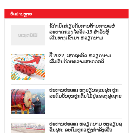
ບົດອ່ານຫຼາຍ
ຂໍ້ກຳນົດກ່ຽວກັບການຕ້ານການແຜ່
ລະບາດຂອງ ໂຄວິດ-19 ສຳລັບຜູ້
ເດີນທາງເຂົ້າມາ ຫວຽດນາມ
ປີ 2022, ເສດຖະກິດ ຫວຽດນາມ
ເລີ່ມຕົ້ນດ້ວຍຄວາມສະດວກດີ
ປະທານປະເທດ ຫງວຽນຊວນຟຸກ ປຸກ
ລະດົມວັນບຸນປູກຕົ້ນໄມ້ຢູ່ແຂວງຝູເຖາະ
ປະທານປະເທດ ຫວຽດນາມ ຫງວຽນຊ
ວັນຟຸກ: ລະດົມທຸກແຫຼ່ງກຳລັງເພື່ອ