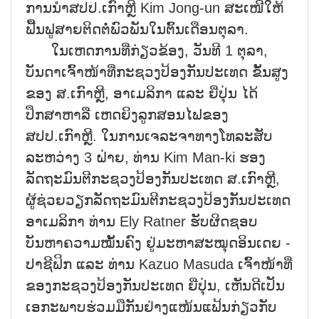
ການນຳສປປ.ເກົາຫຼີ Kim Jong-un ສະເໜີໃຫ້
ຟື້ນຟູສາຍຕິດຕໍ່ພົວພັນໃນຕົ້ນເດືອນຕຸລາ.
ໃນເຫດການທີ່ກ່ຽວຂ້ອງ, ວັນທີ 1 ຕຸລາ,
ບັນດາເຈົ້າໜ້າທີ່ກະຊວງປ້ອງກັນປະເທດ ຂັ້ນສູງ
ຂອງ ສ.ເກົາຫຼີ, ອາເມລິກາ ແລະ ຍີ່ປຸ່ນ ໄດ້
ປຶກສາຫາລື ເຫດຍິງລູກສອນໄຟຂອງ
ສປປ.ເກົາຫຼີ. ໃນການເຈລະຈາທາງໂທລະສັບ
ລະຫວ່າງ 3 ຝ່າຍ, ທ່ານ Kim Man-ki ຮອງ
ລັດຖະມົນຕີກະຊວງປ້ອງກັນປະເທດ ສ.ເກົາຫຼີ,
ຜູ້ຊ່ວຍວຽກລັດຖະມົນຕີກະຊວງປ້ອງກັນປະເທດ
ອາເມລິກາ ທ່ານ Ely Ratner ຮັບຜິດຊອບ
ບັນຫາຄວາມໝັ້ນຄົງ ຢູ່ມະຫາສະໝຸດອິນເດຍ -
ປາຊີຟິກ ແລະ ທ່ານ Kazuo Masuda ເຈົ້າໜ້າທີ່
ຂອງກະຊວງປ້ອງກັນປະເທດ ຍີ່ປຸ່ນ, ເຫັນດີເປັນ
ເອກະພາບຮ່ວມມືກັນຢ່າງແໜ້ນແຟ້ນກ່ຽວກັບ