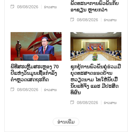
ພັດທະນາການພົວພັນກັບ
08/08/2026
ຂ່າວສານ
ອາຊຽນ ຫຼາຍກວ່າ
08/08/2026
ຂ່າວສານ
ພິທີສະເຫຼີມສະເຫຼອງ 70
ຊຸກ​ຍູ້​ການ​ພົວ​ພັນ​ຄູ່​ຮ່ວມ​ມື​
ປີແຫ່ງວັນມູນເຊື້ອກຳລັງ
ຍຸດ​ທະ​ສາດ​ຮອດ​ບ້ານ
ຕຳຫຼວດເສດຖະກິດ
ຫວຽດ​ນາມ ໄທ​ໃຫ້​ນັບ​ມື້​
ນັບ​ແທ້​ຈິງ ແລະ ມີ​ປະ​ສິດ​
08/08/2026
ຂ່າວສານ
ທິ​ຜົນ
08/08/2026
ຂ່າວສານ
ອ່ານເພີ່ມ