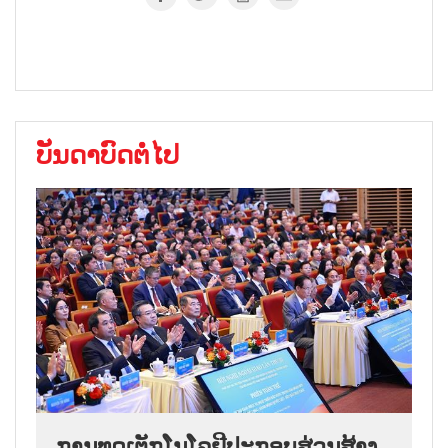
ບັນດາບົດຕໍ່ໄປ
ການ​ທູດ​ເຕັກ​ໂນ​ໂລ​ຢີ​ປະ​ກອບ​ສ່ວນ​ສ້າງ​