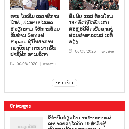
ທ່ານ ໂຕ​ເລິມ ເລ​ຂາ​ທິ​ການ​
ຄົ້ນ​ພົບ ແລະ ທ້ອນ​ໂຮມ
ໃຫຍ່, ປະ​ທານ​ປະ​ເທດ ​
197 ອັດ​ຖິ​ນັກ​ຮົບ​ເສຍ​
ຫວຽດ​ນາມ ໃຫ້​ການ​ຕ້ອນ​
ສະຫຼະ​ຊີ​ວິດ​ເພື່ອ​ຊາດ​ຢູ່​
ຮັບ​ທ່ານ Samuel
ສວນ​ສາ​ທາ​ລະ​ນະ ເລ​ທິ​
Paparo ຜູ້​ບັນ​ຊາ​ການ
ຣຽງ
ກອງ​ບັນ​ຊາ​ການພາກ​ພື້ນ​
06/08/2026
ຂ່າວສານ
ປາ​ຊີ​ຟິກ ອາ​ເມ​ລິ​ກາ
06/08/2026
ຂ່າວສານ
ອ່ານເພີ່ມ
ບົດອ່ານຫຼາຍ
ຂໍ້ກຳນົດກ່ຽວກັບການຕ້ານການແຜ່
ລະບາດຂອງ ໂຄວິດ-19 ສຳລັບຜູ້