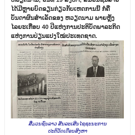
ໄດ້ມີຫຼາຍບົດຂຽນກ່ຽວກັບເຫດການນີ້ ກໍ່ຄື
ບັນດາຜົນສຳເລັດຂອງ ຫວຽດນາມ ພາຍຫຼັງ
ໄລຍະເກືອບ 40 ປີແຫ່ງການປະຕິບັດພາລະກິດ
ແຫ່ງການປ່ຽນແປງໃໝ່ປະເທດຊາດ.
ສື່ມວນຊົນລາວ ສັນລະເສີນໄຊຊະນະການ
ປະຕິວັດເດືອນສິງຫາ