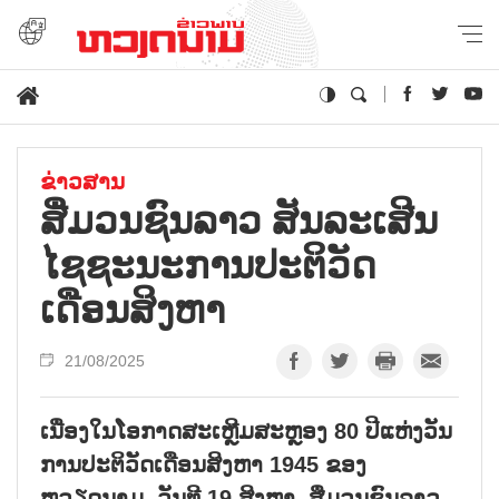
ຂ່າວສານ
ສື່ມວນ​ຊົນລາວ​ ສັນລະເສີນ​
ໄຊ​ຊະ​ນະ​ການ​ປະ​ຕິ​ວັດ​
ເດືອນ​ສິງ​ຫາ
21/08/2025
ເນື່ອງໃນໂອກາດສະເຫຼີມສະຫຼອງ 80 ປີແຫ່ງວັນ
ການປະຕິວັດເດືອນສິງຫາ 1945 ຂອງ
ຫວຽດນາມ, ວັນທີ 19 ສິງຫາ, ສື່ມວນຊົນລາວ