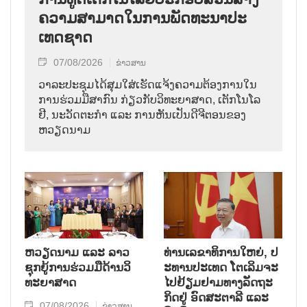
ຄວາມ​ສາ​ມາດ​ໃນ​ການ​ພັດ​ທະ​ນາ​ປະ​
ເທດ​ຊາດ
07/08/2026
ຂ່າວສານ
ວາ​ລະ​ປະ​ຊຸມ​ໄດ້​ສຸມ​ໃສ່​ເຮັດ​ແຈ້ງ​ຄວາມ​ຕ້ອງ​ການ​ໃນ​
ການ​ຮ່ວມ​ມື​ສາ​ກົນ ກ່ຽວ​ກັບ​ວິ​ທະ​ຍາ​ສາດ, ເຕັກ​ໂນ​ໂລ​
ຢີ, ນະ​ວັດ​ຕະ​ກຳ ແລະ ການ​ຫັນ​ເປັນ​ດີ​ຈີ​ຕອນ​ຂອງ
ຫວຽດ​ນາມ
ຫວຽດ​ນາມ ແລະ ລາວ​
ທ່ານ​ເລ​ຂາ​ທິ​ການ​ໃຫຍ່, ປ​
ຊຸກ​ຍູ້​ການ​ຮ່ວມ​ມື​ດ້ານວ​ິ​
ະ​ທານ​ປະ​ເທດ ໂຕ​ເລິມ​ຈະ​
ທະ​ຍາ​ສາດ
ໄປ​ຢ້ຽມ​ຢາມ​ທາງ​ລັດ​ຖະ​
ກິດ​ຢູ່ ອົດ​ສະ​ຕາ​ລີ ແລະ
07/08/2026
ຂ່າວສານ