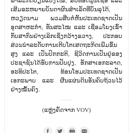
ພາລະກິດປ່ຽນແປງໃໝ່, ສືບທອດມູນເຊື້ອ ແລະ
ເສີມຂະຫຍາຍບັນດາຜົນສຳເລັດທີ່ບັນລຸໄດ້,
ຫວຽດນາມ ພວມສືບຕໍ່ຫັນປະເທດຊາດເປັນ
ອຸດສາຫະກຳ, ທັນສະໄໝ ແລະ ເຊື່ອມໂຍງເຂົ້າ
ກັບສາກົນຢ່າງເລິກເຊິ່ງກວ້າງຂວາງ, ປະກອບ
ສ່ວນນຳລະດັບການເຕີບໂຕເສດຖະກິດເພີ່ມຂຶ້ນ
ສູງ ແລະ ເປັນປົກກະຕິ, ຊີວິດການເປັນຢູ່ຂອງ
ປະຊາຊົນໄດ້ຮັບການປັບປຸງ, ຮັກສາເອກະລາດ,
ອະທິປະໄຕ, ທ້ອນໂຮມປະເທດຊາດເປັນ
ເອກະພາບ ແລະ ຜືນແຜ່ນດິນອັນຄົບຖ້ວນໄວ້
ຢ່າງໝັ້ນຄົງ.
(ແຫຼ່ງຄັດຈາກ VOV)