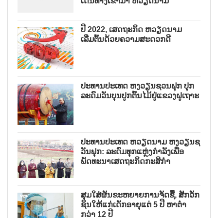
ເດີນທາງເຂົ້າມາ ຫວຽດນາມ
ປີ 2022, ເສດຖະກິດ ຫວຽດນາມ
ເລີ່ມຕົ້ນດ້ວຍຄວາມສະດວກດີ
ປະທານປະເທດ ຫງວຽນຊວນຟຸກ ປຸກ
ລະດົມວັນບຸນປູກຕົ້ນໄມ້ຢູ່ແຂວງຝູເຖາະ
ປະທານປະເທດ ຫວຽດນາມ ຫງວຽນຊ
ວັນຟຸກ: ລະດົມທຸກແຫຼ່ງກຳລັງເພື່ອ
ພັດທະນາເສດຖະກິດກະສິກຳ
ສຸມໃສ່ຜັນຂະຫຍາຍການຈັດຊື້, ສັກວັກ
ຊິນໃຫ້ແກ່ເດັກອາຍຸແຕ່ 5 ປີ ຫາຕ່ຳ
ກວ່າ 12 ປີ