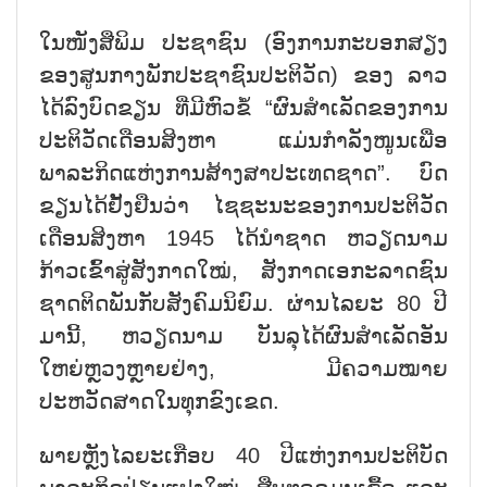
ໃນໜັງສືພິມ ປະຊາຊົນ (ອົງການກະບອກສຽງ
ຂອງສູນກາງພັກປະຊາຊົນປະຕິວັດ) ຂອງ ລາວ
ໄດ້ລົງບົດຂຽນ ທີ່ມີຫົວຂໍ້ “ຜົນສຳເລັດຂອງການ
ປະຕິວັດເດືອນສິງຫາ ແມ່ນກຳລັງໜູນເພື່ອ
ພາລະກິດແຫ່ງການສ້າງສາປະເທດຊາດ”. ບົດ
ຂຽນໄດ້ຢັ້ງຢືນວ່າ ໄຊຊະນະຂອງການປະຕິວັດ
ເດືອນສິງຫາ 1945 ໄດ້ນຳຊາດ ຫວຽດນາມ
ກ້າວເຂົ້າສູ່ສັງກາດໃໝ່, ສັງກາດເອກະລາດຊົນ
ຊາດຕິດພັນກັບສັງຄົມນິຍົມ. ຜ່ານໄລຍະ 80 ປີ
ມານີ້, ຫວຽດນາມ ບັນລຸໄດ້ຜົນສຳເລັດອັນ
ໃຫຍ່ຫຼວງຫຼາຍຢ່າງ, ມີຄວາມໝາຍ
ປະຫວັດສາດໃນທຸກຂົງເຂດ.
ພາຍຫຼັງໄລຍະເກືອບ 40 ປີແຫ່ງການປະຕິບັດ