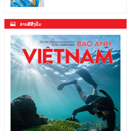
ອ່ານສື່ສິ່ງພິມ