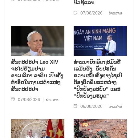
ນິວ​ຊີ​ແລນ
07/08/2026
ຂ່າວສານ
ສັນຕະປະປາ Leo XIV
ທ່ານນາຍົກລັດຖະມົນຕີ
ຈະໄປຢ້ຽມຢາມ
ເລມິນຮຶງ: ຮັບປະກັນ
ອາເມລິກາ ລາຕິນ ເປັນຄັ້ງ
ຄວາມໝັ້ນຄົງທາງໄຊເບີ
ທຳອິດໃນຖານະຕຳແໜ່ງ
ຕ້ອງຕິດພັນລະຫວ່າງ
ສັນຕະປະປາ
“ປົກປ້ອງລະບົບ” ແລະ
“ປົກປ້ອງມະນຸດ”
07/08/2026
ຂ່າວສານ
06/08/2026
ຂ່າວສານ