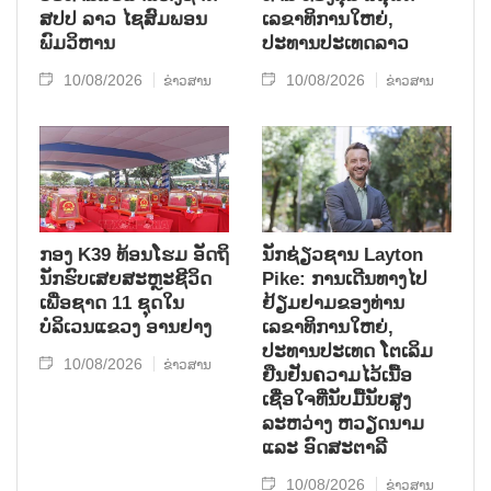
ສປປ ລາວ ໄຊສົມພອນ
ເລຂາທິການໃຫຍ່,
ພົມວິຫານ
ປະທານປະເທດລາວ
10/08/2026
10/08/2026
ຂ່າວສານ
ຂ່າວສານ
ກອງ K39 ທ້ອນໂຮມ ອັດຖິ
ນັກຊ່ຽວຊານ Layton
ນັກຮົບເສຍສະຫຼະຊີວິດ
Pike: ການເດີນທາງໄປ
ເພື່ອຊາດ 11 ຊຸດໃນ
ຢ້ຽມຢາມຂອງທ່ານ
ບໍລິເວນແຂວງ ອານຢາງ
ເລຂາທິການໃຫຍ່,
ປະທານປະເທດ ໂຕເລິມ
10/08/2026
ຂ່າວສານ
ຢືນຢັນຄວາມໄວ້ເນື້ອ
ເຊື່ອໃຈທີ່ນັບມື້ນັບສູງ
ລະຫວ່າງ ຫວຽດນາມ
ແລະ ອົດສະຕາລີ
10/08/2026
ຂ່າວສານ