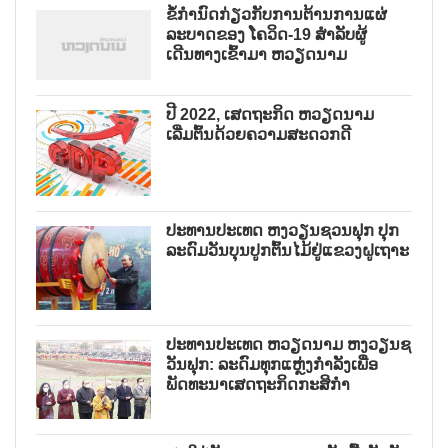
ຂໍ້ກຳນົດກ່ຽວກັບການຕ້ານການແຜ່
ລະບາດຂອງ ໂຄວິດ-19 ສຳລັບຜູ້
ເດີນທາງເຂົ້າມາ ຫວຽດນາມ
ປີ 2022, ເສດຖະກິດ ຫວຽດນາມ
ເລີ່ມຕົ້ນດ້ວຍຄວາມສະດວກດີ
ປະທານປະເທດ ຫງວຽນຊວນຟຸກ ປຸກ
ລະດົມວັນບຸນປູກຕົ້ນໄມ້ຢູ່ແຂວງຝູເຖາະ
ປະທານປະເທດ ຫວຽດນາມ ຫງວຽນຊ
ວັນຟຸກ: ລະດົມທຸກແຫຼ່ງກຳລັງເພື່ອ
ພັດທະນາເສດຖະກິດກະສິກຳ