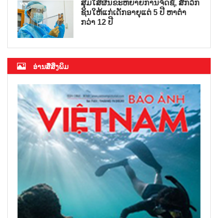
ສຸມໃສ່ຜັນຂະຫຍາຍການຈັດຊື້, ສັກວັກ
ຊິນໃຫ້ແກ່ເດັກອາຍຸແຕ່ 5 ປີ ຫາຕ່ຳ
ກວ່າ 12 ປີ
ອ່ານສື່ສິ່ງພິມ