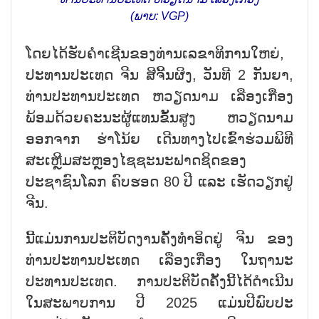
(ພາບ: VGP)
ໂດຍໄດ້ຮັບຄຳເຊີນຂອງທ່ານເລຂາທິການໃຫຍ່,
ປະທານປະເທດ ຈີນ ສີຈີ້ນຜິງ, ວັນທີ 2 ກັນຍາ,
ທ່ານປະທານປະເທດ ຫວຽດນາມ ເລືອງເກື່ອງ
ພ້ອມດ້ວຍຄະນະຜູ້ແທນຂັ້ນສູງ ຫວຽດນາມ
ອອກຈາກ ຮ່າໂນ້ຍ ເດີນທາງໄປເຂົ້າຮ່ວມພິທີ
ສະເຫຼີມສະຫຼອງໄຊຊະນະຟາດຊິດຂອງ
ປະຊາຊົນໂລກ ຄົບຮອດ 80 ປີ ແລະ ເຮັດວຽກຢູ່
ຈີນ.
ນີ້ແມ່ນການປະຕິບັດງານຄັ້ງທຳອິດຢູ່ ຈີນ ຂອງ
ທ່ານປະທານປະເທດ ເລືອງເກື່ອງ ໃນຖານະ
ປະທານປະເທດ. ການປະຕິບັດຄັ້ງນີ້ໄດ້ດຳເນີນ
ໃນສະພາບການ ປີ 2025 ແມ່ນປີພົບປະ