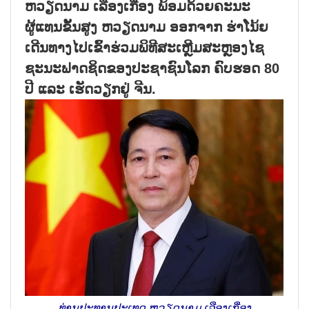
ຫວຽດນາມ ເລືອງເກື່ອງ ພ້ອມດ້ວຍຄະນະ
ຜູ້ແທນຂັ້ນສູງ ຫວຽດນາມ ອອກຈາກ ຮ່າໂນ້ຍ
ເດີນທາງໄປເຂົ້າຮ່ວມພິທີສະເຫຼີມສະຫຼອງໄຊ
ຊະນະຟາດຊິດຂອງປະຊາຊົນໂລກ ຄົບຮອດ 80
ປີ ແລະ ເຮັດວຽກຢູ່ ຈີນ.
ທ່ານປະທານປະເທດ ຫວຽດນາມ ເລືອງເກື່ອງ