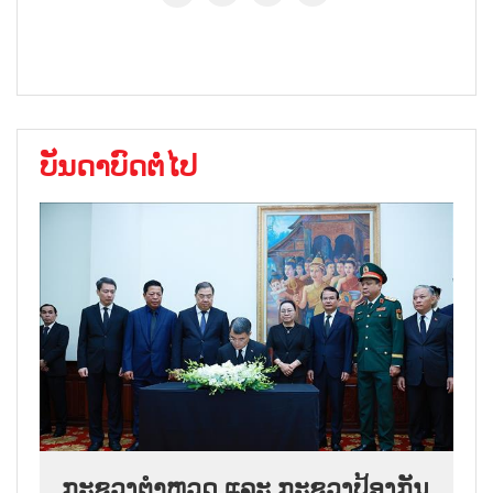
ບັນດາບົດຕໍ່ໄປ
ກະຊວງຕຳຫຼວດ ແລະ ກະຊວງປ້ອງກັນ