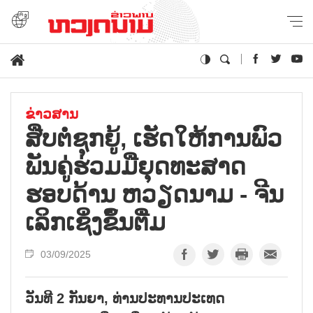
ຂ່າວສານ
ສືບ​ຕໍ່​ຊຸກ​ຍູ້, ເຮັດ​ໃຫ້​ການ​ພົວ​
ພັນ​ຄູ່​ຮ່ວມ​ມື​ຍຸດ​ທະ​ສາດ​
ຮອບ​ດ້ານ ຫວຽດ​ນາມ - ຈີນ
ເລິກ​ເຊິ່ງ​ຂຶ້ນ​ຕື່ມ
03/09/2025
ວັນທີ 2 ກັນຍາ, ທ່ານປະທານປະເທດ