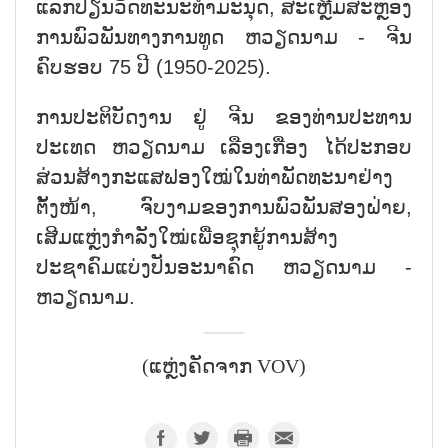
ແລກປ່ຽນວັດທະນະທຳມະນຸດ, ສະເຫຼີມສະຫຼອງ
ການພົວພັນທາງການທູດ ຫວຽດນາມ - ຈີນ
ຄົບຮອບ 75 ປີ (1950-2025).
ການປະຕິບັດງານ ຢູ່ ຈີນ ຂອງທ່ານປະທານ
ປະເທດ ຫວຽດນາມ ເລືອງເກື່ອງ ໄດ້ປະກອບ
ສ່ວນສ້າງກະແສຟອງໃໝ່ໃນທ່າພັດທະນາຢ່າງ
ຕັ້ງໜ້າ, ຈົບງາມຂອງການພົວພັນສອງຝ່າຍ,
ເສີມແຫຼ່ງກຳລັງໃໝ່ເພື່ອຊຸກຍູ້ການສ້າງ
ປະຊາຄົມແບ່ງປັນອະນາຄົດ ຫວຽດນາມ -
ຫວຽດນາມ.
(ແຫຼ່ງຄັດຈາກ VOV)