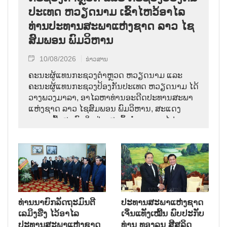
ປະເທດ ຫວຽດນາມ ເຂົ້າໄຫວ້ອາໄລ
ທ່ານປະທານສະພາແຫ່ງຊາດ ລາວ ໄຊ
ສົມພອນ ພົມວິຫານ
10/08/2026
ຂ່າວສານ
ຄະນະຜູ້ແທນກະຊວງຕຳຫຼວດ ຫວຽດນາມ ແລະ
ຄະນະຜູ້ແທນກະຊວງປ້ອງກັນປະເທດ ຫວຽດນາມ ໄດ້
ວາງພວງມາລາ, ອາໄລຫາທ່ານອະດີດປະທານສະພາ
ແຫ່ງຊາດ ລາວ ໄຊສົມພອນ ພົມວິຫານ, ສະແດງ
ຄວາມເສົ້າສະຫຼົດໃຈຢ່າງສຸດຊຶ້ງຕໍ່ການຈາກໄປຂອງ
ການນຳຜູ້ຈົງຮັກພັກດີ, ເປັນແບບຢ່າງຂອງພັກ, ລັດ,
ສະພາແຫ່ງຊາດ ແລະ ປະຊາຊົນ ລາວ ບັນດາເຜົ່າ.
ທ່ານນາຍົກລັດຖະມົນຕີ
ປະທານສະພາແຫ່ງຊາດ
ເລມິງຮືງ ໄວ້ອາໄລ
ເຈິ່ນແທັງເໝີ້ນ ພົບປະກັບ
ປະທານສະພາແຫ່ງຊາດ
ທ່ານ ທອງລຸນ ສີສຸລິດ