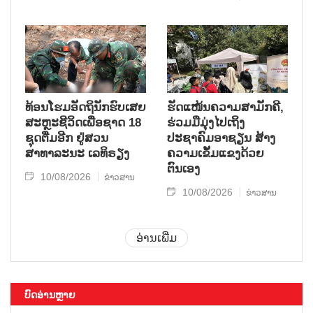
ທ້ອນໂຮມອັດຖິນັກຮົບເສຍ
ຮັດແໜ້ນຄວາມສາມັກຄີ,
ສະຫຼະຊີວິດເພື່ອຊາດ 18
ຮ່ວມມືມຸ່ງໄປເຖິງ
ຊຸດຕື່ມອີກ ຢູ່ສວນ
ປະຊາຄົມອາຊຽນ ສ້າງ
ສາທາລະນະ ເລທິຣຽງ
ຄວາມເຂັ້ມແຂງດ້ວຍ
ຕົນເອງ
10/08/2026
ຂ່າວສານ
10/08/2026
ຂ່າວສານ
ອ່ານເພີ່ມ
ບົດອ່ານຫຼາຍ