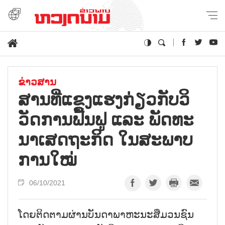
ຂ່າວສານ
ສານ​ທີ່​ແຂງ​ແຮງ​ກ່ຽວ​ກັບ​ວິ​
ວັດ​ການ​ຟື້ນ​ຟູ ແລະ ພັດ​ທະ​
ນາ​ເສດ​ຖະ​ກິດ ໃນ​ສະ​ພາບ​
ການ​ໃໝ່
06/10/2021
ໂດຍຕິດຕາມຜ່ານບັນດາພາຫະນະສື່ມວນຊົນ