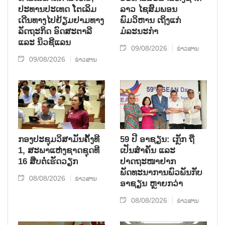
ປະທານປະເທດ ໂຕເລິມ
ລາວ ໄຊສົມພອນ
ເດີນທາງໄປຢ້ຽມຢາມທາງ
ພົມວິຫານ ເຖິງແກ່
ລັດຖະກິດ ອົດສະຕາລີ
ມໍລະນະກຳ
ແລະ ນິວຊີແລນ
09/08/2026
ຂ່າວສານ
09/08/2026
ຂ່າວສານ
ກອງປະຊຸມວິສາມັນຄັ້ງທີ
59 ປີ ອາຊຽນ: ເກຼັກ ຖື
1, ສະພາແຫ່ງຊາດຊຸດທີ
ເປັນສຳຄັນ ແລະ
16 ສືບຕໍ່ເຮັດວຽກ
ປາດຖະໜາຢາກ
ພັດທະນາການພົວພັນກັບ
08/08/2026
ຂ່າວສານ
ອາຊຽນ ຫຼາຍກວ່າ
08/08/2026
ຂ່າວສານ