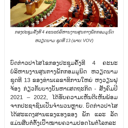
ກອງປະຊຸມຄັ້ງທີ 4 ຄະນະບໍລິຫານງານສູນກາງພັກກອມມູນິດ
ຫວຽດນາມ ຊຸດທີ 13 (ພາບ: VOV)
ບົດກ່າວປາໄສໄຂກອງປະຊຸມຄັ້ງທີ 4 ຄະນະ
ບໍລິຫານງານສູນກາງພັກກອມມູນິດ ຫວຽດນາມ
ຊຸດທີ 13 ຂອງທ່ານເລຂາທິການໃຫຍ່ ຫງວຽນຝຸ
ຈ້ອງ ກ່ຽວກັບບາງບັນຫາເສດຖະກິດ - ສັງຄົມປີ
2021 – 2022, ໄດ້ຮັບຄວາມເຫັນດີເຫັນພ້ອມ
ຈາກປະຊາຊົນເປັນຈຳນວນຫຼາຍ. ບົດກ່າວປາໄສ
ໄດ້ສະແດງສານແຂງແຮງຂອງ ພັກ ແລະ ລັດ
ແມ່ນສືບຕໍ່ຕັ້ງເປົ້າໝາຍຄວາມປອດໄພຕໍ່ໂລກລະ