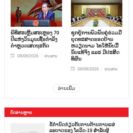
ພິທີສະເຫຼີມສະເຫຼອງ 70
ຊຸກ​ຍູ້​ການ​ພົວ​ພັນ​ຄູ່​ຮ່ວມ​ມື​
ປີແຫ່ງວັນມູນເຊື້ອກຳລັງ
ຍຸດ​ທະ​ສາດ​ຮອດ​ບ້ານ
ຕຳຫຼວດເສດຖະກິດ
ຫວຽດ​ນາມ ໄທ​ໃຫ້​ນັບ​ມື້​
ນັບ​ແທ້​ຈິງ ແລະ ມີ​ປະ​ສິດ​
08/08/2026
ຂ່າວສານ
ທິ​ຜົນ
08/08/2026
ຂ່າວສານ
ອ່ານເພີ່ມ
ບົດອ່ານຫຼາຍ
ຂໍ້ກຳນົດກ່ຽວກັບການຕ້ານການແຜ່
ລະບາດຂອງ ໂຄວິດ-19 ສຳລັບຜູ້