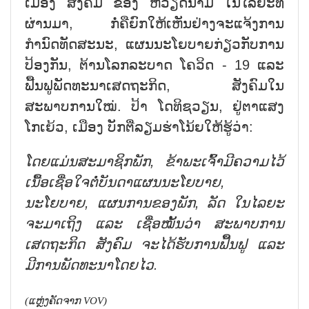
ເມືອງ ສັງຄົມ ຂອງ ຫວຽດນາມ ໃນໄລຍະທີ່
ຜ່ານມາ, ກໍ່ຄືຍົກໃຫ້ເຫັນຢ່າງຈະແຈ້ງການ
ກຳນົດທັດສະນະ, ແຜນນະໂຍບາຍກ່ຽວກັບການ
ປ້ອງກັນ, ຕ້ານໂລກລະບາດ ໂຄວິດ - 19 ແລະ
ຟື້ນຟູພັດທະນາເສດຖະກິດ, ສັງຄົມໃນ
ສະພາບການໃໝ່. ປ້າ ໂດທິຊວຽນ, ຢູ່ຕາແສງ
ໂກເຍ້ວ, ເມືອງ ບັກຕ່ືລຽມຮ່າໂນ້ຍໃຫ້ຮູ້ວ່າ:
ໂດຍແມ່ນສະມາຊິກພັກ, ຂ້າພະເຈົ້າມີຄວາມໄວ້
ເນື້ອເຊື່ອໃຈຕໍ່ບັນດາແຜນນະໂຍບາຍ,
ນະໂຍບາຍ, ແຜນການຂອງພັກ, ລັດ ໃນໄລຍະ
ຈະມາເຖິງ ແລະ ເຊື່ອໝັ້ນວ່າ ສະພາບການ
ເສດຖະກິດ ສັງຄົມ ຈະໄດ້ຮັບການຟື້ນຟູ ແລະ
ມີການພັດທະນາໂດຍໄວ.
(ແຫຼ່ງຄັດຈາກ VOV)