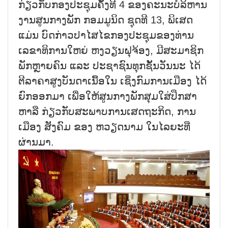
ກ່ຽວກັບກອງປະຊຸມຄັ້ງທີ 4 ຂອງຄະນະບໍລິຫານ
ງານສູນກາງພັກ ກອມມູນິດ ຊຸດທີ 13, ພິເສດ
ແມ່ນ ບົດກ່າວປາໄສໄຂກອງປະຊຸມຂອງທ່ານ
ເລຂາທິການໃຫຍ່ ຫງວຽນຝຸຈ້ອງ, ມີສະມາຊິກ
ພັກຫຼາຍຄົນ ແລະ ປະຊາຊົນທຸກຊັ້ນວັນນະ ໄດ້
ຕີລາຄາສູງບັນດາເນື້ອໃນ ເຊິ່ງກົມການເມືອງ ໄດ້
ຍົກອອກມາ ເພື່ອໃຫ້ສູນກາງພັກສຸມໃສ່ປຶກສາ
ຫາລື ກ່ຽວກັບສະພາບການເສດຖະກິດ, ການ
ເມືອງ ສັງຄົມ ຂອງ ຫວຽດນາມ ໃນໄລຍະທີ່
ຜ່ານມາ.