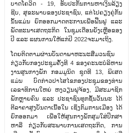
ບາດໂຄວິດ - 19, ຮັບປະກັນການຫາເງິນລ້ຽງ
ຊີບ, ສຸຂະພາບຂອງປະຊາຊົນ, ແຕ່ໄປຄຽງຄູ່ກັນ
ນັ້ນແມ່ນ ຍົກອອກມາດຕະການເພື່ອຟື້ນຟູ ແລະ
ພັດທະນາເສດຖະກິດ ໃນຊຸມເດືອນຍັງເຫຼືອຂອງ
ປີ ແລະ ແຜນການໃຫ້ແກ່ປີ 2022ຈະມາເຖິງ.
ໂດຍຕິດຕາມຜ່ານບັນດາພາຫະນະສື່ມວນຊົນ
ກ່ຽວກັບກອງປະຊຸມຄັ້ງທີ 4 ຂອງຄະນະບໍລິຫານ
ງານສູນກາງພັກ ກອມມູນິດ ຊຸດທີ 13, ພິເສດ
ແມ່ນ ບົດກ່າວປາໄສໄຂກອງປະຊຸມຂອງທ່ານ
ເລຂາທິການໃຫຍ່ ຫງວຽນຝຸຈ້ອງ, ມີສະມາຊິກ
ພັກຫຼາຍຄົນ ແລະ ປະຊາຊົນທຸກຊັ້ນວັນນະ ໄດ້
ຕີລາຄາສູງບັນດາເນື້ອໃນ ເຊິ່ງກົມການເມືອງ ໄດ້
ຍົກອອກມາ ເພື່ອໃຫ້ສູນກາງພັກສຸມໃສ່ປຶກສາ
ຫາລື ກ່ຽວກັບສະພາບການເສດຖະກິດ, ການ