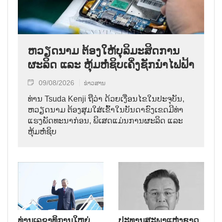
ຫວຽດນາມ ຕ້ອງໃຫ້ບຸລິມະສິດການ
ຜະລິດ ແລະ ຫຸ້ມຫໍ່ຊິບເຄິ່ງຊັກນຳໄຟຟ້າ
09/08/2026
ຂ່າວສານ
ທ່ານ Tsuda Kenji ຖືວ່າ ດ້ວຍເງື່ອນໄຂໃນປະຈຸບັນ,
ຫວຽດນາມ ຕ້ອງສຸມໃສ່ເຂົ້າໃນບັນດາຂົງເຂດມີທ່າ
ແຮງພັດທະນາກ່ອນ, ພິເສດແມ່ນການຜະລິດ ແລະ
ຫຸ້ມຫໍ່ຊິບ
ທ່ານເລຂາທິການໃຫຍ່,
ປະທານສະພາແຫ່ງຊາດ