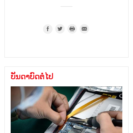
ບັນດາບົດຕໍ່ໄປ