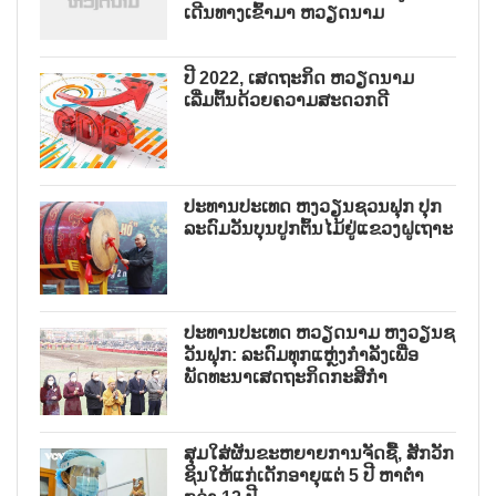
ເດີນທາງເຂົ້າມາ ຫວຽດນາມ
ປີ 2022, ເສດຖະກິດ ຫວຽດນາມ
ເລີ່ມຕົ້ນດ້ວຍຄວາມສະດວກດີ
ປະທານປະເທດ ຫງວຽນຊວນຟຸກ ປຸກ
ລະດົມວັນບຸນປູກຕົ້ນໄມ້ຢູ່ແຂວງຝູເຖາະ
ປະທານປະເທດ ຫວຽດນາມ ຫງວຽນຊ
ວັນຟຸກ: ລະດົມທຸກແຫຼ່ງກຳລັງເພື່ອ
ພັດທະນາເສດຖະກິດກະສິກຳ
ສຸມໃສ່ຜັນຂະຫຍາຍການຈັດຊື້, ສັກວັກ
ຊິນໃຫ້ແກ່ເດັກອາຍຸແຕ່ 5 ປີ ຫາຕ່ຳ