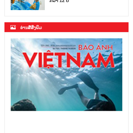
ກວ່າ 12 ປີ
ອ່ານສື່ສິ່ງພິມ