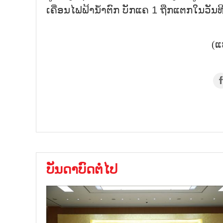
ເຄື່ອນໄຟຟ້ານ້ຳຕົກ ບັກແຄ 1 ຖືກແຕກໃນວັນທີ
(ແ
ບັນດາບົດຕໍ່ໄປ