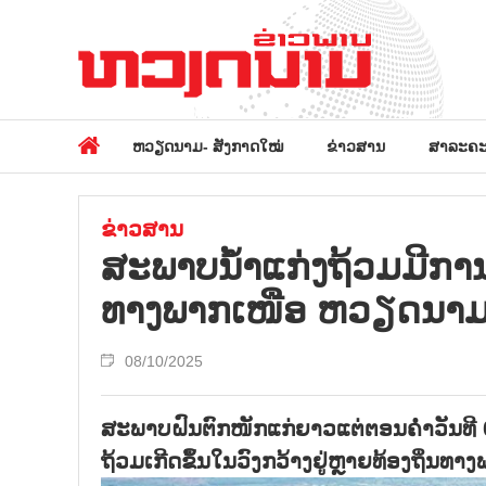
ຫວຽດນາມ- ສັງກາດໃໝ່
ຂ່າວສານ
ສາລະຄະ
ຂ່າວສານ
ສະພາບນ້ຳແກ່ງຖ້ວມມີການ
ທາງພາກເໜືອ ຫວຽດນາມ ຍ
08/10/2025
ສະພາບຝົນຕົກໜັກແກ່ຍາວແຕ່ຕອນຄ່ຳວັນທີ 
ຖ້ວມເກີດຂຶ້ນໃນວົງກວ້າງຢູ່ຫຼາຍທ້ອງຖິ່ນ