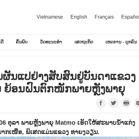
Vietnamese
English
Français
Españo
ດີ
ຄົ້ນພົບ
ວັດທະນະທຳ
ເສດຖະກິດ
ເຫດການ - ບຸກຄົນ
ຜັນແປຢ່າງສັບສົນຢູ່ບັນດາແຂວງ
້ອນຝົນຕົກໜັກພາຍຫຼັງພາຍຸ
06 ຕຸລາ ພາຍຫຼັງພາຍຸ Matmo ເຮັດໃຫ້ສະພາບນ້ຳແກ່ງ
ທາງພາກເໜືອ, ພິເສດແມ່ນແຂວງ ທາຍງວຽນ.