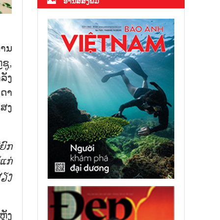
ອ່ານສື່ສິ່ງພິມ
ການ
ຊູ,
ລັງ
ນດາ
ແສງ
ຍົກ
ແກ່
່ຽງ
ຼັງ