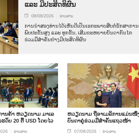
ແລະ ມີ​ປະ​ສິດ​ທິ​ຜົນ
08/08/2026
ຂ່າວສານ
ການ​ນຳ​ສອງ​ທ່ານ​ໄດ້​ເຫັນ​ດີ​ເປັນ​ເອ​ກະ​ພາບ​ສືບ​ຕໍ່​ຮັກ​ສາ​ການ​
ພົບ​ປະ​ຂັ້ນ​ສູງ ແລະ ທຸກ​ຂັ້ນ, ເສີມ​ຂະ​ຫຍາຍ​ບັນ​ດາ​ກົນ​ໄກ​
ຮ່ວມ​ມື​ສຳ​ຄັນ​ຢ່າງ​ມີ​ປະ​ສິດ​ທິ​ຜົນ
ິນ​ການ​ຄ້າ ຫວຽດ​ນາມ ມາ​ເລ​
ຫ​ວຽດ​ນາມ ຖື​ອາ​ເມ​ລິ​ການ​ແມ່ນ​ໜຶ່ງ
​ລະ​ດັບ 20 ຕື້ USD ໂດຍ​ໄວ
ບັນ​ດາ​ຄູ່​ຮ່ວມ​ມື​ສຳ​ຄັນ​ແຖວ​ໜ້າ
2026
07/08/2026
ຂ່າວສານ
ຂ່າວສານ