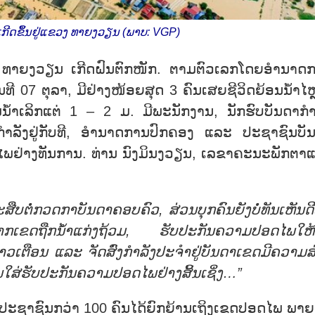
ກີດຂຶ້ນຢູ່ແຂວງ ທາຍງວຽນ (ພາບ: VGP)
 ທາຍງວຽນ ເກີດຝົນຕົກໜັກ. ຕາມຕົວເລກໂດຍອຳນາດ
ີ 07 ຕຸລາ, ມີຢ່າງໜ້ອຍສຸດ 3 ຄົນເສຍຊີວິດຍ້ອນນ້ຳໄຫຼ
ມນ້ຳເລິກແຕ່ 1 – 2 ມ. ມີພະນັກງານ, ນັກຮົບບັນດາກຳ
ລັງຢູ່ກັບທີ, ອຳນາດການປົກຄອງ ແລະ ປະຊາຊົນບັ
ດໄພຢ່າງທັນການ. ທ່ານ ນົງມິນງວຽນ, ເລຂາຄະນະພັກຕາ
ສືບຕໍ່ກວດກາບັນດາຄອບຄົວ, ສ່ວນບຸກຄົນຍັງບໍ່ທັນເຫັນດີ
ກຈາກເຂດຖືກນ້ຳແກ່ງຖ້ວມ, ຮັບປະກັນຄວາມປອດໄພໃຫ້
ກ່າວເຕືອນ ແລະ ຈັດສົ່ງກຳລັງປະຈຳຢູ່ບັນດາເຂດມີຄວາມສ
ໃສ່ຮັບປະກັນຄວາມປອດໄພຢ່າງສິ້ນເຊິ່ງ…”
 ມີປະຊາຊົນກວ່າ 100 ຄົນໄດ້ຍົກຍ້ານເຖິງເຂດປອດໄພ ພາຍຫ