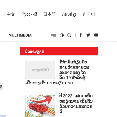
l
中文
Русский
日本語
ភាសាខ្មែរ
한국어
MULTIMEDIA
ບົດອ່ານຫຼາຍ
ຂໍ້ກຳນົດກ່ຽວກັບ
ການຕ້ານການແຜ່
ລະບາດຂອງ ໂຄ
ວິດ-19 ສຳລັບຜູ້
ເດີນທາງເຂົ້າມາ ຫວຽດນາມ
ປີ 2022, ເສດຖະກິດ
ຫວຽດນາມ ເລີ່ມຕົ້ນ
ດ້ວຍຄວາມສະດວກ
ດີ