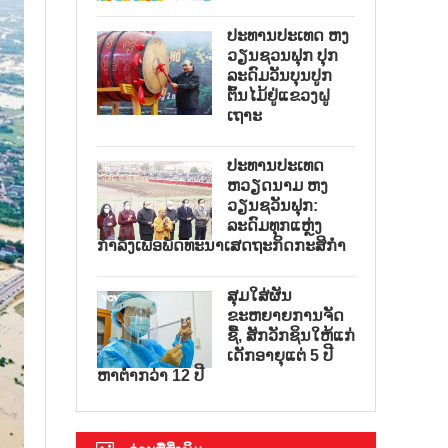
ປະທານປະເທດ ຫງ
ວຽນຊວນຟຸກ ປຸກ
ລະດົມວັນບຸນປູກ
ຕົ້ນໄມ້ຢູ່ແຂວງຝູ
ເຖາະ
ປະທານປະເທດ
ຫວຽດນາມ ຫງ
ວຽນຊວັນຟຸກ:
ລະດົມທຸກແຫຼ່ງ
ກຳລັງເພື່ອພັດທະນາເສດຖະກິດກະສິກຳ
ສຸມໃສ່ຜັນ
ຂະຫຍາຍການຈັດ
ຊື້, ສັກວັກຊິນໃຫ້ແກ່
ເດັກອາຍຸແຕ່ 5 ປີ
ຫາຕ່ຳກວ່າ 12 ປີ