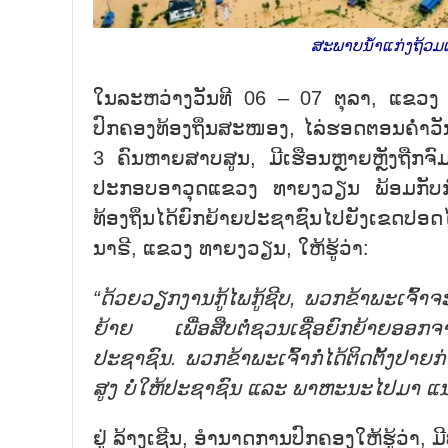
ສະພາບນ້ຳແກ່ງຖ້ວມເ
ໃນລະຫວ່າງວັນທີ 06 – 07 ຕຸລາ, ແຂວງ
ປົກຄອງທ້ອງຖິ່ນສະໜອງ, ໄລ່ຮອດຕອນຄ່ຳວັນທ
3 ຄົນຫາຍສາບສູນ, ມີເຮືອນຫຼາຍຫຼັງຖືກຈົ
ປະກອບອາວຸດແຂວງ ທາຍງວຽນ ພ້ອມກັບກຳ
ທ້ອງຖິ່ນໄດ້ຍົກຍ້າຍປະຊາຊົນໄປຍັງເຂດປອ
ນາຣີ, ແຂວງ ທາຍງວຽນ, ໃຫ້ຮູ້ວ່າ:
“ດ້ວຍວຽກງານກູ້ໄພກູ້ຊີບ, ພວກຂ້າພະເຈົ້າຈະ
ຍ້າຍ ເພື່ອສືບຕໍ່ຊວນເຊື່ອຍົກຍ້າຍອອ
ປະຊາຊົນ. ພວກຂ້າພະເຈົ້າກໍ່ໄດ້ຕິດຕັ້ງປາຍ
ສູງ ບໍ່ໃຫ້ປະຊາຊົນ ແລະ ພາຫະນະໄປມາ ແນ
ຢູ່ ລ້າງເຊີນ, ອຳນາດການປົກຄອງໃຫ້ຮູ້ວ່າ,