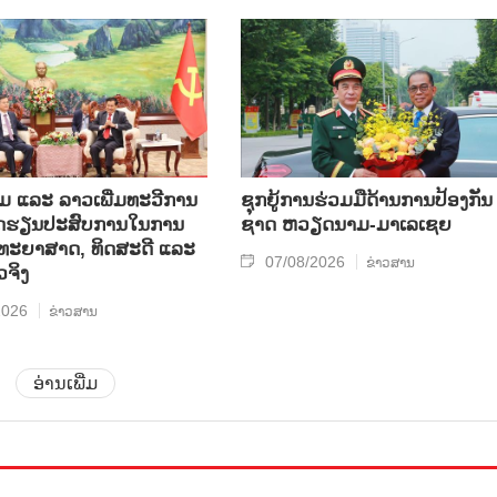
ແລະ ລາວ​ເພີ່ມ​ທະ​ວີ​ການ​
ຊຸກ​ຍູ້​ການ​ຮ່ວມ​ມື​ດ້ານ​ການ​ປ້ອງ​ກັນ​
ບົດ​ຮຽນ​ປະ​ສົບ​ການ​ໃນ​ການ​
ຊາດ ຫວຽດ​ນາມ-ມາ​ເລ​ເຊຍ
​ວິ​ທະ​ຍາ​ສາດ, ທິດ​ສະ​ດີ ແລະ
07/08/2026
ຂ່າວສານ
ວ​ຈິງ
2026
ຂ່າວສານ
ອ່ານເພີ່ມ