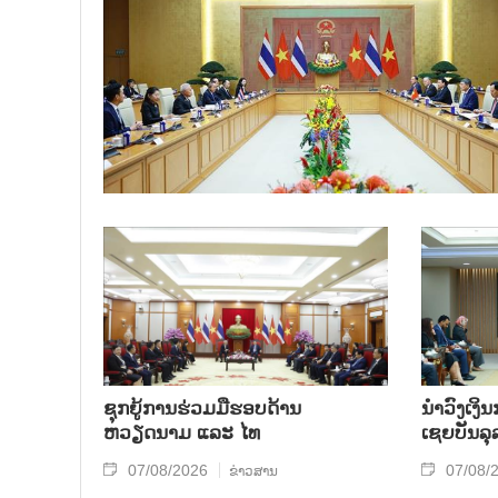
ຊຸກຍູ້ການຮ່ວມມືຮອບດ້ານ
ນຳ​ວົງ​ເງ
ຫວຽດນາມ ແລະ ໄທ
ເຊຍ​ບັນ​ລຸ
07/08/2026
07/08/
ຂ່າວສານ