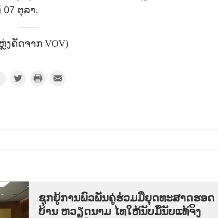
 07 ຕຸລາ.
ຫຼ່ງຄັດຈາກ VOV)
ຊຸກ​ຍູ້​ການ​ພົວ​ພັນ​ຄູ່​ຮ່ວມ​ມື​ຍຸດ​ທະ​ສາດ​ຮອດ​
ບ້ານ ຫວຽດ​ນາມ ໄທ​ໃຫ້​ນັບ​ມື້​ນັບ​ແທ້​ຈິງ