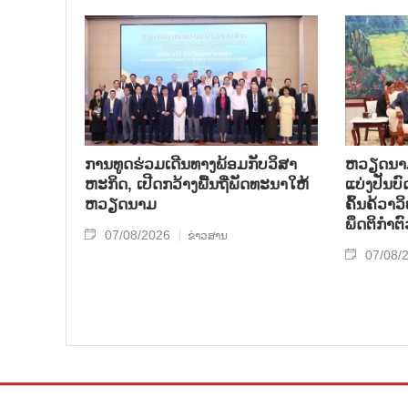
ການ​ທູດ​ຮ່ວມ​ເດີນ​ທາງ​ພ້ອມກັບ​ວິ​ສາ​
ຫວຽດ​ນາມ 
ຫະ​ກ​ິດ, ເປີດກວ້າງ​ພື້ນ​ຖີ່​ພັດ​ທະ​ນາ​ໃຫ້​
ແບ່​ງ​ປັນ​
ຫວຽດ​ນາມ
ຄົ້ນ​ຄ້​ວາ
ພຶດ​ຕິ​ກຳຕົ
07/08/2026
ຂ່າວສານ
07/08/