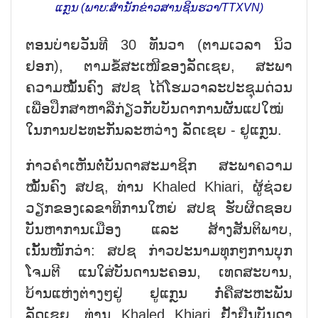
ແກຼນ (ພາບ:ສຳນັກຂ່າວສານຊິນຮວາ/TTXVN)
ຕອນບ່າຍວັນທີ 30 ທັນວາ (ຕາມເວລາ ນິວ
ຢອກ), ຕາມຂໍ້ສະເໜີຂອງລັດເຊຍ, ສະພາ
ຄວາມໝັ້ນຄົງ ສປຊ ໄດ້ໂຮມວາລະປະຊຸມດ່ວນ
ເພື່ອປຶກສາຫາລືກ່ຽວກັບບັນດາການຜັນແປໃໝ່
ໃນການປະທະກັນລະຫວ່າງ ລັດເຊຍ - ຢູແກຼນ.
ກ່າວຄຳເຫັນຕໍ່ບັນດາສະມາຊິກ ສະພາຄວາມ
ໝັ້ນຄົງ ສປຊ, ທ່ານ Khaled Khiari, ຜູ້ຊ່ວຍ
ວຽກຂອງເລຂາທິການໃຫຍ່ ສປຊ ຮັບຜິດຊອບ
ບັນຫາການເມືອງ ແລະ ສ້າງສັນຕິພາບ,
ເນັ້ນໜັກວ່າ: ສປຊ ກ່າວປະນາມທຸກໆການບຸກ
ໂຈມຕີ ແນໃສ່ບັນດານະຄອນ, ເທດສະບານ,
ບ້ານແຫ່ງຕ່າງໆຢູ່ ຢູແກຼນ ກໍ່ຄືສະຫະພັນ
ລັດເຊຍ. ທ່ານ Khaled Khiari ຢັ້ງຢືນບັນດາ