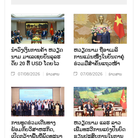
ນຳ​ວົງ​ເງິນ​ການ​ຄ້າ ຫວຽດ​
ຫ​ວຽດ​ນາມ ຖື​ອາ​ເມ​ລິ​
ນາມ ມາ​ເລ​ເຊຍ​ບັນ​ລຸ​ລະ​
ການ​ແມ່ນ​ໜຶ່ງ​ໃນ​ບັນ​ດາ​ຄູ່​
ດັບ 20 ຕື້ USD ໂດຍ​ໄວ
ຮ່ວມ​ມື​ສຳ​ຄັນ​ແຖວ​ໜ້າ
07/08/2026
07/08/2026
ຂ່າວສານ
ຂ່າວສານ
ການ​ທູດ​ຮ່ວມ​ເດີນ​ທາງ​
ຫວຽດ​ນາມ ແລະ ລາວ​
ພ້ອມກັບ​ວິ​ສາ​ຫະ​ກ​ິດ,
ເພີ່ມ​ທະ​ວີ​ການ​ແບ່​ງ​ປັນ​ບົດ​
ເປີດກວ້າງ​ພື້ນ​ຖີ່​ພັດ​ທະ​ນາ​
ຮຽນ​ປະ​ສົບ​ການ​ໃນ​ການ​