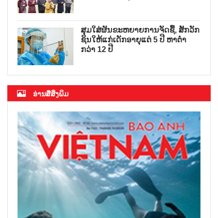
ສຸມໃສ່ຜັນຂະຫຍາຍການຈັດຊື້, ສັກວັກ
ຊິນໃຫ້ແກ່ເດັກອາຍຸແຕ່ 5 ປີ ຫາຕ່ຳ
ກວ່າ 12 ປີ
ອ່ານສື່ສິ່ງພິມ