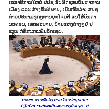
ເລຂາທິການໃຫຍ່ ສປຊ ຮັບຜິດຊອບບັນຫາການ
ເມືອງ ແລະ ສ້າງສັນຕິພາບ, ເນັ້ນໜັກວ່າ: ສປຊ
ກ່າວປະນາມທຸກໆການບຸກໂຈມຕີ ແນໃສ່ບັນດາ
ນະຄອນ, ເທດສະບານ, ບ້ານແຫ່ງຕ່າງໆຢູ່ ຢູ
ແກຼນ ກໍ່ຄືສະຫະພັນລັດເຊຍ.
ສະພາຄວາມໝັ້ນຄົງ ສປຊ ໂຮມປະຊຸມດ່ວນ
ກ່ຽວກັບການປະທະກັນລະຫວ່າງລັດເຊຍ - ຢູ