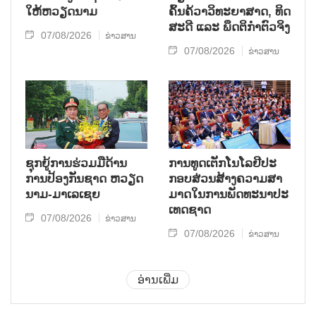
ໃຫ້​ຫວຽດ​ນາມ
ຄົ້ນ​ຄ້​ວາ​ວິ​ທະ​ຍາ​ສາດ, ທິດ​
ສະ​ດີ ແລະ ພຶດ​ຕິ​ກຳຕົວ​ຈິງ
07/08/2026
ຂ່າວສານ
07/08/2026
ຂ່າວສານ
ຊຸກ​ຍູ້​ການ​ຮ່ວມ​ມື​ດ້ານ​
ການ​ທູດ​ເຕັກ​ໂນ​ໂລ​ຢີ​ປະ​
ການ​ປ້ອງ​ກັນ​ຊາດ ຫວຽດ​
ກອບ​ສ່ວນ​ສ້າງ​ຄວາມ​ສາ​
ນາມ-ມາ​ເລ​ເຊຍ
ມາດ​ໃນ​ການ​ພັດ​ທະ​ນາ​ປະ​
ເທດ​ຊາດ
07/08/2026
ຂ່າວສານ
07/08/2026
ຂ່າວສານ
ອ່ານເພີ່ມ