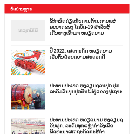
ບົດອ່ານຫຼາຍ
ຂໍ້ກຳນົດກ່ຽວກັບການຕ້ານການແຜ່
ລະບາດຂອງ ໂຄວິດ-19 ສຳລັບຜູ້
ເດີນທາງເຂົ້າມາ ຫວຽດນາມ
ປີ 2022, ເສດຖະກິດ ຫວຽດນາມ
ເລີ່ມຕົ້ນດ້ວຍຄວາມສະດວກດີ
ປະທານປະເທດ ຫງວຽນຊວນຟຸກ ປຸກ
ລະດົມວັນບຸນປູກຕົ້ນໄມ້ຢູ່ແຂວງຝູເຖາະ
ປະທານປະເທດ ຫວຽດນາມ ຫງວຽນຊ
ວັນຟຸກ: ລະດົມທຸກແຫຼ່ງກຳລັງເພື່ອ
ພັດທະນາເສດຖະກິດກະສິກຳ