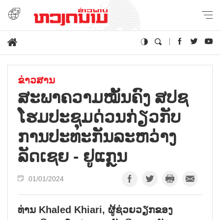
ຂ່າວສານ
ສະພາຄວາມໝັ້ນຄົງ ສປຊ
ໂຮມປະຊຸມດ່ວນກ່ຽວກັບ
ການປະທະກັນລະຫວ່າງ
ລັດເຊຍ - ຢູແກຼນ
01/01/2024
ທ່ານ Khaled Khiari, ຜູ້ຊ່ວຍວຽກຂອງ