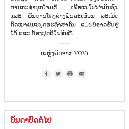
ການກະທຳບຸກໂຈມຕີ ເພື່ອແນໃສ່ສາມັນຊົນ
ແລະ ພື້ນຖານໂຄງລ່າງພົນລະເຮືອນ ລະເມີດ
ກົດໝາຍມະນຸດສະທຳສາກົນ ແມ່ນບໍ່ອາດຮັບຮູ້
ໄດ້ ແລະ ຕ້ອງຢຸດຕິໃນທັນທີ.
(ແຫຼ່ງຄັດຈາກ VOV)
ບັນດາບົດຕໍ່ໄປ