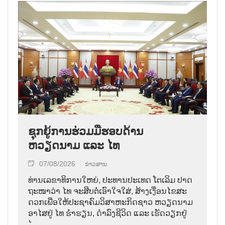
ຊຸກຍູ້ການຮ່ວມມືຮອບດ້ານ
ຫວຽດນາມ ແລະ ໄທ
07/08/2026
ຂ່າວສານ
ທ່ານ​ເລ​ຂາ​ທິ​ການ​ໃຫຍ່, ປະ​ທານ​ປະ​ເທດ ໂຕ​ເລິມ ປາດ​
ຖະ​ໜາ​ວ່າ ໄທ​ ຈະ​ສືບ​ຕໍ່​ເອົາ​ໃຈ​ໃສ່, ສ້າງ​ເງື່ອນ​ໄຂ​ສະ​
ດວກ​ເພື່ອ​ໃຫ້​ປະ​ຊາ​ຄົມ​ວ​ິ​ສາ​ຫະ​ກິດ​ຊາວ ຫວຽດ​ນາມ
ອາ​ໄສ​ຢູ່ ໄທ ຮ່ຳ​ຮຽນ, ດຳ​ລົງ​ຊີ​ວິດ ແລະ ເຮັດ​ວຽກ​ຢູ່​
ໄທ.