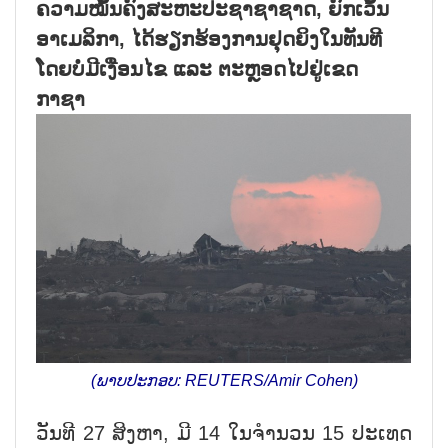
ຄວາມໝັ້ນຄົງສະຫະປະຊາຊາຊາດ, ຍົກເວັ້ນ
ອາເມລິກາ, ໄດ້ຮຽກຮ້ອງການຢຸດຍິງໃນທັນທີ
ໂດຍບໍ່ມີເງື່ອນໄຂ ແລະ ຕະຫຼອດໄປຢູ່ເຂດ
ກາຊາ
(ພາບປະກອບ: REUTERS/Amir Cohen)
ວັນທີ 27 ສິງຫາ, ມີ 14 ໃນຈຳນວນ 15 ປະເທດ