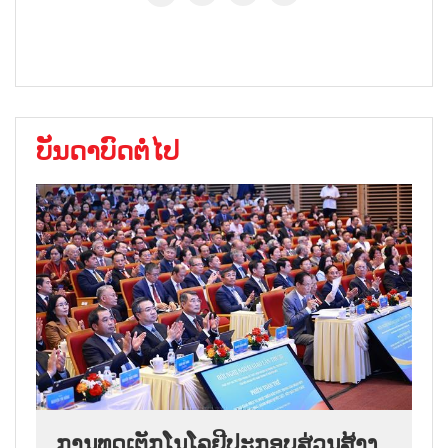
ບັນດາບົດຕໍ່ໄປ
ການ​ທູດ​ເຕັກ​ໂນ​ໂລ​ຢີ​ປະ​ກອບ​ສ່ວນ​ສ້າງ​