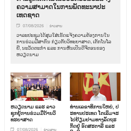
ຄວາມ​ສາ​ມາດ​ໃນ​ການ​ພັດ​ທະ​ນາ​ປະ​
ເທດ​ຊາດ
07/08/2026
ຂ່າວສານ
ວາ​ລະ​ປະ​ຊຸມ​ໄດ້​ສຸມ​ໃສ່​ເຮັດ​ແຈ້ງ​ຄວາມ​ຕ້ອງ​ການ​ໃນ​
ການ​ຮ່ວມ​ມື​ສາ​ກົນ ກ່ຽວ​ກັບ​ວິ​ທະ​ຍາ​ສາດ, ເຕັກ​ໂນ​ໂລ​
ຢີ, ນະ​ວັດ​ຕະ​ກຳ ແລະ ການ​ຫັນ​ເປັນ​ດີ​ຈີ​ຕອນ​ຂອງ
ຫວຽດ​ນາມ
ຫວຽດ​ນາມ ແລະ ລາວ​
ທ່ານ​ເລ​ຂາ​ທິ​ການ​ໃຫຍ່, ປ​
ຊຸກ​ຍູ້​ການ​ຮ່ວມ​ມື​ດ້ານວ​ິ​
ະ​ທານ​ປະ​ເທດ ໂຕ​ເລິມ​ຈະ​
ທະ​ຍາ​ສາດ
ໄປ​ຢ້ຽມ​ຢາມ​ທາງ​ລັດ​ຖະ​
ກິດ​ຢູ່ ອົດ​ສະ​ຕາ​ລີ ແລະ
07/08/2026
ຂ່າວສານ