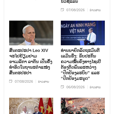
ນິວ​ຊີ​ແລນ
07/08/2026
ຂ່າວສານ
ສັນຕະປະປາ Leo XIV
ທ່ານນາຍົກລັດຖະມົນຕີ
ຈະໄປຢ້ຽມຢາມ
ເລມິນຮຶງ: ຮັບປະກັນ
ອາເມລິກາ ລາຕິນ ເປັນຄັ້ງ
ຄວາມໝັ້ນຄົງທາງໄຊເບີ
ທຳອິດໃນຖານະຕຳແໜ່ງ
ຕ້ອງຕິດພັນລະຫວ່າງ
ສັນຕະປະປາ
“ປົກປ້ອງລະບົບ” ແລະ
“ປົກປ້ອງມະນຸດ”
07/08/2026
ຂ່າວສານ
06/08/2026
ຂ່າວສານ