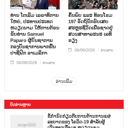
ທ່ານ ໂຕ​ເລິມ ເລ​ຂາ​ທິ​ການ​
ຄົ້ນ​ພົບ ແລະ ທ້ອນ​ໂຮມ
ໃຫຍ່, ປະ​ທານ​ປະ​ເທດ ​
197 ອັດ​ຖິ​ນັກ​ຮົບ​ເສຍ​
ຫວຽດ​ນາມ ໃຫ້​ການ​ຕ້ອນ​
ສະຫຼະ​ຊີ​ວິດ​ເພື່ອ​ຊາດ​ຢູ່​
ຮັບ​ທ່ານ Samuel
ສວນ​ສາ​ທາ​ລະ​ນະ ເລ​ທິ​
Paparo ຜູ້​ບັນ​ຊາ​ການ
ຣຽງ
ກອງ​ບັນ​ຊາ​ການພາກ​ພື້ນ​
06/08/2026
ຂ່າວສານ
ປາ​ຊີ​ຟິກ ອາ​ເມ​ລິ​ກາ
06/08/2026
ຂ່າວສານ
ອ່ານເພີ່ມ
ບົດອ່ານຫຼາຍ
ຂໍ້ກຳນົດກ່ຽວກັບການຕ້ານການແຜ່
ລະບາດຂອງ ໂຄວິດ-19 ສຳລັບຜູ້
ເດີນທາງເຂົ້າມາ ຫວຽດນາມ