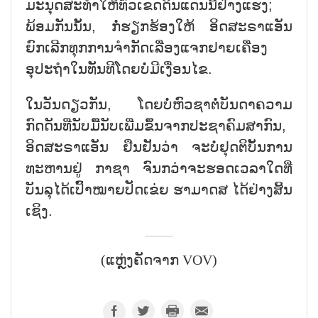
ມະນຸດສະທຳໃຫ້ທົ່ວເຂດດິນແດນນີ້ຢ່າງແຮງ;
ພ້ອມກັນນັ້ນ, ກໍ່ຮຽກຮ້ອງໃຫ້ ອິດສະຣາແອັນ
ຍົກເລີກທຸກການຈຳກັດເລື່ອງແຈກຢາຍເຄື່ອງ
ອຸປະຖຳໃນທັນທີໂດຍບໍ່ມີເງື່ອນໄຂ.
ໃນວັນດຽວກັນ, ໂດຍບໍ່ຫົວຊາຕໍ່ບັນດາຄວາມ
ກົດດັນທີ່ນັບມື້ນັບເພີ່ມຂຶ້ນຈາກປະຊາຄົມສາກົນ,
ອິດສະຣາແອັນ ຢືນຢັນວ່າ ຈະບໍ່ຢຸດຕິບັ້ນການ
ທະຫານຢູ່ ກາຊາ ຈົນກວ່າຈະຮອດເວລາໃດທີ່
ບັນລຸໄດ້ເປົ້າໝາຍປັດເຂ່ຍ ຮາມາດສ ໄດ້ຢ່າງສິ້ນ
ເຊິງ.
(ແຫຼ່ງຄັດຈາກ VOV)