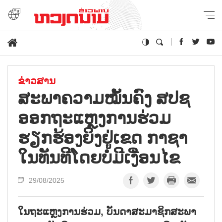
ຂ່າວສານ
ສະພາຄວາມໝັ້ນຄົງ ສປຊ
ອອກຖະແຫຼງການຮ່ວມ
ຮຽກຮ້ອງຍິງຢູ່ເຂດ ກາຊາ
ໃນທັນທີໂດຍບໍ່ມີເງື່ອນໄຂ
29/08/2025
ໃນຖະແຫຼງການຮ່ວມ, ບັນດາສະມາຊິກສະພາ