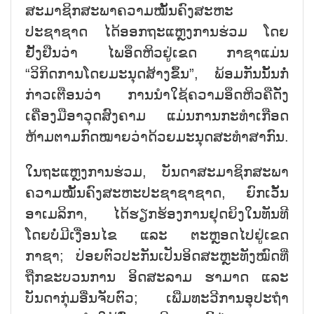
ສະມາຊິກສະພາຄວາມໝັ້ນຄົງສະຫະ
ປະຊາຊາດ ໄດ້ອອກຖະແຫຼງການຮ່ວມ ໂດຍ
ຢັ້ງຢືນວ່າ ໄພອຶດຫິວຢູ່ເຂດ ກາຊາແມ່ນ
“ວິກິດການໂດຍມະນຸດສ້າງຂຶ້ນ”, ພ້ອມກັນນັ້ນກໍ່
ກ່າວເຕືອນວ່າ ການນຳໃຊ້ຄວາມອຶດຫິວຄືດັ່ງ
ເຄື່ອງມືອາວຸດສົງຄາມ ແມ່ນການກະທຳເກືອດ
ຫ້າມຕາມກົດໝາຍວ່າດ້ວຍມະນຸດສະທຳສາກົນ.
ໃນຖະແຫຼງການຮ່ວມ, ບັນດາສະມາຊິກສະພາ
ຄວາມໝັ້ນຄົງສະຫະປະຊາຊາຊາດ, ຍົກເວັ້ນ
ອາເມລິກາ, ໄດ້ຮຽກຮ້ອງການຢຸດຍິງໃນທັນທີ
ໂດຍບໍ່ມີເງື່ອນໄຂ ແລະ ຕະຫຼອດໄປຢູ່ເຂດ
ກາຊາ; ປ່ອຍຕົວປະກັນເປັນອິດສະຫຼະທັງໝົດທີ່
ຖືກຂະບວນການ ອິດສະລາມ ຮາມາດ ແລະ
ບັນດາກຸ່ມອື່ນຈັບຕົວ; ເພີ່ມທະວີການອຸປະຖຳ