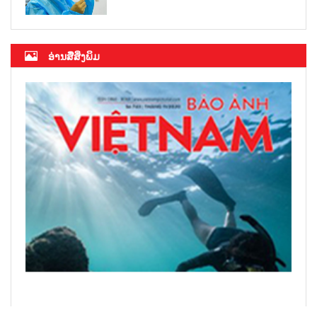
ອ່ານສື່ສິ່ງພິມ