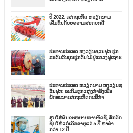
ປີ 2022, ເສດຖະກິດ ຫວຽດນາມ
ເລີ່ມຕົ້ນດ້ວຍຄວາມສະດວກດີ
ປະທານປະເທດ ຫງວຽນຊວນຟຸກ ປຸກ
ລະດົມວັນບຸນປູກຕົ້ນໄມ້ຢູ່ແຂວງຝູເຖາະ
ປະທານປະເທດ ຫວຽດນາມ ຫງວຽນຊ
ວັນຟຸກ: ລະດົມທຸກແຫຼ່ງກຳລັງເພື່ອ
ພັດທະນາເສດຖະກິດກະສິກຳ
ສຸມໃສ່ຜັນຂະຫຍາຍການຈັດຊື້, ສັກວັກ
ຊິນໃຫ້ແກ່ເດັກອາຍຸແຕ່ 5 ປີ ຫາຕ່ຳ
ກວ່າ 12 ປີ