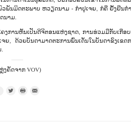
ນພົວພັນມິດຕະພາບ ຫວຽດນາມ - ກຳປູເຈຍ, ກໍຄື ຢັ້ງຢືນກຳ
ດນາມ.
ໂຄງການຫັນເປັນດີຈີຕອນແຫ່ງຊາດ, ການຮ່ວມມືກັບເກືອບ
, ດ້ວຍບັນດາມາດຕະການພົ້ນເດັ່ນໃນບັນດາຂົງເຂດ
ນ.
ຫຼ່ງຄັດຈາກ VOV)