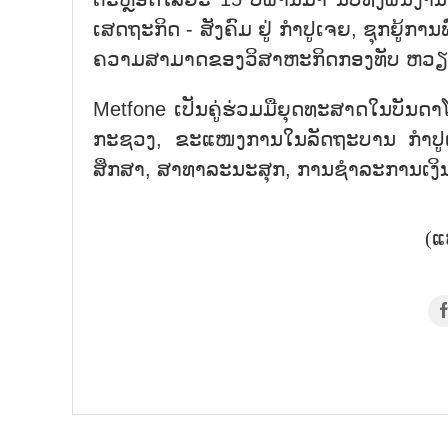
ເສດຖະກິດ - ສັງຄົມ ຢູ່ ກຳປູເຈຍ, ຊຸກຍູ້ກາ
ຄວາມສາມາດຂອງວິສາຫະກິດກອງທັບ ຫວຽ
Metfone ເປັນຄູ່ຮ່ວມມືຍຸດທະສາດໃນບັນດາ
ກະຊວງ, ຂະແໜງການໃນລັດຖະບານ ກຳປູເຈຍ
ສຶກສາ, ສາທາລະນະສຸກ, ການຊຳລະການເງິ
(ແ