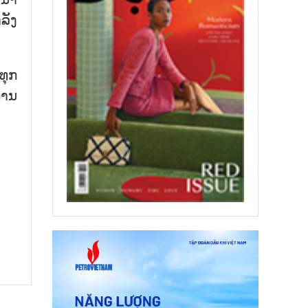
ລັງ
ທຸກ
ການ