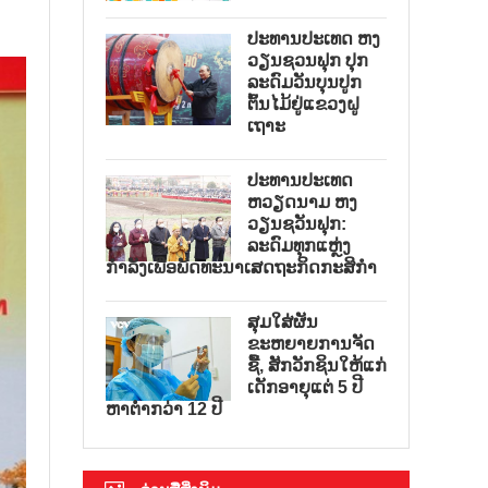
ປະທານປະເທດ ຫງ
ວຽນຊວນຟຸກ ປຸກ
ລະດົມວັນບຸນປູກ
ຕົ້ນໄມ້ຢູ່ແຂວງຝູ
ເຖາະ
ປະທານປະເທດ
ຫວຽດນາມ ຫງ
ວຽນຊວັນຟຸກ:
ລະດົມທຸກແຫຼ່ງ
ກຳລັງເພື່ອພັດທະນາເສດຖະກິດກະສິກຳ
ສຸມໃສ່ຜັນ
ຂະຫຍາຍການຈັດ
ຊື້, ສັກວັກຊິນໃຫ້ແກ່
ເດັກອາຍຸແຕ່ 5 ປີ
ຫາຕ່ຳກວ່າ 12 ປີ