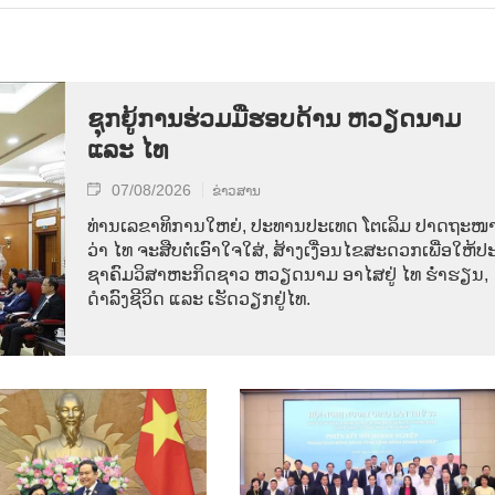
ຊຸກຍູ້ການຮ່ວມມືຮອບດ້ານ ຫວຽດນາມ
ແລະ ໄທ
07/08/2026
ຂ່າວສານ
ທ່ານ​ເລ​ຂາ​ທິ​ການ​ໃຫຍ່, ປະ​ທານ​ປະ​ເທດ ໂຕ​ເລິມ ປາດ​ຖະ​ໜາ
ວ່າ ໄທ​ ຈະ​ສືບ​ຕໍ່​ເອົາ​ໃຈ​ໃສ່, ສ້າງ​ເງື່ອນ​ໄຂ​ສະ​ດວກ​ເພື່ອ​ໃຫ້​ປະ
ຊາ​ຄົມ​ວ​ິ​ສາ​ຫະ​ກິດ​ຊາວ ຫວຽດ​ນາມ ອາ​ໄສ​ຢູ່ ໄທ ຮ່ຳ​ຮຽນ,
ດຳ​ລົງ​ຊີ​ວິດ ແລະ ເຮັດ​ວຽກ​ຢູ່​ໄທ.