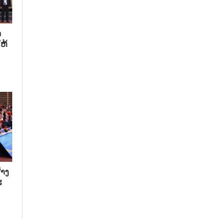
​
ຫ້​
າງ​
​