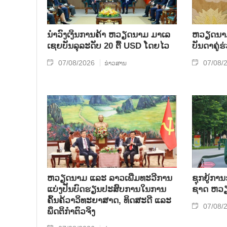
ນຳ​ວົງ​ເງິນ​ການ​ຄ້າ ຫວຽດ​ນາມ ມາ​ເລ​
ຫ​ວຽດ​ນາມ 
ເຊຍ​ບັນ​ລຸ​ລະ​ດັບ 20 ຕື້ USD ໂດຍ​ໄວ
ບັນ​ດາ​ຄູ່​
07/08/2026
07/08/
ຂ່າວສານ
ຫວຽດ​ນາມ ແລະ ລາວ​ເພີ່ມ​ທະ​ວີ​ການ​
ຊຸກ​ຍູ້​ການ
ແບ່​ງ​ປັນ​ບົດ​ຮຽນ​ປະ​ສົບ​ການ​ໃນ​ການ​
ຊາດ ຫວຽດ
ຄົ້ນ​ຄ້​ວາ​ວິ​ທະ​ຍາ​ສາດ, ທິດ​ສະ​ດີ ແລະ
07/08/
ພຶດ​ຕິ​ກຳຕົວ​ຈິງ