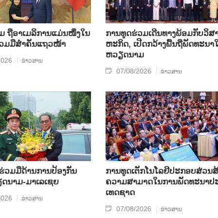
ຖື​ອາ​ເມ​ລິ​ການ​ແມ່ນ​ໜຶ່ງ​ໃນ​
ການ​ທູດ​ຮ່ວມ​ເດີນ​ທາງ​ພ້ອມກັບ​ວິ​ສາ
ຮ່ວມ​ມື​ສຳ​ຄັນ​ແຖວ​ໜ້າ
ຫະ​ກ​ິດ, ເປີດກວ້າງ​ພື້ນ​ຖີ່​ພັດ​ທະ​ນາ​ໃ
ຫວຽດ​ນາມ
2026
ຂ່າວສານ
07/08/2026
ຂ່າວສານ
​ຮ່ວມ​ມື​ດ້ານ​ການ​ປ້ອງ​ກັນ​
ການ​ທູດ​ເຕັກ​ໂນ​ໂລ​ຢີ​ປະ​ກອບ​ສ່ວນ​ສ້
​ນາມ-ມາ​ເລ​ເຊຍ
ຄວາມ​ສາ​ມາດ​ໃນ​ການ​ພັດ​ທະ​ນາ​ປະ
ເທດ​ຊາດ
2026
ຂ່າວສານ
07/08/2026
ຂ່າວສານ