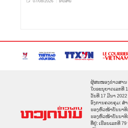
07/08/2026
ຂ່າວສານ
ຜູ້ສະໜອງຂ່າວສານ 
ໃບອະນຸຍາດເລກທີ 
ວັນທີ 17 ມີນາ 2022
ອົງການຄວບຄຸມ: ສ
ຮອງຫົວໜ້າບັນນາທິ
ຮອງຫົວໜ້າບັນນາທິກາ
ທີ່ຢູ່: ເຮືອນເລກທີ 7