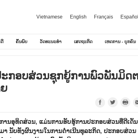
Vietnamese
English
Français
Españo
ດີ
ຄົ້ນພົບ
ວັດທະນະທຳ
ເສດຖະກິດ
ເຫດການ - ບຸກຄົນ
ອບ​ສ່ວນ​ຊຸກ​ຍູ້​ການ​ພົວ​ພັນ​ມິດ​ຕ
ຈຍ
ການອຸທິດສ່ວນ, ແມ່ນການຮັບຮູ້ການປະກອບສ່ວນທີ່ດີເດັ່ນ
ມາ ນັບທັງຜົນງານໃນການດຳເນີນທຸລະກິດ, ປະກອບສ່ວນ