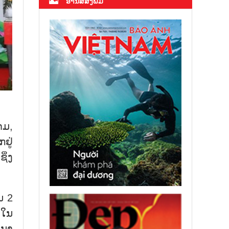
ອ່ານສື່ສິ່ງພິມ
າມ,
ຢູ່
ິ່ງ
ນ 2
 ໃນ
ະນາ