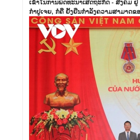
ເຂົ້າໃນການພັດທະນາເສດຖະກິດ - ສັງຄົມ ຢູ
ກຳປູເຈຍ, ກໍຄື ຢັ້ງຢືນກຳລັງຄວາມສາມາດ