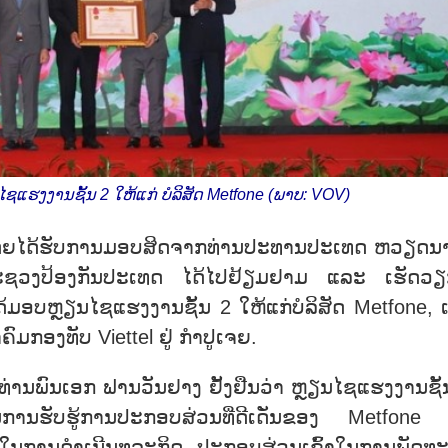
ແຮງງານຊັ້ນ 2 ໃຫ້ແກ່ ບໍລິສັດ Metfone (ພາບ: VOV)
ນ, ໂດຍໄດ້ຮັບການມອບສິດຈາກທ່ານປະທານປະເທດ ຫວຽດນ
ະຊວງປ້ອງກັນປະເທດ ໄດ້ໄປຢ້ຽມຢາມ ແລະ ເຮັດວຽກ
້ມອບຫຼຽນໄຊແຮງງານຊັ້ນ 2 ໃຫ້ແກ່ບໍລິສັດ Metfone, ເຊ
ົມກອງທັບ Viettel ຢູ່ ກຳປູເຈຍ.
 ທ່ານພົນເອກ ຟານວັນຢາງ ຢັ້ງຢືນວ່າ ຫຼຽນໄຊແຮງງານຊັ້
່ນການຮັບຮູ້ການປະກອບສ່ວນທີ່ດີເດັ່ນຂອງ Metfone
ນໃນການດຳເນີນທຸລະກິດ, ປະກອບສ່ວນເຂົ້າໃນການພັດທ