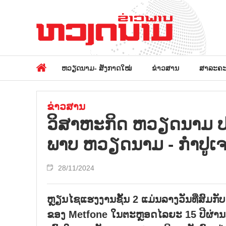
ຫວຽດນາມ- ສັງກາດໃໝ່
ຂ່າວສານ
ສາລະຄະ
ຂ່າວສານ
ວິ​ສາ​ຫະ​ກິດ ຫວຽດ​ນາມ ປະ​ກ
ພາບ ຫວຽດ​ນາມ - ກຳ​ປູ​ເ
28/11/2024
ຫຼຽນໄຊແຮງງານຊັ້ນ 2 ແມ່ນລາງວັນທີ່ສົມກັບ
ຂອງ Metfone ໃນຕະຫຼອດໄລຍະ 15 ປີຜ່ານ