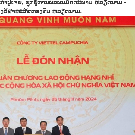
່ ກຳປູເຈຍ, ຊຸກຍູ້ການພົວພັນມິດຕະພາບ ຫວຽດນາມ -
ຂອງວິສາຫະກິດກອງທັບ ຫວຽດນາມ.