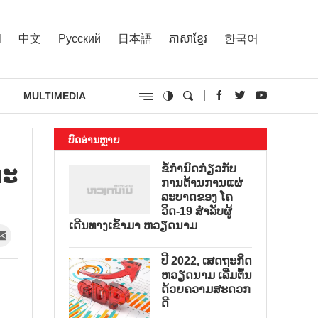
l
中文
Русский
日本語
ភាសាខ្មែរ
한국어
MULTIMEDIA
ບົດອ່ານຫຼາຍ
ະ​
ຂໍ້ກຳນົດກ່ຽວກັບ
ການຕ້ານການແຜ່
ລະບາດຂອງ ໂຄ
ວິດ-19 ສຳລັບຜູ້
ເດີນທາງເຂົ້າມາ ຫວຽດນາມ
ປີ 2022, ເສດຖະກິດ
ຫວຽດນາມ ເລີ່ມຕົ້ນ
ດ້ວຍຄວາມສະດວກ
ດີ