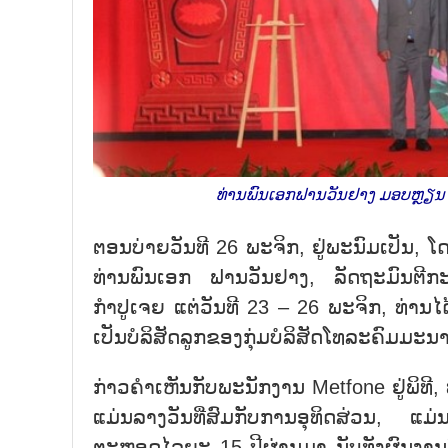
ທ່ານພົນເອກຟານວັນຢາງ ມອບຫຼຽນໄຊ
ຕອນບ່າຍວັນທີ 26 ພະຈິກ, ຢູ່ພະນົມເປັ
ທ່ານພົນເອກ ຟານວັນຢາງ, ລັດຖະມົນຕີກ
ກຳປູເຈຍ ແຕ່ວັນທີ 23 – 26 ພະຈິກ, ທ່ານໄດ
ເປັນບໍລິສັດລູກຂອງກຸ່ມບໍລິສັດໂທລະຄົມມະນາຄ
ກ່າວຄຳເຫັນກັບພະນັກງານ Metfone ຢູ່ພິທີ,
ແມ່ນລາງວັນທີ່ສົມກັບການອຸທິດສ່ວນ, ແມ
ຕະຫຼອດໄລຍະ 15 ປີຜ່ານມາ ນັບທັງຜົນງາ