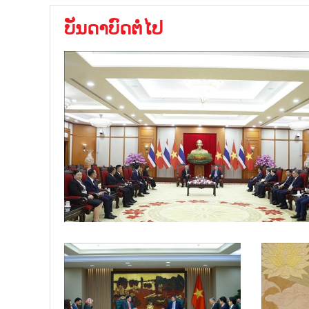
ບັນດາບົດຕໍ່ໄປ