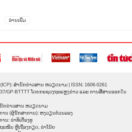
ອ່ານເພີ່ມ
(ICP): ສຳນັກຂ່າວສານ ຫວຽດນາມ | ISSN: 1606-0261
137/GP-BTTTT ໂດຍກະຊວງຖະແຫຼງຂ່າວ ແລະ ການສື່ສານອອກໃນ
ຳນັກຂ່າວສານ ຫວຽດນາມ
ການ (ຜູ້ຮັກສາການ): ຫງວຽນຕ໋ວນລອງ
ນ: ຮ່າທິເຕື່ອງທູ
9 ຖະໜົນ ຫຼີເຖື່ອງກຽດ, ຮ່າໂນ້ຍ