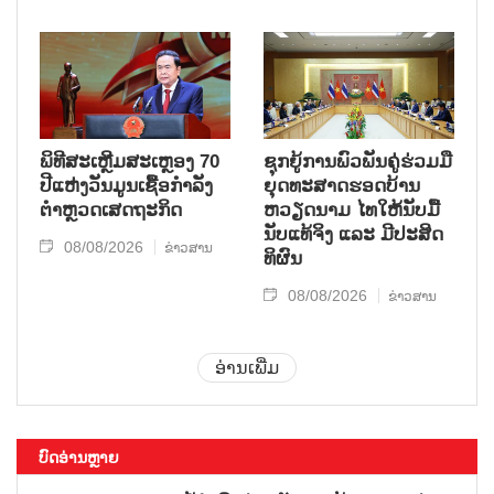
ພິທີສະເຫຼີມສະເຫຼອງ 70
ຊຸກ​ຍູ້​ການ​ພົວ​ພັນ​ຄູ່​ຮ່ວມ​ມື​
ປີແຫ່ງວັນມູນເຊື້ອກຳລັງ
ຍຸດ​ທະ​ສາດ​ຮອດ​ບ້ານ
ຕຳຫຼວດເສດຖະກິດ
ຫວຽດ​ນາມ ໄທ​ໃຫ້​ນັບ​ມື້​
ນັບ​ແທ້​ຈິງ ແລະ ມີ​ປະ​ສິດ​
08/08/2026
ຂ່າວສານ
ທິ​ຜົນ
08/08/2026
ຂ່າວສານ
ອ່ານເພີ່ມ
ບົດອ່ານຫຼາຍ