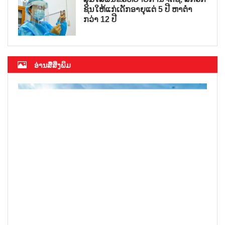
ຊິນໃຫ້ແກ່ເດັກອາຍຸແຕ່ 5 ປີ ຫາຕ່ຳ
ກວ່າ 12 ປີ
ອ່ານສື່ສິ່ງພິມ