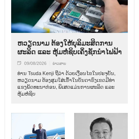
ຫວຽດນາມ ຕ້ອງໃຫ້ບຸລິມະສິດການ
ຜະລິດ ແລະ ຫຸ້ມຫໍ່ຊິບເຄິ່ງຊັກນຳໄຟຟ້າ
09/08/2026
ຂ່າວສານ
ທ່ານ Tsuda Kenji ຖືວ່າ ດ້ວຍເງື່ອນໄຂໃນປະຈຸບັນ,
ຫວຽດນາມ ຕ້ອງສຸມໃສ່ເຂົ້າໃນບັນດາຂົງເຂດມີທ່າ
ແຮງພັດທະນາກ່ອນ, ພິເສດແມ່ນການຜະລິດ ແລະ
ຫຸ້ມຫໍ່ຊິບ