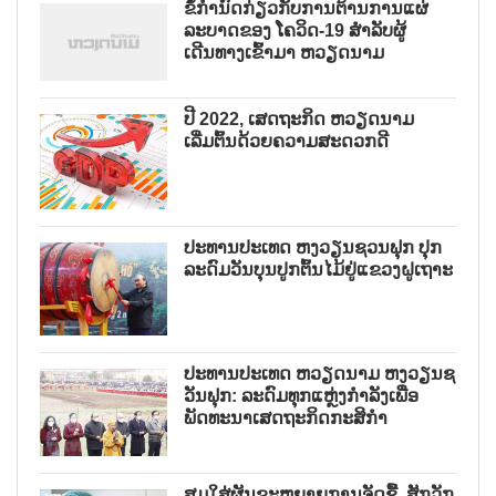
ຂໍ້ກຳນົດກ່ຽວກັບການຕ້ານການແຜ່
ລະບາດຂອງ ໂຄວິດ-19 ສຳລັບຜູ້
ເດີນທາງເຂົ້າມາ ຫວຽດນາມ
ປີ 2022, ເສດຖະກິດ ຫວຽດນາມ
ເລີ່ມຕົ້ນດ້ວຍຄວາມສະດວກດີ
ປະທານປະເທດ ຫງວຽນຊວນຟຸກ ປຸກ
ລະດົມວັນບຸນປູກຕົ້ນໄມ້ຢູ່ແຂວງຝູເຖາະ
ປະທານປະເທດ ຫວຽດນາມ ຫງວຽນຊ
ວັນຟຸກ: ລະດົມທຸກແຫຼ່ງກຳລັງເພື່ອ
ພັດທະນາເສດຖະກິດກະສິກຳ
ສຸມໃສ່ຜັນຂະຫຍາຍການຈັດຊື້, ສັກວັກ