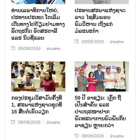
ທ່ານເລຂາທິການໃຫຍ່,
ປະທານສະພາແຫ່ງຊາດ
ປະທານປະເທດ ໂຕເລິມ
ລາວ ໄຊສົມພອນ
ເດີນທາງໄປຢ້ຽມຢາມທາງ
ພົມວິຫານ ເຖິງແກ່
ລັດຖະກິດ ອົດສະຕາລີ
ມໍລະນະກຳ
ແລະ ນິວຊີແລນ
09/08/2026
ຂ່າວສານ
09/08/2026
ຂ່າວສານ
ກອງປະຊຸມວິສາມັນຄັ້ງທີ
59 ປີ ອາຊຽນ: ເກຼັກ ຖື
1, ສະພາແຫ່ງຊາດຊຸດທີ
ເປັນສຳຄັນ ແລະ
16 ສືບຕໍ່ເຮັດວຽກ
ປາດຖະໜາຢາກ
ພັດທະນາການພົວພັນກັບ
08/08/2026
ຂ່າວສານ
ອາຊຽນ ຫຼາຍກວ່າ
08/08/2026
ຂ່າວສານ