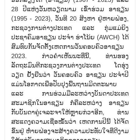
28 ປີແຫ່ງວັນຫວຽດນາມ ເຂົ້າຮ່ວມ ອາຊຽນ
(1995 - 2023), ວັນທີ 20 ສິງຫາ ຢູ່ຫາຍຝ່ອງ,
ກະຊວງການຕ່າງປະເທດ ແລະ ກຸ່ມແມ່ຍິງ
ປະຊາຄົມອາຊຽນ ປະຈຳ ຮ່າໂນ້ຍ (AWCH) ໄດ້
ສົມທົບກັນຈັດຕັ້ງເຫດການວັນຄອບຄົວອາຊຽນ
2023. ກ່າວຄຳເຫັນນະທີ່ນີ້, ທ່ານຮອງ
ລັດຖະມົນຕີກະຊວງການຕ່າງປະເທດ ໂດຮຸ່ງ
ວຽດ ຢັ້ງຢືນວ່າ ວັນຄອບຄົວ ອາຊຽນ ປະຈຳປີ
ແມ່ນໂອກາດເພື່ອປັບປຸງພື້ນຖານມິດຕະພາບ
ແລະ ການຮ່ວມມືລະຫວ່າງບັນດາປະເທດ
ສະມາຊິກໃນອາຊຽນ ກໍ່ຄືລະຫວ່າງ ອາຊຽນ
ກັບບັນດາຄູ່ເຈລະຈາໃຫ້ຫຼາຍກ່ວາອີກ, ທ່ານ
ສະແດງຄວາມເຊື່ອໝັ້ນວ່າ ເຫດການປີນີ້ ໄດ້ຈັດ
ຂຶ້ນຢູ່ ຫ໋າຍຝ່ອງຈະສ້າງຄວາມປະທັບໃຈທີ່ດີງາມ