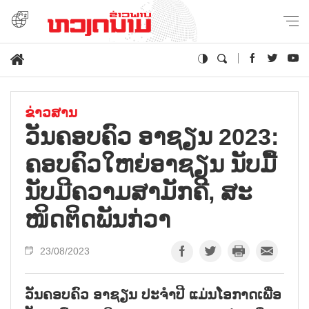
ຂ່າວສານ
ວັນ​ຄອບ​ຄົວ ອາ​ຊຽນ 2023:
ຄອບ​ຄົວ​ໃຫຍ່​ອາ​ຊຽນ ນັບ​ມື້​
ນັບ​ມີ​ຄວາມ​ສາ​ມັກ​ຄີ, ສະ​
ໜິດ​ຕິດ​ພັນ​ກ່​ວາ
23/08/2023
ວັນຄອບຄົວ ອາຊຽນ ປະຈຳປີ ແມ່ນໂອກາດເພື່ອ