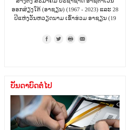
ສ້າງຕັ້ງ ສະມາຄົມ ປະຊາຊາດ ອາຊີຕາເວັນ
ອອກສ່ຽງໃຕ້ (ອາຊຽນ) (1967 - 2023) ແລະ 28
ປີແຫ່ງວັນຫວຽດນາມ ເຂົ້າຮ່ວມ ອາຊຽນ (19
ບັນດາບົດຕໍ່ໄປ