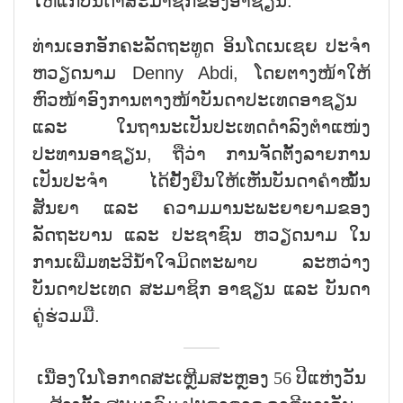
ໃຫ້ແກ່ບັນດາສະມາຊິກຂອງອາຊຽນ.
ທ່ານເອກອັກຄະລັດຖະທູດ ອິນໂດເນເຊຍ ປະຈຳ
ຫວຽດນາມ Denny Abdi, ໂດຍຕາງໜ້າໃຫ້
ຫົວໜ້າອົງການຕາງໜ້າບັນດາປະເທດອາຊຽນ
ແລະ ໃນຖານະເປັນປະເທດດຳລົງຕຳແໜ່ງ
ປະທານອາຊຽນ, ຖືວ່າ ການຈັດຕັ້ງລາຍການ
ເປັນປະຈຳ ໄດ້ຢັ້ງຢືນໃຫ້ເຫັນບັນດາຄຳໝັ້ນ
ສັນຍາ ແລະ ຄວາມມານະພະຍາຍາມຂອງ
ລັດຖະບານ ແລະ ປະຊາຊົນ ຫວຽດນາມ ໃນ
ການເພີ່ມທະວີນ້ຳໃຈມິດຕະພາບ ລະຫວ່າງ
ບັນດາປະເທດ ສະມາຊິກ ອາຊຽນ ແລະ ບັນດາ
ຄູ່ຮ່ວມມື.
ເນື່ອງໃນໂອກາດສະເຫຼີມສະຫຼອງ 56 ປີແຫ່ງວັນ