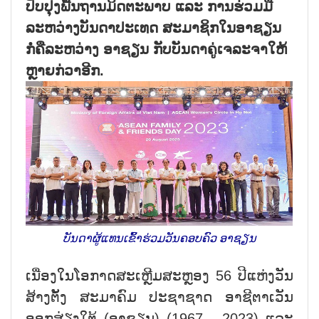
ປັບປຸງພື້ນຖານມິດຕະພາບ ແລະ ການຮ່ວມມື
ລະຫວ່າງບັນດາປະເທດ ສະມາຊິກໃນອາຊຽນ
ກໍ່ຄືລະຫວ່າງ ອາຊຽນ ກັບບັນດາຄູ່ເຈລະຈາໃຫ້
ຫຼາຍກ່ວາອີກ.
ບັນດາຜູ້ແທນເຂົ້າຮ່ວມວັນຄອບຄົວ ອາຊຽນ
ເນື່ອງໃນໂອກາດສະເຫຼີມສະຫຼອງ 56 ປີແຫ່ງວັນ
ສ້າງຕັ້ງ ສະມາຄົມ ປະຊາຊາດ ອາຊີຕາເວັນ
ອອກສ່ຽງໃຕ້ (ອາຊຽນ) (1967 - 2023) ແລະ