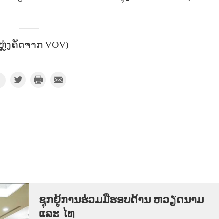
ຫຼ່ງຄັດຈາກ VOV)
ຊຸກຍູ້ການຮ່ວມມືຮອບດ້ານ ຫວຽດນາມ
ແລະ ໄທ