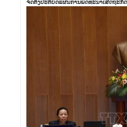
ຈັດຕັ້ງປະຕິບັດແຜນການພັດທະນາເສດຖະກິດ 