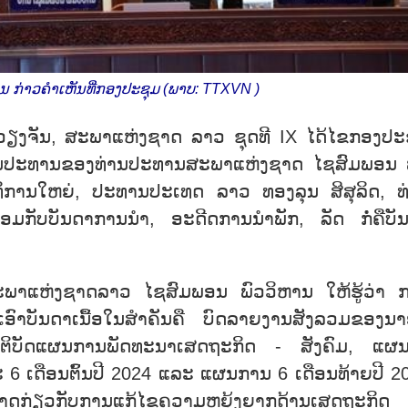
ນ ກ່າວຄຳເຫັນທີ່ກອງປະຊຸມ (ພາບ: TTXVN )
ງ ວຽງຈັນ, ສະພາແຫ່ງຊາດ ລາວ ຊຸດທີ IX ໄດ້ໄຂກອງປະ
ປັນປະທານຂອງທ່ານປະທານສະພາແຫ່ງຊາດ ໄຊສົມພອນ 
າທິການໃຫຍ່, ປະທານປະເທດ ລາວ ທອງລຸນ ສິສຸລິດ, ທ
ອມກັບບັນດາການນຳ, ອະດີດການນຳພັກ, ລັດ ກໍ່ຄືບັ
ພາແຫ່ງຊາດລາວ ໄຊສົມພອນ ພົວວິຫານ ໃຫ້ຮູ້ວ່າ 
ເອົາບັນດາເນື້ອໃນສຳຄັນຄື ບົດລາຍງານສັງລວມຂອງນາ
ປະຕິບັດແຜນການພັດທະນາເສດຖະກິດ - ສັງຄົມ, ແຜນ
6 ເດືອນຕົ້ນປີ 2024 ແລະ ແຜນການ 6 ເດືອນທ້າຍປີ 2
່ງຊາດກ່ຽວກັບການແກ້ໄຂຄວາມຫຍຸ້ງຍາກດ້ານເສດຖະກິ