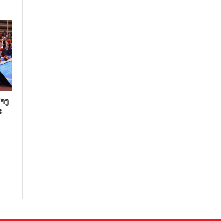
າງ​
​