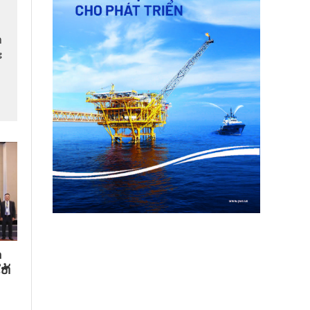
​
​
​
ຫ້​