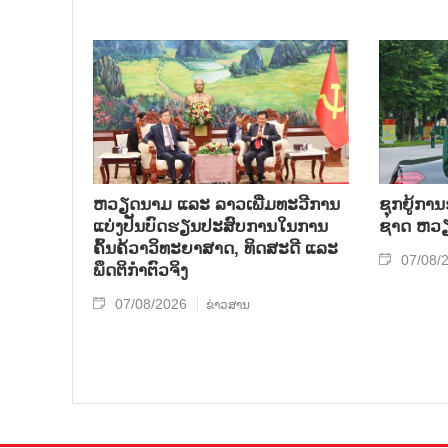
ຫວຽດ​ນາມ ແລະ ລາວ​ເພີ່ມ​ທະ​ວີ​ການ​
ຊຸກ​ຍູ້​ການ
ແບ່​ງ​ປັນ​ບົດ​ຮຽນ​ປະ​ສົບ​ການ​ໃນ​ການ​
ຊາດ ຫວຽດ
ຄົ້ນ​ຄ້​ວາ​ວິ​ທະ​ຍາ​ສາດ, ທິດ​ສະ​ດີ ແລະ
07/08/
ພຶດ​ຕິ​ກຳຕົວ​ຈິງ
07/08/2026
ຂ່າວສານ