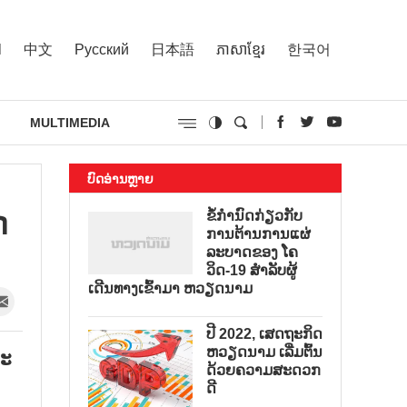
l
中文
Русский
日本語
ភាសាខ្មែរ
한국어
MULTIMEDIA
ບົດອ່ານຫຼາຍ
​
ຂໍ້ກຳນົດກ່ຽວກັບ
ການຕ້ານການແຜ່
ລະບາດຂອງ ໂຄ
ວິດ-19 ສຳລັບຜູ້
ເດີນທາງເຂົ້າມາ ຫວຽດນາມ
ປີ 2022, ເສດຖະກິດ
ຫວຽດນາມ ເລີ່ມຕົ້ນ
ລະ
ດ້ວຍຄວາມສະດວກ
ດີ