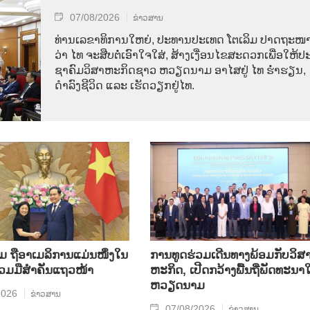
07/08/2026
ຂ່າວສານ
ທ່ານ​ເລ​ຂາ​ທິ​ການ​ໃຫຍ່, ປະ​ທານ​ປະ​ເທດ ໂຕ​ເລິມ ປາດ​ຖະ​ໜາ
ວ່າ ໄທ​ ຈະ​ສືບ​ຕໍ່​ເອົາ​ໃຈ​ໃສ່, ສ້າງ​ເງື່ອນ​ໄຂ​ສະ​ດວກ​ເພື່ອ​ໃຫ້​ປະ
ຊາ​ຄົມ​ວ​ິ​ສາ​ຫະ​ກິດ​ຊາວ ຫວຽດ​ນາມ ອາ​ໄສ​ຢູ່ ໄທ ຮ່ຳ​ຮຽນ,
ດຳ​ລົງ​ຊີ​ວິດ ແລະ ເຮັດ​ວຽກ​ຢູ່​ໄທ.
ຖື​ອາ​ເມ​ລິ​ການ​ແມ່ນ​ໜຶ່ງ​ໃນ​
ການ​ທູດ​ຮ່ວມ​ເດີນ​ທາງ​ພ້ອມກັບ​ວິ​ສາ
ຮ່ວມ​ມື​ສຳ​ຄັນ​ແຖວ​ໜ້າ
ຫະ​ກ​ິດ, ເປີດກວ້າງ​ພື້ນ​ຖີ່​ພັດ​ທະ​ນາ​ໃ
ຫວຽດ​ນາມ
2026
ຂ່າວສານ
07/08/2026
ຂ່າວສານ