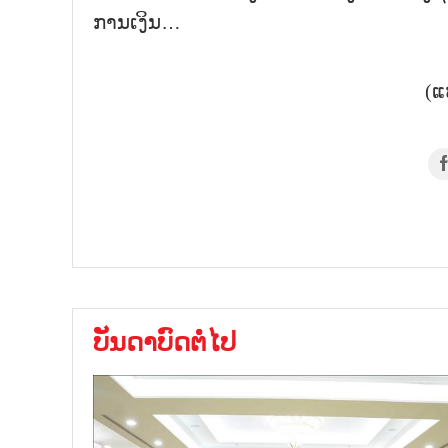
ການເງິນ…
(ແ
ບັນດາບົດຕໍ່ໄປ