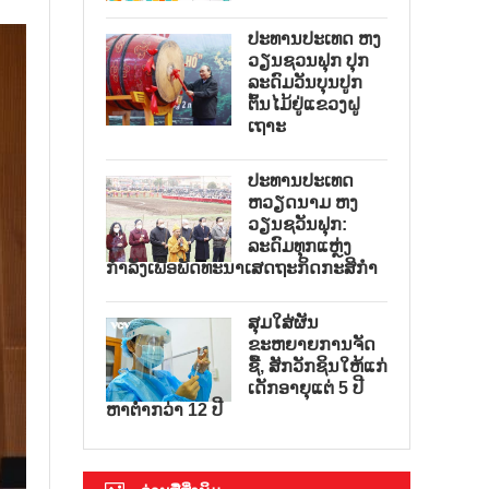
ປະທານປະເທດ ຫງ
ວຽນຊວນຟຸກ ປຸກ
ລະດົມວັນບຸນປູກ
ຕົ້ນໄມ້ຢູ່ແຂວງຝູ
ເຖາະ
ປະທານປະເທດ
ຫວຽດນາມ ຫງ
ວຽນຊວັນຟຸກ:
ລະດົມທຸກແຫຼ່ງ
ກຳລັງເພື່ອພັດທະນາເສດຖະກິດກະສິກຳ
ສຸມໃສ່ຜັນ
ຂະຫຍາຍການຈັດ
ຊື້, ສັກວັກຊິນໃຫ້ແກ່
ເດັກອາຍຸແຕ່ 5 ປີ
ຫາຕ່ຳກວ່າ 12 ປີ