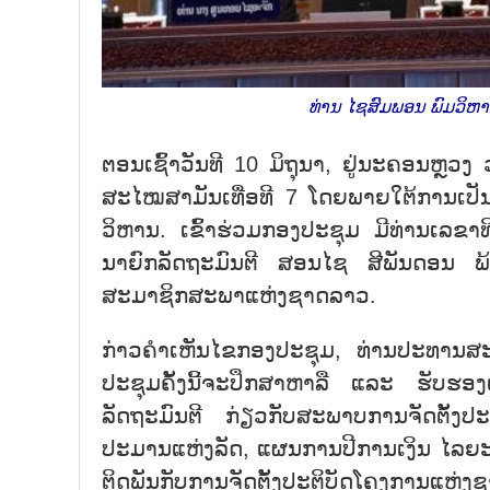
ທ່ານ ໄຊສົມພອນ ພົມວິຫາ
ຕອນເຊົ້າວັນທີ 10 ມິຖຸນາ, ຢູ່ນະຄອນຫຼວ
ສະໄໝສາມັນເທື່ອທີ 7 ໂດຍພາຍໃຕ້ການເ
ວິຫານ. ເຂົ້າຮ່ວມກອງປະຊຸມ ມີທ່ານເລຂ
ນາຍົກລັດຖະມົນຕີ ສອນໄຊ ສີພັນດອນ ພ້
ສະມາຊິກສະພາແຫ່ງຊາດລາວ.
ກ່າວຄຳເຫັນໄຂກອງປະຊຸມ, ທ່ານປະທານສະ
ປະຊຸມຄັ້ງນີ້ຈະປຶກສາຫາລື ແລະ ຮັບຮອງ
ລັດຖະມົນຕີ ກ່ຽວກັບສະພາບການຈັດຕັ້ງ
ປະມານແຫ່ງລັດ, ແຜນການປີການເງິນ ໄລຍະ 
ຕິດພັນກັບການຈັດຕັ້ງປະຕິບັດໂຄງການແຫ