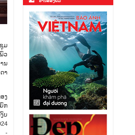
ອ່ານສື່ສິ່ງພິມ
ຊຸມ
ພົວ
່ານ
ນດາ
ກອງ
ຍົກ
ງົບ
024
ດ -