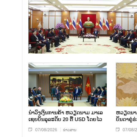
ນຳ​ວົງ​ເງິນ​ການ​ຄ້າ ຫວຽດ​ນາມ ມາ​ເລ​
ຫ​ວຽດ​ນາມ 
ເຊຍ​ບັນ​ລຸ​ລະ​ດັບ 20 ຕື້ USD ໂດຍ​ໄວ
ບັນ​ດາ​ຄູ່​
07/08/2026
07/08/
ຂ່າວສານ