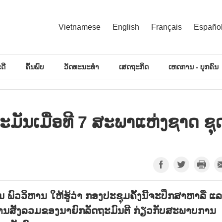
Vietnamese
English
Français
Españo
ດີ
ຄົ້ນພົບ
ວັດທະນະທຳ
ເສດຖະກິດ
ເຫດການ - ບຸກຄົນ
ມັນ​ເມື່ອ​ທີ 7 ສະ​ພາ​ແຫ່ງ​ຊາດ ຊຸດ
ວວິຫານ ໃຫ້ຮູ້ວ່າ ກອງປະຊຸມຄັ້ງນີ້ຈະປຶກສາຫາລື ແ
ຍງານສັງລວມຂອງນາຍົກລັດຖະມົນຕີ ກ່ຽວກັບສະພາບການ