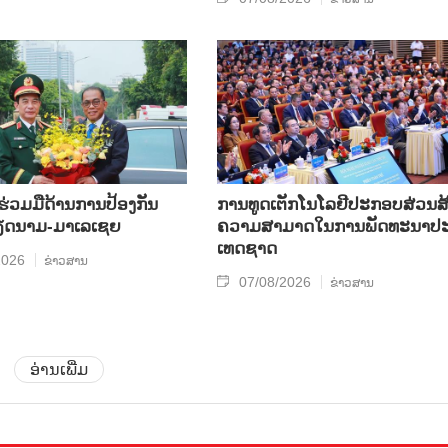
​ຮ່ວມ​ມື​ດ້ານ​ການ​ປ້ອງ​ກັນ​
ການ​ທູດ​ເຕັກ​ໂນ​ໂລ​ຢີ​ປະ​ກອບ​ສ່ວນ​ສ້
​ນາມ-ມາ​ເລ​ເຊຍ
ຄວາມ​ສາ​ມາດ​ໃນ​ການ​ພັດ​ທະ​ນາ​ປະ
ເທດ​ຊາດ
2026
ຂ່າວສານ
07/08/2026
ຂ່າວສານ
ອ່ານເພີ່ມ