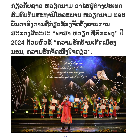
ກ່ຽວກັບຊາວ ຫວຽດນາມ ອາໄສຢູ່ຕ່າງປະເທດ
ສົມທົບກັບສະຖານີໂທລະພາບ ຫວຽດນາມ ແລະ
ບັນດາອົງການທີ່ກ່ຽວຂ້ອງຈັດຕັ້ງລາຍການ
ສະແດງສິລະປະ “ພາສາ ຫວຽດ ທີ່ຮັກແພງ” ປີ
2024 ດ້ວຍຫົວຂໍ້ “ຄວາມຮັກບ້ານເກີດເມືອງ
ນອນ, ຄວາມຮັກຈິດໜຶ່ງໃຈດຽວ”.