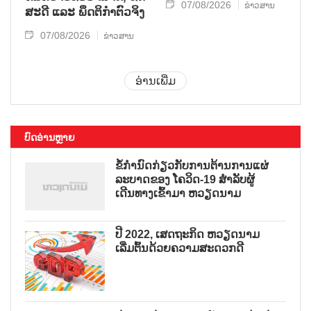
07/08/2026
ຂ່າວສານ
ສະ​ດີ ແລະ ພຶດ​ຕິ​ກຳຕົວ​ຈິງ
07/08/2026
ຂ່າວສານ
ອ່ານເພີ່ມ
ບົດອ່ານຫຼາຍ
ຂໍ້ກຳນົດກ່ຽວກັບການຕ້ານການແຜ່
ລະບາດຂອງ ໂຄວິດ-19 ສຳລັບຜູ້
ເດີນທາງເຂົ້າມາ ຫວຽດນາມ
ປີ 2022, ເສດຖະກິດ ຫວຽດນາມ
ເລີ່ມຕົ້ນດ້ວຍຄວາມສະດວກດີ