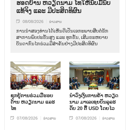
ຮອດ​ບ້ານ ຫວຽດ​ນາມ ໄທ​ໃຫ້​ນັບ​ມື້​ນັບ​
ແທ້​ຈິງ ແລະ ມີ​ປະ​ສິດ​ທິ​ຜົນ
08/08/2026
ຂ່າວສານ
ການ​ນຳ​ສອງ​ທ່ານ​ໄດ້​ເຫັນ​ດີ​ເປັນ​ເອ​ກະ​ພາບ​ສືບ​ຕໍ່​ຮັກ​
ສາ​ການ​ພົບ​ປະ​ຂັ້ນ​ສູງ ແລະ ທຸກ​ຂັ້ນ, ເສີມ​ຂະ​ຫຍາຍ​
ບັນ​ດາ​ກົນ​ໄກ​ຮ່ວມ​ມື​ສຳ​ຄັນ​ຢ່າງ​ມີ​ປະ​ສິດ​ທິ​ຜົນ
ຊຸກຍູ້ການຮ່ວມມືຮອບ
ນຳ​ວົງ​ເງິນ​ການ​ຄ້າ ຫວຽດ​
ດ້ານ ຫວຽດນາມ ແລະ
ນາມ ມາ​ເລ​ເຊຍ​ບັນ​ລຸ​ລະ​
ໄທ
ດັບ 20 ຕື້ USD ໂດຍ​ໄວ
07/08/2026
07/08/2026
ຂ່າວສານ
ຂ່າວສານ