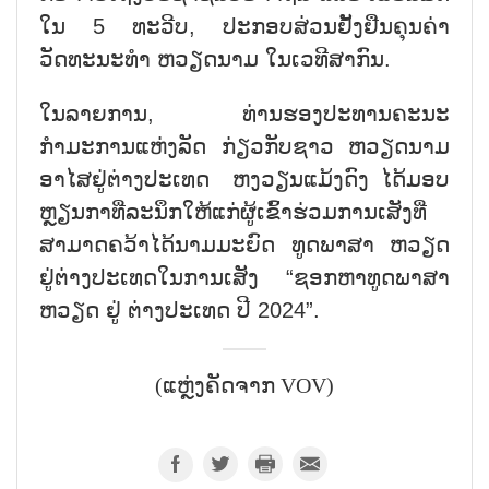
ໃນ 5 ທະວີບ, ປະກອບສ່ວນຢັ້ງຢືນຄຸນຄ່າ
ວັດທະນະທຳ ຫວຽດນາມ ໃນເວທີສາກົນ.
ໃນລາຍການ, ທ່ານຮອງປະທານຄະນະ
ກຳມະການແຫ່ງລັດ ກ່ຽວກັບຊາວ ຫວຽດນາມ
ອາໄສຢູ່ຕ່າງປະເທດ ຫງວຽນແມ້ງດົງ ໄດ້ມອບ
ຫຼຽນກາທີ່ລະນຶກໃຫ້ແກ່ຜູ້ເຂົ້າຮ່ວມການເສັງທີ່
ສາມາດຄວ້າໄດ້ນາມມະຍົດ ທູດພາສາ ຫວຽດ
ຢູ່ຕ່າງປະເທດໃນການເສັງ “ຊອກຫາທູດພາສາ
ຫວຽດ ຢູ່ ຕ່າງປະເທດ ປີ 2024”.
(ແຫຼ່ງຄັດຈາກ VOV)