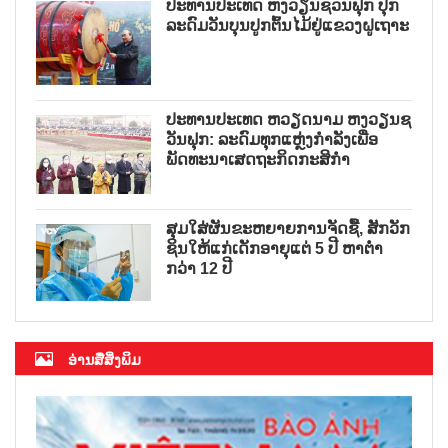
ປະທານປະເທດ ຫງວຽນຊວນຟຸກ ປຸກ
ລະດົມວັນບຸນປູກຕົ້ນໄມ້ຢູ່ແຂວງຝູເຖາະ
ປະທານປະເທດ ຫວຽດນາມ ຫງວຽນຊ
ວັນຟຸກ: ລະດົມທຸກແຫຼ່ງກຳລັງເພື່ອ
ພັດທະນາເສດຖະກິດກະສິກຳ
ສຸມໃສ່ຜັນຂະຫຍາຍການຈັດຊື້, ສັກວັກ
ຊິນໃຫ້ແກ່ເດັກອາຍຸແຕ່ 5 ປີ ຫາຕ່ຳ
ກວ່າ 12 ປີ
ອ່ານສື່ສິ່ງພິມ