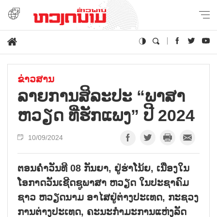
ຂ່າວສານ
ລາຍ​ການ​ສິ​ລະ​ປະ “ພາ​ສາ
ຫວຽດ​ ທີ່ຮັກ​ແພງ” ປີ 2024
10/09/2024
ຕອນຄ່ຳວັນທີ 08 ກັນຍາ, ຢູ່ຮ່າໂນ້ຍ, ເນື່ອງໃນ
ໂອກາດວັນເຊີດຊູພາສາ ຫວຽດ ໃນປະຊາຄົມ
ຊາວ ຫວຽດນາມ ອາໄສຢູ່ຕ່າງປະເທດ, ກະຊວງ
ການຕ່າງປະເທດ, ຄະນະກຳມະການແຫ່ງລັດ