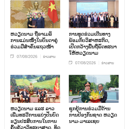
ຫ​ວຽດ​ນາມ ຖື​ອາ​ເມ​ລິ​
ການ​ທູດ​ຮ່ວມ​ເດີນ​ທາງ​
ການ​ແມ່ນ​ໜຶ່ງ​ໃນ​ບັນ​ດາ​ຄູ່​
ພ້ອມກັບ​ວິ​ສາ​ຫະ​ກ​ິດ,
ຮ່ວມ​ມື​ສຳ​ຄັນ​ແຖວ​ໜ້າ
ເປີດກວ້າງ​ພື້ນ​ຖີ່​ພັດ​ທະ​ນາ​
ໃຫ້​ຫວຽດ​ນາມ
07/08/2026
ຂ່າວສານ
07/08/2026
ຂ່າວສານ
ຫວຽດ​ນາມ ແລະ ລາວ​
ຊຸກ​ຍູ້​ການ​ຮ່ວມ​ມື​ດ້ານ​
ເພີ່ມ​ທະ​ວີ​ການ​ແບ່​ງ​ປັນ​ບົດ​
ການ​ປ້ອງ​ກັນ​ຊາດ ຫວຽດ​
ຮຽນ​ປະ​ສົບ​ການ​ໃນ​ການ​
ນາມ-ມາ​ເລ​ເຊຍ
ຄົ້ນ​ຄ້​ວາ​ວິ​ທະ​ຍາ​ສາດ, ທິດ​