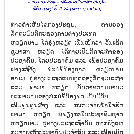
ລາຍການສະແດງສິລະປະ “ພາສາ ຫວຽດ
ທີ່ຮັກແພງ” ປີ 2024 (ພາບ: qdnd.vn)
ກ່າວຄຳເຫັນໄຂກອງປະຊຸມ, ທ່ານຮອງ
ລັດຖະມົນຕີກະຊວງການຕ່າງປະເທດ
ຫວຽດນາມ ໂດ໋ຮຸ່ງຫວຽດ ເນັ້ນໜັກວ່າ ວັນເຊີດ
ຊູພາສາ ຫວຽດ ໄດ້ກາຍເປັນກິດຈະກຳຂອງ
ປະຊາຄົມ, ໂດຍປະຊາຄົມ ແລະ ເພື່ອປະຊາຄົມ
ຢ່າງແທ້ຈິງ. ພໍ່ແມ່ພີ່ນ້ອງຊາວ ຫວຽດນາມ
ອາໄສ ຢູ່ຕ່າງປະເທດແມ່ນທູດຂອງວັດທະນະທຳ
ແລະ ພາສາ ຫວຽດ. ບັນດາຄວາມມານະ
ພະຍາຍາມຂອງພໍ່ແມ່ພີ່ນ້ອງພວມນັບມື້ນັບ
ເພີ່ມພູນຄູນສ້າງ ແລະ ແຜ່ກະຈາຍນ້ຳໃຈຮັກ
ພາສາ ຫວຽດ ບໍ່ພຽງແຕ່ໃນປະຊາຄົມຊາວ
ຫວຽດນາມ ຢູ່ຕ່າງປະເທດເທົ່ານັ້ນ ຫາກຍັງແຜ່
ກະຈາຍເຖິງປະຊາຊົນປະຈຳຖິ່ນ ແລະ ເພີື່ອນມິດ