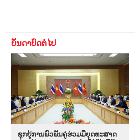
ບັນດາບົດຕໍ່ໄປ
ຊຸກ​ຍູ້​ການ​ພົວ​ພັນ​ຄູ່​ຮ່ວມ​ມື​ຍຸດ​ທະ​ສາດ​