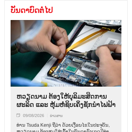
ບັນດາບົດຕໍ່ໄປ
ຫວຽດນາມ ຕ້ອງໃຫ້ບຸລິມະສິດການ
ຜະລິດ ແລະ ຫຸ້ມຫໍ່ຊິບເຄິ່ງຊັກນຳໄຟຟ້າ
09/08/2026
ຂ່າວສານ
ທ່ານ Tsuda Kenji ຖືວ່າ ດ້ວຍເງື່ອນໄຂໃນປະຈຸບັນ,
ຫວຽດນາມ ຕ້ອງສຸມໃສ່ເຂົ້າໃນບັນດາຂົງເຂດມີທ່າ