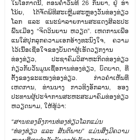
ໃນໂອກາດນີ້, ຕອນຄ່ຳວັນທີ 26 ກັນຍາ, ຢູ່ ຮ່າ
ໂນ້ຍ, ໄດ້ຈັດພິທີສະເຫຼີມສະຫຼອງວັນທ່ອງທ່ຽວ
ໂລກ ແລະ ແນະນຳລາຍການສະແດງສິລະປະ
ພື້ນເມືອງ “ຈິດວິນຍານ ຫວຽດ”. ເຫດການເພື່ອ
ແນໃສ່ປຸກລຸກຄວາມເອກອ້າງທະນົງໃຈ, ຄວາມ
ໄວ້ເນື້ອເຊື່ອໃຈຂອງບັນດາຜູ້ເຮັດວຽກງານ
ທ່ອງທ່ຽວ, ປະຊາຄົມວິສາຫະກິດທ່ອງທ່ຽວ
ກ່ຽວກັບວັນມູນເຊື້ອການທ່ອງທ່ຽວ, ບົດບາດ, ທີ່
ຕັ້ງຂອງຂະແໜງທ່ອງທ່ຽວ. ກ່າວຄຳເຫັນທີ່
ເຫດການ, ທ່ານນາງ ກາວທິງອັກລານ, ຮອງ
ປະທານຜູ້ປະຈຳການສະຫະສະມາຄົມທ່ອງທ່ຽວ
ຫວຽດນາມ, ໃຫ້ຮູ້ວ່າ:
“ສານຂອງອົງການທ່ອງທ່ຽວໂລກແມ່ນ
“ທ່ອງທ່ຽວ ແລະ ສັນຕິພາບ” ແມ່ນສິ່ງມີຄວາມ