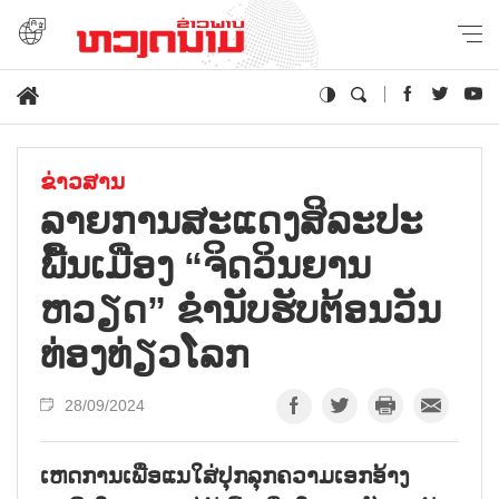
ຂ່າວສານ
ລາຍການສະແດງສິລະປະ
ພື້ນເມືອງ “ຈິດວິນຍານ
ຫວຽດ” ຂ່ຳນັບຮັບຕ້ອນວັນ
ທ່ອງທ່ຽວໂລກ
28/09/2024
ເຫດການເພື່ອແນໃສ່ປຸກລຸກຄວາມເອກອ້າງ