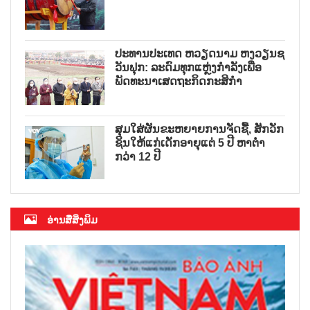
ປະທານປະເທດ ຫວຽດນາມ ຫງວຽນຊ
ວັນຟຸກ: ລະດົມທຸກແຫຼ່ງກຳລັງເພື່ອ
ພັດທະນາເສດຖະກິດກະສິກຳ
ສຸມໃສ່ຜັນຂະຫຍາຍການຈັດຊື້, ສັກວັກ
ຊິນໃຫ້ແກ່ເດັກອາຍຸແຕ່ 5 ປີ ຫາຕ່ຳ
ກວ່າ 12 ປີ
ອ່ານສື່ສິ່ງພິມ