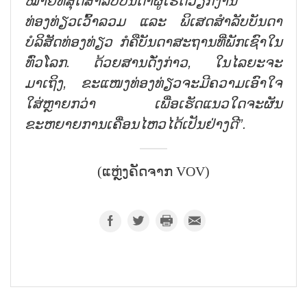
ໝາຍທີ່ສຸດສຳລັບບັນດາຜູ້ເຮັດວຽກງານ
ທ່ອງທ່ຽວເວົ້າລວມ ແລະ ພິເສດສຳລັບບັນດາ
ບໍລິສັດທ່ອງທ່ຽວ ກໍຄືບັນດາສະຖານທີ່ພັກເຊົາໃນ
ທົ່ວໂລກ. ດ້ວຍສານດັ່ງກ່າວ, ໃນໄລຍະຈະ
ມາເຖິງ, ຂະແໜງທ່ອງທ່ຽວຈະມີຄວາມເອົາໃຈ
ໃສ່ຫຼາຍກວ່າ ເພື່ອເຮັດແນວໃດຈະຜັນ
ຂະຫຍາຍການເຄື່ອນໄຫວໄດ້ເປັນຢ່າງດີ”.
(ແຫຼ່ງຄັດຈາກ VOV)