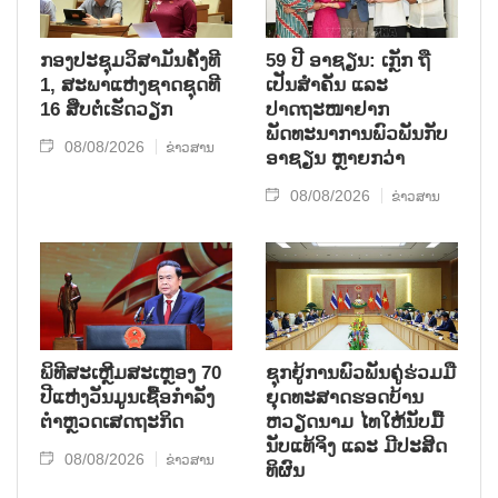
ກອງປະຊຸມວິສາມັນຄັ້ງທີ
59 ປີ ອາຊຽນ: ເກຼັກ ຖື
1, ສະພາແຫ່ງຊາດຊຸດທີ
ເປັນສຳຄັນ ແລະ
16 ສືບຕໍ່ເຮັດວຽກ
ປາດຖະໜາຢາກ
ພັດທະນາການພົວພັນກັບ
08/08/2026
ຂ່າວສານ
ອາຊຽນ ຫຼາຍກວ່າ
08/08/2026
ຂ່າວສານ
ພິທີສະເຫຼີມສະເຫຼອງ 70
ຊຸກ​ຍູ້​ການ​ພົວ​ພັນ​ຄູ່​ຮ່ວມ​ມື​
ປີແຫ່ງວັນມູນເຊື້ອກຳລັງ
ຍຸດ​ທະ​ສາດ​ຮອດ​ບ້ານ
ຕຳຫຼວດເສດຖະກິດ
ຫວຽດ​ນາມ ໄທ​ໃຫ້​ນັບ​ມື້​
ນັບ​ແທ້​ຈິງ ແລະ ມີ​ປະ​ສິດ​
08/08/2026
ຂ່າວສານ
ທິ​ຜົນ