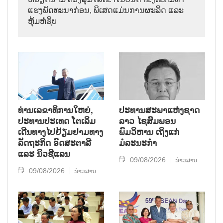
ແຮງພັດທະນາກ່ອນ, ພິເສດແມ່ນການຜະລິດ ແລະ
ຫຸ້ມຫໍ່ຊິບ
ທ່ານເລຂາທິການໃຫຍ່,
ປະທານສະພາແຫ່ງຊາດ
ປະທານປະເທດ ໂຕເລິມ
ລາວ ໄຊສົມພອນ
ເດີນທາງໄປຢ້ຽມຢາມທາງ
ພົມວິຫານ ເຖິງແກ່
ລັດຖະກິດ ອົດສະຕາລີ
ມໍລະນະກຳ
ແລະ ນິວຊີແລນ
09/08/2026
ຂ່າວສານ
09/08/2026
ຂ່າວສານ