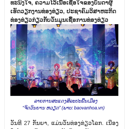
ທະນົງໃຈ, ຄວາມໄວ້ເນື້ອເຊື່ອໃຈຂອງບັນດາຜູ້
ເຮັດວຽກງານທ່ອງທ່ຽວ, ປະຊາຄົມວິສາຫະກິດ
ທ່ອງທ່ຽວກ່ຽວກັບວັນມູນເຊື້ອການທ່ອງທ່ຽວ
ລາຍການສະແດງສິລະປະພື້ນເມືອງ
“ຈິດວິນຍານ ຫວຽດ” (ພາບ: baovanhoa.vn)
ວັນທີ 27 ກັນຍາ, ແມ່ນວັນທ່ອງທ່ຽວໂລກ. ເນື່ອງ