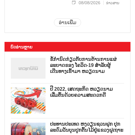
08/08/2026
ຂ່າວສານ
ອ່ານເພີ່ມ
ບົດອ່ານຫຼາຍ
ຂໍ້ກຳນົດກ່ຽວກັບການຕ້ານການແຜ່
ລະບາດຂອງ ໂຄວິດ-19 ສຳລັບຜູ້
ເດີນທາງເຂົ້າມາ ຫວຽດນາມ
ປີ 2022, ເສດຖະກິດ ຫວຽດນາມ
ເລີ່ມຕົ້ນດ້ວຍຄວາມສະດວກດີ
ປະທານປະເທດ ຫງວຽນຊວນຟຸກ ປຸກ
ລະດົມວັນບຸນປູກຕົ້ນໄມ້ຢູ່ແຂວງຝູເຖາະ