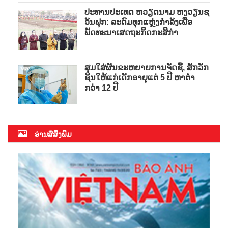
ປະທານປະເທດ ຫວຽດນາມ ຫງວຽນຊ
ວັນຟຸກ: ລະດົມທຸກແຫຼ່ງກຳລັງເພື່ອ
ພັດທະນາເສດຖະກິດກະສິກຳ
ສຸມໃສ່ຜັນຂະຫຍາຍການຈັດຊື້, ສັກວັກ
ຊິນໃຫ້ແກ່ເດັກອາຍຸແຕ່ 5 ປີ ຫາຕ່ຳ
ກວ່າ 12 ປີ
ອ່ານສື່ສິ່ງພິມ