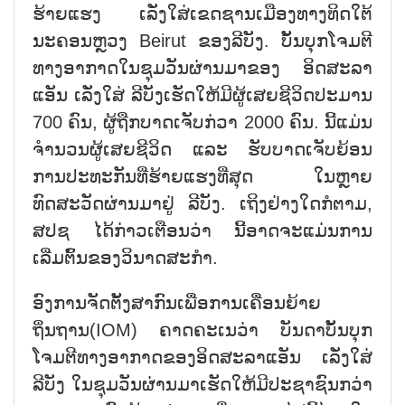
ຮ້າຍແຮງ ເລັ່ງໃສ່ເຂດຊານເມືອງທາງທິດໃຕ້
ນະຄອນຫຼວງ Beirut ຂອງລີບັງ. ບັ້ນບຸກໂຈມຕີ
ທາງອາກາດໃນຊຸມວັນຜ່ານມາຂອງ ອິດສະລາ
ແອັນ ເລັ່ງໃສ່ ລີບັງເຮັດໃຫ້ມີຜູ້ເສຍຊີວິດປະມານ
700 ຄົນ, ຜູ້ຖືກບາດເຈັບກ່ວາ 2000 ຄົນ. ນີ້ແມ່ນ
ຈຳນວນຜູ້ເສຍຊີວິດ ແລະ ຮັບບາດເຈັບຍ້ອນ
ການປະທະກັນທີ່ຮ້າຍແຮງທີ່ສຸດ ໃນຫຼາຍ
ທົດສະວັດຜ່ານມາຢູ່ ລີບັງ. ເຖິງຢ່າງໃດກໍຕາມ,
ສປຊ ໄດ້ກ່າວເຕືອນວ່າ ນີ້ອາດຈະແມ່ນການ
ເລີ່ມຕົ້ນຂອງວິນາດສະກຳ.
ອົງການຈັດຕັ້ງສາກົນເພື່ອການເຄື່ອນຍ້າຍ
ຖິ່ນຖານ(IOM) ຄາດຄະເນວ່າ ບັນດາບັ້ນບຸກ
ໂຈມຕີທາງອາກາດຂອງອິດສະລາແອັນ ເລັ່ງໃສ່
ລີບັງ ໃນຊຸມວັນຜ່ານມາເຮັດໃຫ້ມີປະຊາຊົນກວ່າ