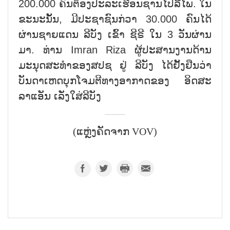
200.000 ຄົນຕ້ອງປະລະເຮືອນຊານໄປລີ້ໄພ. ໃນ
ຂະນະນັ້ນ, ມີປະຊາຊົນກ່ວາ 30.000 ຄົນໄດ້
ຜ່ານຊາຍແດນ ລີບັງ ເຂົ້າ ຊີຣີ ໃນ 3 ວັນຜ່ານ
ມາ. ທ່ານ Imran Riza ຜູ້ປະສານງານດ້ານ
ມະນຸດສະທຳຂອງສປຊ ຢູ່ ລີບັງ ໄດ້ຢັ້ງຢືນວ່າ
ບັນດາເຫດບຸກໂຈມຕີທາງອາກາດຂອງ ອິດສະ
ລາແອັນ ເລັ່ງໃສ່ລີບັງ
(ແຫຼ່ງຄັດຈາກ VOV)