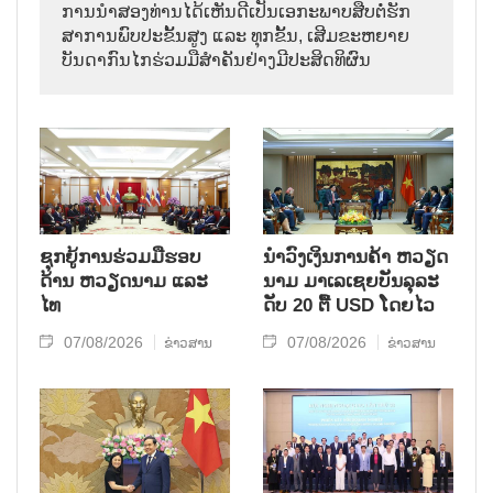
ການ​ນຳ​ສອງ​ທ່ານ​ໄດ້​ເຫັນ​ດີ​ເປັນ​ເອ​ກະ​ພາບ​ສືບ​ຕໍ່​ຮັກ​
ສາ​ການ​ພົບ​ປະ​ຂັ້ນ​ສູງ ແລະ ທຸກ​ຂັ້ນ, ເສີມ​ຂະ​ຫຍາຍ​
ບັນ​ດາ​ກົນ​ໄກ​ຮ່ວມ​ມື​ສຳ​ຄັນ​ຢ່າງ​ມີ​ປະ​ສິດ​ທິ​ຜົນ
ຊຸກຍູ້ການຮ່ວມມືຮອບ
ນຳ​ວົງ​ເງິນ​ການ​ຄ້າ ຫວຽດ​
ດ້ານ ຫວຽດນາມ ແລະ
ນາມ ມາ​ເລ​ເຊຍ​ບັນ​ລຸ​ລະ​
ໄທ
ດັບ 20 ຕື້ USD ໂດຍ​ໄວ
07/08/2026
07/08/2026
ຂ່າວສານ
ຂ່າວສານ