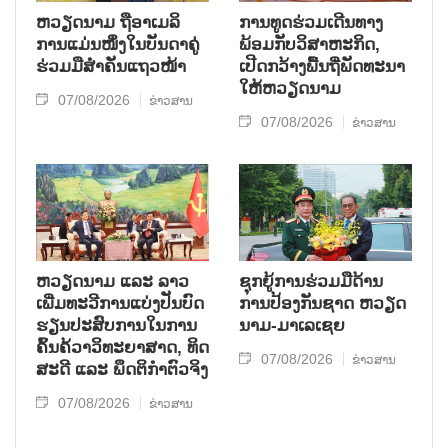
ຫ​ວຽດ​ນາມ ຖື​ອາ​ເມ​ລິ​
ການ​ທູດ​ຮ່ວມ​ເດີນ​ທາງ​
ການ​ແມ່ນ​ໜຶ່ງ​ໃນ​ບັນ​ດາ​ຄູ່​
ພ້ອມກັບ​ວິ​ສາ​ຫະ​ກ​ິດ,
ຮ່ວມ​ມື​ສຳ​ຄັນ​ແຖວ​ໜ້າ
ເປີດກວ້າງ​ພື້ນ​ຖີ່​ພັດ​ທະ​ນາ​
ໃຫ້​ຫວຽດ​ນາມ
07/08/2026
ຂ່າວສານ
07/08/2026
ຂ່າວສານ
ຫວຽດ​ນາມ ແລະ ລາວ​
ຊຸກ​ຍູ້​ການ​ຮ່ວມ​ມື​ດ້ານ​
ເພີ່ມ​ທະ​ວີ​ການ​ແບ່​ງ​ປັນ​ບົດ​
ການ​ປ້ອງ​ກັນ​ຊາດ ຫວຽດ​
ຮຽນ​ປະ​ສົບ​ການ​ໃນ​ການ​
ນາມ-ມາ​ເລ​ເຊຍ
ຄົ້ນ​ຄ້​ວາ​ວິ​ທະ​ຍາ​ສາດ, ທິດ​
07/08/2026
ຂ່າວສານ
ສະ​ດີ ແລະ ພຶດ​ຕິ​ກຳຕົວ​ຈິງ
07/08/2026
ຂ່າວສານ