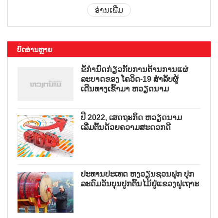
ອ່ານເພີ່ມ
ບົດອ່ານຫຼາຍ
ຂໍ້ກຳນົດກ່ຽວກັບການຕ້ານການແຜ່
ລະບາດຂອງ ໂຄວິດ-19 ສຳລັບຜູ້
ເດີນທາງເຂົ້າມາ ຫວຽດນາມ
ປີ 2022, ເສດຖະກິດ ຫວຽດນາມ
ເລີ່ມຕົ້ນດ້ວຍຄວາມສະດວກດີ
ປະທານປະເທດ ຫງວຽນຊວນຟຸກ ປຸກ
ລະດົມວັນບຸນປູກຕົ້ນໄມ້ຢູ່ແຂວງຝູເຖາະ