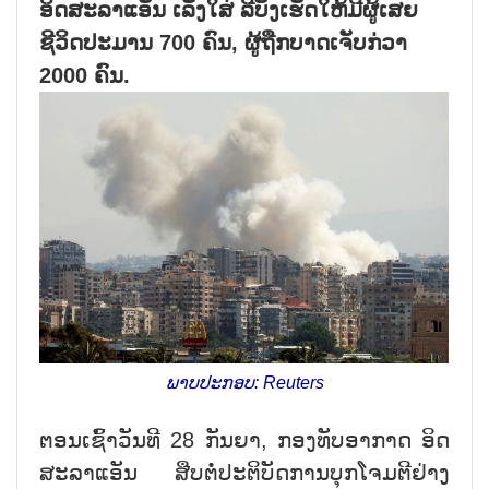
ອິດສະລາແອັນ ເລັ່ງໃສ່ ລີບັງເຮັດໃຫ້ມີຜູ້ເສຍ
ຊີວິດປະມານ 700 ຄົນ, ຜູ້ຖືກບາດເຈັບກ່ວາ
2000 ຄົນ.
ພາບປະກອບ: Reuters
ຕອນເຊົ້າວັນທີ 28 ກັນຍາ, ກອງທັບອາກາດ ອິດ
ສະລາແອັນ ສືບຕໍ່ປະຕິບັດການບຸກໂຈມຕີຢ່າງ