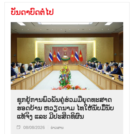
ບັນດາບົດຕໍ່ໄປ
ຊຸກ​ຍູ້​ການ​ພົວ​ພັນ​ຄູ່​ຮ່ວມ​ມື​ຍຸດ​ທະ​ສາດ​
ຮອດ​ບ້ານ ຫວຽດ​ນາມ ໄທ​ໃຫ້​ນັບ​ມື້​ນັບ​
ແທ້​ຈິງ ແລະ ມີ​ປະ​ສິດ​ທິ​ຜົນ
08/08/2026
ຂ່າວສານ