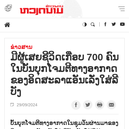
ຂ່າວສານ
ມີ​ຜູ້​ເສຍ​ຊີ​ວິດ​ເກືອບ 700 ຄົນ
ໃນ​ບັ້ນ​ບຸກ​ໂຈມ​ຕີ​ທາງ​ອາ​ກາດ​
ຂອງ​ອິດ​ສ​ະ​ລາ​ແອັນ​ເລັ່ງ​ໃສ່​ລີ​
ບັງ
29/09/2024
ບັ້ນບຸກໂຈມຕີທາງອາກາດໃນຊຸມວັນຜ່ານມາຂອງ