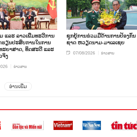
ແລະ ລາວ​ເພີ່ມ​ທະ​ວີ​ການ​
ຊຸກ​ຍູ້​ການ​ຮ່ວມ​ມື​ດ້ານ​ການ​ປ້ອງ​ກັນ​
ບົດ​ຮຽນ​ປະ​ສົບ​ການ​ໃນ​ການ​
ຊາດ ຫວຽດ​ນາມ-ມາ​ເລ​ເຊຍ
​ວິ​ທະ​ຍາ​ສາດ, ທິດ​ສະ​ດີ ແລະ
07/08/2026
ຂ່າວສານ
ວ​ຈິງ
2026
ຂ່າວສານ
ອ່ານເພີ່ມ