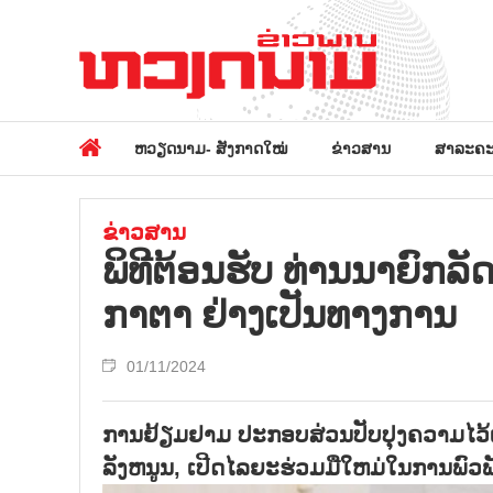
ຫວຽດນາມ- ສັງກາດໃໝ່
ຂ່າວສານ
ສາລະຄະ
ຂ່າວສານ
ພິທີຕ້ອນຮັບ ທ່ານນາຍົກລັ
ກາຕາ ຢ່າງເປັນທາງການ
01/11/2024
ການຢ້ຽມຢາມ ປະກອບສ່ວນປັບປຸງຄວາມໄວ້ເນ
ລັງຫນູນ, ເປີດໄລຍະຮ່ວມມືໃຫມ່ໃນການພົ