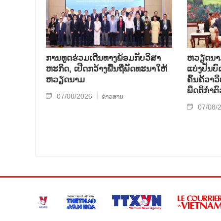
ການ​ທູດ​ຮ່ວມ​ເດີນ​ທາງ​ພ້ອມກັບ​ວິ​ສາ​
ຫວຽດ​ນາມ 
ຫະ​ກ​ິດ, ເປີດກວ້າງ​ພື້ນ​ຖີ່​ພັດ​ທະ​ນາ​ໃຫ້​
ແບ່​ງ​ປັນ​
ຫວຽດ​ນາມ
ຄົ້ນ​ຄ້​ວາ
ພຶດ​ຕິ​ກຳຕົ
07/08/2026
ຂ່າວສານ
07/08/