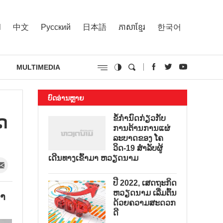
l
中文
Русский
日本語
ភាសាខ្មែរ
한국어
MULTIMEDIA
ບົດອ່ານຫຼາຍ
ດ
ຂໍ້ກຳນົດກ່ຽວກັບ
ການຕ້ານການແຜ່
ລະບາດຂອງ ໂຄ
ວິດ-19 ສຳລັບຜູ້
ເດີນທາງເຂົ້າມາ ຫວຽດນາມ
ປີ 2022, ເສດຖະກິດ
ຫວຽດນາມ ເລີ່ມຕົ້ນ
ກຳ
ດ້ວຍຄວາມສະດວກ
ດີ