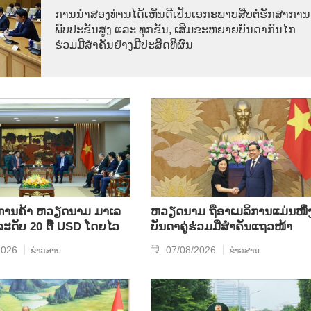
ການ​ນຳ​ສອງ​ທ່ານ​ໄດ້​ເຫັນ​ດີ​ເປັນ​ເອ​ກະ​ພາບ​ສືບ​ຕໍ່​ຮັກ​ສາ​ການ​
ພົບ​ປະ​ຂັ້ນ​ສູງ ແລະ ທຸກ​ຂັ້ນ, ເສີມ​ຂະ​ຫຍາຍ​ບັນ​ດາ​ກົນ​ໄກ​
ຮ່ວມ​ມື​ສຳ​ຄັນ​ຢ່າງ​ມີ​ປະ​ສິດ​ທິ​ຜົນ
ິນ​ການ​ຄ້າ ຫວຽດ​ນາມ ມາ​ເລ​
ຫ​ວຽດ​ນາມ ຖື​ອາ​ເມ​ລິ​ການ​ແມ່ນ​ໜຶ່ງ
​ລະ​ດັບ 20 ຕື້ USD ໂດຍ​ໄວ
ບັນ​ດາ​ຄູ່​ຮ່ວມ​ມື​ສຳ​ຄັນ​ແຖວ​ໜ້າ
2026
07/08/2026
ຂ່າວສານ
ຂ່າວສານ