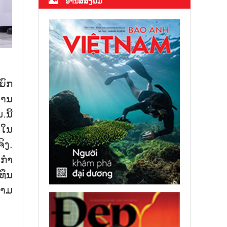
ອ່ານສື່ສິ່ງພິມ
ຍົກ
ທານ
ນີ້
 ໃນ
ິງ.
ງກຳ
ທຶນ
ນາມ