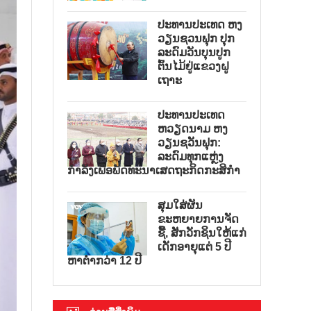
ປະທານປະເທດ ຫງ
ວຽນຊວນຟຸກ ປຸກ
ລະດົມວັນບຸນປູກ
ຕົ້ນໄມ້ຢູ່ແຂວງຝູ
ເຖາະ
ປະທານປະເທດ
ຫວຽດນາມ ຫງ
ວຽນຊວັນຟຸກ:
ລະດົມທຸກແຫຼ່ງ
ກຳລັງເພື່ອພັດທະນາເສດຖະກິດກະສິກຳ
ສຸມໃສ່ຜັນ
ຂະຫຍາຍການຈັດ
ຊື້, ສັກວັກຊິນໃຫ້ແກ່
ເດັກອາຍຸແຕ່ 5 ປີ
ຫາຕ່ຳກວ່າ 12 ປີ