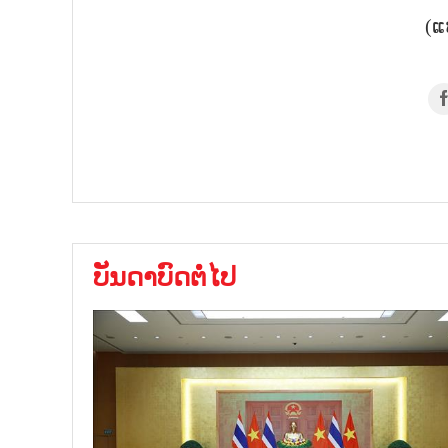
(ແ
ບັນດາບົດຕໍ່ໄປ