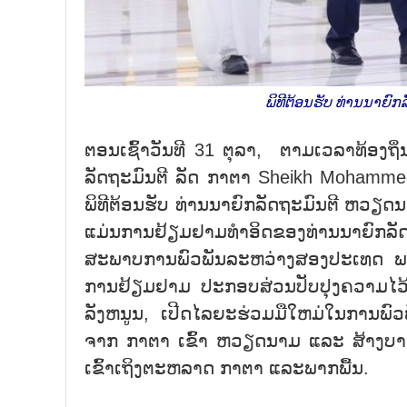
ພິທີຕ້ອນຮັບ ທ່ານນາຍົກ
ຕອນເຊົ້າວັນທີ 31 ຕຸລາ, ຕາມເວລາທ້ອງຖິ
ລັດຖະມົນຕີ ລັດ ກາຕາ Sheikh Mohammed
ພິທີຕ້ອນຮັບ ທ່ານນາຍົກລັດຖະມົນຕີ ຫວຽດນ
ແມ່ນການຢ້ຽມຢາມທຳອິດຂອງທ່ານນາຍົກລັ
ສະພາບການພົວພັນລະຫວ່າງສອງປະເທດ ພວ
ການຢ້ຽມຢາມ ປະກອບສ່ວນປັບປຸງຄວາມໄວ້ເ
ລັງຫນູນ, ເປີດໄລຍະຮ່ວມມືໃຫມ່ໃນການພົ
ຈາກ ກາຕາ ເຂົ້າ ຫວຽດນາມ ແລະ ສ້າງບາດ
ເຂົ້າເຖິງຕະຫລາດ ກາຕາ ແລະພາກພື້ນ.