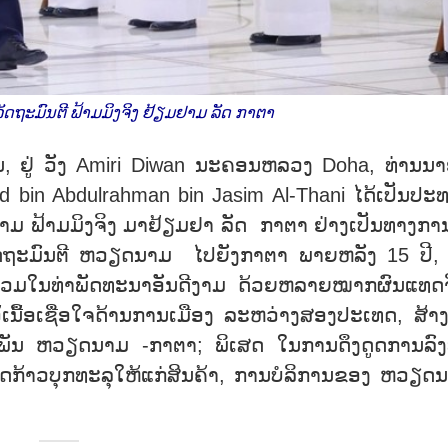
ລັດຖະມົນຕີ ຟ້າມມິງຈິງ ຢ້ຽມຢາມ ລັດ ກາຕາ
່ນ, ຢູ່ ວັງ Amiri Diwan ນະຄອນຫລວງ Doha, ທ່ານນາ
 bin Abdulrahman bin Jasim Al-Thani ໄດ້ເປັນປະ
າມ ຟ້າມມິງຈິງ ມາຢ້ຽມຢາ ລັດ ກາຕາ ຢ່າງເປັນທາງການ.
ດຖະມົນຕີ ຫວຽດນາມ ໄປຍັງກາຕາ ພາຍຫລັງ 15 ປີ,
ມໃນທ່າພັດທະນາອັນດີງາມ ດ້ວຍຫລາຍໝາກຜົນແທດຈ
ນື້ອເຊື່ອໃຈດ້ານການເມືອງ ລະຫວ່າງສອງປະເທດ, ສ້າ
ວພັນ ຫວຽດນາມ -ກາຕາ; ພິເສດ ໃນການດຶງດູດການລົງ
ກ້າວບຸກທະລຸໃຫ້ແກ່ສິນຄ້າ, ການບໍລິການຂອງ ຫວຽດ