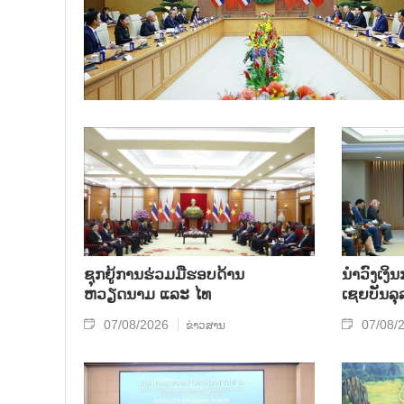
ຊຸກຍູ້ການຮ່ວມມືຮອບດ້ານ
ນຳ​ວົງ​ເງ
ຫວຽດນາມ ແລະ ໄທ
ເຊຍ​ບັນ​ລຸ
07/08/2026
07/08/
ຂ່າວສານ