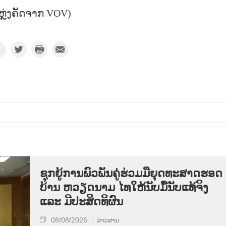
ຫຼ່ງຄັດຈາກ VOV)
ຊຸກ​ຍູ້​ການ​ພົວ​ພັນ​ຄູ່​ຮ່ວມ​ມື​ຍຸດ​ທະ​ສາດ​ຮອດ​
ບ້ານ ຫວຽດ​ນາມ ໄທ​ໃຫ້​ນັບ​ມື້​ນັບ​ແທ້​ຈິງ
ແລະ ມີ​ປະ​ສິດ​ທິ​ຜົນ
08/08/2026
ຂ່າວສານ