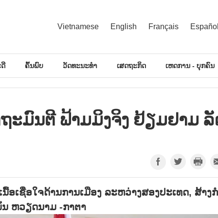
Vietnamese
English
Français
Españo
ດີ
ຄົ້ນພົບ
ວັດທະນະທຳ
ເສດຖະກິດ
ເຫດການ - ບຸກຄົນ
ດຖະມົນຕີ ຟ້າມມິງຈິງ ຢ້ຽມຢາມ ລັ
ື້ອເຊື່ອໃຈດ້ານການເມືອງ ລະຫວ່າງສອງປະເທດ, ສ້າງ
ວພັນ ຫວຽດນາມ -ກາຕາ