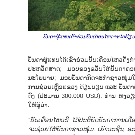
ບັນດາຜູ້ແທນເຂົ້າຮ່ວມບັ້ນເຄື່ອນໄຫວຈະໄປຢ
ບັນດາຜູ້ແທນໄດ້ເຂົ້າຮ່ວມບັ້ນເຄື່ອນໄຫວ
ປະຫວັດສາດ; ມອບຂອງຂວັນໃຫ້ບັນດາຄອບຄົ
ນະໂຍບາຍ; ມອບບັນດາກິດຈະກຳຊາວໜຸ່ມໃຫ້
ການຊ່ວຍເຫຼືອແຂວງ ດ້ຽນບຽນ ແລະ ບັນດາທ້ອ
ດົ່ງ (ປະມານ 300.000 USD). ທ່ານ ຫງ
ໃຫ້ຮູ້ວ່າ:
“ບັ້ນເຄື່ອນໄຫວນີ້ ໄດ້ປະຕິບັດບັນດາການເ
ຈະຊ່ວຍໃຫ້ບັນດາຊາວໜຸ່ມ, ເຍົາວະຊີນ, ອະນຸຊ