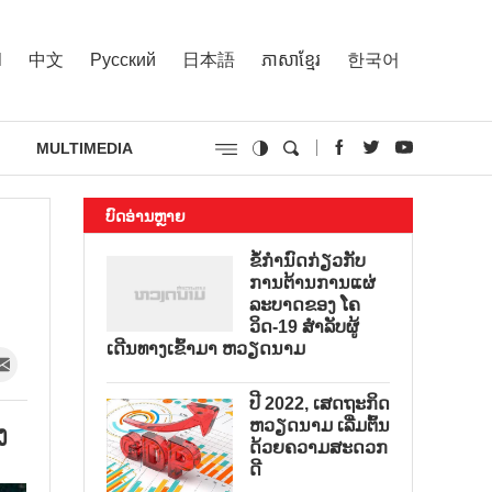
l
中文
Русский
日本語
ភាសាខ្មែរ
한국어
MULTIMEDIA
ບົດອ່ານຫຼາຍ
ຂໍ້ກຳນົດກ່ຽວກັບ
ການຕ້ານການແຜ່
ລະບາດຂອງ ໂຄ
ວິດ-19 ສຳລັບຜູ້
ເດີນທາງເຂົ້າມາ ຫວຽດນາມ
ປີ 2022, ເສດຖະກິດ
ຫວຽດນາມ ເລີ່ມຕົ້ນ
ງ
ດ້ວຍຄວາມສະດວກ
ດີ