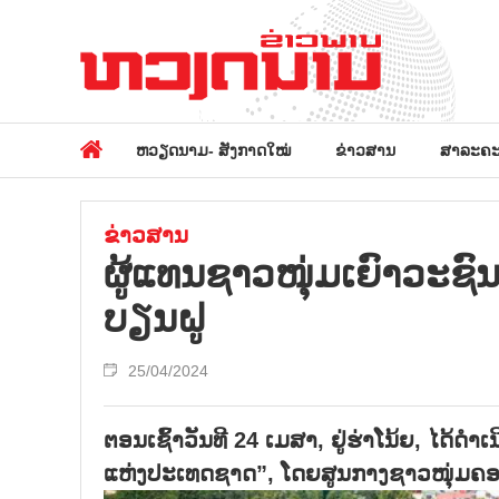
ຫວຽດນາມ- ສັງກາດໃໝ່
ຂ່າວສານ
ສາລະຄະ
ຂ່າວສານ
ຜູ້​ແທນ​ຊາວ​ໜຸ່ມ​ເຍົາ​ວະ​ຊົ
ບຽນ​ຝູ
25/04/2024
ຕອນເຊົ້າວັນທີ 24 ເມສາ, ຢູ່ຮ່າໂນ້ຍ, ໄດ້ດຳ
ແຫ່ງປະເທດຊາດ”, ໂດຍສູນກາງຊາວໜຸ່ມຄອມມູນ