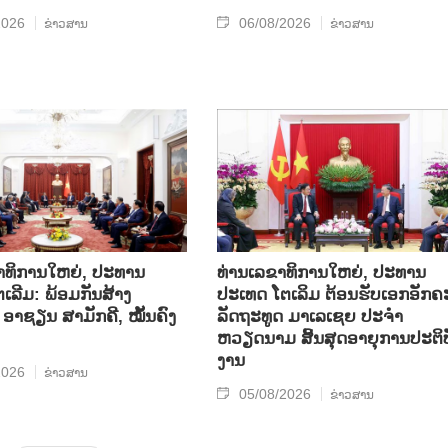
2026
06/08/2026
ຂ່າວສານ
ຂ່າວສານ
າທິການໃຫຍ່, ປະທານ
ທ່ານເລຂາທິການໃຫຍ່, ປະທານ
ເລີມ: ພ້ອມກັນສ້າງ
ປະເທດ ໂຕເລິມ ຕ້ອນຮັບເອກອັກຄ
ອາຊຽນ ສາມັກຄີ, ໝັ້ນຄົງ
ລັດຖະທູດ ມາເລເຊຍ ປະຈຳ
ຫວຽດນາມ ສິ້ນສຸດອາຍຸການປະຕິບ
ງານ
2026
ຂ່າວສານ
05/08/2026
ຂ່າວສານ