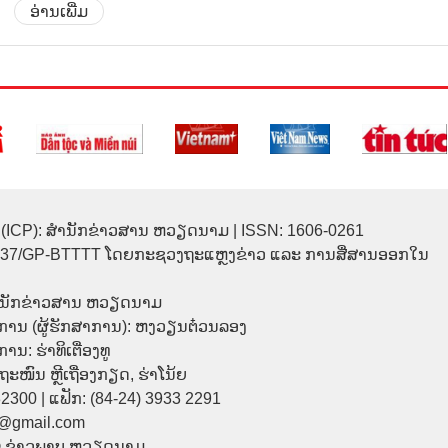
ອ່ານເພີ່ມ
(ICP): ສຳນັກຂ່າວສານ ຫວຽດນາມ | ISSN: 1606-0261
137/GP-BTTTT ໂດຍກະຊວງຖະແຫຼງຂ່າວ ແລະ ການສື່ສານອອກໃນ
ຳນັກຂ່າວສານ ຫວຽດນາມ
ການ (ຜູ້ຮັກສາການ): ຫງວຽນຕ໋ວນລອງ
ນ: ຮ່າທິເຕື່ອງທູ
9 ຖະໜົນ ຫຼີເຖື່ອງກຽດ, ຮ່າໂນ້ຍ
32300 | ແຟັກ: (84-24) 3933 2291
p@gmail.com
© ຂ່າວພາບ ຫວຽດນາມ