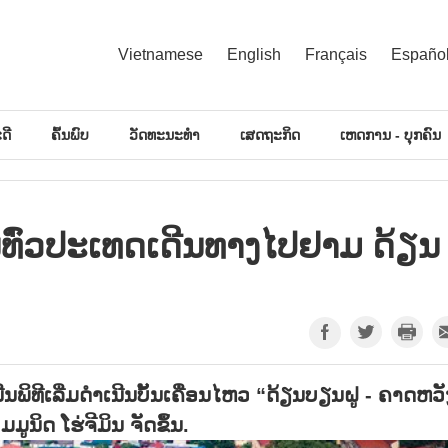
Vietnamese
English
Français
Españo
ດີ
ຄົ້ນພົບ
ວັດທະນະທຳ
ເສດຖະກິດ
ເຫດການ - ບຸກຄົນ
ນ​ທົ່ວ​ປະ​ເທດ​ເດີນ​ທາງ​ໄປ​ຢາມ ດ້ຽນ​
ເນີນພິທີເລີ່ມດຳເນີນບັ້ນເຄື່ອນໄຫວ “ດ້ຽນບຽນຝູ - ຄາດຫວັ
ິດ ໂຮ່ຈີມິນ ຈັດຂຶ້ນ.