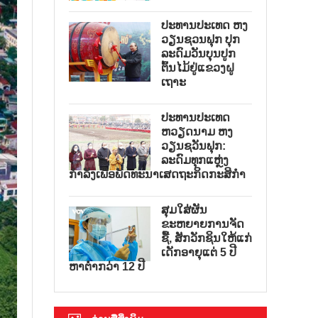
ປະທານປະເທດ ຫງ
ວຽນຊວນຟຸກ ປຸກ
ລະດົມວັນບຸນປູກ
ຕົ້ນໄມ້ຢູ່ແຂວງຝູ
ເຖາະ
ປະທານປະເທດ
ຫວຽດນາມ ຫງ
ວຽນຊວັນຟຸກ:
ລະດົມທຸກແຫຼ່ງ
ກຳລັງເພື່ອພັດທະນາເສດຖະກິດກະສິກຳ
ສຸມໃສ່ຜັນ
ຂະຫຍາຍການຈັດ
ຊື້, ສັກວັກຊິນໃຫ້ແກ່
ເດັກອາຍຸແຕ່ 5 ປີ
ຫາຕ່ຳກວ່າ 12 ປີ