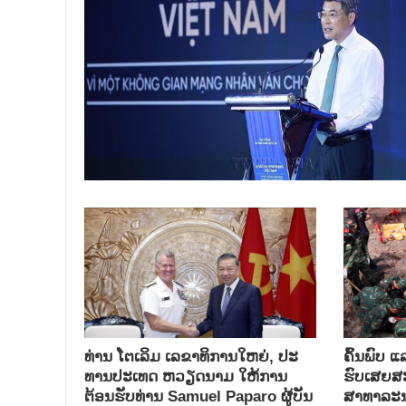
ທ່ານ ໂຕ​ເລິມ ເລ​ຂາ​ທິ​ການ​ໃຫຍ່, ປະ​
ຄົ້ນ​ພົບ ແ
ທານ​ປະ​ເທດ ​ຫວຽດ​ນາມ ໃຫ້​ການ​
ຮົບ​ເສຍ​ສະຫ
ຕ້ອນ​ຮັບ​ທ່ານ Samuel Paparo ຜູ້​ບັນ​
ສາ​ທາ​ລະ​