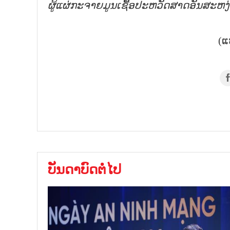
ຜູ້ແຜ່ກະຈາຍມູນເຊື້ອປະຫວັດສາດອັນສະຫງ
(ແ
ບັນດາບົດຕໍ່ໄປ