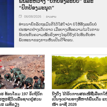
ພັນລະຫວ່າງ “ປົກປ້ອງລະບົບ” ແລະ
“ປົກປ້ອງມະນຸດ”
06/08/2026
ຂ່າວສານ
ທ່ານນາຍົກລັດຖະມົນຕີໄດ້ໃສ່ໃຈວ່າ ບໍ່ໃຫ້ທັງລະບົບບໍ່
ປະໝາດຢ່າງເດັດຂາດ ເມື່ອບາງເທື່ອຄວາມໄວໃນການ
ຮັບປະກັນຄວາມໝັ້ນຄົງທາງໄຊເບີຍັງບໍ່ໄປທັນກັບທ່າ
ພັດທະນາຂອງການຫັນເປັນດີຈີຕອນ.
ລະ ທ້ອນ​ໂຮມ 197 ອັດ​ຖິ​ນັກ​
ນີງບິ່ງ ໄດ້ຮັບການສະເໜີຊື່ເລືອກໃຫ
ຼະ​ຊີ​ວິດ​ເພື່ອ​ຊາດ​ຢູ່​ສວນ​
ເປັນຈຸດປາຍທາງທີ່ຫາກໍ່ພົ້ນເດັ່ນ ແ
ນະ ເລ​ທິ​ຣຽງ
ໜ້າ ອາຊີ 2026