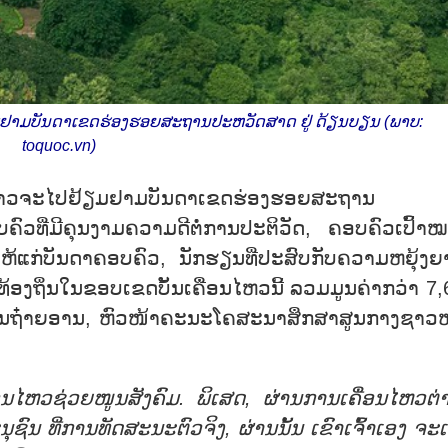
້ຽມຢາມບັນດາເຂດຮ່ອງຮອຍສະຖານປະຫວັດສາດ ຢູ່ ດ້ຽນບຽນ (ພາບ:
toquoc.vn)
ດັ່ງກ່າວຈະໄປຢ້ຽມຢາມບັນດາເຂດຮ່ອງຮອຍສະຖານ
ວທີ່ມີຄຸນງາມຄວາມດີຕໍ່ການປະຕິວັດ, ຄອບຄົວເປົ້າ
ແກ່ບັນດາຄອບຄົວ, ນັກຮຽນທີ່ປະສົບກັບຄວາມຫຍຸ້ງຍ
ງຖິ່ນໃນຂອບເຂດບັ້ນເຄື່ອນໄຫວນີ້ ລວມມູນຄ່າກວ່າ 7,6 
ວຽນຖ໋າຍອານ, ຫົວໜ້າຄະນະໂຄສະນາສຶກສາສູນກາງຊາວໜ
ຄື່ອນໄຫວຊ່ວຍໜູນສັງຄົມ. ພິເສດ, ຜ່ານການເຄື່ອນໄຫວຕ່
ົນ ທີ່ການທັດສະນະຕົວຈິງ, ຜ່ານນັ້ນ ເຂົາເຈົ້າເອງ ຈະເ