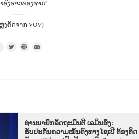
່າອົງອາດຂອງຊາດ”.
ຫຼ່ງຄັດຈາກ VOV)
ທ່ານນາຍົກລັດຖະມົນຕີ ເລມິນຮຶງ:
ຮັບປະກັນຄວາມໝັ້ນຄົງທາງໄຊເບີ ຕ້ອງຕິດ