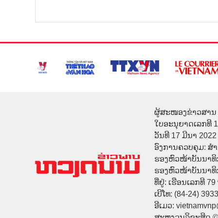
ຜູ້ສະໜອງຂ່າວສານ 
ໃບອະນຸຍາດເລກທີ 
ວັນທີ 17 ມີນາ 2022
ອົງການຄວບຄຸມ: ສ
ຮອງຫົວໜ້າບັນນາທິ
ຮອງຫົວໜ້າບັນນາທິກາ
ທີ່ຢູ່: ເຮືອນເລກທີ 7
ເບີໂທ: (84-24) 393
ອີເມວ: vietnamvn
ສະຫງວນລິຂະສິດ 