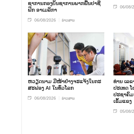
ຊາ​ການກອງ​ບັນ​ຊາ​ການພາກ​ພື້ນ​ປາ​ຊີ​
06/08/
ຟິກ ອາ​ເມ​ລິ​ກາ
06/08/2026
ຂ່າວສານ
ຫວຽດນາມ ມີໜ້າຢ່າງຈະແຈ້ງໃນກະ
ທ່ານ ເລຂ
ສະຟອງ AI ໃນທົ່ວໂລກ
ປະເທດ ໂຕ
ປະຊາຄົມ 
06/08/2026
ຂ່າວສານ
ເຂັ້ມແຂງ
05/08/