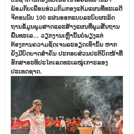
ພ້ອມກັບເພື່ອນຮ່ວມກົມກອງແຕ້ມແຜນທີ່ທະເລດີ
ຈີຕອນນັບ 100 ແຜ່ນອອກແບບລະບົບຜະລິດ
ຖານຂໍ້ມູນພູມສາດແລະສ້າງແຜນທີ່ພູມສັນຖານ
ພື້ນທະເລ… ວຽກງານເຫຼົ່ານັ້ນບໍ່ພຽງແຕ່
ຕ້ອງການຄວາມຊັດເຈນລະອຽດເທົ່ານັ້ນ ຫາກ
ຍັງມີບົດບາດສຳຄັນ ປະກອບສ່ວນປະຕິບັດໜ້າທີ່
ຮັກສາອະທິປະໄຕເຂດທະເລໝູ່ເກາະຂອງ
ປະເທດຊາດ.