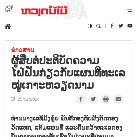
ຂ່າວສານ
ຜູ້ສືບຕໍ່ປະຕິບັດຄວາມ
ໄຝ່ຝັນກ່ຽວກັບແຜນທີ່ທະເລ
ໝູ່ເກາະຫວຽດນາມ
25/02/2024
ທ່ານນາງເລທິມິງທຸ໋ຍ ພັນຕີກອງທັບສັງກັດກອງ
ວັດແທກ, ແຕ້ມແຜນທີ່ ແລະຄົ້ນຄວ້າທະເລກອງ
ບັນຊາການກອງທັບເຮືອໃນໄລຍະທີ່ຜ່ານມາ