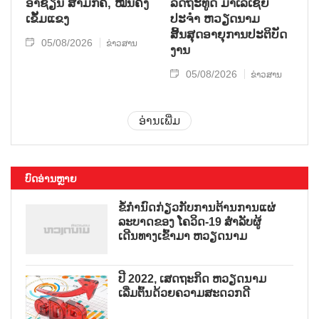
ອາຊຽນ ສາມັກຄີ, ໝັ້ນຄົງ
ລັດຖະທູດ ມາເລເຊຍ
ເຂັ້ມແຂງ
ປະຈຳ ຫວຽດນາມ
ສິ້ນສຸດອາຍຸການປະຕິບັດ
05/08/2026
ຂ່າວສານ
ງານ
05/08/2026
ຂ່າວສານ
ອ່ານເພີ່ມ
ບົດອ່ານຫຼາຍ
ຂໍ້ກຳນົດກ່ຽວກັບການຕ້ານການແຜ່
ລະບາດຂອງ ໂຄວິດ-19 ສຳລັບຜູ້
ເດີນທາງເຂົ້າມາ ຫວຽດນາມ
ປີ 2022, ເສດຖະກິດ ຫວຽດນາມ
ເລີ່ມຕົ້ນດ້ວຍຄວາມສະດວກດີ