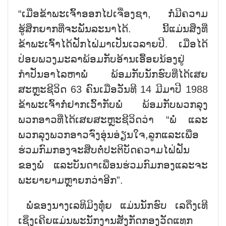
“ເມື່ອຂ້າພະເຈົ້າອອກໄປເຈື່ອງຊາ, ກໍ່ມີຄວາມ
ຮູ້ສຶກຍາກທີ່ຈະພັນລະນາໄດ້. ນີ້ແມ່ນສິ່ງທີ່
ຂ້າພະເຈົ້າໄດ້ຝັກໄຝ່ມາເປັນເວລາຍປີ. ເມື່ອໄດ້
ປ່ອຍພວງມະລາພ້ອມກັບອ້ານເອື້ອຍນ້ອງຢູ່
ກຳປັ່ນອາໄລຫາພໍ່ ພ້ອມກັບນັກຮົບທີ່ໄດ້ເສຍ
ສະຫຼະຊີວິດ 63 ຄົນເມື່ອວັນທີ 14 ມີມາປີ 1988
ຂ້າພະເຈົ້າກໍ່ຢາກເວົ້າກັບພໍ່ ພ້ອມກັບພວກລຸງ
ພວກອາວທີ່ໄດ້ເສຍສະຫຼະຊີວິດວ່າ “ພໍ່ ແລະ
ພວກລຸງພວກອາວຈົ່ງອຸ່ນອ່ຽນໃຈ,ລູກແລະເພື່ອ
ຮ່ວມກົມກອງຈະສືບຕໍ່ປະຕິບັດຄວາມໄຝ່ຝັນ
ຂອງພໍ່ ແລະບັນດາເພື່ອນຮ່ວມກົມກອງແລະຈະ
ພະຍາຍາມຫຼາຍກວ່າອີກ”.
ພໍ່ຂອງນາງເລທິມິງທຸ໋ຍ ແມ່ນນັກຮົບ ເລດິ່ງເທີ
ເຊິ່ງເຄີຍແມ່ນພະນັກງານສັງກັດກອງວັດແທກ