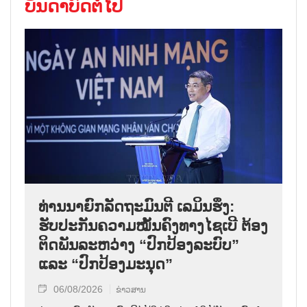
ບັນດາບົດຕໍ່ໄປ
ທ່ານນາຍົກລັດຖະມົນຕີ ເລມິນຮຶງ:
ຮັບປະກັນຄວາມໝັ້ນຄົງທາງໄຊເບີ ຕ້ອງ
ຕິດພັນລະຫວ່າງ “ປົກປ້ອງລະບົບ”
ແລະ “ປົກປ້ອງມະນຸດ”
06/08/2026
ຂ່າວສານ