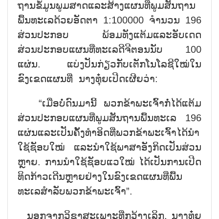
ຖານຂໍ້ມູນພູມສາດແລະສ້າງແຜນທີ່ພູມສັນຖານ
ພື້ນທະເລດ້ວຍອັດຕາ 1:100000 ຈຳນວນ 196
ສ່ວນປະກອບ ພ້ອມທັງແຕ້ມແລະອັບເດດ
ສ່ວນປະກອບແຜນທີ່ທະເລດີຈີຕອນນັບ 100
ແຜ່ນ. ແບ່ງປັນກ່ຽວກັບເຕັກໂນໂລຊີໃໝ່ໃນ
ຂົງເຂດແຜນທີ່ ນາງທຸ໋ຍເປີດເຜີຍວ່າ:
“ເມື່ອບໍ່ດົນມານີ້ ພວກຂ້າພະເຈົ້າກໍ່ໄດ້ແຕ້ມ
ສ່ວນປະກອບແຜນທີ່ພູມສັນຖານພື້ນທະເລ 196
ແຜ່ນແລະເປັນຄັ້ງທຳອິດທີ່ພວກຂ້າພະເຈົ້າໄດ້ນຳ
ໃຊ້ຊັອບໃໝ່ ແລະນຳໃຊ້ພາສາອັງກິດເປັນສ່ວນ
ຫຼາຍ. ການນຳໃຊ້ຊັອບແວໃໝ່ ໄດ້ເປັນການເປີດ
ທິດກ້າວເດີນຫຼາຍຢ່າງໃນຂົງເຂດແຜນທີ່ພື້ນ
ທະເລສຳລັບພວກຂ້າພະເຈົ້າ”.
ນອກຈາກວິຊາສະເພາະທີ່ກວ້າງເລິກ, ນາງທຸ໋ຍ