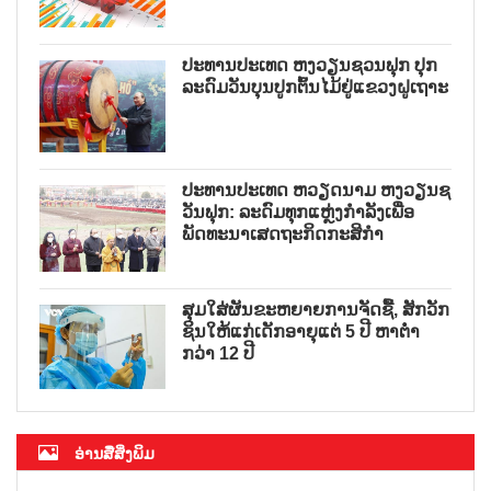
ປະທານປະເທດ ຫງວຽນຊວນຟຸກ ປຸກ
ລະດົມວັນບຸນປູກຕົ້ນໄມ້ຢູ່ແຂວງຝູເຖາະ
ປະທານປະເທດ ຫວຽດນາມ ຫງວຽນຊ
ວັນຟຸກ: ລະດົມທຸກແຫຼ່ງກຳລັງເພື່ອ
ພັດທະນາເສດຖະກິດກະສິກຳ
ສຸມໃສ່ຜັນຂະຫຍາຍການຈັດຊື້, ສັກວັກ
ຊິນໃຫ້ແກ່ເດັກອາຍຸແຕ່ 5 ປີ ຫາຕ່ຳ
ກວ່າ 12 ປີ
ອ່ານສື່ສິ່ງພິມ