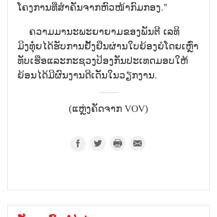
ໂຄງການທີ່ສຳຄັນຈາກຫົວໜ້າກົມກອງ.”
ຄວາມມານະພະຍາຍາມຂອງພັນຕີ ເລທິ
ມິງທຸ໋ຍໄດ້ຮັບການຢັ້ງຢືນຜ່ານໃບຍ້ອງຍໍໂດຍເຫຼົ່າ
ທັບເຮືອແລະກະຊວງປ້ອງກັນປະເທດມອບໃຫ້
ຍ້ອນໄດ້ມີຜົນງານດີເດັ່ນໃນວຽກງານ.
(ແຫຼ່ງຄັດຈາກ VOV)