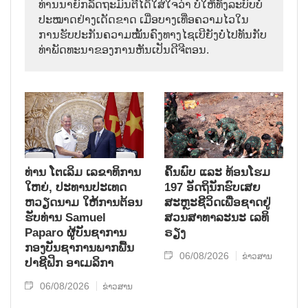
ທ່ານນາຍົກລັດຖະມົນຕີໄດ້ໃສ່ໃຈວ່າ ບໍ່ໃຫ້ທັງລະບົບບໍ່
ປະໝາດຢ່າງເດັດຂາດ ເມື່ອບາງເທື່ອຄວາມໄວໃນ
ການຮັບປະກັນຄວາມໝັ້ນຄົງທາງໄຊເບີຍັງບໍ່ໄປທັນກັບ
ທ່າພັດທະນາຂອງການຫັນເປັນດີຈີຕອນ.
ທ່ານ ໂຕ​ເລິມ ເລ​ຂາ​ທິ​ການ​
ຄົ້ນ​ພົບ ແລະ ທ້ອນ​ໂຮມ
ໃຫຍ່, ປະ​ທານ​ປະ​ເທດ ​
197 ອັດ​ຖິ​ນັກ​ຮົບ​ເສຍ​
ຫວຽດ​ນາມ ໃຫ້​ການ​ຕ້ອນ​
ສະຫຼະ​ຊີ​ວິດ​ເພື່ອ​ຊາດ​ຢູ່​
ຮັບ​ທ່ານ Samuel
ສວນ​ສາ​ທາ​ລະ​ນະ ເລ​ທິ​
Paparo ຜູ້​ບັນ​ຊາ​ການ
ຣຽງ
ກອງ​ບັນ​ຊາ​ການພາກ​ພື້ນ​
06/08/2026
ຂ່າວສານ
ປາ​ຊີ​ຟິກ ອາ​ເມ​ລິ​ກາ
06/08/2026
ຂ່າວສານ