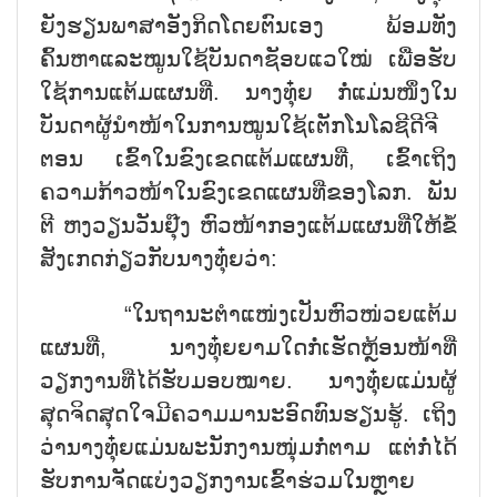
ຍັງຮຽນພາສາອັງກິດໂດຍຕົນເອງ ພ້ອມທັງ
ຄົ້ນຫາແລະໝູນໃຊ້ບັນດາຊັອບແວໃໝ່ ເພື່ອຮັບ
ໃຊ້ການແຕ້ມແຜນທີ່. ນາງທຸ໋ຍ ກໍ່ແມ່ນໜຶ່ງໃນ
ບັນດາຜູ້ນຳໜ້າໃນການໝູນໃຊ້ເຕັກໂນໂລຊີດີຈີ
ຕອນ ເຂົ້າໃນຂົງເຂດແຕ້ມແຜນທີ່, ເຂົ້າເຖິງ
ຄວາມກ້າວໜ້າໃນຂົງເຂດແຜນທີ່ຂອງໂລກ. ພັນ
ຕີ ຫງວຽນວັນຢຸ໊ງ ຫົວໜ້າກອງແຕ້ມແຜນທີ່ໃຫ້ຂໍ້
ສັງເກດກ່ຽວກັບນາງທຸ໋ຍວ່າ:
“ໃນຖານະຕຳແໜ່ງເປັນຫົວໜ່ວຍແຕ້ມ
ແຜນທີ່, ນາງທຸ໋ຍຍາມໃດກໍ່ເຮັດຫຼ້ອນໜ້າທີ່
ວຽກງານທີ່ໄດ້ຮັບມອບໝາຍ. ນາງທຸ໋ຍແມ່ນຜູ້
ສຸດຈິດສຸດໃຈມີຄວາມມານະອົດທົນຮຽນຮູ້. ເຖິງ
ວ່ານາງທຸ໋ຍແມ່ນພະນັກງານໜຸ່ມກໍ່ຕາມ ແຕ່ກໍ່ໄດ້
ຮັບການຈັດແບ່ງວຽກງານເຂົ້າຮ່ວມໃນຫຼາຍ