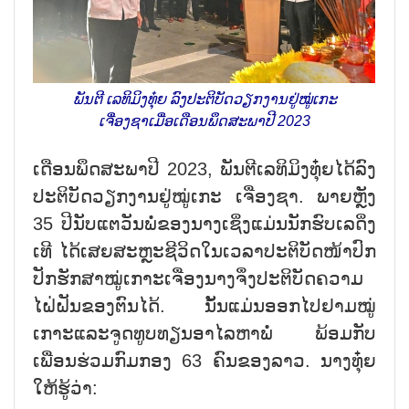
ພັນຕີ ເລທິມິງທຸ໋ຍ ລົງປະຕິບັດວຽກງານຢູ່ໝູ່ເກະ
ເຈື່ອງຊາເມື່ອເດືອນພຶດສະພາປີ 2023
ເດືອນພຶດສະພາປີ 2023, ພັນຕີເລທິມິງທຸ໋ຍໄດ້ລົງ
ປະຕິບັດວຽກງານຢູ່ໝູ່ເກະ ເຈື່ອງຊາ. ພາຍຫຼັງ
35 ປີນັບແຕວັນພໍ່ຂອງນາງເຊິ່ງແມ່ນນັກຮົບເລດິ່ງ
ເທີ ໄດ້ເສຍສະຫຼະຊີວິດໃນເວລາປະຕິບັດໜ້າປົກ
ປັກຮັກສາໝູ່ເກາະເຈື່ອງນາງຈຶ່ງປະຕິບັດຄວາມ
ໄຝ່ຝັນຂອງຕົນໄດ້. ນັ້ນແມ່ນອອກໄປຢາມໝູ່
ເກາະແລະຈູດທູບທຽນອາໄລຫາພໍ່ ພ້ອມກັບ
ເພື່ອນຮ່ວມກົມກອງ 63 ຄົນຂອງລາວ. ນາງທຸ໋ຍ
ໃຫ້ຮູ້ວ່າ: