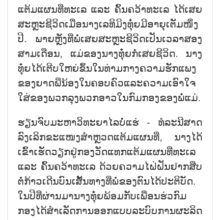
ແຕ້ມແຜນທີ່ທະເລ ແລະ ຄົ້ນຄວ້າທະເລ ໄດ້ເສຍ
ສະຫຼະຊີວິດເມື່ອນາງເລທິມິງທຸ໋ຍມີອາຍຸເຕັມໜຶ່ງ
ປີ. ພາຍຫຼັງທີ່ພໍ່ເສຍສະຫຼະຊີວິດເປັນເວລາສອງ
ສາມເດືອນ, ແມ່ຂອງນາງທຸ໋ຍກໍ່ເສຍຊີວິດ. ນາງ
ທຸ໋ຍໄດ້ເຕີບໃຫຍ່ຂຶ້ນໃນທ່າມກາງຄວາມຮັກແພງ
ຂອງຍາດພີ່ນ້ອງໃນຄອບຄົວແລະຄວາມເອົາໃຈ
ໃສ່ຂອງພວກລຸງພວກອາວໃນກົມກອງຂອງພໍ່ແມ່.
ຮຽນຈົບມະຫາວິທະຍາໄລບໍ່ແຮ່ - ທໍລະນີສາດ
ລົງເລິກຂະແໜງສຳຫຼວດແຕ້ມແຜນທີ່, ນາງໄດ້
ເຂົ້າເຮັດວຽກຢູ່ກອງວັດແທກແຕ້ມແຜນທີ່ທະເລ
ແລະ ຄົ້ນຄວ້າທະເລ ດ້ວຍຄວາມໄຝ່ຝັນຢາກສືບ
ຕໍ່ກ້າວເດີນບົນເສັ້ນທາງທີ່ພໍ່ຂອງຕົນໄດ້ປະຕິບັດ.
ໃນປີທີ່ຜ່ານມານາງທຸ໋ຍພ້ອມກັບເພື່ອນຮ່ວກົມ
ກອງໄດ້ສຳເລັດການອອກແບບລະບົບການຜະລິດ