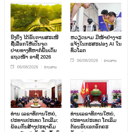
ນີງບິ່ງ ໄດ້ຮັບການສະເໜີ
ຫວຽດນາມ ມີໜ້າຢ່າງຈະ
ຊື່ເລືອກໃຫ້ເປັນຈຸດ
ແຈ້ງໃນກະສະຟອງ AI ໃນ
ປາຍທາງທີ່ຫາກໍ່ພົ້ນເດັ່ນ
ທົ່ວໂລກ
ແຖວໜ້າ ອາຊີ 2026
06/08/2026
ຂ່າວສານ
06/08/2026
ຂ່າວສານ
ທ່ານ ເລຂາທິການໃຫຍ່,
ທ່ານເລຂາທິການໃຫຍ່,
ປະທານປະເທດ ໂຕເລີມ:
ປະທານປະເທດ ໂຕເລິມ
ພ້ອມກັນສ້າງປະຊາຄົມ
ຕ້ອນຮັບເອກອັກຄະ