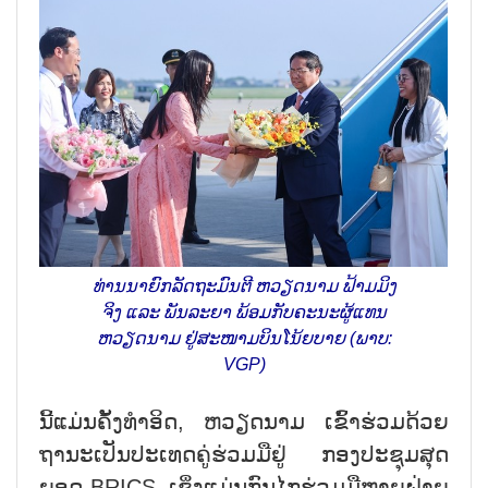
ທ່ານນາຍົກລັດຖະມົນຕີ ຫວຽດນາມ ຟ້າມມິງ
ຈິງ ແລະ ພັນລະຍາ ພ້ອມກັບຄະນະຜູ້ແທນ
ຫວຽດນາມ ຢູ່ສະໜາມບິນໂນ້ຍບາຍ (ພາບ:
VGP)
ນີ້ແມ່ນຄັ້ງທຳອິດ, ຫວຽດນາມ ເຂົ້າຮ່ວມດ້ວຍ
ຖານະເປັນປະເທດຄູ່ຮ່ວມມືຢູ່ ກອງປະຊຸມສຸດ
ຍອດ BRICS, ເຊິ່ງແມ່ນກົນໄກຮ່ວມມືຫຼາຍຝ່າຍ