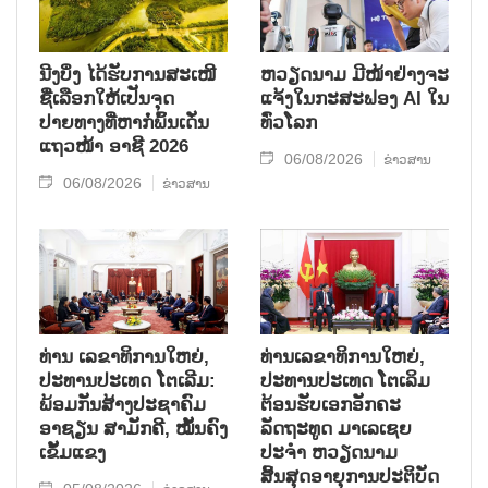
ນີງບິ່ງ ໄດ້ຮັບການສະເໜີ
ຫວຽດນາມ ມີໜ້າຢ່າງຈະ
ຊື່ເລືອກໃຫ້ເປັນຈຸດ
ແຈ້ງໃນກະສະຟອງ AI ໃນ
ປາຍທາງທີ່ຫາກໍ່ພົ້ນເດັ່ນ
ທົ່ວໂລກ
ແຖວໜ້າ ອາຊີ 2026
06/08/2026
ຂ່າວສານ
06/08/2026
ຂ່າວສານ
ທ່ານ ເລຂາທິການໃຫຍ່,
ທ່ານເລຂາທິການໃຫຍ່,
ປະທານປະເທດ ໂຕເລີມ:
ປະທານປະເທດ ໂຕເລິມ
ພ້ອມກັນສ້າງປະຊາຄົມ
ຕ້ອນຮັບເອກອັກຄະ
ອາຊຽນ ສາມັກຄີ, ໝັ້ນຄົງ
ລັດຖະທູດ ມາເລເຊຍ
ເຂັ້ມແຂງ
ປະຈຳ ຫວຽດນາມ
ສິ້ນສຸດອາຍຸການປະຕິບັດ