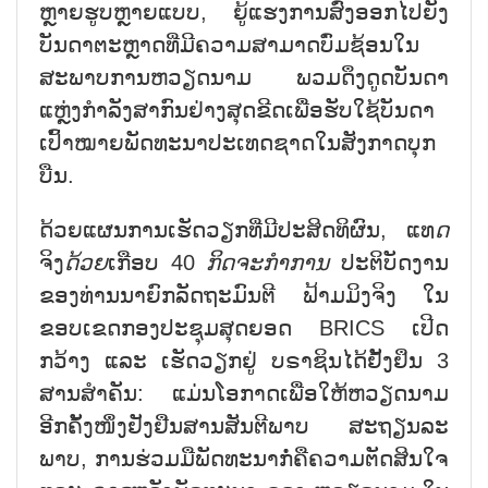
ຫຼາຍຮູບຫຼາຍແບບ, ຍູ້ແຮງການສົ່ງອອກໄປຍັງ
ບັນດາຕະຫຼາດທີ່ມີຄວາມສາມາດບົ່ມຊ້ອນໃນ
ສະພາບການຫວຽດນາມ ພວມດຶງດູດບັນດາ
ແຫຼ່ງກຳລັງສາກົນຢ່າງສຸດຂີດເພື່ອຮັບໃຊ້ບັນດາ
ເປົ້າໝາຍພັດທະນາປະເທດຊາດໃນສັງກາດບຸກ
ບືນ.
ດ້ວຍແຜນການເຮັດວຽກທີ່ມີປະສິດທິຜົນ, ແທ
ດ
ຈິງ
ດ້ວຍ
ເກືອບ 40
ກິດຈະກຳການ
ປະຕິບັດງານ
ຂອງທ່ານນາຍົກລັດຖະມົນຕີ ຟ້າມມິງຈິງ ໃນ
ຂອບເຂດກອງປະຊຸມສຸດຍອດ BRICS ເປີດ
ກວ້າງ ແລະ ເຮັດວຽກຢູ່ ບຣາຊິນໄດ້ຢັ້ງຢຶນ 3
ສານສຳຄັນ: ແມ່ນໂອກາດເພື່ອໃຫ້ຫວຽດນາມ
ອີກຄັ້ງໜຶ່ງຢັງຢືນສານສັນຕີພາບ ສະຖຽນລະ
ພາບ, ການຮ່ວມມືພັດທະນາກໍ່ຄືຄວາມຕັດສິນໃຈ