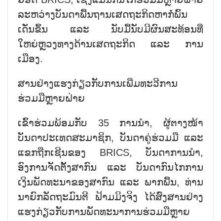
ລະຫວ່າງບັນດາພື້ນຖານເສດຖະກິດຫາກໍ່ພົ້ນ
ເດັ່ນຂຶ້ນ ແລະ ນັບມື້ນັບມີຜົນສະທ້ອນທີ່
ໃຫຍ່ຫຼວງທາງດ້ານເສດຖະກິດ ແລະ ການ
ເມືອງ.
ສານຢ່າງແຮງກ່ຽວກັບການເພີ່ມທະວີການ
ຮ່ວມມືຫຼາຍຝ່າຍ
ເຂົ້າຮ່ວມພ້ອມກັບ 35 ການນຳ, ຜູ້ຕາງໜ້າ
ບັນດາປະເທດສະມາຊິກ, ບັນດາຄູ່ຮ່ວມມື ແລະ
ແຂກຖືກເຊີນຂອງ BRICS, ບັນດາການນຳ,
ອົງການຈັດຕັ້ງສາກົນ ແລະ ບັນດາກົນໄກການ
ເງິນພັດທະນາຂອງສາກົນ ແລະ ພາກພື້ນ, ທ່ານ
ນາຍົກລັດຖະມົນຕີ ຟ້າມມິງຈິງ ໄດ້ສົ່ງສານຢ່າງ
ແຮງກ່ຽວກັບການພັດທະນາການຮ່ວມມືຫຼາຍ