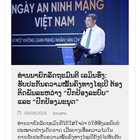
ທ່ານນາຍົກລັດຖະມົນຕີ ເລມິນຮຶງ:
ຮັບປະກັນຄວາມໝັ້ນຄົງທາງໄຊເບີ ຕ້ອງ
ຕິດພັນລະຫວ່າງ “ປົກປ້ອງລະບົບ”
ແລະ “ປົກປ້ອງມະນຸດ”
06/08/2026
ຂ່າວສານ
ທ່ານນາຍົກລັດຖະມົນຕີໄດ້ໃສ່ໃຈວ່າ ບໍ່ໃຫ້ທັງລະບົບບໍ່
ປະໝາດຢ່າງເດັດຂາດ ເມື່ອບາງເທື່ອຄວາມໄວໃນ
ການຮັບປະກັນຄວາມໝັ້ນຄົງທາງໄຊເບີຍັງບໍ່ໄປທັນກັບ