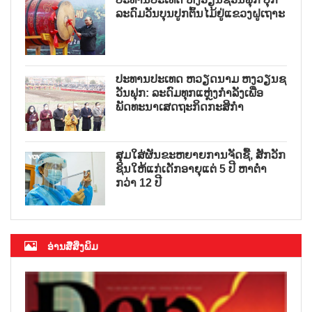
ລະດົມວັນບຸນປູກຕົ້ນໄມ້ຢູ່ແຂວງຝູເຖາະ
ປະທານປະເທດ ຫວຽດນາມ ຫງວຽນຊ
ວັນຟຸກ: ລະດົມທຸກແຫຼ່ງກຳລັງເພື່ອ
ພັດທະນາເສດຖະກິດກະສິກຳ
ສຸມໃສ່ຜັນຂະຫຍາຍການຈັດຊື້, ສັກວັກ
ຊິນໃຫ້ແກ່ເດັກອາຍຸແຕ່ 5 ປີ ຫາຕ່ຳ
ກວ່າ 12 ປີ
ອ່ານສື່ສິ່ງພິມ