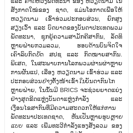
ແລະ
ຄາດ
ຫວັງພັດທະນາ ຂອງ ຫວຽດນາມ ໃນ
ສັງກາດໃໝ່ຂອງ ຊາດ, ແມ່ນໂອກາດເພື່ອໃຫ້
ຫວຽດນາມ ເຂົ້າຮ່ວມປະກອບສ່ວນ, ຍົກສູງ
ສຽງເວົ້າ ແລະ ບົດບາດຂອງບັນດາປະເທດພວມ
ພັດທະນາ, ຊຸກຍູ້ຄວາມສາມັກຄີສາກົນ, ລັດທິ
ຫຼາຍຝ່າຍກວມລວມ, ຮອບດ້ານບົນຈິດໃຈ
ເຄົາລົບກົດ
ບັ
ດ ສປຊ ແລະ ກົດໝາຍສາກົນ.
ພິເສດ, ໃນສະພາບການໂລກພວມຜ່ານຜ່າຫຼາຍ
ການຜັນແປ, ເລື່ອງ ຫວຽດນາມ ເຂົ້າຮ່ວມ ແລະ
ປະກອບສ່ວນ
ຢ່າງ
ຕັ້ງໜ້າເຂົ້າ
ໃນ
ບັນດາກົນໄກ
ຫຼາຍຝ່າຍ, ໃນນັ້ນມີ BRICS ຈະຊ່ວຍຍາດແຍ່ງ
ຢ່າງສຸດຂີດແຫຼ່ງບັນດາແຫຼ່ງກຳລັງ ແລະ
ເງື່ອນໄຂສາກົນທີ່ມີຄວາມສະດວກໃຫ້ແກ່ການ
ພັດທະນາປະເທດຊາດ, ຫັນເປັນຫຼາຍຮູບ
ຫຼາຍ
ແບບ
ແລະ ເພີ່ມທະວີກຳລັງແຮງສັງລວມ ຂອງ