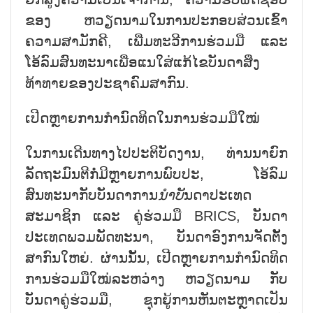
ຂອງ ຫວຽດນາມໃນການປະກອບສ່ວນເຂົ້າ
ຄວາມສາມັກຄີ, ເພີ່ມທະວີການຮ່ວມມື ແລະ
ໂອ້ລົມສົນທະນາເພື່ອແນໃສ່ແກ້ໄຂບັນດາສິ່ງ
ທ້າທາຍຂອງປະຊາຄົມສາກົນ.
ເປີດຫຼາຍການກຳນົດທິດໃນການຮ່ວມມືໃໝ່
ໃນການເດີນທາງໄປປະຕິບັດງານ, ທ່ານນາຍົກ
ລັດຖະມົນຕີກໍ່ມີຫຼາຍການພົບປະ, ໂອ້ລົມ
ສົນທະນາກັບບັນດາການ
ນຳບັ
ນດາປະເທດ
ສະມາຊິກ ແລະ ຄູ່ຮ່ວມມື BRICS, ບັນດາ
ປະເທດພວມພັດທະນາ, ບັນດາອົງການຈັດຕັ້ງ
ສາກົນໃຫຍ່. ຜ່ານນັ້ນ, ເປີດຫຼາຍການກຳນົດທິດ
ການຮ່ວມມືໃໝ່ລະຫວ່າງ ຫວຽດນາມ ກັບ
ບັນດາຄູ່ຮ່ວມມື, ຊຸກຍູ້ການຫັນຕະຫຼາດເປັນ