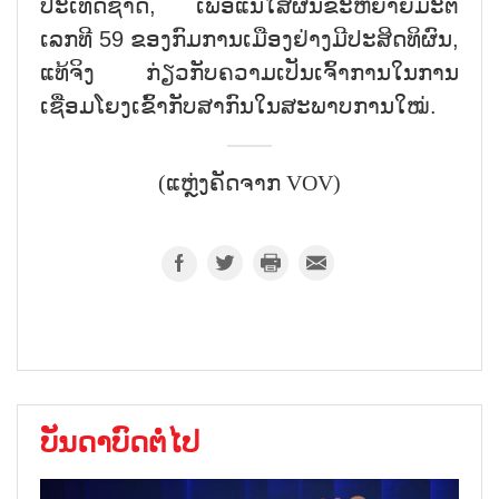
ປະເທດຊາດ, ເພື່ອແນໃສ່ຜັນຂະຫຍາຍມະຕິ
ເລກທີ 59 ຂອງກົມການເມືອງຢ່າງມີປະສິດທິຜົນ,
ແທ້ຈິງ ກ່ຽວກັບຄວາມເປັນເຈົ້າການໃນການ
ເຊື່ອມໂຍງເຂົ້າກັບສາກົນໃນສະພາບການໃໝ່.
(ແຫຼ່ງຄັດຈາກ VOV)
ບັນດາບົດຕໍ່ໄປ