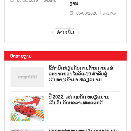
05/08/2026
ຂ່າວສານ
ງານ
05/08/2026
ຂ່າວສານ
ອ່ານເພີ່ມ
ບົດອ່ານຫຼາຍ
ຂໍ້ກຳນົດກ່ຽວກັບການຕ້ານການແຜ່
ລະບາດຂອງ ໂຄວິດ-19 ສຳລັບຜູ້
ເດີນທາງເຂົ້າມາ ຫວຽດນາມ
ປີ 2022, ເສດຖະກິດ ຫວຽດນາມ
ເລີ່ມຕົ້ນດ້ວຍຄວາມສະດວກດີ
ປະທານປະເທດ ຫງວຽນຊວນຟຸກ ປຸກ