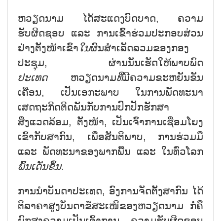
ຫວຽດນາມ ໄດ້ສະແດງບົດບາດ, ຄວາມ
ຮັບຜິດຊອບ ແລະ ການເຂົ້າຮ່ວມປະກອບສ່ວນ
ຢ່າງຕັ້ງໜ້າເຂົ້າ
ໃນ
ຜົນສຳເລັດລວມຂອງກອງ
ປະຊຸມ, ຜ່ານນັ້ນເຮັດໃຫ້ພາບພົດ
ປະເທດ
ຫວຽດນາມ
ທີ່
ມີຄວາມຂະຫຍັນຂັນ
ເຄື່ອນ, ເປັນເອກະພາບ ໃນການພັດທະນາ
ເສດຖະກິດຕິດພັນກັບການປົກປັກຮັກສາ
ສິ່ງແວດລ້ອມ, ຕັ້ງໜ້າ, ເປັນເຈົ້າການເຊື່ອມໂຍງ
ເຂົ້າກັບສາກົນ, ເພື່ອສັນຕິພາບ, ການຮ່ວມມື
ແລະ ພັດທະນາຂອງພາກພື້ນ ແລະ ໃນທົ່ວໂລກ
ພົ້ນເດັ່ນຂຶ້ນ
.
ການນຳບັນດາປະເທດ, ອົງການຈັດຕັ້ງສາກົນ ໄດ້
ຕີລາຄາສູງບັນດາຂໍ້ສະເໜີຂອງຫວຽດນາມ ກໍ່ຄື
ຍົກສູງຄວາມເປັນເຈົ້າການ, ຄວາມຮັບຜິດຊອບ