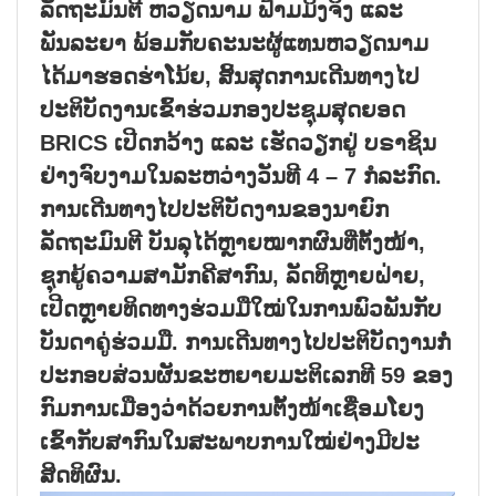
ລັດຖະມົນຕີ ຫວຽດນາມ ຟ້າມມິງຈິງ ແລະ
ພັນລະຍາ ພ້ອມກັບຄະນະຜູ້ແທນຫວຽດນາມ
ໄດ້ມາຮອດຮ່າໂນ້ຍ, ສິ້ນສຸດການເດີນທາງໄປ
ປະຕິບັດງານເຂົ້າຮ່ວມກອງປະຊຸມສຸດຍອດ
BRICS ເປີດກວ້າງ ແລະ ເຮັດວຽກຢູ່ ບຣາຊິນ
ຢ່າງຈົບງາມໃນລະຫວ່າງວັນທີ 4 – 7 ກໍລະກົດ.
ການເດີນທາງໄປປະຕິບັດງານຂອງນາຍົກ
ລັດຖະມົນຕີ ບັນລຸໄດ້ຫຼາຍໝາກຜົນທີ່ຕັ້ງໜ້າ,
ຊຸກຍູ້ຄວາມສາມັກຄີສາກົນ, ລັດທິຫຼາຍຝ່າຍ,
ເປີດຫຼາຍທິດທາງຮ່ວມມືໃໝ່ໃນການພົວພັນກັບ
ບັນດາຄູ່ຮ່ວມມື. ການເດີນທາງໄປປະຕິບັດງານກໍ່
ປະກອບສ່ວນຜັນຂະຫຍາຍມະຕິເລກທີ 59 ຂອງ
ກົມການເມືອງວ່າດ້ວຍການຕັ້ງໜ້າເຊື່ອມໂຍງ
ເຂົ້າກັບສາກົນໃນສະພາບການໃໝ່ຢ່າງມີປະ
ສິດທິຜົນ.