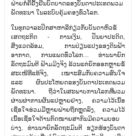
ຝ່າຍກໍ່ຄືຢັ້ງຢືນບົດບາດຂອງບັນດາປະເທດພວມ
ພັດທະນາ ໃນລະບົບຄຸ້ມຄອງທົ່ວໂລກ.
ໃນທຸກວາລະປຶກສາຫາລືກ່ຽວກັບບັນດາຫົວຂໍ້
ເສດຖະກິດ - ການເງິນ, ປັນຍາປະດິດ,
ສິ່ງແວດລ້ອມ, ການປ່ຽນແປງຂອງດິນຟ້າ
ອາກາດ, ການແພດທົ່ວໂລກ… ທ່ານນາຍົກ
ລັດຖະມົນຕີ ຟ້າມມິງຈິງ ລ້ວນແຕ່ຍົກອອກຫຼາຍຂໍ້
ສະເໜີທີ່ແທ້ຈິງ, ເໝາະສົມກັບຄວາມສົນໃຈ
ແລະ ຜົນປະໂຫຍດຂອງບັນດາປະເທດພວມ
ພັດທະນາ. ຖືວ່າໃນສະພາບການໂລກ
ທີ່
ພວມ
ຜ່ານຜ່າການຜັນແປຫຼາຍຢ່າງ, ຄວາມໄວ້ເນື້ອ
ເຊື່ອໃຈຮ່ວມມືຫຼາຍຝ່າຍຖືກຫຼຸດລົງ, ຄວາມໄວ້
ເນື້ອເຊື່ອໃຈດ້ານກົດໝາຍສາກົນມີຄວາມບອບ
ບ່າງ, ທ່ານນາຍົກລັດຖະມົນຕີ ຮຽກຮ້ອງບັນດາ