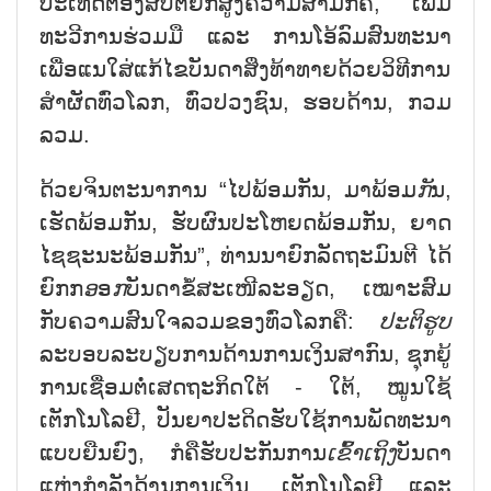
ປະເທດຕ້ອງສືບຕໍ່ຍົກສູງຄວາມສາມັກຄີ, ເພີ່ມ
ທະວີການຮ່ວມມື ແລະ ການໂອ້ລົມສົນທະນາ
ເພື່ອແນໃສ່ແກ້ໄຂບັນດາສິ່ງທ້າທາຍດ້ວຍວິທີການ
ສຳຜັດທົ່ວໂລກ, ທົ່ວປວງຊົນ, ຮອບດ້ານ, ກວມ
ລວມ.
ດ້ວຍຈິນຕະນາການ “ໄປພ້ອມກັນ, ມາພ້ອມ
ກັ
ນ,
ເຮັດພ້ອມກັນ, ຮັບຜົນປະໂຫຍດພ້ອມກັນ, ຍາດ
ໄຊຊະນະພ້ອມກັນ”, ທ່ານນາຍົກລັດຖະມົນຕີ ໄດ້
ຍົກກ
ອ
ອ
ກ
ບັນດາຂໍ້ສະເໜີລະອຽດ, ເໝາະສົມ
ກັບຄວາມສົນໃຈລວມຂອງທົ່ວໂລກຄື:
ປະຕິຮູບ
ລະບອບລະບຽບການດ້ານການເງິນສາກົນ, ຊຸກຍູ້
ການເຊື່ອມຕໍ່ເສດຖະກິດໃຕ້ - ໃຕ້, ໝູນໃຊ້
ເຕັກໂນໂລຢີ, ປັນຍາປະດິດຮັບໃຊ້ການພັດທະນາ
ແບບຍືນຍົງ, ກໍຄືຮັບປະກັນການ
ເຂົ້າເຖິງ
ບັນດາ
ແຫຼ່ງກຳລັງດ້ານການເງິນ, ເຕັກໂນໂລຢີ ແລະ