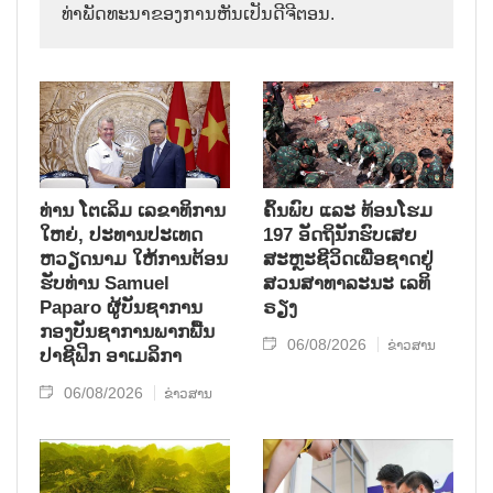
ທ່າພັດທະນາຂອງການຫັນເປັນດີຈີຕອນ.
ທ່ານ ໂຕ​ເລິມ ເລ​ຂາ​ທິ​ການ​
ຄົ້ນ​ພົບ ແລະ ທ້ອນ​ໂຮມ
ໃຫຍ່, ປະ​ທານ​ປະ​ເທດ ​
197 ອັດ​ຖິ​ນັກ​ຮົບ​ເສຍ​
ຫວຽດ​ນາມ ໃຫ້​ການ​ຕ້ອນ​
ສະຫຼະ​ຊີ​ວິດ​ເພື່ອ​ຊາດ​ຢູ່​
ຮັບ​ທ່ານ Samuel
ສວນ​ສາ​ທາ​ລະ​ນະ ເລ​ທິ​
Paparo ຜູ້​ບັນ​ຊາ​ການ
ຣຽງ
ກອງ​ບັນ​ຊາ​ການພາກ​ພື້ນ​
06/08/2026
ຂ່າວສານ
ປາ​ຊີ​ຟິກ ອາ​ເມ​ລິ​ກາ
06/08/2026
ຂ່າວສານ