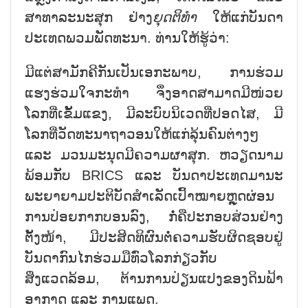
ສາທາລະນະສຸກ ຢ່າງ
ຍຸດຕິທຳ
ໃຫ້ແກ່ບັນດາ
ປະເທດພວມພັດທະນາ. ທ່ານໃຫ້ຮູ້ວ່າ:
ມີແຕ່ສາມັກຄີກັນເປັນເອກະພາບ, ການຮ່ວມ
ແຮງຮ່ວມໃຈກະທຳ ຈຶ່ງອາດສາມາດມີໜ່ວຍ
ໂລກທີ່ເຂັ້ມແຂງ, ມີລະບົບນິເວດທີ່ປອດໄສ, ມີ
ໂລກທີ່ວັດທະນາຖາວອນໃຫ້ແກ່ລຸ້ນຄົນຕ່າງໆ
ແລະ ມວນມະນຸດມີຄວາມຜາສຸກ. ຫວຽດນາມ
ພ້ອມກັບ BRICS ແລະ ບັນດາປະເທດມານະ
ພະຍາຍາມປະຕິບັດສຳເລັດເປົ້າໝາຍຫຼຸດຜ່ອນ
ການປ່ອຍກາກບອນລົງ, ກໍ່ຄືປະກອບສ່ວນຢ່າງ
ຕັ້ງໜ້າ, ມີປະສິດທິຜົນຕໍ່ຄວາມຮັບຜິດຊອບຢູ່
ບັນດາກົນໄກຮ່ວມມືທົ່ວໂລກກ່ຽວກັບ
ສິ່ງແວດລ້ອມ, ຕ້ານການປ່ຽນແປງຂອງດິນຟ້າ
ອາກາດ ແລະ ການແພດ.