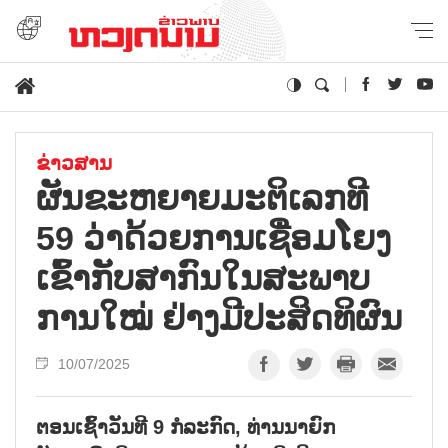
ຂ່າວສານ
ຜັນ​ຂະ​ຫຍາຍ​ມະ​ຕິ​ເລກ​ທີ
59 ວ່າ​ດ້ວຍ​ການ​ເຊື່ອມ​ໂຍງ​
ເຂົ້າ​ກັບ​ສາ​ກົນ​ໃນ​ສະ​ພາບ​
ການ​ໃໝ່ ຢ່າງ​ມີ​ປະ​ສິດ​ທິ​ຜົນ
10/07/2025
ຕອນເຊົ້າວັນທີ 9 ກໍລະກົດ, ທ່ານນາຍົກ