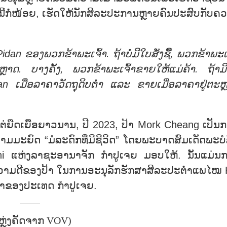
້ກໍ່ໜ້ອຍ, ເຮັດໃຫ້ນັກສິລະປະການຫຼາຍຄົນປະສົບກັບຄ
Pidan
ຂອງ
ພວກ
ຂ້າ
ພະ
ເຈົ້າ. ຖ້າ
ບໍ່
ມີ
ໃບ
ສັ່ງ
ຊື້
,
ພວກ
ຂ້າ
ພະ
ເ
ຫຼ
າດ. ບາງ
ຄັ້ງ
,
ພວກ
ຂ້າ
ພະ
ເຈົ້າ
ຂາຍ
ໃຫ້
ແມ່
ຄ້າ. ຖ້າ
ມີ
dan
ເມື່ອ
ລາ
ຄາ
ວັດ
ຖຸ
ດິບ
ຕ່ຳ ແລະ ຂາຍ
ເມື່ອ
ລາ
ຄາ
ຢູ່
ຕະ
ຫ
ຍື້ອຍາວນານ, ປີ 2023, ປ້າ Mork Cheang ເປັນ
ນາມມະຍົດ “ມໍລະດົກທີ່ມີຊີວິດ” ໂດຍພະບາດສົມເດັດພະບໍ
ແຫ່ງລາຊະອານາຈັກ ກຳປູເຈຍ ມອບໃຫ້. ນັ້ນແມ່ນ
ຄວາມດີຂອງປ້າ ໃນການອະນຸລັກຮັກສາສິລະປະຕ່ຳແພໄໝ 
ຳຄ່າຂອງປະເທດ ກຳປູເຈຍ.
ຫຼ່ງຄັດຈາກ VOV)