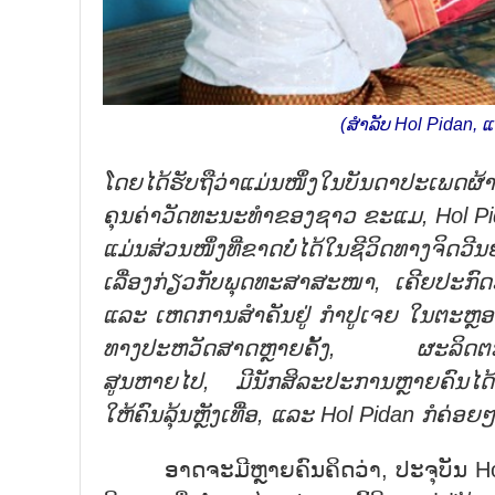
(ສຳລັບ Hol Pidan, 
ໂດຍໄດ້ຮັບຖືວ່າແມ່ນໜຶ່ງໃນບັນດາປະເພດຜ້
ຄຸນຄ່າວັດທະນະທຳຂອງຊາວ ຂະແມ, Hol Pida
ແມ່ນສ່ວນໜຶ່ງທີ່ຂາດບໍ່ໄດ້ໃນຊີວິດທາງຈິດ
ເລື່ອງກ່ຽວກັບພຸດທະສາສະໜາ, ເຄີຍປະກົ
ແລະ ເຫດການສຳຄັນຢູ່ ກຳປູເຈຍ ໃນຕະຫຼອດ
ທາງປະຫວັດສາດຫຼາຍຄັ້ງ, ຜະລິດຕະພັນທີ່
ສູນຫາຍໄປ, ມີນັກສິລະປະການຫຼາຍຄົນໄດ້ເ
ໃຫ້ຄົນລຸ້ນຫຼັງເທື່ອ, ແລະ Hol Pidan ກໍຄ່
ອາດຈະມີຫຼາຍຄົນຄິດວ່າ, ປະຈຸບັນ Hol Pi