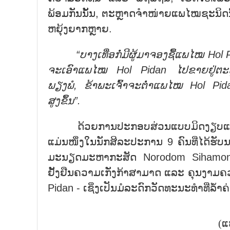
ພ້ອມກັນນັ້ນ, ຕະຫຼາດຈຳໜ່າຍແພໄໝຊະນິດນີ
ຫຍຸ້ງຍາກຫຼາຍ.
“ບາງ
ເທື່ອ
ກໍ່ມີ
ຜູ້
ມາ
ຈອງ
ຊື້ແພ
ໄໝ
Hol 
ຈະ
ເອົາແພ
ໄໝ
Hol Pidan
ໄປຂາຍ
ຢູ່
ຕະ
ພຽງ
ພໍ
,
ຂ້າ
ພະ
ເຈົ້າຈະຕ່ຳແພ
ໄໝ
Hol Pi
ສູງ
ຂຶ້ນ”.
ດ້ວຍການປະກອບສ່ວນແບບມິດງຽບແຕ່ຍືດເ
ແມ່ນໜຶ່ງໃນນັກສິລະປະການ 9 ຄົນທີ່ໄດ້ຮັບ
ມະນຽດມະຫາກະສັດ Norodom Sihamoni 
ຢັ້ງຢືນຄວາມເກັ່ງກ້າສາມາດ ແລະ ຄຸນງາມ
Pidan - ເຊິ່ງເປັນມໍລະດົກວັດທະນະທຳທີ່ລ້
(ແ