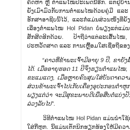
ຄິດຫາ ຫຼື ຕ່ຳແພໄໝປະເພດນີ້ອີກ. ແຕ່ຢູ່ບ
ຍັງເມົາມົວກັບການຕ່ຳແພໄໝດ້ວຍຄູ່ມື ແລະ
ຮັກສາອາຊີບນີ້ໄວ້, ແລະກໍ່ແມ່ນສ່ວນໜຶ່ງທີ່
ເລື່ອງຕ່ຳແພໄໝ Hol Pidan ບໍ່ພຽງແຕ່ແມ່
ສັກສິດອີກດ້ວຍ. ປ້າຖືວ່າແຕ່ລະເສັ້ນໄ
ປະຫວັດສາດ ແລະ ການເຫຼື້ອມໃສເຊື່ອຖືຂອງ
“ຄາວທີ່ຂ້າພະເຈົ້າມີອາຍຸ 9 ປີ, ຂາຍັງສັ້
ໄດ້. ເມື່ອອາຍຸຮອດ 11 ປີຈຶ່ງຮຽນຕ່ຳແພໄໝ, 
ຂະແມແດງ, ເມື່ອຫຼາຍຄົນສຸມໃສ່ບັນດາຄວາມຕ
ສ່ວນຂ້າພະເຈົ້າໄປເກັບເຄື່ອງອຸປະກອນຕ່ຳຫູກ
ພຽງແຕ່ວ່າ ຈະມີສຸຂະພາບດີເພື່ອສືບຕໍ່ແບ່ງປ
ລ່ວງລັບໄປ”.
ວິທີຕ່ຳແພໄໝ Hol Pidan ແມ່ນນຳໃຊ້ເຕັກນ
ໃສ່ກີ່ຫູກ. ນີ້ແມ່ນເຕັກນິກຮຽກຮ້ອງໃຫ້ມີຄ