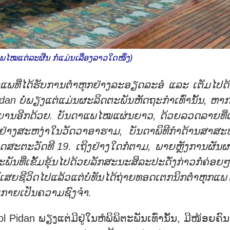
ແພໄໝແຕ່ລະຜືນ ກໍ່ແມ່ນເລື່ອງລາວໃດໜຶ່ງ)
າແພທີ່ໄດ້ຮັບການຕ່ຳຫຸກຢ່າງລະອຽດລະອໍ ແລະ ເຕັມໄປດ
n ບໍ່ພຽງແຕ່ແມ່ນຜະລິດຕະພັນຫັດຖະກຳເທົ່ານັ້ນ, ຫາກ
ວີນຍານອີກດ້ວຍ. ບັນດາແພໄໝແຜ່ນຍາວ, ດ້ວຍລວດລາຍທີ່ເລ
ດຢ່າງສະຫງ່າໃນວັດວາອາຮາມ, ບັນດາພິທີກຳດ້ານສາສ
ສະຕະວັດທີ 19. ເຖິງຢ່າງໃດກໍ່ຕາມ, ພາຍຫຼັງການຜັນ
ເຂັ້ມຂຸ້ນໄປດ້ວຍລັກສະນະສິລະປະດັ່ງກ່າວກໍ່ຄ່ອຍໆ
ສຍຊີວິດໄປແລ້ວແຕ່ບໍ່ທັນໄດ້ຖ່າຍທອດເຕກນິກຕ່ຳຫຸກແ
ອຍໆກາຍເປັນຄວາມຊົງຈຳ.
dan ພຽງແຕ່ມີຢູ່ໃນຫໍພິພິຕະພັນເທົ່ານັ້ນ, ມີໜ້ອຍຄົ