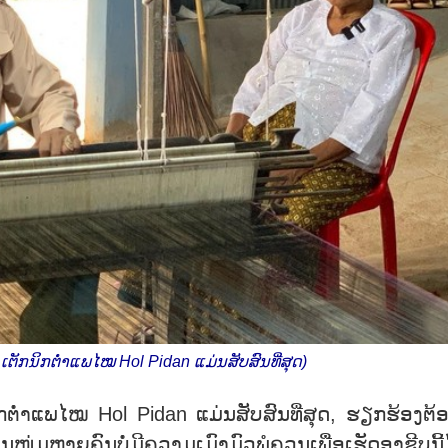
າ ເຕັກນິກຕ່ຳແພໄໝ Hol Pidan ແມ່ນສັບສົນທີ່ສຸດ)
ນິກຕ່ຳແພໄໝ Hol Pidan ແມ່ນສັບສົນທີ່ສຸດ, ຮຽກຮ້ອງຕ້ອ
ໜຸ່ມຫຼາຍຄົນບໍ່ມີຄວາມເມົາມົວພໍຄວນເພື່ອເຮັດອາຊີບນີ້ໄ