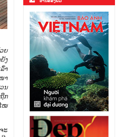
ອ່ານສື່ສິ່ງພິມ
້ວຍ
ຍັງ
ົ່າ
ະໜາ
ຜວນ
ຖືກ
ພໄໝ
ນຈະ