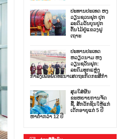
ປະທານປະເທດ ຫງ
ວຽນຊວນຟຸກ ປຸກ
ລະດົມວັນບຸນປູກ
ຕົ້ນໄມ້ຢູ່ແຂວງຝູ
ເຖາະ
ປະທານປະເທດ
ຫວຽດນາມ ຫງ
ວຽນຊວັນຟຸກ:
ລະດົມທຸກແຫຼ່ງ
ກຳລັງເພື່ອພັດທະນາເສດຖະກິດກະສິກຳ
ສຸມໃສ່ຜັນ
ຂະຫຍາຍການຈັດ
ຊື້, ສັກວັກຊິນໃຫ້ແກ່
ເດັກອາຍຸແຕ່ 5 ປີ
ຫາຕ່ຳກວ່າ 12 ປີ