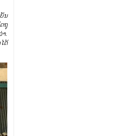
ບັນ
ັດ
ຖຸ
ວ່າ.
າ
ໄດ້
.