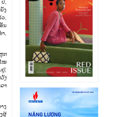
ປີ,
ຍັງ
້ວ,
ອັນ
ທຳ,
ຫູກ
ະໄໝ
ູ່,
ວັງ
ວລາ
ກາງ
ຜູ້