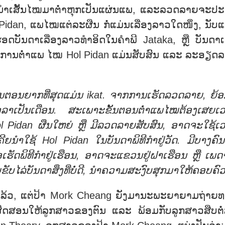
ຈະນຳເສັ້ນໄໝມາຕ່ຳຫຸກເປັນແຜ່ນແພ, ແລະລວດລາຍຈະປະ
dan, ແພໄໝແຕ່ລະຜືນ ກໍ່ແມ່ນເລື່ອງລາວໃດໜຶ່ງ, ນັບແຕ
ອດບັນດາເລື່ອງລາວທຳອິດໃນຄຳພີ Jataka, ຫຼື ບັນດາ
ດການຕ່ຳແພ ໄໝ Hol Pidan ແມ່ນສັບສົນ ແລະ ລະອຽດລ
ັ້ນຕອນຍາກທີ່ສຸດແມ່ນ ikat. ຈາກການເຮັດລວດລາຍ, ຍ້ອ
າເປັນເດືອນ. ສະເພາະຂັ້ນຕອນຕ່ຳແພໄໝຕ້ອງເສຍເ
 Pidan ຜືນໃຫຍ່ ຫຼື ມີລວດລາຍສັບສົນ, ອາດຈະໃຊ້ເ
ົນເຄີຍນຳໃຊ້ Hol Pidan ໃນບັນດາພິທີກຳຢູ່ວັດ. ມີບາງຄົນ
ອເຮັດພິທີກຳຢູ່ເຮືອນ, ອາດຈະແຂວນຢູ່ຝາເຮືອນ ຫຼື ເພດ
ຍຂັບໄລ່ບັນດາສິ່ງທີ່ບໍ່ດີ, ນຳຄວາມສະງົບສຸກມາໃຫ້ຄອບຄົວ
ລ້ວ, ແຕ່ປ້າ Mork Cheang ຍັງມານະພະຍາຍາມຖ່າຍ
ປ້າໄດ້ສິດສອນໃຫ້ລູກສາວຂອງຕົນ ແລະ ພ້ອມກັບລູກສາວສືບຕໍ່