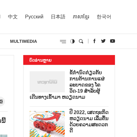
l
中文
Русский
日本語
ភាសាខ្មែរ
한국어
MULTIMEDIA
ບົດອ່ານຫຼາຍ
ຂໍ້ກຳນົດກ່ຽວກັບ
ການຕ້ານການແຜ່
ລະບາດຂອງ ໂຄ
ວິດ-19 ສຳລັບຜູ້
ເດີນທາງເຂົ້າມາ ຫວຽດນາມ
ປີ 2022, ເສດຖະກິດ
ຫວຽດນາມ ເລີ່ມຕົ້ນ
ີ້
ດ້ວຍຄວາມສະດວກ
ດີ