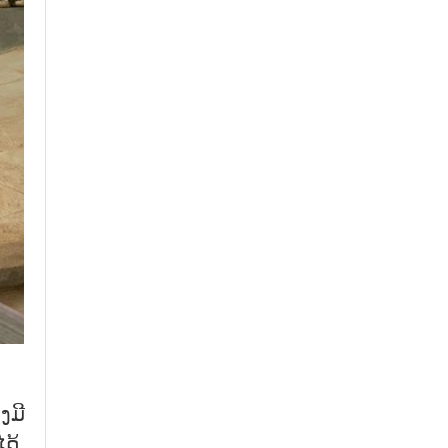
ງມີ
ດ້.