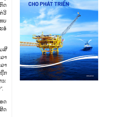
ກົດ
່ວີ
ເທບ
ະອໍ
ມສີ
ວລາ
ວລາ
ຖືກ
ານ.
”.
ທອດ
ສິດ