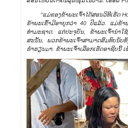
ສອນໃຫ້ບັນດາຄົນລຸ້ນໜຸ່ມໃນບ້ານ. ເອື້ອຍ P
“ແມ່
ຂອງ
ຂ້າ
ພະ
ເຈົ້າ
ໄດ້
ສອນ
ວິ
ທີ
ເຮັດ
Ho
ຂ້າ
ພະ
ເຂົ້າ
ມີ
ອາ
ຍຸກວ່າ
40
ປີ
ແລ້ວ. ແມ່
ຂ້າ
ທຳ
ມະ
ຊາດ. ແຕ່
ປະ
ຈຸ
ບັນ
,
ຂ້າ
ພະ
ເຈົ້າ
ນຳ
ໃຊ
ສະ
ນັ້ນ
,
ພວກ
ຂ້າ
ພະ
ເຈົ້າ
ສາ
ມາດ
ສົມ
ທົບ
ນັບ
ທັ
ຮໍ່າ
ຮຽນມາ. ຂ້າ
ພະ
ເຈົ້າ
ເລືອກ
ເຮັດ
ອາ
ຊີບນີ້
ເພ