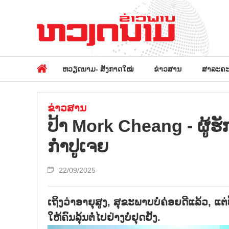
ຫວຽດນາມ- ສັງກາດໃໝ່
ຂ່າວສານ
ສາລະຄະ
ຂ່າວສານ
ປ້າ Mork Cheang - ຜູ້
ກຳປູເຈຍ
22/09/2025
ເຖິງວ່າອາຍຸສູງ, ສຸຂະພາບບໍ່ຄ່ອຍດີແລ້ວ,
ໃຫ້ຄົນລຸ້ນຕໍ່ໄປຢ່າງບໍ່ຢຸດຢັ້ງ.