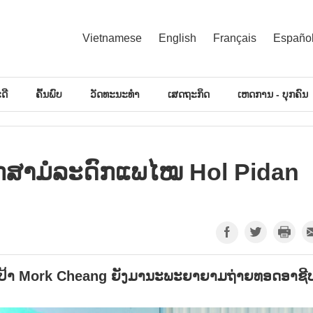
Vietnamese
English
Français
Españo
ດີ
ຄົ້ນພົບ
ວັດທະນະທຳ
ເສດຖະກິດ
ເຫດການ - ບຸກຄົນ
ຮັກສາມໍລະດົກແພໄໝ Hol Pidan
 ແຕ່ປ້າ Mork Cheang ຍັງມານະພະຍາຍາມຖ່າຍທອດອາຊີບນ