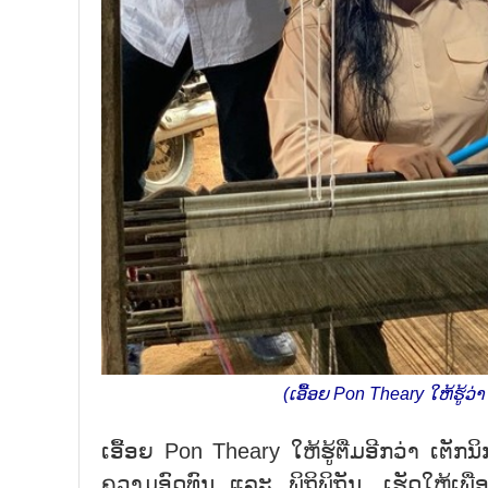
(ເອື້ອຍ Pon Theary ໃຫ້ຮູ້ວ່
ເອື້ອຍ Pon Theary ໃຫ້ຮູ້ຕື່ມອີກວ່າ ເຕັກ
ຄວາມອົດທົນ ແລະ ພິຖິພິຖັນ, ເຮັດໃຫ້ເພື່ອນ