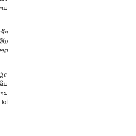
ວາມ
ຈົ້າ
ທຶນ
ຼາດ
ກຽດ
ລົມ
ການ
Hol