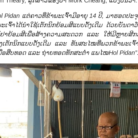
on Theary, ລູກສາວຂອງປ້າ Mork Cheang, ແບ່ງປັນວ່າ:
l Pidan
ແຕ່
ຄາວ
ທີ່
ຂ້າ
ພະ
ເຈົ້າ
ມີ
ອາ
ຍຸ
14
ປີ
,
ມາ
ຮອດ
ປະ
ຈຸ
ພະ
ເຈົ້າ
ໄດ້
ນຳ
ໃຊ້
ເຕັກ
ນິກ
ຍ້ອມ
ສີ
ແບບດັ້ງເດີມ ດ້ວຍ
ບັນ
ດາ
ວ
້ຢາ
ຍ້ອມ
ສີ
ເພື່ອ
ສ້າງ
ຄວາມ
ສະ
ດວກ ແລະ ໃຫ້ມີ
ຫຼາຍ
ສີກ
ງ
ເຕັກ
ນິກແບບດັ້ງເດີມ ແລະ ທັນ
ສະ
ໄໝ
ທີ່
ພວກ
ຂ້າ
ພະ
ເຈົ້
ື່ອ
ສືບ
ທອດ ແລະ ຖ່າຍທອດທັກ
ສະ
ຕ່ຳ
ແພໄໝHol Pidan
”