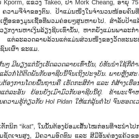
້ານ Kporm, ແຂວງ Takeo, ປ້າ Mork Cheang, ອາຍຸ 75 
 ຄວາມຈື່ຈຳຂອງຕົນ. ປ້າແມ່ນໜຶ່ງໃນຈຳນວນໜ້ອຍຄົນທີ່
ຍັງເຫຼືອຂອງມູນເຊື້ອທີ່ພວມຄ່ອຍໆສູນຫາຍໄປ. ສຳລັບປ້າແລ
ນວຽກງານຫາເງິນລ້ຽງຊີບເທົ່ານັ້ນ, ຫາກຍັງແມ່ນພາລະກຳ
ໝ, ແຕ່ລະລວດລາຍລ້ວນແຕ່ແມ່ນສ່ວນໜຶ່ງຂອງວັດທະນະ
ຊົນເຜົ່າ ຂະແມ.
ນໆ ມີພຽງແຕ່ນັ່ງເຮັດລວດລາຍເທົ່ານັ້ນ, ບໍ່ທັນນຳໃຊ້ກີ່ຕ່ຳ
ແລ້ວກໍ່ໄດ້ຕິດພັນກັບອາຊີບນີ້ຈົນເຖິງປະຈຸບັນ. ພາຍຫຼັງສ
້ອງການໂດຍພື້ນຖານຄື ເຮັດກະສິກຳ ແລະ ກໍ່ສ້າງເຮືອນຢ
ແຕ່ລະອັນ ຍ້ອນຍັງເມົາມົວກັບອາຊີບນີ້ຢູ່. ຂ້າພະເຈົ້າຫ
ັນຄວາມຮູ້ກ່ຽວກັບ Hol Pidan ໃຫ້ແກ່ລຸ້ນຕໍ່ໄປ ຈົນຮອດເ
ິກ “ikat”, ໃນນັ້ນຕ້ອງຍ້ອມເສັ້ນໄໝກ່ອນທີ່ຈະນຳໄປ
ວາມຊັດເຈນສູງ, ມີຄວາມອົດທົນ ແລະ ສີມືອັນຄ່ອງແຄ້ວຂອງ