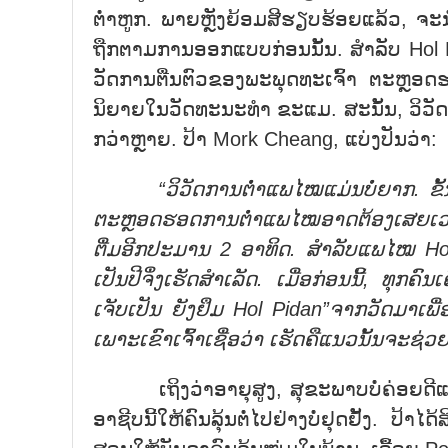
ຕ່ຳຫູກ. ພາຍຫຼັງຍ້ອມສີຮຽບຮ້ອຍແລ້ວ, 
ຖືກຕາມການອອກແບບກ່ອນນັ້ນ. ສຳລັບ Hol Pi
ວັດການຕື່ນຕົວຂອງພະພຸດທະເຈົ້າ ຕະຫຼອດຮ
ນິຍາຍໃນວັດທະນະທຳ ຂະແມ. ສະນັ້ນ, ວິວັ
ກວ່າຫຼາຍ. ປ້າ Mork Cheang, ແບ່ງປັນວ່າ:
“ວິວັດການຕ່່ຳແພໄໝແມ່ນບໍ່ຍາກ. ຂ
ຕະຫຼອດຮອດການຕ່ຳແພໄໝອາດຕ້ອງເສຍເວລ
ຕື່ມອີກປະມານ 2 ອາທິດ. ສຳລັບແພໄໝ Hol
ເປັນປີຈຶ່ງເຮັດສຳເລັດ. ເມື່ອກ່ອນນີ້, ທຸກຄ
ເຈັບເປັນ ຍັງຢຶມ Hol Pidan”ຈາກວັດມາເພື່
ເພາະເຂົາເຈົ້າເຊື່ອວ່າ ເຮັດຄືແນວນັ້ນຈະຊ່ວ
ເຖິງວ່າອາຍຸສູງ, ສຸຂະພາບບໍ່ຄ່ອຍດີແ
ອາຊີບນີ້ໃຫ້ຄົນລຸ້ນຕໍ່ໄປຢ່າງບໍ່ຢຸດຢັ້ງ. 