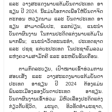
ແລະ ວາງສະແດງພາບແຕ້ມບັນດາປະເທດ ອາ
ຊຽນ ປີ 2024. ນີ້ແມ່ນໂອກາດເພື່ອໃຫ້ບັນດາຈິດ
ຕະກອນ ຫວຽດນາມ ແລະ ບັນດາປະເທດ ອາ
ຊຽນ ສາມາດພົບປະ, ແລກປ່ຽນ, ແນະນຳ
ບັນດາຜົນງານ ໃນການປະດິດແຕ່ງພາບແຕ້ມໃນ
ພາກພື້ນ; ແນະນຳວັດທະນະທຳ, ປະເທດຊາດ
ແລະ ປຊຊ ແຕ່ບະປະເທດ ໃນປະຊາຄົມລວມ
ແຫ່ງຄວາມສາມັກຄີ ແລະ ຂະຫຍັນຂັນເຄື່ອນ.
ຕາມກົດລະບຽບ, ເປົາໝາຍເຂົ້າຮ່ວມການ
ສອບເສັງ ແລະ ວາງສະແດງພາບແຕ້ມບັນດາ
ປະເທດ ອາຊຽນ ປີ 2024 ຕ້ອງແມ່ນ
ພົນລະເມືອງຂອງບັນດາປະເທດ ອາຊຽນ.
ບັນດາຜົນງານເຂົ້າຮ່ວມ ມິຫົວເລື່ອງປະດິດແຕ່ງ
ກ່ຽວກັບຊີວິດ, ມະນຸດ, ທິວທັດທຳມະຊາດ,