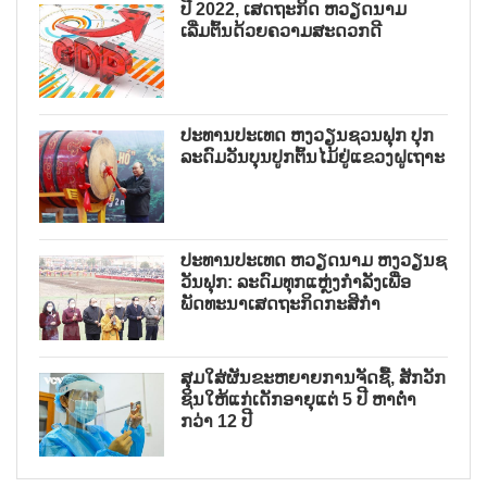
ປີ 2022, ເສດຖະກິດ ຫວຽດນາມ
ເລີ່ມຕົ້ນດ້ວຍຄວາມສະດວກດີ
ປະທານປະເທດ ຫງວຽນຊວນຟຸກ ປຸກ
ລະດົມວັນບຸນປູກຕົ້ນໄມ້ຢູ່ແຂວງຝູເຖາະ
ປະທານປະເທດ ຫວຽດນາມ ຫງວຽນຊ
ວັນຟຸກ: ລະດົມທຸກແຫຼ່ງກຳລັງເພື່ອ
ພັດທະນາເສດຖະກິດກະສິກຳ
ສຸມໃສ່ຜັນຂະຫຍາຍການຈັດຊື້, ສັກວັກ
ຊິນໃຫ້ແກ່ເດັກອາຍຸແຕ່ 5 ປີ ຫາຕ່ຳ
ກວ່າ 12 ປີ