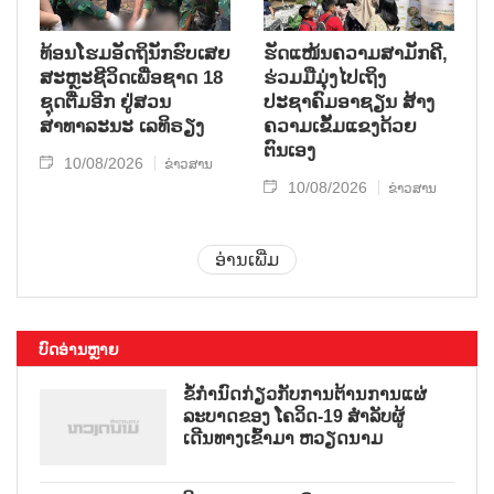
ທ້ອນໂຮມອັດຖິນັກຮົບເສຍ
ຮັດແໜ້ນຄວາມສາມັກຄີ,
ສະຫຼະຊີວິດເພື່ອຊາດ 18
ຮ່ວມມືມຸ່ງໄປເຖິງ
ຊຸດຕື່ມອີກ ຢູ່ສວນ
ປະຊາຄົມອາຊຽນ ສ້າງ
ສາທາລະນະ ເລທິຣຽງ
ຄວາມເຂັ້ມແຂງດ້ວຍ
ຕົນເອງ
10/08/2026
ຂ່າວສານ
10/08/2026
ຂ່າວສານ
ອ່ານເພີ່ມ
ບົດອ່ານຫຼາຍ
ຂໍ້ກຳນົດກ່ຽວກັບການຕ້ານການແຜ່
ລະບາດຂອງ ໂຄວິດ-19 ສຳລັບຜູ້
ເດີນທາງເຂົ້າມາ ຫວຽດນາມ