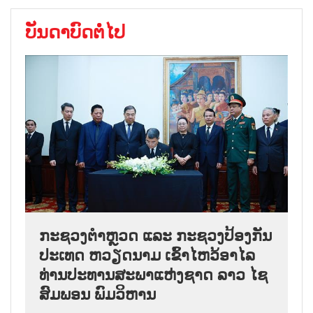
ບັນດາບົດຕໍ່ໄປ
ກະຊວງຕຳຫຼວດ ແລະ ກະຊວງປ້ອງກັນ
ປະເທດ ຫວຽດນາມ ເຂົ້າໄຫວ້ອາໄລ
ທ່ານປະທານສະພາແຫ່ງຊາດ ລາວ ໄຊ
ສົມພອນ ພົມວິຫານ