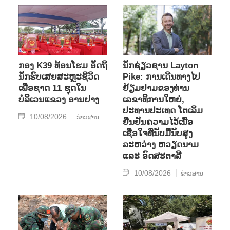
ກອງ K39 ທ້ອນໂຮມ ອັດຖິ
ນັກຊ່ຽວຊານ Layton
ນັກຮົບເສຍສະຫຼະຊີວິດ
Pike: ການເດີນທາງໄປ
ເພື່ອຊາດ 11 ຊຸດໃນ
ຢ້ຽມຢາມຂອງທ່ານ
ບໍລິເວນແຂວງ ອານຢາງ
ເລຂາທິການໃຫຍ່,
ປະທານປະເທດ ໂຕເລິມ
10/08/2026
ຂ່າວສານ
ຢືນຢັນຄວາມໄວ້ເນື້ອ
ເຊື່ອໃຈທີ່ນັບມື້ນັບສູງ
ລະຫວ່າງ ຫວຽດນາມ
ແລະ ອົດສະຕາລີ
10/08/2026
ຂ່າວສານ