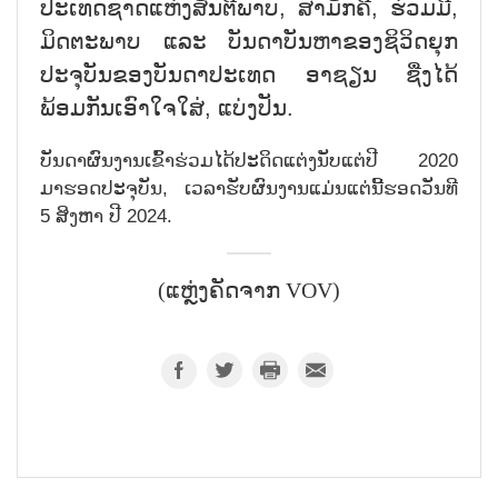
ປະເທດຊາດແຫ່ງສັນຕີພາບ, ສາມັກຄີ, ຮ່ວມມື,
ມິດຕະພາບ ແລະ ບັນດາບັນຫາຂອງຊິວິດຍຸກ
ປະຈຸບັນຂອງບັນດາປະເທດ ອາຊຽນ ຊື່ງໄດ້
ພ້ອມກັນເອົາໃຈໃສ່, ແບ່ງປັນ.
ບັນດາຜົນງານເຂົ້າຮ່ວມໄດ້ປະດິດແຕ່ງນັບແຕ່ປີ 2020
ມາຮອດປະຈຸບັນ, ເວລາຮັບຜົນງານແມ່ນແຕ່ນີ້ຮອດວັນທີ
5 ສິງຫາ ປີ 2024.
(ແຫຼ່ງຄັດຈາກ VOV)