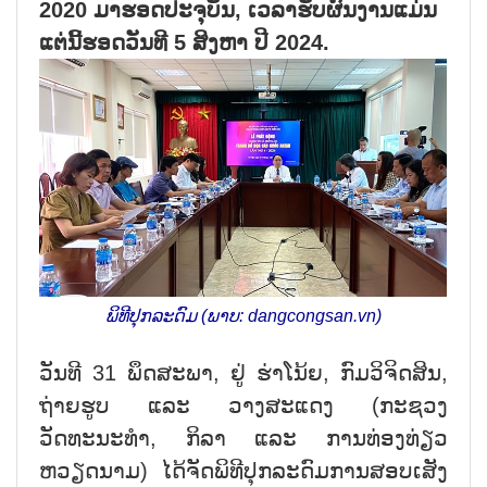
2020 ມາຮອດປະຈຸບັນ, ເວລາຮັບຜົນງານແມ່ນ
ແຕ່ນີ້ຮອດວັນທີ 5 ສິງຫາ ປີ 2024.
ພິທີປຸກລະດົມ (ພາບ: dangcongsan.vn)
ວັນທີ 31 ພຶດສະພາ, ຢູ່ ຮ່າໂນ້ຍ, ກົມວິຈິດສິນ,
ຖ່າຍຮູບ ແລະ ວາງສະແດງ (ກະຊວງ
ວັດທະນະທຳ, ກິລາ ແລະ ການທ່ອງທ່ຽວ
ຫວຽດນາມ) ໄດ້ຈັດພິທີປຸກລະດົມການສອບເສັງ