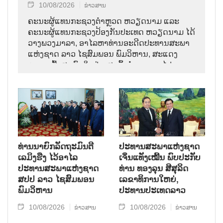
10/08/2026
ຂ່າວສານ
ຄະນະຜູ້ແທນກະຊວງຕຳຫຼວດ ຫວຽດນາມ ແລະ
ຄະນະຜູ້ແທນກະຊວງປ້ອງກັນປະເທດ ຫວຽດນາມ ໄດ້
ວາງພວງມາລາ, ອາໄລຫາທ່ານອະດີດປະທານສະພາ
ແຫ່ງຊາດ ລາວ ໄຊສົມພອນ ພົມວິຫານ, ສະແດງ
ຄວາມເສົ້າສະຫຼົດໃຈຢ່າງສຸດຊຶ້ງຕໍ່ການຈາກໄປຂອງ
ການນຳຜູ້ຈົງຮັກພັກດີ, ເປັນແບບຢ່າງຂອງພັກ, ລັດ,
ສະພາແຫ່ງຊາດ ແລະ ປະຊາຊົນ ລາວ ບັນດາເຜົ່າ.
ທ່ານນາຍົກລັດຖະມົນຕີ
ປະທານສະພາແຫ່ງຊາດ
ເລມິງຮືງ ໄວ້ອາໄລ
ເຈິ່ນແທັງເໝີ້ນ ພົບປະກັບ
ປະທານສະພາແຫ່ງຊາດ
ທ່ານ ທອງລຸນ ສີສຸລິດ
ສປປ ລາວ ໄຊສົມພອນ
ເລຂາທິການໃຫຍ່,
ພົມວິຫານ
ປະທານປະເທດລາວ
10/08/2026
10/08/2026
ຂ່າວສານ
ຂ່າວສານ