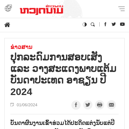
ຂ່າວສານ
ປຸກ​ລະ​ດົມ​ການ​ສອບ​ເສັງ
ແລະ ວາງ​ສະ​ແດງ​ພາບ​ແຕ້ມ​
ບັນ​ດາ​ປະ​ເທດ ອາ​ຊຽນ ປ​ີ
2024
01/06/2024
ບັນດາຜົນງານເຂົ້າຮ່ວມໄດ້ປະດິດແຕ່ງນັບແຕ່ປີ