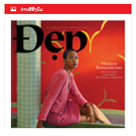
ອ່ານສື່ສິ່ງພິມ