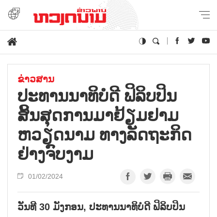
ຂ່າວສານ
ປະ​ທານ​ນາ​ທິ​ບໍ​ດີ ຟິ​ລິບ​ປິນ ​
ສິ້ນ​ສຸດ​ການ​ມາ​ຢ້ຽມ​ຢາມ
ຫວຽດ​ນາມ ທາງ​ລັດ​ຖະ​ກິດ​
ຢ່າງ​ຈົບ​ງາມ
01/02/2024
ວັນທີ 30 ມັງກອນ, ປະທານນາທິບໍດີ ຟິລິບປິນ