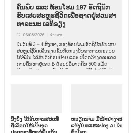
ຄົ້ນ​ພົບ ແລະ ທ້ອນ​ໂຮມ 197 ອັດ​ຖິ​ນັກ​
ຮົບ​ເສຍ​ສະຫຼະ​ຊີ​ວິດ​ເພື່ອ​ຊາດ​ຢູ່​ສວນ​ສາ​
ທາ​ລະ​ນະ ເລ​ທິ​ຣຽງ
06/08/2026
ຂ່າວສານ
ໃນ​ວັນ​ທີ 3 – 4 ສິງ​ຫາ, ກອງ​ທ້ອນ​ໂຮມ​ອັດ​ຖິ​ນັກ​ຮົບ​ເສຍ​
ສະຫຼະ​ຊີ​ວິດ​ເພື່ອ​ຊາດ​ຂຶ້ນ​ກັບ​ກອງ​ບັນ​ຊາ​ການ​ນະ​ຄອນ ​
ໂຮ່​ຈີ​ມິນ ໄດ້​ສືບ​ຕໍ່​ເຄື່ອນ​ຍ້າຍ ແລະ ເປີດກວ້າງ​ຂອບ​ເຂດ​
ການ​ຄົ້ນ​ຫາຢູ່​ເຂດ B ດ້ວຍບໍລິມາດ​ດິນ 500 ແມັດ​
ກ້ອນ ເພື່ອ​ສາມາດເຂົ້າ​ເຖິງ​ບັນ​ດາ​ເຂດ​ທີ່​ສົງ​ໄສ​ມີ​ອັດ​ຖິ​
ນັກ​ຮົບ​ເສຍ​ສະຫຼະ​ຊີ​ວິດ​ເພື່ອ​ຊາດ.
ນີງບິ່ງ ໄດ້ຮັບການສະເໜີ
ຫວຽດນາມ ມີໜ້າຢ່າງຈະ
ຊື່ເລືອກໃຫ້ເປັນຈຸດ
ແຈ້ງໃນກະສະຟອງ AI ໃນ
ປາຍທາງທີ່ຫາກໍ່ພົ້ນເດັ່ນ
ທົ່ວໂລກ