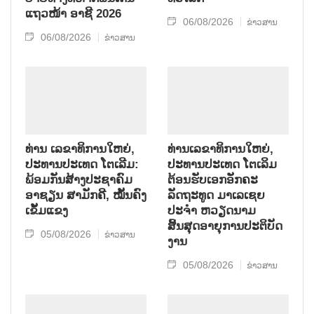
ແຖວໜ້າ ອາຊີ 2026
06/08/2026
ຂ່າວສານ
06/08/2026
ຂ່າວສານ
ທ່ານ ເລຂາທິການໃຫຍ່,
ທ່ານເລຂາທິການໃຫຍ່,
ປະທານປະເທດ ໂຕເລີມ:
ປະທານປະເທດ ໂຕເລິມ
ພ້ອມກັນສ້າງປະຊາຄົມ
ຕ້ອນຮັບເອກອັກຄະ
ອາຊຽນ ສາມັກຄີ, ໝັ້ນຄົງ
ລັດຖະທູດ ມາເລເຊຍ
ເຂັ້ມແຂງ
ປະຈຳ ຫວຽດນາມ
ສິ້ນສຸດອາຍຸການປະຕິບັດ
05/08/2026
ຂ່າວສານ
ງານ
05/08/2026
ຂ່າວສານ