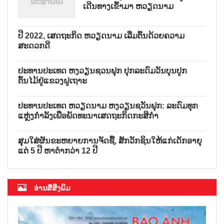
ເດີນທາງເຂົ້າມາ ຫວຽດນາມ
ປີ 2022, ເສດຖະກິດ ຫວຽດນາມ ເລີ່ມຕົ້ນດ້ວຍຄວາມ
ສະດວກດີ
ປະທານປະເທດ ຫງວຽນຊວນຟຸກ ປຸກລະດົມວັນບຸນປູກ
ຕົ້ນໄມ້ຢູ່ແຂວງຝູເຖາະ
ປະທານປະເທດ ຫວຽດນາມ ຫງວຽນຊວັນຟຸກ: ລະດົມທຸກ
ແຫຼ່ງກຳລັງເພື່ອພັດທະນາເສດຖະກິດກະສິກຳ
ສຸມໃສ່ຜັນຂະຫຍາຍການຈັດຊື້, ສັກວັກຊິນໃຫ້ແກ່ເດັກອາຍຸ
ແຕ່ 5 ປີ ຫາຕ່ຳກວ່າ 12 ປີ
ອ່ານສື່ສິ່ງພິມ