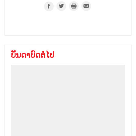
ບັນດາບົດຕໍ່ໄປ