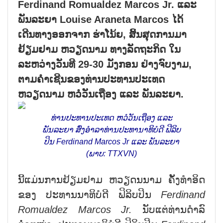
Ferdinand Romualdez Marcos Jr. ແລະ
ພັນລະຍາ Louise Araneta Marcos ໄດ້
ເດີນທາງອອກຈາກ ຮ່າໂນ້ຍ, ສິ້ນສຸດການມາ
ຢ້ຽມຢາມ ຫວຽດນາມ ທາງລັດຖະກິດ ໃນ
ລະຫວ່າງວັນທີ 29-30 ມັງກອນ ຢ່າງຈົບງາມ,
ຕາມຄຳເຊີນຂອງທ່ານປະທານປະເທດ
ຫວຽດນາມ ຫວໍວັນເຖືອງ ແລະ ພັນລະຍາ.
ທ່ານປະທານປະເທດ ຫວໍວັນເຖືອງ ແລະ
ພັນລະຍາ ສົ່ງອຳລາທ່ານປະທານາທິບໍດີ ຟີລິບ
ປິນ Ferdinand Marcos Jr ແລະ ພັນລະຍາ
(ພາບ: TTXVN)
ນີ້ແມ່ນການຢ້ຽມຢາມ ຫວຽດນນາມ ຄັ້ງທຳອິດ
ຂອງ ປະທານນາທິບໍດີ ຟິລິບປິນ
Ferdinand
Romualdez Marcos Jr
.
ນັບແຕ່ທ່ານດຳລົ