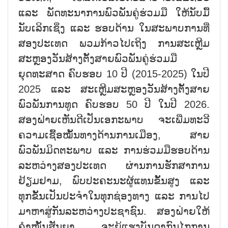
ແລະ ພັດທະນາການພົວພັນຄູ່ຮ່ວມມື ໃຫ້ນັບມື້
ນັບເລິກເຊິ່ງ ແລະ ຮອບດ້ານ ໃນສະພາບການທີ່
ສອງປະເທດ ພວມກ້າວໄປເຖິງ ການສະເຫຼີມ
ສະຫຼອງວັນສ້າງຕັ້ງສາຍພົວພັນຄູ່ຮ່ວມມື
ຍຸດທະສາດ ຄົບຮອບ 10 ປີ (2015-2025) ໃນປີ
2025 ແລະ ສະເຫຼີມສະຫຼອງວັນສ້າງຕັ້ງສາຍ
ພົວພັນການທູດ ຄົບຮອບ 50 ປີ ໃນປີ 2026.
ສອງຝ່າຍເຫັນດີເປັນເອກະພາບ ຈະເພີ່ມທະວີ
ຄວາມເຊື້ອໝັ້ນທາງດ້ານການເມືອງ, ສາຍ
ພົວພັນມິດຕະພາບ ແລະ ການຮ່ວມມືຮອບດ້ານ
ລະຫວ່າງສອງປະເທດ ຜ່ານການຮັກສາການ
ຢ້ຽມຢາມ, ພົບປະຄະນະຜູ້ແທນຂັ້ນສູງ ແລະ
ທຸກຂັ້ນເປັນປະຈຳໃນທຸກຊ່ອງທາງ ແລະ ການໄປ
ມາຫາສູ່ກັນລະຫວ່າງປະຊາຊົນ. ສອງຝ່າຍໃຫ້
ຄຳໝັ້ນສັນຍາ ຈະຍູ້ແຮງບັນດາກົນໄກການ