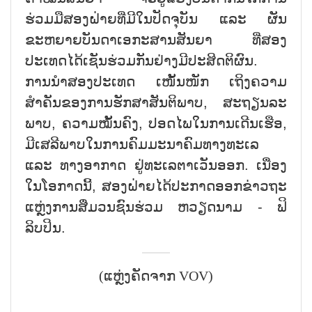
ຮ່ວມມືສອງຝ່າຍທີ່ມີໃນປັດຈຸບັນ ແລະ ຜັນ
ຂະຫຍາຍບັນດາເອກະສານສັນຍາ ທີ່ສອງ
ປະເທດໄດ້ເຊັນຮ່ວມກັນຢ່າງມີປະສິດຕິຜົນ.
ການນຳສອງປະເທດ ເໜັ້ນໜັກ ເຖິງຄວາມ
ສຳຄັນຂອງການຮັກສາສັນຕິພາບ, ສະຖຽນລະ
ພາບ, ຄວາມໝັ້ນຄົງ, ປອດໄພໃນການເດີນເຮືອ,
ມີເສລີພາບໃນການຄົມມະນາຄົມທາງທະເລ
ແລະ ທາງອາກາດ ຢູ່ທະເລຕາເວັນອອກ. ເນື່ອງ
ໃນໂອກາດນີ້, ສອງຝ່າຍໄດ້ປະກາດອອກຂ່າວຖະ
ແຫຼ່ງການສື່ມວນຊົນຮ່ວມ ຫວຽດນາມ - ຟິ
ລິບປິນ.
(ແຫຼ່ງຄັດຈາກ VOV)