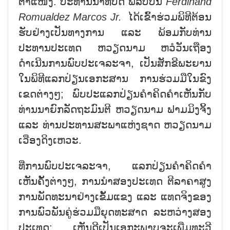
ຕ່ຳແໜ່ງ. ປະທານນາທິບໍດີ ຟິລິບປິນ
Ferdinand
Romualdez Marcos Jr
.
ໄດ້ເຂົ້າຮ່ວມພິທີຕ້ອນ
ຮັບຢ່າງເປັນທາງການ ແລະ ພ້ອມກັບທ່ານ
ປະທານປະເທດ ຫວຽດນາມ ຫວໍວັນເຖືອງ
ດຳເນີນການພົບປະເຈລະຈາ, ເປັນສັກຂີພະຍານ
ໃນພິທີແລກປ່ຽນເອກະສານ ການຮ່ວມມືໃນຂົງ
ເຂດຕ່າງໆ; ພົບປະແລກປ່ຽນຄຳຄິດຄຳເຫັນກັບ
ທ່ານນາຍົກລັດຖະມົນຕີ ຫວຽດນາມ ຟາມມິງຈິ້ງ
ແລະ ທ່ານປະທານສະພາແຫ່ງຊາດ ຫວຽດນາມ
ເວືອງດິງເຫວະ.
ທີ່ການພົບປະເຈລະຈາ, ແລກປ່ຽນຄຳຄິດຄຳ
ເຫັນຄັ້ງຕ່າງໆ, ການນຳສອງປະເທດ ຕີລາຄາສູງ
ການພັດທະນາຢ່າງເຂັ້ມແຂງ ແລະ ແທດຈິງຂອງ
ການພົວພັນຄູ່ຮ່ວມມືຍຸດທະສາດ ລະຫວ່າງສອງ
ປະເທດ; ເຫັນດີເປັນເອກະພາບຈະເພີ່ມທະວີ