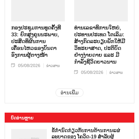
ກອງປະຊຸມການທູດຄັ້ງທີ
ທ່ານເລຂາທິການໃຫຍ່,
33: ຍົກສູງຄຸນນະພາບ,
ປະທານປະເທດ ໂຕເລິມ:
ປະສິດທິຜົນການ
ສ້າງກົດລະບຽບພັກໃຫ້ມີ
ເຄື່ອນໄຫວຂອງບັນດາ
ວິທະຍາສາດ, ປະຕິບັດ
ອົງການຜູ້ຕາງໜ້າ
ຢ່າງງ່າຍດາຍ ແລະ ມີ
ກຳລັງຊີວິດຍາວນານ
05/08/2026
ຂ່າວສານ
05/08/2026
ຂ່າວສານ
ອ່ານເພີ່ມ
ບົດອ່ານຫຼາຍ
ຂໍ້ກຳນົດກ່ຽວກັບການຕ້ານການແຜ່
ລະບາດຂອງ ໂຄວິດ-19 ສຳລັບຜູ້